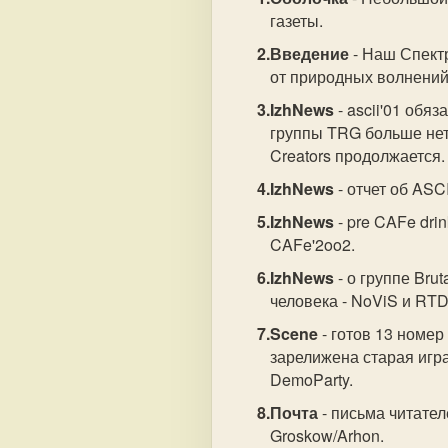
газеты.
Введение
- Наш Спектр
от природных волнений
IzhNews
- ascii'01 обя
группы TRG больше нет,
Creators продолжается.
IzhNews
- отчет об ASCI
IzhNews
- pre CAFe dri
CAFe'2oo2.
IzhNews
- о группе Brut
человека - NoViS и RTD
Scene
- готов 13 номер 
зарелижена старая игра
DemoParty.
Почта
- письма читател
Groskow/Arhon.