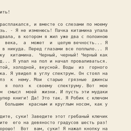
зь. - Я не изменюсь! Пачка китамина упала

двала, в котором я жил уже два с полоиною

  века,  а  может  и  целую вечность... Я

 в никуда. Перед глазами все поплыло... Я

ку  китамина.  Черный, черный! Черный как

д... Я упал на пол и начал проваливаться.

той, холодной, вкусной. Воды  из  горного

ка. Я увидел в углу спектрум. Он стоял на

лз  к  нему. Мои  старые  грязные  джинсы

  я  полз  к  своему  спектруму. Вот  мое

м  смысл  моей  жизни. И пусть эти мудаки

упер книги! Да! Это так. Я Робик с ключом

  большим  красным и круглым носом, как у

ите  его на девяносто градусов шесть раз! 

орошо!  Вот  вам, суки! Я нажал кнопку на
