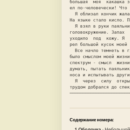
большая  моя  какашка з
ел по-человечески! Что 
  Я облизал кончик жала. Раздалось мерзкое, но приятное шипение.

На языке стало кисло. П
  Я взял в руки паяльник и глубоко уколол себя в вену. Внезапное

головокружение. Запах  
уходило  под  кожу. Я  
рел большой кусок моей 
  Все начло темнеть в глазах. Я получил то, что хотел! Не это ли

было смыслом моей жизни
спектрум - смысл  жизни
думать, пытать паяльник
носа и испытывать други
  Я  через  силу  открыл  глаза. Какой  это был адский труд! Я с

Содержание номера:
Оболочка
- Небольшой