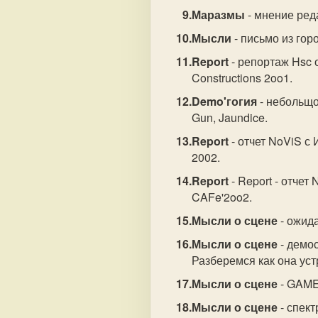
Маразмы
- мнение ред
Мысли
- письмо из го
Report
- репортаж Hsc
Constructions 2oo1.
Demo'гогия
- небольщо
Gun, Jaundice.
Report
- отчет NoViS с
2002.
Report
- Report - отче
CAFe'2oo2.
Мысли о сцене
- ожид
Мысли о сцене
- демос
Разберемся как она уст
Мысли о сцене
- GAME
Мысли о сцене
- спек