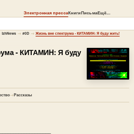
Электронная пресса
Книги
Письма
Ещё...
→
→
→
IzhNews
#0D
Жизнь вне спектрума - КИТАМИH: Я буду жить!
рума
- КИТАМИH: Я буду
ество
→
Рассказы