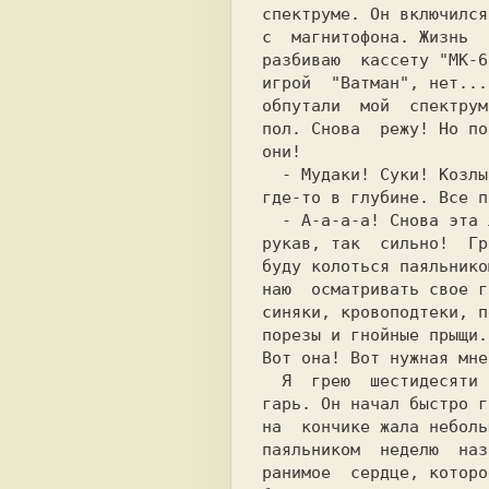
спектруме. Он включился
с  магнитофона. Жизнь  
разбиваю  кассету "МК-6
игрой  "Ватман", нет...
обпутали  мой  спектрум
пол. Снова  режу! Но по
они!

  - Мудаки! Суки! Козлы! - услышал я свой голос  со  стороны, но

где-то в глубине. Все п
  - А-а-а-а! Снова эта ломка! Я хочу уколоться! Я резко  закатил

рукав, так  сильно!  Гр
буду колоться паяльнико
наю  осматривать свое г
синяки, кровоподтеки, п
порезы и гнойные прыщи.
Вот она! Вот нужная мне
  Я  грею  шестидесяти  ваттный  паяльник. С жала сыпется на пол

гарь. Он начал быстро г
на  кончике жала неболь
паяльником  неделю  наз
ранимое  сердце, которо