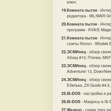
ключ.
Комната пыток
- Инте
редактора - WL/WAR Gr
Комната пыток
- Интер
программ - KVA/E-Mage
Комната пыток
- Инте
газеты Nicron - Wlodek 
ЭСМИнец
- обзор свеже
Абзац #10, Птичка, MSF 
ЭСМИнец
- обзор свеже
Adventurer 13, DownNew
ЭСМИнец
- обзор свеже
Ебелька, ZX-Guide #4.5,
IS-DOS
- настройка и р
IS-DOS
- Макросы в IS
Железо
- схема трех д