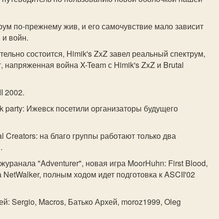
ум по-прежнему жив, и его самочувствие мало зависит
 и войн.
зательно состоится, Himik's ZxZ завел реальный спектрум,
 напряженная война X-Team с Himik's ZxZ и Brutal
I 2002.
nk party: Ижевск посетили организаторы будущего
al Creators: на благо группы работают только два
.
журанала "Adventurer", новая игра MoorHuhn: First Blood,
 NetWalker, полным ходом идет подготовка к ASCII'02
ей: Sergio, Macros, Батько Архей, moroz1999, Oleg