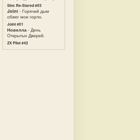
Sinc Re-Stared #03
Joint
- Горячий дым
обжег мое горло.
Joint #01
Новелла
- День
Открытых Дверей.
ZX Pilot #42