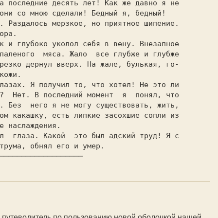
а последние десять лет! Как же давно я не

они со мною сделали! Бедный я, бедный!

ора.

паленого  мяса. Жало  все глубже и глубже

резко дернул вверх. На жале, булькая, го-

кожи.

?  Нет. В последний момент  я  понял, что

. Без  него я не могу существовать, жить,

ом какашку, есть липкие засохшие сопли из

е наслаждения.

 путеводитель по пользованию новой оболочкой нашей