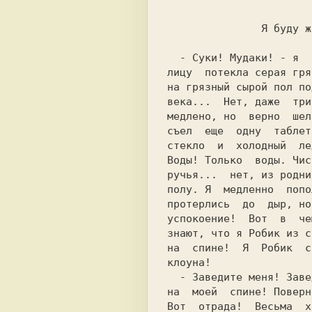
  - Суки! Мудаки! - я  расплакался, и вместе со слезами по моему

лицу  потекла серая гря
на грязный сырой пол по
века...  Нет, даже  три
медлено, но  верно  шел
съел  еще  одну  таблет
стекло  и  холодный  ле
Воды! Только  воды. Чис
ручья...  нет, из родни
полу. Я  медленно  попо
протерлись  до  дыр, но
успокоение!  Вот  в  че
знают, что я Робик из с
на  спине!  Я  Робик  с
клоуна!

  - Заведите меня! Заведите, суки! Заведите этот гребаный ключик

на  моей  спине! Поверн
Вот  отрада!  Весьма  х