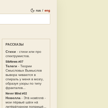
rus
/
eng
РАССКАЗЫ
Стихи
- стихи или про
спектрумистов.
SibNews #07
Телеги
- Теории
Смысловых Вымыслов
вывора чиваются в
спираль у меня в мозгу,
образуя узоры по типу
фракталов...
Never Mind #02
Новелла
- Этa новeллa -
мои пeрвыe шaги нa
литeрaтурном поприщe...