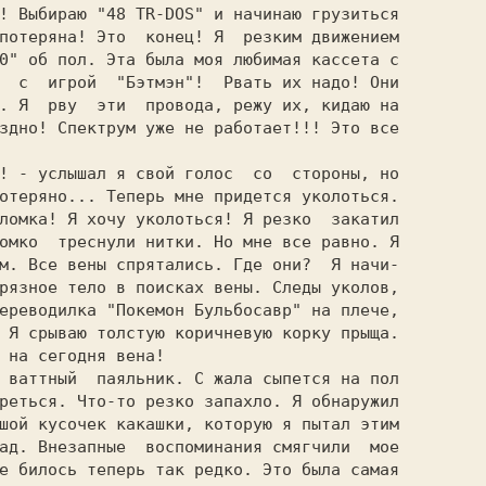
! Выбираю "48 TR-DOS" и начинаю грузиться

потеряна! Это  конец! Я  резким движением

0" об пол. Эта была моя любимая кассета с

  с  игрой  "Бэтмэн"!  Рвать их надо! Они

. Я  рву  эти  провода, режу их, кидаю на

здно! Спектрум уже не работает!!! Это все

отеряно... Теперь мне придется уколоться.

омко  треснули нитки. Но мне все равно. Я

м. Все вены спрятались. Где они?  Я начи-

рязное тело в поисках вены. Следы уколов,

ереводилка "Покемон Бульбосавр" на плече,

 Я срываю толстую коричневую корку прыща.

 на сегодня вена!

реться. Что-то резко запахло. Я обнаружил

шой кусочек какашки, которую я пытал этим

ад. Внезапные  воспоминания смягчили  мое

е билось теперь так редко. Это была самая
