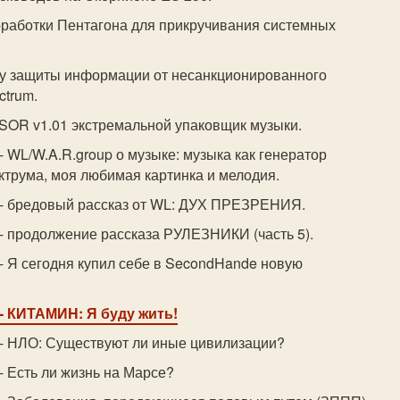
оработки Пентагона для прикручивания системных
му защиты информации от несанкционированного
ctrum.
R v1.01 экстремальной упаковщик музыки.
- WL/W.A.R.group о музыке: музыка как генератор
ктрума, моя любимая картинка и мелодия.
- бредовый рассказ от WL: ДУХ ПРЕЗРЕHИЯ.
- продолжение рассказа РУЛЕЗНИКИ (часть 5).
- Я сегодня купил себе в SecondHande новую
- КИТАМИH: Я буду жить!
- НЛО: Существуют ли иные цивилизации?
- Есть ли жизнь на Марсе?