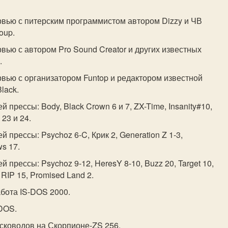
рвью с питерским программистом автором Dizzy и ЧВ
oup.
вью с автором Pro Sound Creator и других известных
.
рвью с организатором Funtop и редактором известной
Black.
й прессы: Body, Black Crown 6 и 7, ZX-Time, Insanity#10,
23 и 24.
й прессы: Psychoz 6-C, Крик 2, Generation Z 1-3,
s 17.
й прессы: Psychoz 9-12, HeresY 8-10, Buzz 20, Target 10,
 RIP 15, Promised Land 2.
абота IS-DOS 2000.
-DOS.
исководов на Скорпионе-ZS 256.