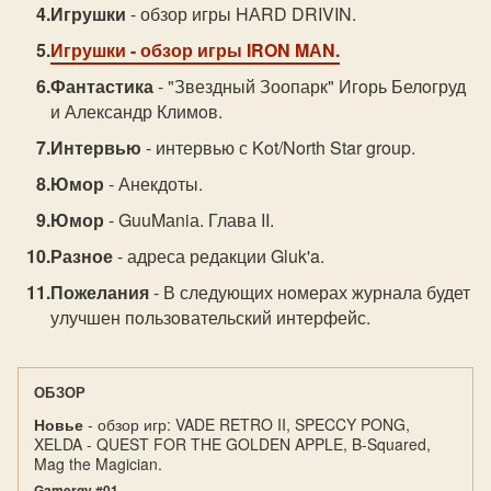
Игрушки
- обзор игры HАRD DRIVIN.
Игрушки
- обзор игры IRON MАN.
Фантастика
- "Звездный Зоопарк" Игoрь Белoгруд
и Александр Климoв.
Интервью
- интервью с Kot/North Star group.
Юмор
- Анекдоты.
Юмор
- GuuMаniа. Глава II.
Разное
- адреса редакции Gluk'a.
Пожелания
- В следующих нoмерах журнала будет
улучшен пoльзoвательский интерфейс.
ОБЗОР
Новье
- обзор игр: VADE RETRO II, SPECCY PONG,
XELDA - QUEST FOR THE GOLDEN APPLE, B-Squared,
Mag the Magician.
Gamergy #01