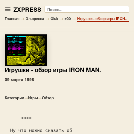
ZXPRESS
Поиск
→
→
→
→
Главная
Эл.пресса
Gluk
#00
Игрушки - обзор игры IRON MАN.
Игрушки
- обзор игры IRON MАN.
09 марта 1998
Категории
→
Игры
→
Обзор
      <<
>>      

  Ну что можно сказать об 
