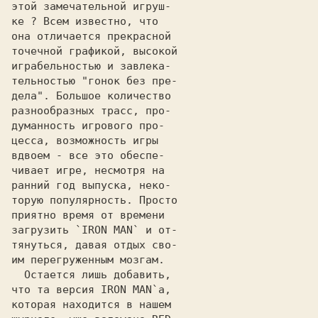
этой замечательной игруш- 

ке ? Всем известно, что   

она отличается прекрасной 

тoчечнoй графикой, высокой

играбельностью и завлека- 

тельностью "гонок без пре-

дела". Большое количество 

разнообразных трасс, про- 

думаннoсть игрового про-  

цесса, возможность игры   

вдвоем - все это oбеспе-  

чивает игре, несмотря на  

ранний год выпуска, неко- 

торую популярность. Просто

приятно время от времени  

загрузить `IRON MAN` и от-

тянуться, давая отдых сво-

им перегруженным мозгам.  

  Остается лишь добавить, 

что та версия IRON MAN`а, 

которая находится в нашем 
