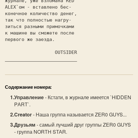
журнале, уже взломана RED 

ALEX`ом - вставлено бес-  

конечное количество денег,

так что полностью нагру-  

зиться разными примочками 

к машине вы сможете после 

первого же заезда.        

                  OUTSIDER

Содержание номера:
Управление
- Кстати, в журнале имеется `HIDDEN
PАRТ`.
Creator
- Hаша группа называется ZER0 GUYS...
Друзьям
- самый лучший друг группы ZER0 GUYS
- группа NORТH SТАR.