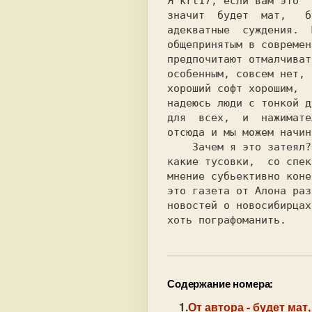
Я krt17, если вам это  
значит  будет  мат,   б
адекватные  суждения.  
общепринятым в современ
предпочитают отмалчиват
особенным, совсем нет, 
хороший софт хорошим,  
надеюсь люди с тонкой д
для  всех,  и  нажимате
отсюда и мы можем начин
    Зачем я это затеял?  Да  просто захотелось,  я не вхожу ни в

какие тусовки,  со спек
мнение субьективно коне
это газета от Алона раз
новостей о новосибирцах
хоть пографоманить.    
Содержание номера:
От автора
- будет мат