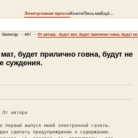
Электронная пресса
Книги
Письма
Ещё...
→
→
→
Gamergy
#01
От автора - будет мат, будет прилично говна, будут 
 мат, будет прилично говна, будут не
е суждения.
  

ден сделать предупреждение о содержании. 
