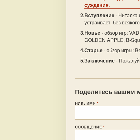
суждения.
Вступление
- Читалка 
устраивает, без всяког
Новье
- обзор игр: V
GOLDEN APPLE, B-Squar
Старье
- обзор игры: B
Заключение
- Пожалуй 
Поделитесь вашим м
НИК / ИМЯ
*
СООБЩЕНИЕ
*