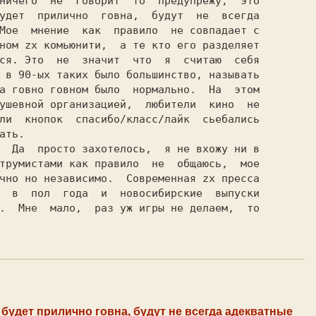
ничего  не  говорит  то  предупрежу,  это

удет  прилично  говна,  будут  не  всегда

Мое  мнение  как  правило  не совпадает с

ном zx комьюнити,  а те кто его разделяет

ся. Это  не  значит  что  я  считаю  себя

 в 90-ых таких было большинство, называть

а говно говном было  нормально.  На  этом

ушевной организацией,  любители  кино  не

ли  кнопок  спасибо/класс/лайк  сьебались

ать.                                     

трумистами как правило  не  общаюсь,  мое

чно но независимо.  Современная zx пресса

  в  пол  года  и  новосибирские  выпуски

.  Мне  мало,  раз уж игры не делаем,  то

, будет прилично говна, будут не всегда адекватные