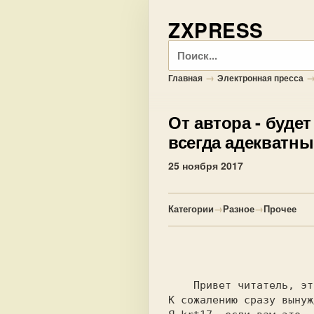
ZXPRESS
Поиск
→
Главная
Электронная пресса
От автора
- будет
всегда адекватны
25 ноября 2017
Категории
→
Разное
→
Прочее
                        От автора                             
    Привет читатель, это первый выпуск моей электронной газеты. 

К сожалению сразу вынуж