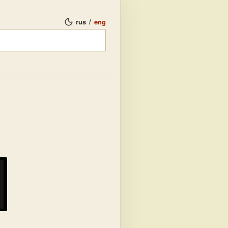
rus
/
eng