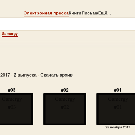
Электронная пресса
Книги
Письма
Ещё...
→
Gamergy
 2017
·
2
выпуска
·
Скачать архив
#03
#02
#01
Gamergy
Gamergy
Gamergy
#03
#02
#01
25 ноября 2017