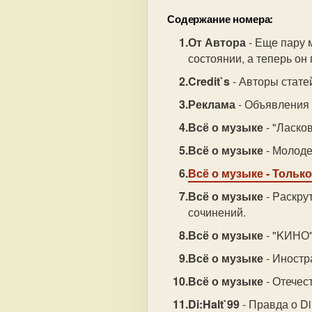
Содержание номера:
От Автора
- Еще пару 
состоянии, а теперь он
Credit`s
- Авторы стате
Реклама
- Объявления 
Всё о музыке
- "Ласко
Всё о музыке
- Молоде
Всё о музыке
- Только
Всё о музыке
- Pаскру
сочинений.
Всё о музыке
- "KИНО
Всё о музыке
- Иностр
Всё о музыке
- Отечес
Di:Halt`99
- Правда о Di: