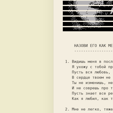
  1. Видишь меня в последний раз,         

     Я ухожу с тобой прощаясь.            

     Пусть вся любовь, что была у нас     

     В сердце твоем не угасает.           

     Ты не изменишь, не придашь,          

     Пусть знает все ребенок наш,         

  2. Мне не легко, тяжело сейчас,         
