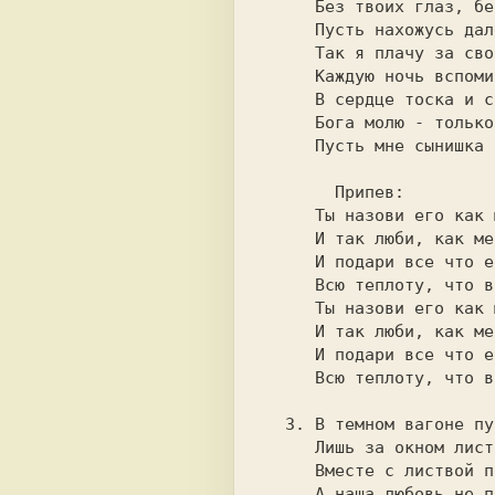
     Без твоих глаз, без твоей улыбки.    

     Пусть нахожусь далеко от вас,        

     Так я плачу за свои ошибки.          

     Каждую ночь вспоминаю дом,           

     В сердце тоска и совсем не спится.   

     Бога молю - только об одном,         

       Припев:                            

     Ты назови его как меня,              

     И так люби, как меня любила.         

     И подари все что есть у тебя,        

     Всю теплоту, что в душе хранила.     

     Ты назови его как меня,              

     И так люби, как меня любила.         

     И подари все что есть у тебя,        

  3. В темном вагоне пустота,             

     Лишь за окном листва кружится.       

     Вместе с листвой пролетят года,      

     А наша любовь не повториться.        
