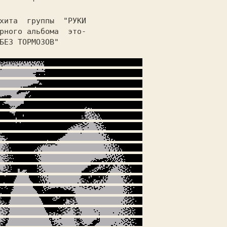
 хита  группы  
"РУКИ

рного альбома  это-
