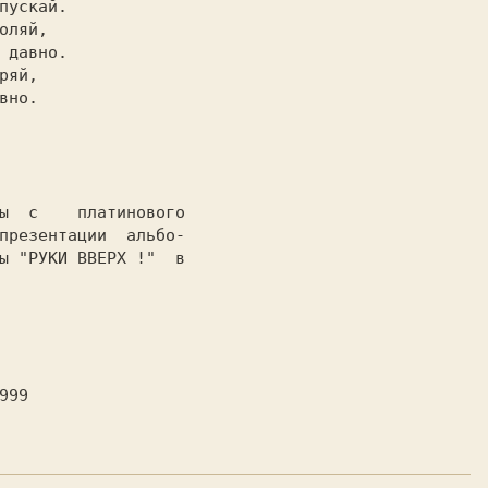
ы  с    платинового

презентации  альбо-

ы 
"РУКИ ВВЕРХ !" 
 в
