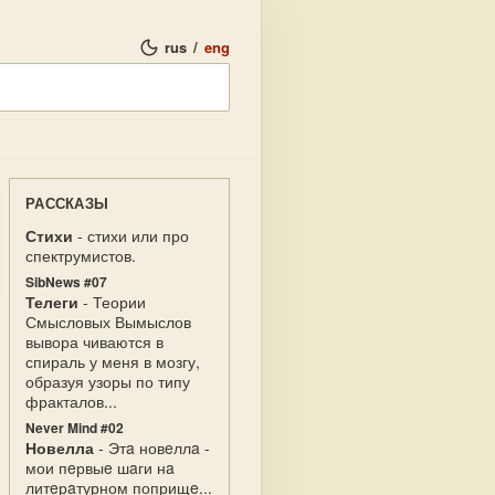
rus
/
eng
РАССКАЗЫ
Стихи
- стихи или про
спектрумистов.
SibNews #07
Телеги
- Теории
Смысловых Вымыслов
вывора чиваются в
спираль у меня в мозгу,
образуя узоры по типу
фракталов...
Never Mind #02
Новелла
- Этa новeллa -
мои пeрвыe шaги нa
литeрaтурном поприщe...