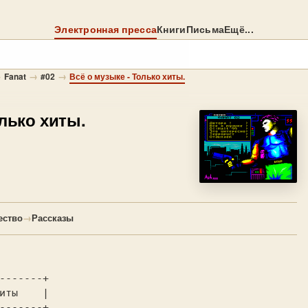
Электронная пресса
Книги
Письма
Ещё...
→
→
→
Fanat
#02
Всё о музыке - Только хиты.
лько хиты.
ество
→
Рассказы