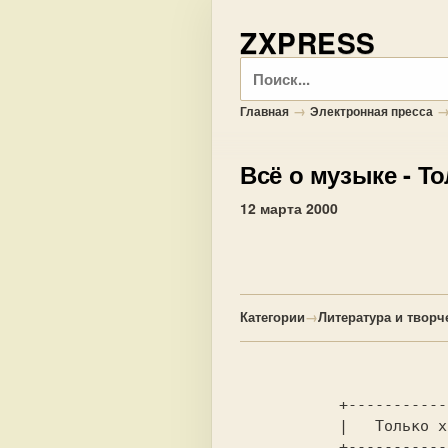
ZXPRESS
Поиск
→
Главная
Электронная пресса
Всё о музыке
- То
12 марта 2000
Категории
→
Литература и творч
           +------------------+

           |   Только хиты    |
