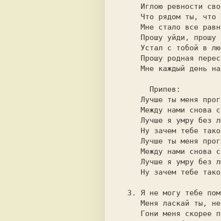
     Иглою ревности своей.                

     Что рядом ты, что нет тебя,          

     Мне стало все равно теперь.          

     Прошу уйди, прошу отстань,           

     Устал с тобой в любовь играть.       

     Прошу родная перестань,              

       Припев:                            

     Лучше ты меня прогони,               

     Между нами снова снег и стужа.       

     Лучше я умру без любви,              

     Ну зачем тебе такой я нужен ?        

     Лучше ты меня прогони,               

     Между нами снова снег и стужа.       

     Лучше я умру без любви,              

  3. Я не могу тебе помочь,               

     Меня ласкай ты, не ласкай.           

     Гони меня скорее прочь,              
