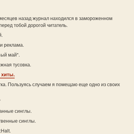
месяцев назад журнал находился в замороженном
 перед тобой дорогой читатель.
й.
и реклама.
вый май".
жная тусовка.
 хиты.
тка. Пользуясь случаем я помещаю еще одно из своих
"
анные синглы.
твенные синглы.
Halt.