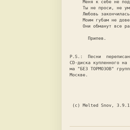
     Меня к себе не подпускай.            

     Ты не проси, не умоляй,              

     Любовь закончилась давно.            

     Моим губам не доверяй,               

       Припев.                            

P.S.:  
Песни  переписан
CD-диска купленного на 
ма 
"БЕЗ ТОРМОЗОВ"
 групп