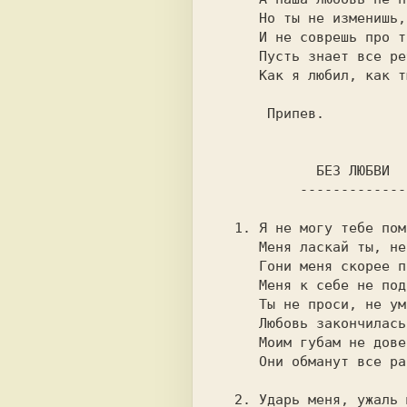
     Но ты не изменишь, не придашь,       

     И не соврешь про то что было.        

     Пусть знает все ребенок наш,         

  1. Я не могу тебе помочь,               

     Меня ласкай ты, не ласкай.           

     Гони меня скорее прочь,              

     Меня к себе не подпускай.            

     Ты не проси, не умоляй,              

     Моим губам не доверяй,               

  2. Ударь меня, ужаль меня,              
