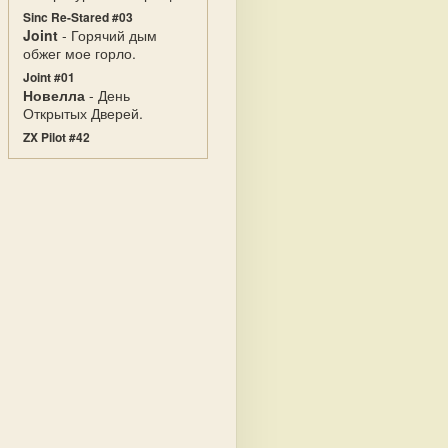
Sinc Re-Stared #03
Joint
- Горячий дым
обжег мое горло.
Joint #01
Новелла
- День
Открытых Дверей.
ZX Pilot #42