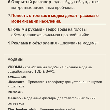
Открытый разговор
- здесь будут обсуждаться
конкретные жизненные проблемы.
Повесть о том как я модем делал
- рассказ о
модемизации населения.
Голыми руками
- ведро воды на головы
обсмотревшихся фильмов про "кийя-кийя".
Реклама и объявления
- ...покупайте модемы!
МОДЕМЫ
VICOMM
- совмeстимый модeм - Описание модема
разработанного TDD & SAVC.
ACNews #49
Шелезяка
- Приставка к телефону для устранения шумов
и щелчков.
Inferno #02
Железо
- модемные фильтры для телефонных линий.
Dni-Pro #02
The_hacker_club
- Принцип работы АОН