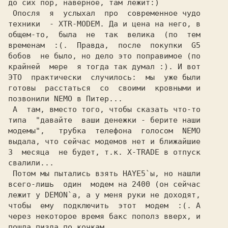
до сих пор, наверное, там лежит:)         

 Опосля  я  услыхал  про  современное чудо

техники  - XTR-MODEM. Да и цена на него, в

общем-то,  была  не  так  велика  (по  тем

временам  :(.  Правда,  после  покупки  G5

бобов  не было, но дело это поправимое (по

крайней  мере  я тогда так думал :). И вот

ЭТО  практически  случилось:  мы  уже были

готовы  расстаться  со  своими  кровными и

позвонили NEMO в Питер...                 

 А  там, вместо того, чтобы сказать что-то

типа  "давайте  ваши денежки - берите наши

модемы",   трубка  телефона  голосом  NEMO

3  месяца  не будет, т.к. X-TRADE в отпуск

свалили...                                

 Потом мы пытались взять HAYE5`ы, но нашли

всего-лишь  один  модем на 2400 (он сейчас

лежит у DEMON`а, а у меня руки не доходят,

чтобы  ему  подключить  этот  модем  :(. А

через некоторое время бакс пополз вверх, и

пошла пизда по кочкам...                  
