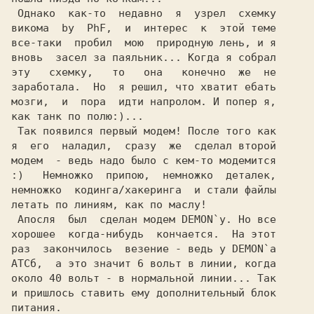
 Однако  как-то  недавно  я  узрел  схемку

викома  by  PhF,  и  интерес  к  этой теме

все-таки  пробил  мою  природную лень, и я

вновь  засел за паяльник... Когда я собрал

эту   схемку,   то   она   конечно  же  не

заработала.  Но  я решил, что хватит ебать

мозги,  и  пора  идти напролом. И попер я,

как танк по полю:)...                     

 Так появился первый модем! После того как

я  его  наладил,  сразу  же  сделал второй

модем  - ведь надо было с кем-то модемится

:)   Немножко  припою,  немножко  деталек,

немножко  кодинга/хакеринга  и стали файлы

 Апосля  был  сделан модем DEMON`у. Но все

хорошее  когда-нибудь  кончается.  На этот

раз  закончилось  везение - ведь у DEMON`а

АТСб,  а это значит 6 вольт в линии, когда

около 40 вольт - в нормальной линии... Так

и пришлось ставить ему дополнительный блок

питания.                                  
