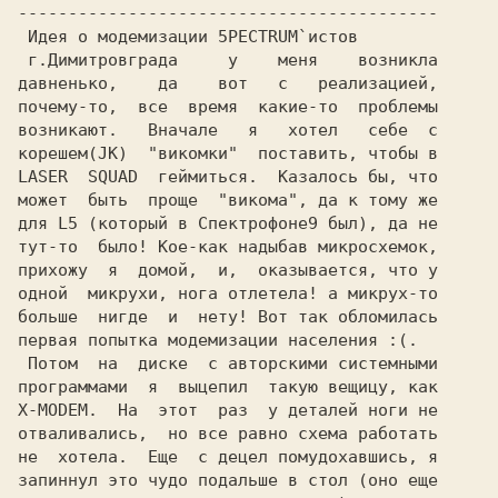
 Идея о модемизации 5PECTRUM`истов        

 г.Димитровграда     у    меня    возникла

давненько,    да    вот   с   реализацией,

почему-то,  все  время  какие-то  проблемы

возникают.   Вначале   я   хотел   себе  с

корешем(JK)  "викомки"  поставить, чтобы в

LASER  SQUAD  геймиться.  Казалось бы, что

может  быть  проще  "викома", да к тому же

для L5 (который в Спектрофоне9 был), да не

тут-то  было! Кое-как надыбав микросхемок,

прихожу  я  домой,  и,  оказывается, что у

больше  нигде  и  нету! Вот так обломилась

первая попытка модемизации населения :(.  

 Потом  на  диске  с авторскими системными

программами  я  выцепил  такую вещицу, как

X-MODEM.  На  этот  раз  у деталей ноги не

отваливались,  но все равно схема работать

не  хотела.  Еще  с децел помудохавшись, я

запиннул это чудо подальше в стол (оно еще
