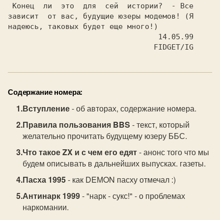
 Конец  ли  это  для  сей  истории?  - Все

зависит  от вас, будущие юзеры модемов! (Я

                                  14.05.99

Содержание номера:
Вступление
- об авторах, содержание номера.
Правила пользования BBS
- текст, который
желательно прочитать будущему юзеру ББС.
Что такое ZX и с чем его едят
- анонс того что мы
будем описывать в дальнейших выпусках. газеты.
Пасха 1995
- как DEМON пасху отмечал :)
Антинарк 1999
- "нарк - сукс!" - о проблемах
наркомании.