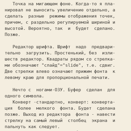
Точка на мигающем фоне. 
Когда-то я пла-

нировал не выносить увеличение отдельно, а

сделать  разные  режимы отображения точек,

причем, с раздельно регулируемой шириной и

высотой. Вероятно, так  и  будет  сделано.

Позже.

Редактор шрифта. 
Шрифт  надо  предвари-

тельно  загрузить. Простенький, без  изли-

шеств редактор. Квадраты рядом со стрелка-

ми обозначают "слайд"="slide", т.е. сдвиг.

Две стрелки влево означают прижим фонта  к

левому краю для пропорциональной печати.

Нечто с  ногами-ОЗУ. 
Буфер  сделан  для

одного символа.

Конверт 
-стандартно, конверт: конверта-

ция  более  мелкого  фонта. Будет  сделана

позже. Выход из редактора  фонта - навести

стрелку на самый левый  столбец  экрана  и

пальнуть как следует.
