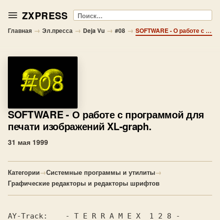
ZXPRESS
Поиск
→
→
→
→
Главная
Эл.пресса
Deja Vu
#08
SOFTWARE - О работе с программой для печати изображений XL-graph.
SOFTWARE
- О работе с программой для
печати изображений XL-graph.
31 мая 1999
Категории
→
Системные программы и утилиты
→
Графические редакторы и редакторы шрифтов
AY-Track:    - T E R R A M E X  1 2 8 -   