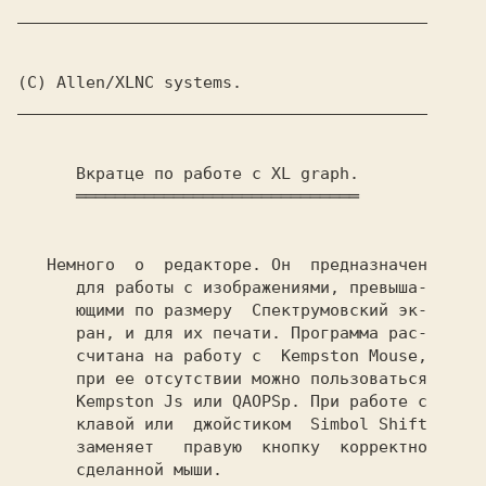
__________________________________________

(C) Allen/XLNC systems.
__________________________________________

      Вкратце по работе с XL graph.
      ═════════════════════════════

   Немного  о  редакторе. Он  предназначен

      для работы с изображениями, превыша-

      ющими по размеру  Спектрумовский эк-

      ран, и для их печати. Программа рас-

      считана на работу с  
Kempston Mouse,
      при ее отсутствии можно пользоваться

Kempston Js 
или 
QAOPSp. 
При работе с

      клавой или  джойстиком  
Simbol Shift
      заменяет   правую  кнопку  корректно

      сделанной мыши.
