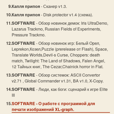
Капля припоя
- Сканер v1.3.
Капля припоя
- Disk protector v1.4 (схема).
SOFTWARE
- Обзор новинок демок: Iris UltraDemo,
Lazarus Trackmo, Russian Fields of Experiments,
Pressure Trackmo.
SOFTWARE
- Обзор новинок игр: Белый Орел,
Leprekon,Козел,Puzzle (prerelease от Flash), Space,
Translate Worlds,Devil-s Curse, Choppers: death
match, Twilight: The Land of Shadows, Falen Angel,
12 Тайных книг, The Cezar,Chainick horror in Flat.
SOFTWARE
- Обзор системок: ASCII Convertor
v2.71 , Global Commander v1.31, BA v1.0, X-Copy.
SOFTWARE
- Люди, как боги: сценарий к игре Elite
III
SOFTWARE
- О работе с программой для
печати изображений XL-graph.