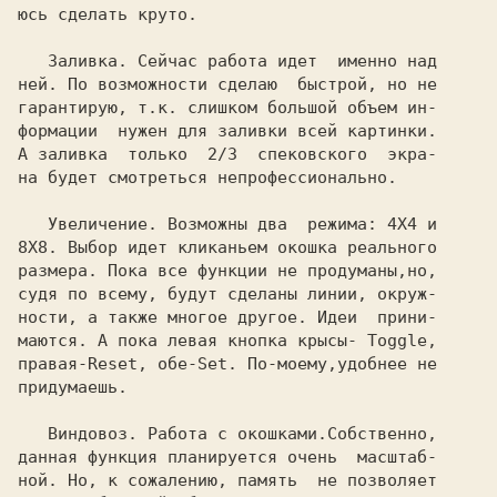
юсь сделать круто.

Заливка. 
Сейчас работа идет  именно над

ней. По возможности сделаю  быстрой, но не

гарантирую, т.к. слишком большой объем ин-

формации  нужен для заливки всей картинки.

А заливка  только  2/3  спековского  экра-

на будет смотреться непрофессионально.

Увеличение. 
Возможны два  режима: 4Х4 и

8Х8. Выбор идет кликаньем окошка реального

размера. Пока все функции не продуманы,но,

судя по всему, будут сделаны линии, окруж-

ности, а также многое другое. Идеи  прини-

маются. А пока левая кнопка крысы- Toggle,

правая-Reset, обе-Set. По-моему,удобнее не

придумаешь.

Виндовоз. 
Работа с окошками.Собственно,

данная функция планируется очень  масштаб-

ной. Но, к сожалению, память  не позволяет
