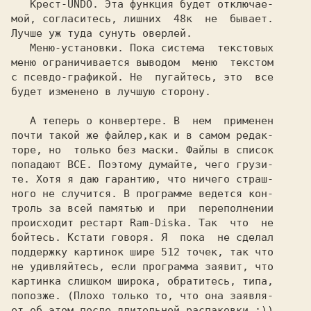
Крест-UNDO. 
Эта функция будет отключае-

мой, согласитесь, лишних  48к  не  бывает.

Лучше уж туда сунуть оверлей.

Меню-установки. 
Пока система  текстовых

меню ограничивается выводом  меню  текстом

с псевдо-графикой. Не  пугайтесь, это  все

будет изменено в лучшую сторону.

   А теперь о конвертере. В  нем  применен

почти такой же файлер,как и в самом редак-

торе, но  только без маски. Файлы в список

попадают ВСЕ. Поэтому думайте, чего грузи-

те. Хотя я даю гарантию, что ничего страш-

ного не случится. В программе ведется кон-

троль за всей памятью и  при  переполнении

происходит рестарт Ram-Diskа. Так  что  не

бойтесь. Кстати говоря. Я  пока  не сделал

поддержку картинок шире 512 точек, так что

не удивляйтесь, если программа заявит, что

картинка слишком широка, обратитесь, типа,

попозже. (Плохо только то, что она заявля-

ет об этом после длительной распаковки :))
