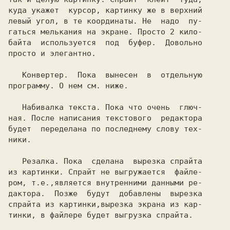
куда укажет  курсор, картинку же в верхний

левый угол, в те координаты. Не  надо  пу-

гаться мелькания на экране. Просто 2 кило-

байта  используется  под  буфер.  Довольно

просто и элегантно.

Конвертер. 
 Пока  вынесен  в  отдельную

программу. О нем см. ниже.

Набивалка текста.
 Пока что очень  глюч-

ная. После написания текстового  редактора

будет  переделана по последнему слову тех-

ники.

Резалка. 
Пока  сделана  вырезка спрайта

из картинки. Спрайт не выгружается  файле-

ром, т.е.,является внутренними данными ре-

дактора.  Позже  будут  добавлены  вырезка

спрайта из картинки,вырезка экрана из кар-

тинки, в файлере будет выгрузка спрайта.
