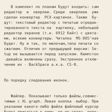
   В комплект по планам будут входить: сам

редактор  и  оверлеи. Среди  оверлеев  уже

сделан конвертер  PCX-картинок. Также  бу-

дут: текстовый редактор с печатью отредак-

тированного текста на  картинку, небольшой

редактор экранов (т.е. 6912 байт) с цвета-

ми, всякие конвертеры. Читалка  MS-DOS'ная

будет. Ну и так, по мелочам,типа печати сo

сжатием. Отличие от предыдущей версии: Se-

tup не вызывается перед запуском. Кемпстон

-девайсы включены сразу. Экстренное отклю-

чение их - 
BackSpace 
а.к.а. 
CS-0.

По порядку следования иконок.

Файлер. 
Показывает только файлы,совмес-

тимые с XL graph. Левая кнопка -выбор. При

указании какого-либо файла файловый курсор

будет двигаться к нему, но не сразу  пере-
