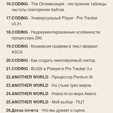
CODING
- The Оптимизация - построение таблицы
частоты повторения байтов.
CODING
- Универсальный Player - Pro Tracker
v3.31.
CODING
- Недокументированные особенности
процессора Z80.
CODING
- Конверсия графики в текст-формат
ASCII.
CODING
- Как создать некопируемый сектор.
CODING
- BUGS в Plaeyer-e Pro Tracker 3.x
ANOTHER WORLD
- Процессор Pentium III.
ANOTHER WORLD
- На стыке трех миров.
ANOTHER WORLD
- Новости из мира Амиги.
ANOTHER WORLD
- Мой выбор - ПЦ?.
Доска почета
- Что мы думает о сцене.