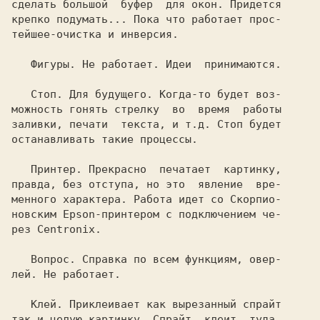
сделать большой  буфер  для окон. Придется

крепко подумать... Пока что работает прос-

тейшее-очистка и инверсия.

Фигуры. 
Не работает. Идеи  принимаются.

Стоп. 
Для будущего. Когда-то будет воз-

можность гонять стрелку  во  время  работы

заливки, печати  текста, и т.д. Стоп будет

останавливать такие процессы.

Принтер. 
Прекрасно  печатает  картинку,

правда, без отступа, но это  явление  вре-

менного характера. Работа идет со Скорпио-

новским Epson-принтером с подключением че-

рез Centronix.

Вопрос. 
Справка по всем функциям, овер-

лей. Не работает.

Клей. 
Приклеивает как вырезанный спрайт

так и целую картинку. Спрайт  клеит  туда,
