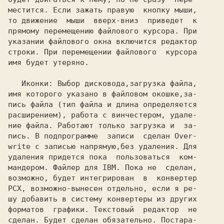
местится. Если зажать правую  кнопку мыши,

то движение  мыши  вверх-вниз  приведет  к

прямому перемещению файлового курсора. При

указании файлового окна включится редактор

строки. При перемещении файлового  курсора

имя будет утеряно.

Иконки: 
Выбор дисковода,загрузка файла,

имя которого указано в файловом окошке,за-

пись файла (тип файла и длина определяется

расширением), работа с винчестером, удале-

ние файла. Работают только загрузка и  за-

пись. В подпрограмме  записи  сделан Over-

write с записью напрямую,без удаления. Для

удаления придется пока  пользоваться  ком-

мандером. Файлер для IBM. Пока не  сделан,

возможно, будет интегрирован  в  конвертер

PCX, возможно-вынесен отдельно, если я ре-

шу добавить в систему конвертеры из других

форматов  графики. Текстовый  редактор  не

сделан. Будет сделан обязательно. Постара-
