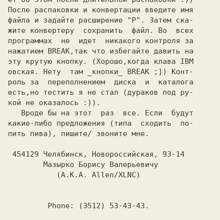
После распаковки и конвертации введите имя

файла и задайте расширение 
"P". 
Затем ска-

жите конвертеру  сохранить  файл. Во  всех

программах  не  идет  никакого контроля за

нажатием BREAK,так что избегайте давить на

эту крутую кнопку. (Хорошо,когда клава IBM

овская. Нету  там _кнопки_ BREAK ;]) Конт-

роль за  переполнением  диска  и  каталога

есть,но тестить я не стал (дураков под ру-

кой не оказалось :)).

   Вроде бы на этот  раз  все. Если  будут

какие-либо предложения (типа  сходить  по-

пить пива), пишите/ звоните мне.

454129 
Челябинск, Новороссийская, 93-14
Мазырко Борису Валерьевичу
           (А.К.А. 
Allen/XLNC)

         Phone: 
(3512) 53-43-43.
