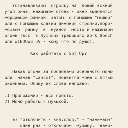
   Устанавливаем  стрелку на  левый вехний

угол окна, нажимаем огонь - окно выделится

мерцающей рамкой. Затем, с помощью "мышки"

или с помощью клавиш дижения стрелки,пере-

мещаем  рамку  в  нужное  место и нажимаем

огонь (все  в лушчших традициях Work Bench

или wINDOWS 59 - кому что по душе).

Как работать с Set Up?

   Нажав огонь за пределами основного меню

или  нажав 
"Cancel",
 появится меню с пятью

иконками. Опишу их слева направо.

1) 
Приложение 
2) 
Меню работы с музыкой:

а) 
"отключить / вкл.след." 
- "нажимаем"

      один раз - отключаем  музыку, "нажи-
