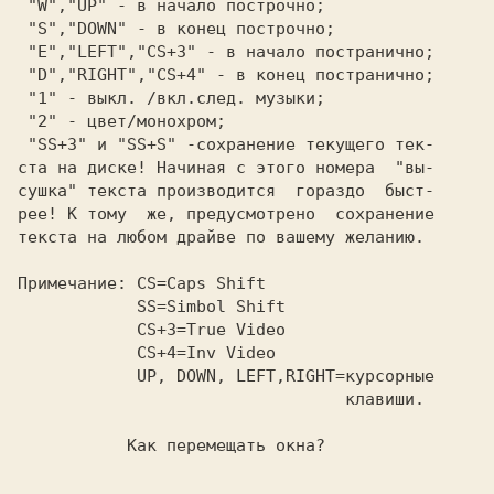
 "W","UP" 
 "S","DOWN" 
 "E","LEFT","CS+3" 
 "D","RIGHT","CS+4" 
 "1"
 "2"
 - цвет/монохром;

"SS+3" 
и 
"SS+S" 
-сохранение текущего тек-

ста на диске! Начиная с этого номера  "вы-

сушка" текста производится  гораздо  быст-

рее! К тому  же, предусмотрено  сохранение

текста на любом драйве по вашему желанию.

Примечание: 
CS=Caps Shift
SS=Simbol Shift
CS+3=True Video
CS+4=Inv Video
UP, DOWN, LEFT,RIGHT
=курсорные

                                 клавиши.

Как перемещать окна?
