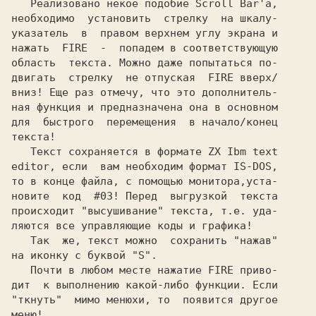
   Реализовано некое подобие
 Scroll Bar'а,
необходимо  установить  стрелку  на шкалу-

указатель  в  правом верхнем углу экрана и

нажать  FIRE  -  попадем в соответствующую

область  текста. Можно даже попытаться по-

двигать  стрелку  не отпуская  FIRE вверх/

вниз! Еще раз отмечу, что это дополнитель-

ная функция и предназначена она в основном

для  быстрого  перемещения  в начало/конец

текста!

   Текст сохраняется в формате 
ZX Ibm text
editor,
 если  вам необходим формат 
IS-DOS,
то в конце файла, с помощью монитора,уста-

новите  код  
#03! 
Перед  выгрузкой  текста

происходит "высушивание" текста, т.е. уда-

ляются все управляющие коды и графика!

   Так  же, текст можно  сохранить "нажав"

на иконку с буквой 
"S".
   Почти в любом месте нажатие FIRE приво-

дит  к выполнению какой-либо функции. Если

"ткнуть"  мимо менюхи, то  появится другое

меню!
