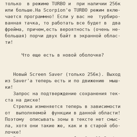
только  в режиме TURBO и  при наличии 256к

или больше.На Scorpion'е TURBO режим вклю-

чается программно! Если у вас не  турбиро-

ванная тачка, то работать все будет в  два

фрейма, причем,есть вероятность (очень не-

большая) порчи двух байт в экранной облас-

ти!

      Что еще есть в новой оболочке?

   Новый
 Screen Saver 
(только 256к). Выход

из 
Saver'а 
теперь есть и по движению  мыш-

ки!

   Запрос на подтверждение сохранения тек-

ста на диске!

   Стрелка изменяется теперь в зависимости

от  выполняемой  функции в данной области!

Поэтому  описывать зоны в тексте нет смыс-

ла, хотя они такие же, как и в старой обо-

лочке!
