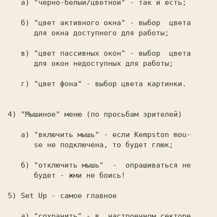
а) 
"черно-белый/цветной" 
- так и есть;

б) 
"цвет активного окна" 
- выбор  цвета

      для окна доступного для работы;

в) 
"цвет пассивных окон" 
- выбор  цвета

      для окон недоступных для работы;

г) 
"цвет фона" 
- выбор цвета картинки.

4) 
"Мышиное" меню 
(по просьбам зрителей)

а) 
"включить мышь" 
- если Kempston mou-

      se не подключена, то будет глюк;

б) 
"отключить мышь"  
-  опрашиваться не

      будет - жми не боись!

5) 
Set Up 
- самое главное

а) 
"сохранить" 
- в  настроечном секторе
