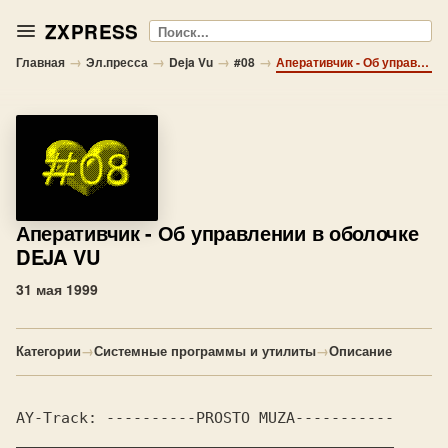
ZXPRESS
Поиск
→
→
→
→
Главная
Эл.пресса
Deja Vu
#08
Аперативчик - Об управлении в оболочке DEJA VU
Аперативчик
- Об управлении в оболочке
DEJA VU
31 мая 1999
Категории
→
Системные программы и утилиты
→
Описание
AY-Track: ----------PROSTO MUZA-----------
__________________________________________
