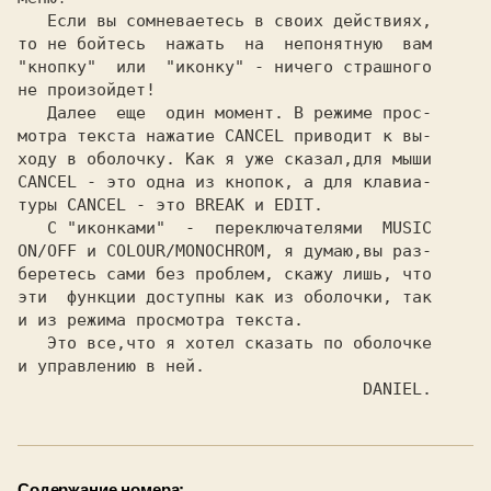
   Если вы сомневаетесь в своих действиях,

то не бойтесь  нажать  на  непонятную  вам

"кнопку"  или  "иконку" - ничего страшного

не произойдет!

   Далее  еще  один момент. В режиме прос-

мотра текста нажатие 
CANCEL 
приводит к вы-

CANCEL 
- это одна из кнопок, а для клавиа-

туры 
CANCEL 
- это 
BREAK 
и 
EDIT.
   С "иконками"  -  переключателями  
MUSIC
ON/OFF 
и 
COLOUR/MONOCHROM,
 я думаю,вы раз-

беретесь сами без проблем, скажу лишь, что

эти  функции доступны как из оболочки, так

и из режима просмотра текста.

   Это все,что я хотел сказать по оболочке

и управлению в ней.

   DANIEL.
Содержание номера: