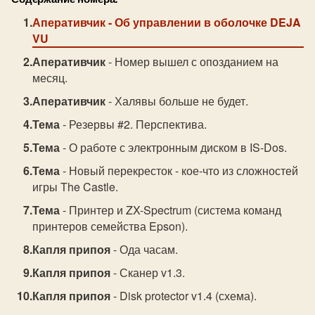
Аперативчик
- Об управлении в оболочке DEJA
VU
Аперативчик
- Номер вышел с опозданием на
месяц.
Аперативчик
- Халявы больше не будет.
Тема
- Резервы #2. Перспектива.
Тема
- О работе с электронным диском в IS-Dos.
Тема
- Новый перекресток - кое-что из сложностей
игры The Castle.
Тема
- Принтер и ZX-Spectrum (система команд
принтеров семейства Epson).
Капля припоя
- Ода часам.
Капля припоя
- Сканер v1.3.
Капля припоя
- Disk protector v1.4 (схема).