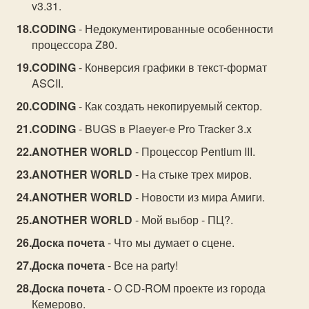
v3.31.
CODING
- Недокументированные особенности
процессора Z80.
CODING
- Конверсия графики в текст-формат
ASCII.
CODING
- Как создать некопируемый сектор.
CODING
- BUGS в Plaeyer-e Pro Tracker 3.x
ANOTHER WORLD
- Процессор Pentium III.
ANOTHER WORLD
- На стыке трех миров.
ANOTHER WORLD
- Новости из мира Амиги.
ANOTHER WORLD
- Мой выбор - ПЦ?.
Доска почета
- Что мы думает о сцене.
Доска почета
- Все на party!
Доска почета
- О CD-ROM проекте из города
Кемерово.