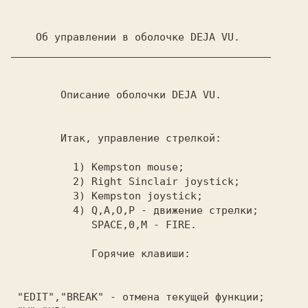
    Об управлении в оболочке
 DEJA VU.
__________________________________________

        Описание оболочки 
DEJA VU.

        Итак, управление стрелкой:

1)
 Kempston mouse;
2)
 Right Sinclair joystick;
3)
 Kempston joystick;
4)
 Q,A,O,P
 - движение стрелки;

 SPACE,0,M 
- FIRE.

 Горячие клавиши:

 "EDIT","BREAK" 