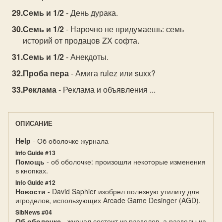
Семь и 1/2
- День дурака.
Семь и 1/2
- Нарочно не придумаешь: семь
историй от продацов ZX софта.
Семь и 1/2
- Анекдоты.
Проба пера
- Амига rulez или suxx?
Реклама
- Реклама и объявления ...
ОПИСАНИЕ
Help
- Об оболочке журнала
Info Guide #13
Помощь
- об оболочке: произошли некоторые изменения
в кнопках.
Info Guide #12
Новости
- David Saphier изобрел полезную утилиту для
игроделов, использующих Arcade Game Desinger (AGD).
SibNews #04
Об оболочке
- журнал состоит из разделов, а разделы из