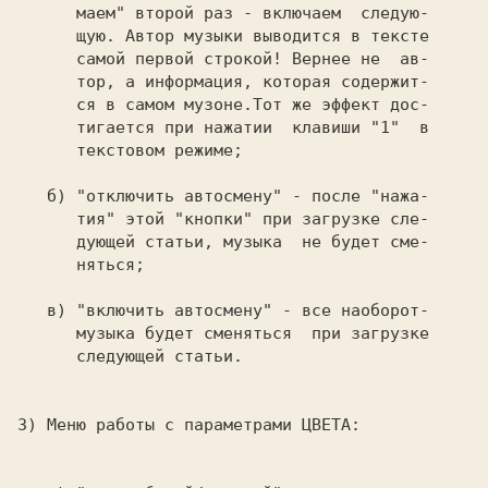
      маем" второй раз - включаем  следую-

      щую. Автор музыки выводится в тексте

      самой первой строкой! Вернее не  ав-

      тор, а информация, которая содержит-

      ся в самом музоне.Тот же эффект дос-

      тигается при нажатии  клавиши 
"1" 
 в

      текстовом режиме;

б) 
"отключить автосмену" 
- после "нажа-

      тия" этой "кнопки" при загрузке сле-

      дующей статьи, музыка  не будет сме-

      няться;

в) 
"включить автосмену" 
- все наоборот-

      музыка будет сменяться  при загрузке

      следующей статьи.

3) 
Меню работы с параметрами ЦВЕТА:
