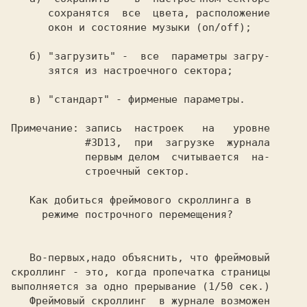
      сохранятся  все  цвета, расположение

      окон и состояние музыки (on/off);

б) 
"загрузить" 
-  все  параметры загру-

      зятся из настроечного сектора;

в) 
"стандарт"
 - фирменые параметры.

Примечание: 
запись  настроек   на   уровне

#3D13,
  при  загрузке  журнала

            первым делом  считывается  на-

            строечный сектор.

   Как добиться фреймового скроллинга в
     режиме построчного перемещения?

   Во-первых,надо объяснить, что фреймовый

скроллинг - это, когда пропечатка страницы

выполняется за одно прерывание (1/50 сек.)

   Фреймовый скроллинг  в журнале возможен
