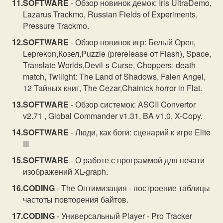
SOFTWARE
- Обзор новинок демок: Iris UltraDemo,
Lazarus Trackmo, Russian Fields of Experiments,
Pressure Trackmo.
SOFTWARE
- Обзор новинок игр: Белый Орел,
Leprekon,Козел,Puzzle (prerelease от Flash), Space,
Translate Worlds,Devil-s Curse, Choppers: death
match, Twilight: The Land of Shadows, Falen Angel,
12 Тайных книг, The Cezar,Chainick horror in Flat.
SOFTWARE
- Обзор системок: ASCII Convertor
v2.71 , Global Commander v1.31, BA v1.0, X-Copy.
SOFTWARE
- Люди, как боги: сценарий к игре Elite
III
SOFTWARE
- О работе с программой для печати
изображений XL-graph.
CODING
- The Оптимизация - построение таблицы
частоты повторения байтов.
CODING
- Универсальный Player - Pro Tracker