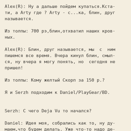
Alex(R): 
Ну а дальше пойдем купаться.Кста-

ти, а Arty где ? Arty - c...ка, блин, друг

называется.

Из толпы: 
700 рэ,блин,отхватил наших кров-

ных.

Alex(R): 
Блин, друг называется, мы  с  ним

пишемся все время. Вчера кинул блин, смыл-

ся, ну вчера я могу понять, но  сегодня не

пришел!

Из толпы: 
Кому желтый Скорп за 150 р.?

Я и 
Serzh 
подходим к 
Daniel/
PlayGear/BD.

Serzh: 
С чего 
Deja Vu 
то начался?

Daniel: 
Идея моя, собрались как то, ну ду-

маем,что будем делать. Уже что-то надо де-
