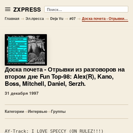
ZXPRESS
Поиск
→
→
→
→
Главная
Эл.пресса
Deja Vu
#07
Доска почета - Отрывки из разговоров на втором дне Fun Top-98: Alex(R), Kano, Boss, Mitchell, Daniel, Serzh.
Доска почета
- Отрывки из разговоров на
втором дне Fun Top-98: Alex(R), Kano,
Boss, Mitchell, Daniel, Serzh.
31 декабря 1997
Категории
→
Интервью
→
Группы
AY-Track: I LOVE SPECCY (ON RULEZ!!!)     