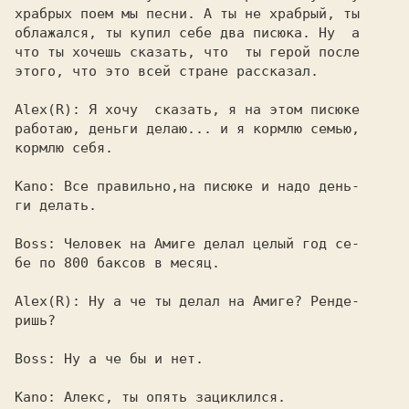
храбрых поем мы песни. А ты не храбрый, ты

облажался, ты купил себе два писюка. Hу  а

что ты хочешь сказать, что  ты герой после

этого, что это всей стране рассказал.

Alex(R): 
Я хочу  сказать, я на этом писюке

работаю, деньги делаю... и я кормлю семью,

кормлю себя.

Kano: 
Все правильно,на писюке и надо день-

ги делать.

Boss: 
Человек на Амиге делал целый год се-

бе по 800 баксов в месяц.

Alex(R): 
Ну а че ты делал на Амиге? Ренде-

ришь?

Boss: 
Ну а че бы и нет.

Kano: 
Алекс, ты опять зациклился.
