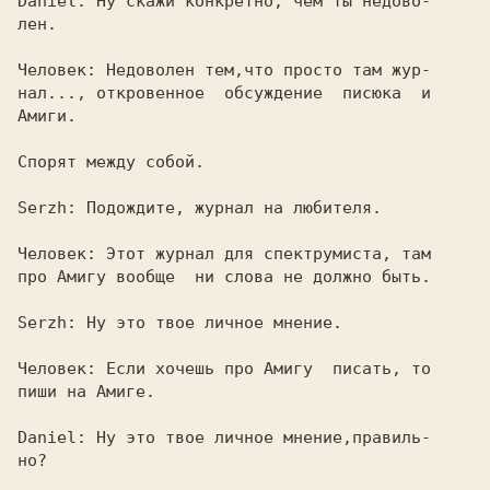
Daniel: 
Ну скажи конкретно, чем ты недово-

лен.

Человек: 
Недоволен тем,что просто там жур-

нал..., откровенное  обсуждение  писюка  и

Амиги.

Спорят между собой.

Serzh: 
Подождите, журнал на любителя.

Человек: 
Этот журнал для спектрумиста, там

про Амигу вообще  ни слова не должно быть.

Serzh: 
Ну это твое личное мнение.

Человек: 
Если хочешь про Амигу  писать, то

пиши на Амиге.

Daniel: 
Ну это твое личное мнение,правиль-

но?
