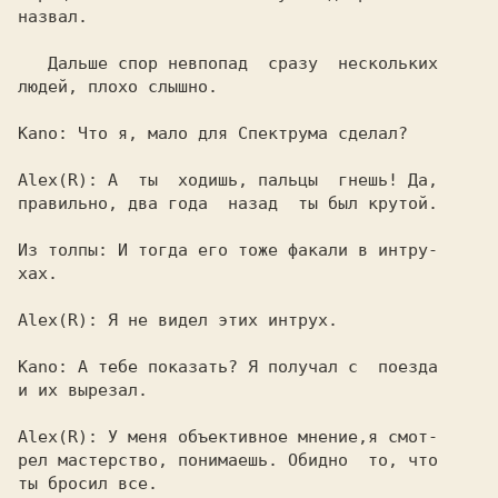
назвал.

   Дальше спор невпопад  сразу  нескольких

людей, плохо слышно.

Kano: 
Что я, мало для Спектрума сделал?

Alex(R): 
А  ты  ходишь, пальцы  гнешь! Да,

правильно, два года  назад  ты был крутой.

Из толпы: 
И тогда его тоже факали в интру-

хах.

Alex(R): 
Я не видел этих интрух.

Kano: 
А тебе показать? Я получал с  поезда

и их вырезал.

Alex(R): 
У меня объективное мнение,я смот-

рел мастерство, понимаешь. Обидно  то, что

ты бросил все.
