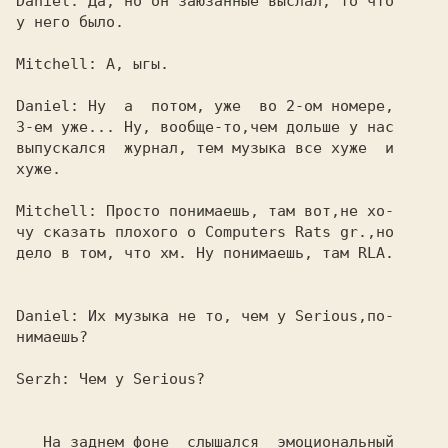
Daniel: 
Да, но он заюзанные выслал, то что

у него было.

Mitchell: 
А, ыгы.

Daniel: 
Ну  а  потом, уже  во 2-ом номере,

3-ем уже... Ну, вообще-то,чем дольше у нас

выпускался  журнал, тем музыка все хуже  и

хуже.

Mitchell: 
Просто понимаешь, там вот,не хо-

чу сказать плохого о 
Сomputers Rats gr.
,но

дело в том, что хм. Ну понимаешь, там 
RLA.

Daniel: 
Их музыка не то, чем у Serious,по-

нимаешь?

Serzh: 
Чем у 
Serious?

   На заднем фоне  слышался  эмоциональный
