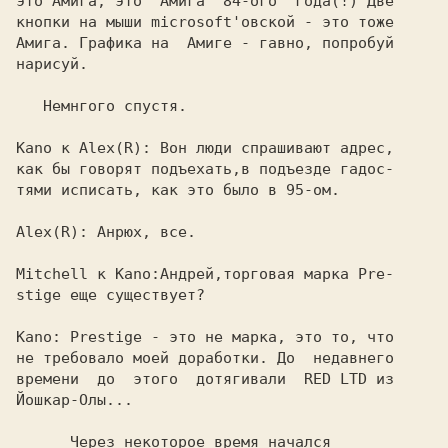
это Амига, это  Амига  84-ого  года(!) Две

кнопки на мыши microsoft'овской - это тоже

Амига. Графика на  Амиге - гавно, попробуй

нарисуй.

   Немнгого спустя.

Kano к Alex(R): 
Вон люди спрашивают адрес,

как бы говорят подъехать,в подъезде гадос-

тями исписать, как это было в 95-ом.

Alex(R): 
Анрюх, все.

Mitchell к Kano:
Андрей,торговая марка 
Pre-
stige 
еще существует?

Kano: 
Prestige 
- это не марка, это то, что

не требовало моей доработки. До  недавнего

времени  до  этого  дотягивали  
RED LTD 
из

Йошкар-Олы...

      Через некоторое время начался
