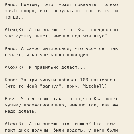
Kano: 
Поэтому  это  может показать  только

music-compo, вот  результаты  состоятся  и

тогда...

Alex(R): 
А ты знаешь, что  
Ksa  
специально

мне музыку пишет, именно под мой вкус?

Kano: 
А самое интересное, что всем он  так

делает, и ко мне когда приходил...

Alex(R): 
И правильно делает...

Кano: 
За три минуты набивал 100 паттернов.

(что-то Исай "загнул", прим. Mitchell)

Boss: 
Что я знаю, так это то,что 
Ksa 
пишет

музыку профессионально, именно так, как ее

надо делать.

Alex(R): 
А ты знаешь что  вышло? Его  ком-

пакт-диск должны  были издать, у него были
