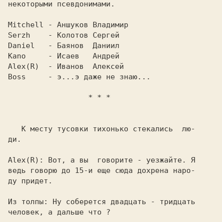
некоторыми псевдонимами.

Mitchell - Аншуков Владимир
Serzh    - Колотов Сергей
Daniel   - Баянов  Даниил
Kano     - Исаев   Андрей
Alex(R)  - Иванов  Алексей
Boss     
- э...э даже не знаю...

                  * * *

   К месту тусовки тихонько cтекалиcь  лю-

ди.

Alex(R): 
Вот, а вы  говорите - уезжайте. Я

ведь говорю до 15-и еще сюда дохрена наро-

ду придет.

Из толпы: 
Ну соберется двадцать - тридцать

человек, а дальше что ?
