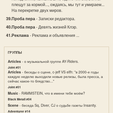
плещут за кормой..., ождаясь, мы тут и умираем...
На перекретке двух миров.
Проба пера
- Записки редактора.
Проба пера
- Девять жизней Клэр.
Реклама
- Реклама и объявления ...
ГРУППЫ
Articles
- о музыкальной группе AY-Riders.
Joint #01
Articles
- беседы о сцене, c-jeff VS elfh: "в 2000-е годы
каждую неделю выходили новые релизы, была пресса, а
сейчас какое-то блядство..."
Joint #01
Music
- RAMMSTEIN, что в имени тебе моём?
Black Metall #04
Scene
- беседа Sq, Diver, CJ о судьбе газеты Insanity.
Adventurer #14