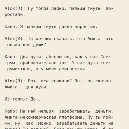
Alex(R): 
Ну тогда ладно, пальцы гнуть  пе-

рестали.

Kano: 
Я пальцы гнуть давно перестал.

Alex(R): 
Ты хочешь сказать, что Амига -это

только для души?

Kano: 
Для души, абсолютно, как у вас Спек-

трум, приблизительно так. У вас душа спек-

трумисткая, а у меня амиговская.

Alex(R): 
Вот, все слышали? Вот  он сказал,

Амига - для души.

Из толпы: 
Да...

Kano: 
На ней нельзя  зарабатывать  деньги.

Амига-некоммерческая платформа. Hу ты пой-

ми, ну  как  можно  зарабатывать деньги на
