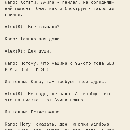
Kano: 
Кстати, Амига - гнилая, на сегодняш-

ний момент. Она, как и Спектрум - такое же

гнилье.

Alex(R): 
Все слышали?

Kano: 
Только для души.

Alex(R): 
Для души.

Kano: 
Потому, что машина с 92-ого года БЕЗ

Р А З В И Т И Я !

Из толпы: 
Kano, там требуют твой адрес.

Alex(R): 
Не надо, не надо. А  вообще, все,

что на писюке - от Амиги пошло.

Из толпы: 
Естественно.

Kano: 
Могу  сказать, две  кнопки Windows -
