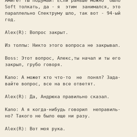
Амигe? Ты подумай! Если раньше можно  было

Soft толкать, да - я  этим  занимался, это

параллельно Спектруму шло, так вот - 94-ый

год.

Alex(R): 
Вопрос закрыт.

Из толпы: 
Никто этого вопроса не закрывал.

Boss: 
Этот вопрос, Алекс,ты начал и ты его

закрыл, грубо говоря.

Kano: 
А может кто что-то  не  понял? Зада-

вайте вопрос, все на все ответят.

Alex(R): 
Да, Андрюха правильно сказал.

Kano: 
А я когда-нибудь говорил  неправиль-

но? Такого не было еще ни разу.

Alex(R): 
Вот моя рука.
