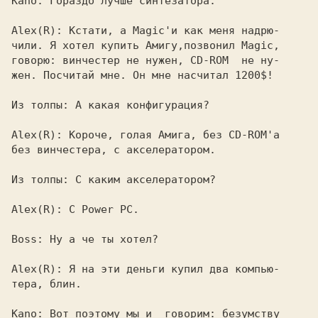
Kano: 
Гораздо лучше синтезатора.

Alex(R): 
Кстати, а Magic'и как меня надрю-

чили. Я хотел купить Амигу,позвонил Magic,

говорю: винчестер не нужен, CD-ROM  не ну-

жен. Посчитай мне. Он мне насчитал 1200$!

Из толпы: 
А какая конфигурация?

Alex(R): 
Короче, голая Амига, без СD-ROM'a

без винчестера, с акселератором.

Из толпы: 
С каким акселератором?

Alex(R): 
С Power PC.

Boss: 
Ну а че ты хотел?

Alex(R): 
Я на эти деньги купил два компью-

тера, блин.

Kano: 
Вот поэтому мы и  говорим: безумству
