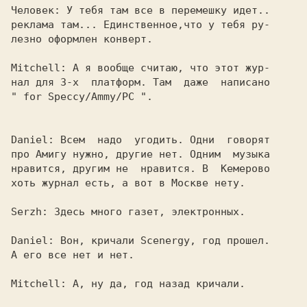
Человек: 
У тебя там все в перемешку идет..

реклама там... Единственное,что у тебя ру-

лезно оформлен конверт.

Mitchell: 
А я вообще считаю, что этот жур-

" for Speccy/Ammy/PC ".

Daniel: 
Всем  надо  угодить. Одни  говорят

про Амигу нужно, другие нет. Одним  музыка

нравится, другим не  нравится. В  Кемерово

хоть журнал есть, а вот в Москве нету.

Serzh: 
Здесь много газет, электронных.

Daniel: 
Вон, кричали 
Scenergy, 
год прошел.

А его все нет и нет.

Mitchell: 
А, ну да, год назад кричали.
