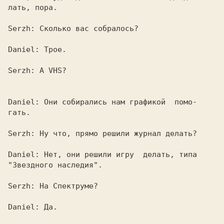
лать, пора.

Serzh: 
Сколько вас собралось?

Daniel: 
Трое.

Serzh: 
А 
VHS?

Daniel: 
Они собирались нам графикой  помо-

гать.

Serzh: 
Ну что, прямо решили журнал делать?

Daniel: 
Нет, они решили игру  делать, типа

"Звездного наследия".

Serzh: 
На Спектруме?

Daniel: 
Да.
