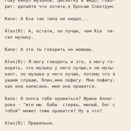
гову 
кинул музонов, дискетку в Фидо, гово-

рит: делайте что хотите,я бросаю Спектрум.

Kano: 
А 
Ksa 
так типа не кидал...

Alex(R): 
А, кстати, он лучше, чем 
Ksa  
пи-

сал музыку.

Kano: 
А это ты говорить не можешь.

Alex(R): 
Я могу говорить и это, я могу го-

ворить, что музыка у него лучше,я не музы-

кант, но музыка у него лучше, потому что я

ушами слушаю, блин,мне пофигу. Мне пофигу,

как она написана, мне она нравится.

Kano: 
А попса тебе нравиться? Ирина Аллег-

рова - "все мы  бабы  стервы, милый, бог с

тобой" может тоже нравится? Ну а что?

Alex(R): 
Правильно.
