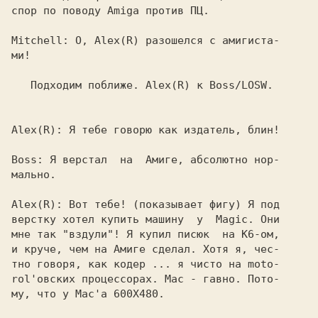
спор по поводу Amiga против ПЦ.

Mitchell: 
О, 
Alex(R) 
разошелся с амигиста-

ми!

   Подходим поближе. 
Alex(R) 
к 
Boss/
LOSW.

Alex(R): 
Я тебе говорю как издатель, блин!

Boss: 
Я верстал  на  Амиге, абсолютно нор-

мально.

Alex(R): 
Вот тебе! (показывает фигу) Я под

верстку хотел купить машину  у  Magic. Они

мне так "вздули"! Я купил писюк  на K6-oм,

и круче, чем на Амиге сделал. Хотя я, чес-

тно говоря, как кодер ... я чисто на moto-

rol'овских процессорах. Mac - гавно. Пото-

му, что у Mac'а 600Х480.
