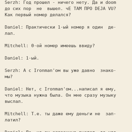
Serzh: 
Год прошел - ничего нету. Да и doom

до сих пор  не  вышел. чЕ ТАМ ПРО 
DEJA VU?
Как первый номер делался?

Daniel: 
Практически 1-ый номер я один  де-

лал.

Mitchell: 
0-ой номер имеешь ввиду?

Daniel: 
1-ый.

Serzh: 
А с 
Ironman'
ом вы уже давно  знако-

мы?

Daniel: 
Нет, с 
Ironman'
ом...написал я ему,

что музыка нужна была. Он мне сразу музыку

выслал.

Mitchell: 
Т.е. ты даже ему деньги не  зап-

латил?
