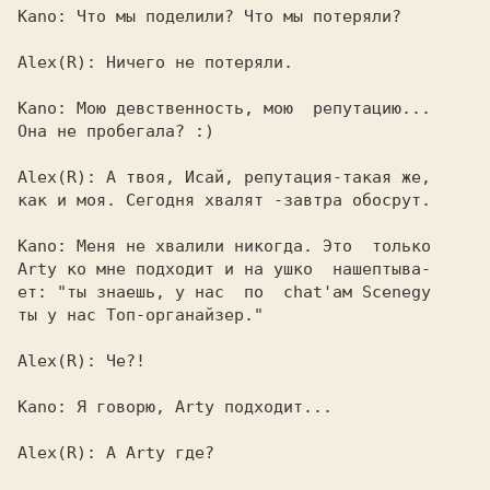
Kano: 
Что мы поделили? Что мы потеряли?

Alex(R): 
Ничего не потеряли.

Kano: 
Мою девственность, мою  репутацию...

Она не пробегала? :)

Alex(R): 
А твоя, Исай, репутация-такая же,

как и моя. Сегодня хвалят -завтра обосрут.

Kano: 
Меня не хвалили никогда. Это  только

Arty ко мне подходит и на ушко  нашептыва-

ет: "ты знаешь, у нас  по  chat'ам Scenegy

ты у нас Toп-органайзер."

Alex(R): 
Че?!

Каno: 
Я говорю, Arty подходит...

Alex(R): 
А Arty где?
