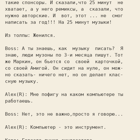
такие спонсоры. И сказали,что 25 минут  не

хватает, а у него ремиксы, а  сказали, что

нужно авторские. И  вот, этот ... не  смог

написать за год!!! На 25 минут музыки!

Из толпы: 
Женился.

Boss: 
А ты знаешь, как  музыку  писать?  Я

знаю, люди музоны по 3-и месяца пишут. Тот

же Маркин, он бьется со  своей  карточкой,

со своей Амигой. Он сидит на нуле, он мож-

но сказать- ничего нет, но он делает клас-

сную музыку.

Alex(R): 
Мне пофигу на каком компьютере ты

работаешь.

Boss: 
Нет, это не важно,просто я говорю...

Alex(R): 
Компьютер - это инструмент.
