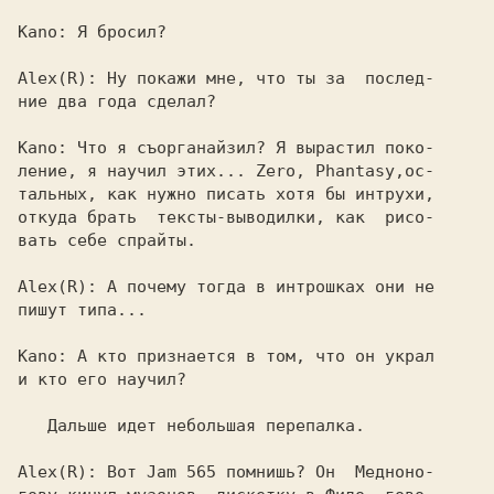
Kano: 
Я бросил?

Alex(R): 
Ну покажи мне, что ты за  послед-

ние два года сделал?

Kano: 
Что я съорганайзил? Я вырастил поко-

ление, я научил этих... 
Zero, Phantasy,
ос-

тальных, как нужно писать хотя бы интрухи,

откуда брать  тексты-выводилки, как  рисо-

вать себе спрайты.

Alex(R): 
А почему тогда в интрошках они не

пишут типа...

Kano: 
А кто признается в том, что он украл

и кто его научил?

   Дальше идет небольшая перепалка.

Alex(R): Вот 
Jam 565 
помнишь? Он  
Медноно-