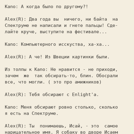
Kano: 
А когда было по другому?!

Alex(R): 
Два года вы  ничего, ни байта  на

Спектруме не написали и гнете пальцы! Сде-

лайте круче, выступите на фестивале...

Kano: 
Компьютерного исскуства, ха-ха...

Alex(R): 
А че! Из Швеции картинки были.

Из толпы к Kano: 
Не нравится - не приходи,

зачем  же  так обсирать-то, блин. Обосрали

все, что могли. ( это про амижников)

Alex(R): 
Тебя обсирают с Enlight'a.

Kano: 
Меня обсирают ровно столько, сколько

я есть на Спектруме.

Alex(R): 
Ты  понимаешь, Исай, - это  самое

нарицательное имя. Я собаку во дворе Исаем
