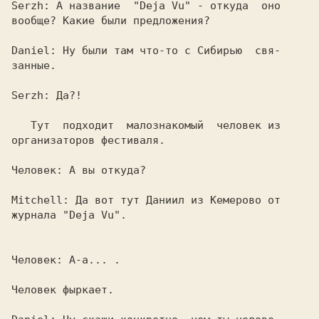
Serzh: 
A название  
"Deja Vu" 
- откуда  оно

вообще? Какие были предложения?

Daniel: 
Ну были там что-то с Сибирью  свя-

занные.

Serzh: 
Да?!

   Тут  подходит  малознакомый  человек из

организаторов фестиваля.

Человек: 
А вы откуда?

Mitchell: 
Да вот тут 
Даниил 
из Кемерово от

журнала 
"Deja Vu".

Человек: 
А-а... .

Человек фыркает.
