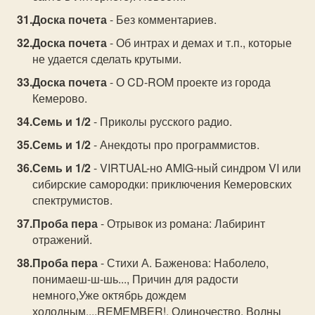
Доска почета
- Без комментариев.
Доска почета
- Об интрах и демах и т.п., которые
не удается сделать крутыми.
Доска почета
- О CD-ROM проекте из города
Кемерово.
Семь и 1/2
- Приколы русского радио.
Семь и 1/2
- Анекдоты про программистов.
Семь и 1/2
- VIRTUAL-но AMIG-ный синдром VI или
сибирские самородки: приключения Кемеровских
спектрумистов.
Проба пера
- Отрывок из романа: Лабиринт
отражений.
Проба пера
- Стихи А. Баженова: Наболело,
понимаеш-ш-шь..., Причин для радости
немного,Уже октябрь дождем
холодным...,REMEMBER!, Одиночество, Волны