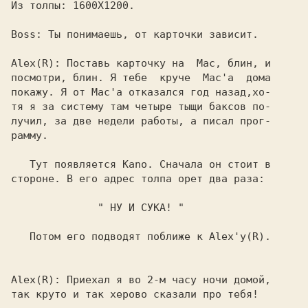
Из толпы: 
1600Х1200.

Boss: 
Ты понимаешь, от карточки зависит.

Alex(R): 
Поставь карточку на  Mac, блин, и

посмотри, блин. Я тебе  круче  Mac'а  дома

покажу. Я от Mac'a отказался год назад,хо-

тя я за систему там четыре тыщи баксов по-

лучил, за две недели работы, а писал прог-

рамму.

   Тут появляется 
Kano. 
Сначала он стоит в

стороне. В его адрес толпа орет два раза:

" НУ И СУКА! " 
   Потом его подводят поближе к 
Alex'у(R).

Alex(R): 
Приехал я во 2-м часу ночи домой,

так круто и так херово сказали про тебя!
