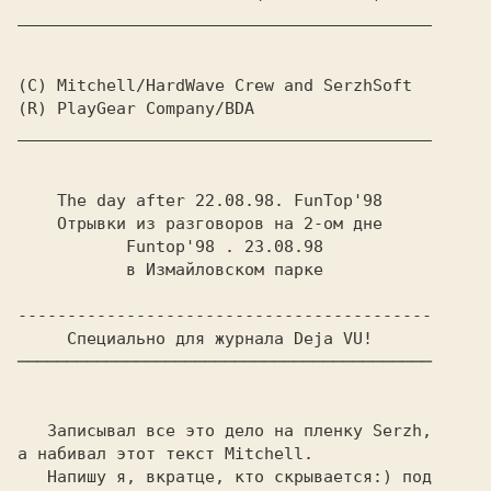
__________________________________________

(C) Mitchell/HаrdWave Crew and SerzhSoft
(R) PlayGear Company/BDA
__________________________________________

    The day after 22.08.98. FunTop'98
           Funtop'98 . 23.08.98
           в Измайловском парке

------------------------------------------
     Специально для журнала 
Deja VU!
──────────────────────────────────────────

   Записывал все это дело на пленку 
Serzh,
а набивал этот текст 
Mitchell.
   Hапишу я, вкратце, кто скрывается:) под
