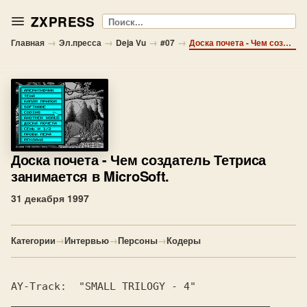
ZXPRESS
Поиск
→
→
→
→
Главная
Эл.пресса
Deja Vu
#07
Доска почета - Чем создатель Тетриса занимается в MicroSoft.
Доска почета
- Чем создатель Тетриса
занимается в MicroSoft.
31 декабря 1997
Категории
→
Интервью
→
Персоны
→
Кодеры
AY-Track:  "SMALL TRILOGY - 4"            
__________________________________________
