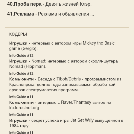
Проба пера
- Девять жизней Клэр.
Реклама
- Реклама и объявления ...
КОДЕРЫ
Игрушки
- интервью с автором игры Mickey the Basic
game (Sergio).
Info Guide #12
Игрушки
- Nomad: интервью с автором скролл-шутера
Nomad (Hippiman).
Info Guide #12
Комьюнити
- Беседа с Tiboh/Debris - программистом из
Красноярска, долгие годы занимавшимся обработкой
архивов спектрумовских программ.
Info Guide #11
Комьюнити
- интервью с Raver/Phantasy взятое на
irc.forestnet.org
Info Guide #11
Игрушки
- секрет успеха игры Jet Set Willy выпущенной в
1984 году.
Info Guide #11