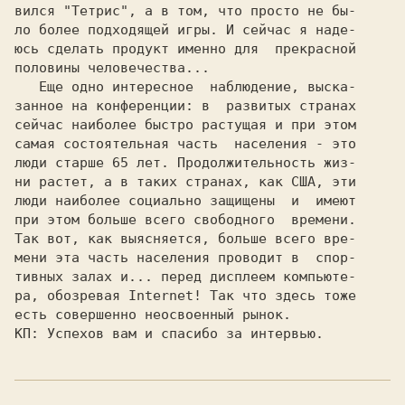
вился "Тетрис", а в том, что просто не бы-

ло более подходящей игры. И сейчас я наде-

юсь сделать продукт именно для  прекрасной

половины человечества...

   Еще одно интересное  наблюдение, выска-

занное на конференции: в  развитых странах

сейчас наиболее быстро растущая и при этом

самая состоятельная часть  населения - это

люди старше 65 лет. Продолжительность жиз-

ни растет, а в таких странах, как США, эти

люди наиболее социально защищены  и  имеют

при этом больше всего свободного  времени.

Так вот, как выясняется, больше всего вре-

мени эта часть населения проводит в  спор-

тивных залах и... перед дисплеем компьюте-

ра, обозревая Internet! Так что здесь тоже

КП: 
Успехов вам и спасибо за интервью.