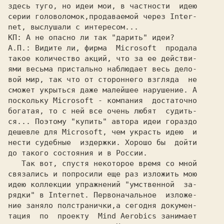
здесь туго, но идеи мои, в частности  идею

серии головоломок,продаваемой через Inter-

КП: 
А.П.: 
Видите ли, фирма  
Microsoft  
продала

такое количество акций, что за ее действи-

ями весьма пристально наблюдает весь дело-

вой мир, так что от стороннего взгляда  не

сможет укрыться даже малейшее нарушение. А

поскольку 
Microsoft 
- компания  достаточно

богатая, то с ней все очень любят  судить-

ся... Поэтому "купить" автора идеи гораздо

дешевле для 
Microsoft, 
чем украсть идею  и

нести судебные  издержки. Хорошо бы  дойти

до такого состояния и в России.

   Так вот, спустя некоторое время со мной

связались и попросили еще раз изложить мою

идею коллекции упражнений "умственной  за-

рядки" в Internet. Первоначальное  изложе-

ние заняло полстранички,а сегодня докумен-

тация  по  проекту  
Mind Aerobics 
занимает
