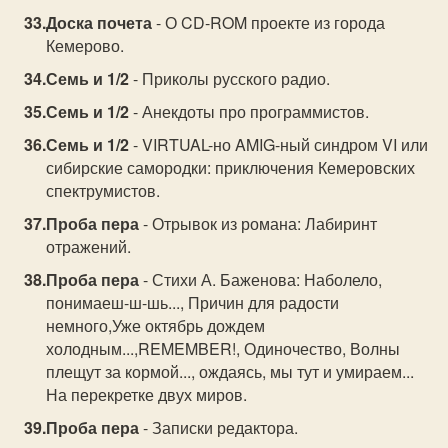
Доска почета
- О CD-ROM проекте из города
Кемерово.
Семь и 1/2
- Приколы русского радио.
Семь и 1/2
- Анекдоты про программистов.
Семь и 1/2
- VIRTUAL-но AMIG-ный синдром VI или
сибирские самородки: приключения Кемеровских
спектрумистов.
Проба пера
- Отрывок из романа: Лабиринт
отражений.
Проба пера
- Стихи А. Баженова: Наболело,
понимаеш-ш-шь..., Причин для радости
немного,Уже октябрь дождем
холодным...,REMEMBER!, Одиночество, Волны
плещут за кормой..., ождаясь, мы тут и умираем...
На перекретке двух миров.
Проба пера
- Записки редактора.