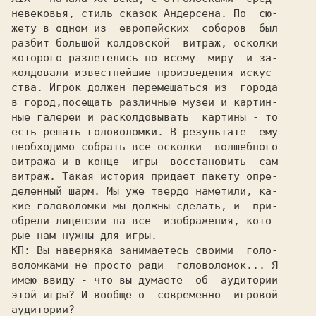
невековья, стиль сказок Андерсена. По  сю-

жету в одном из  европейских  соборов  был

разбит большой колдовской  витраж, осколки

которого разлетелись по всему  миру  и за-

колдовали известнейшие произведения искус-

ства. Игрок должен перемещаться из  города

в город,посещать различные музеи и картин-

ные галереи и расколдовывать  картины - то

есть решать головоломки. В результате  ему

необходимо собрать все осколки  волшебного

витража и в конце  игры  восстановить  сам

витраж. Такая история придает пакету опре-

деленный шарм. Мы уже твердо наметили, ка-

кие головоломки мы должны сделать, и  при-

обрели лицензии на все  изображения, кото-

КП: 
Вы наверняка занимаетесь своими  голо-

воломками не просто ради  головоломок... Я

имею ввиду - что вы думаете  об  аудитории

этой игры? И вообще о  современно  игровой
