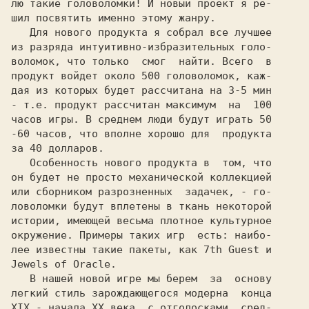
лю такие головоломки! И новый проект я ре-

шил посвятить именно этому жанру.

   Для нового продукта я собрал все лучшее

из разряда интуитивно-избразительных голо-

воломок, что только  смог  найти. Всего  в

продукт войдет около 500 головоломок, каж-

дая из которых будет рассчитана на 3-5 мин

- т.е. продукт рассчитан максимум  на  100

часов игры. В среднем люди будут играть 50

-60 часов, что вполне хорошо для  продукта

за 40 долларов.

   Особенность нового продукта в  том, что

он будет не просто механической коллекцией

или сборником разрозненных  задачек, - го-

ловоломки будут вплетены в ткань некоторой

истории, имеющей весьма плотное культурное

окружение. Примеры таких игр  есть: наибо-

лее известны такие пакеты, как 
7th Guest 
Jewels of Oracle.
   В нашей новой игре мы берем  за  основу

легкий стиль зарождающегося модерна  конца

XIX - начала XX века, с отголосками  сред-
