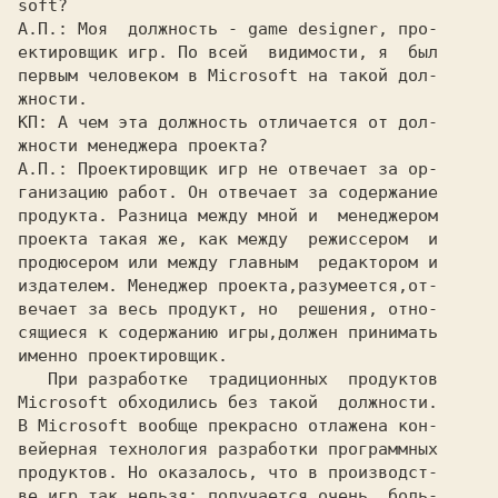
soft?
А.П.: 
Моя  должность - 
game designer, 
про-

ектировщик игр. По всей  видимости, я  был

первым человеком в 
Microsoft 
на такой дол-

КП: 
А чем эта должность отличается от дол-

А.П.: 
Проектировщик игр не отвечает за ор-

ганизацию работ. Он отвечает за содержание

продукта. Разница между мной и  менеджером

проекта такая же, как между  режиссером  и

продюсером или между главным  редактором и

издателем. Менеджер проекта,разумеется,от-

вечает за весь продукт, но  решения, отно-

сящиеся к содержанию игры,должен принимать

именно проектировщик.

Microsoft 
обходились без такой  должности.

В 
Microsoft 
вообще прекрасно отлажена кон-

вейерная технология разработки программных

продуктов. Но оказалось, что в производст-

ве игр так нельзя: получается очень  боль-
