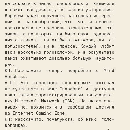
ли сократить число головоломок и  включили

в пакет все десять), но слегка устаревшие.

Впрочем,пакет получился настолько интерес-

ный  и  разнообразный, что  мы, во-первых,

практически не получили отрицательных  от-

зывов, а во-вторых, не было даже  одинако-

вых откликов - ни от бета-тестеров, ни  от

пользователей, ни в  прессе. Каждый  любит

двои несколько головоломок, и в результате

пакет охватывает довольно большую  аудито-

КП: 
Расскажите  теперь  подробнее  о  
Mind
Aerobics.
А.П.: 
Это  коллекция  головоломок, которая

не существует в виде "коробки" и  доступна

пока только зарегистрированным пользовате-

лям 
Microsoft Network (MSN). 
Но летом она,

вероятно, появится и в  свободном  доступе

на 
Internet Gaming Zone.
КП: 
Расскажите, пожалуйста, об этих  голо-
