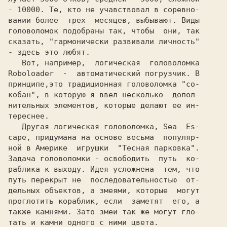
- 10000. Те, кто не учавствовал в соревно-

вании более  трех  месяцев, выбывают. Виды

головоломок подобраны так, чтобы  они, так

сказать, "гармонически развивали личность"

- здесь это любят.

Roboloader  
-  автоматический погрузчик. В

принципе,это традиционная головоломка "со-

кобан", в которую я ввел несколько  допол-

нительных элементов, которые делают ее ин-

тереснее.

   Другая логическая головоломка, 
Sea  Es-
cape, 
придумана на основе весьма  популяр-

ной в Америке  игрушки  
"Тесная парковка".
Задача головоломки - освободить  путь  ко-

раблика к выходу. Идея усложнена  тем, что

путь перекрыт не  последовательностью  от-

дельных объектов, а змеями, которые  могут

проглотить кораблик, если  заметят  его, а

также камнями. Зато змеи так же могут гло-

тать и камни одного с ними цвета.
