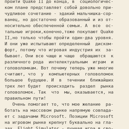
пройти 
Quake II 
до конца, в  социологичес-

ком плане представляет собой довольно при-

чудливое сочетание - эдакий мальчишка-сор-

ванец, но достаточно образованный и из от-

носительно обеспеченной семьи. А  все  ос-

тальные игроки,конечно,тоже покупают 
Quake
II,
но только чтобы пройти один-два уровня.

И они уже испытывают определенный  диском-

форт, потому что игровая индустрия их  за-

бывает. Они все чаще и чаще  обращаются  к

различного рода  интелектуальным  играм  и

головоломкам. Вот почему теперь уже многие

считают, что  у  компьютерных  головоломок

большое  будущее. И  в  течении  ближайших

трех лет будет  происходить  раздел  рынка

головоломок. Так  что  мы, оказывается, на

правильном пути!

   Очень помогает то, что мое желание  ра-

ботать на массовом рынке напрямую совпада-

ет с задачами 
Microsoft. 
Позиции 
Microsoft
на игровом рынке крепнут буквально на гла-

зах. 
Flight Simulator 
- лучшая игра в сво-
