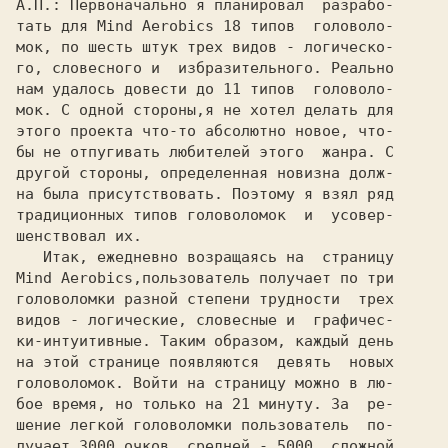
А.П.: 
Первоначально я планировал  разрабо-

тать для 
Mind Aerobics 
18 типов  головоло-

мок, по шесть штук трех видов - логическо-

го, словесного и  избразительного. Реально

нам удалось довести до 11 типов  головоло-

мок. С одной стороны,я не хотел делать для

этого проекта что-то абсолютно новое, что-

бы не отпугивать любителей этого  жанра. С

другой стороны, определенная новизна долж-

на была присутствовать. Поэтому я взял ряд

традиционных типов головоломок  и  усовер-

шенствовал их.

Mind Aerobics,
пользователь получает по три

головоломки разной степени трудности  трех

видов - логические, словесные и  графичес-

ки-интуитивные. Таким образом, каждый день

на этой странице появляются  девять  новых

головоломок. Войти на страницу можно в лю-

бое время, но только на 21 минуту. За  ре-

шение легкой головоломки пользователь  по-

лучает 3000 очков, средней - 5000, сложной
