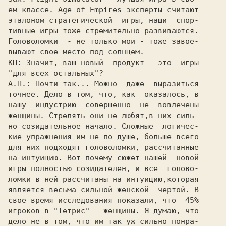
ем классе. 
Age of Empires 
эксперты считают

эталоном стратегической  игры, наши  спор-

тивные игры тоже стремительно развиваются.

Головоломки  - не только мои - тоже завое-

КП: 
Значит, ваш новый  продукт - это  игры

А.П.: 
Почти так... Можно  даже  выразиться

точнее. Дело в том, что, как  оказалось, в

нашу  индустрию  совершенно  не  вовлечены

женщины. Стрелять они не любят,в них силь-

но созидательное начало. Сложные  логичес-

кие упражнения им не по душе, больше всего

для них подходят головоломки, рассчитанные

на интуицию. Вот почему сюжет нашей  новой

игры полностью созидателен, и все  голово-

ломки в ней рассчитаны на интуицию,которая

является весьма сильной женской  чертой. В

свое время исследования показали, что  45%

игроков в "Тетрис" - женщины. Я думаю, что

дело не в том, что им так уж сильно понра-
