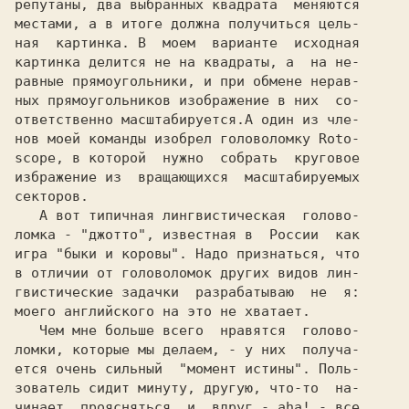
репутаны, два выбранных квадрата  меняются

местами, а в итоге должна получиться цель-

ная  картинка. В  моем  варианте  исходная

картинка делится не на квадраты, а  на не-

равные прямоугольники, и при обмене нерав-

ных прямоугольников изображение в них  со-

ответственно масштабируется.А один из чле-

нов моей команды изобрел головоломку 
Roto-
scope, 
в которой  нужно  собрать  круговое

избражение из  вращающихся  масштабируемых

секторов.

   А вот типичная лингвистическая  голово-

ломка - 
"джотто", 
известная в  России  как

игра 
"быки и коровы". 
Надо признаться, что

в отличии от головоломок других видов лин-

гвистические задачки  разрабатываю  не  я:

моего английского на это не хватает.

   Чем мне больше всего  нравятся  голово-

ломки, которые мы делаем, - у них  получа-

ется очень сильный  "момент истины". Поль-

зователь сидит минуту, другую, что-то  на-

чинает  проясняться, и  вдруг - aha! - все
