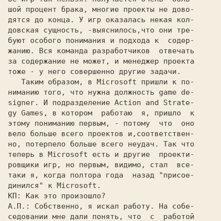
шой процент брака, многие проекты не дово-

дятся до конца. У игр оказалась некая кол-

довская сущность, -выяснилось,что они тре-

буют особого понимания и подхода к  содер-

жанию. Вся команда разработчиков  отвечать

за содержание не может, и менеджер проекта

тоже - у него совершенно другие задачи.

   Таким образом, в 
Microsoft 
пришли к по-

ниманию того, что нужна должность game de-

signer. И подразделение 
Action and Strate-
gy Games, 
в котором  работаю  я, пришло  к

этому пониманию первым, - потому  что  оно

вело больше всего проектов и,соответствен-

но, потерпело больше всего неудач. Так что

теперь в 
Microsoft 
есть и другие  проекти-

ровщики игр, но первым, видимо, стал  все-

таки я, когда полтора года  назад "присое-

динился" к 
Microsoft.
КП: 
А.П.: 
Собственно, я искал работу. На собе-

седовании мне дали понять, что  с  работой
