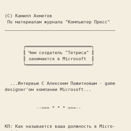
(C) Камилл Ахметов
__________________________________________

       ┌═════════════════════════┐
       ║ 
Чем создатель 
"Тетриса" 
║
       ║ 
занимается в 
Microsoft  
║
       └═════════════════════════┘

  ...Интервью С 
Алексеем Пажитновым 
- 
game
designer'
ом компании 
Microsoft...

            --=== * * * ===--

КП: 
Как называется ваша должность в 
Micro-