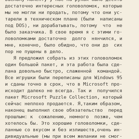
достаточно интересных головоломок, которые

мы не могли ни продать, потому что они ус-

тарели в техническом плане (были  написаны

под DOS), ни дорабатывать, потому  что  не

было заказчика. В свое время я с этими го-

ловоломками достаточно  долго  нянчился, и

мне, конечно, было обидно, что они до  сих

пор не пущены в дело.

   Я предложил собрать из этих головоломок

один большой пакет, и эта работа была сде-

лана довольно быстро, слаженной  командой.

Все игрушки были переписаны для Windows 95

и сданы точно в срок, что в 
Microsoft 
про-

исходит далеко не всегда. Так и  получился

пакет 
Microsoft Puzzle Collection, 
который

сейчас неплохо продается. Я,таким образом,

наконец выполнил свое обязательство  перед

прошлым: к  сожалению, немного  позже, чем

хотелось бы. Это хорошие головоломки, сде-

ланные со вкусом и без излишеств,очень ин-

дивидуальные (мы при всем желании не смог-
