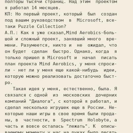
полторы тысячи страниц. Над этим  проектом

КП: 
Но первый проект, который  был  создан

под вашим руководством  в  
Microsoft, 
все-

таки 
Puzzle Collection?
А.П.: 
Как я уже сказал,
Mind Aerobics-
боль-

шой и сложный проект, занявший много  вре-

мени. Разумеется, никто и  не  ожидал, что

он будет  сделан  быстро. Однако, когда  я

только пришел в 
Microsoft 
и  начал  писать

план проекта 
Mind Aerobics, 
у меня спроси-

ли - нет ли у меня еще какой-нибудь  идеи,

которую можно реализовать достаточно быст-

ро.

   Такая идея у меня, естественно, была. Я

связался с одной  из  московских  дочерних

компаний 
"Диалога", 
с которой я работал, и

сделал несколько игрушек еще в России. Не-

которые наши игры в свое время были прода-

ны, в  частности, в  
Spectrum  Holobyte, 
а

часть и вовсе осталась "лежать". К  описы-

ваемому моменту у нас на руках было десять
