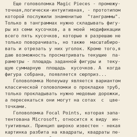
   Еще головоломка 
Magic Pieces 
- промежу-

точная,логически-интуитивная, - прототипом

которой послужили знаменитые  "танграммы".

Только в танграммах нужно складывать фигу-

ры из семи кусочков, а в моей  модификации

всего пять кусочков, которые я разрешаю не

только поворачивать, но также  масштабиро-

вать и отрезать у них уголок. Кроме того,я

даю возможность просматривать текущие  па-

раметры - площадь заданной фигуры и  теку-

щую суммарную  площадь  кусочков. А  когда

фигура собрана, появляется сюрприз...

   Головоломка 
Honeyway 
является вариантом

классической головоломки о прокладке труб,

только прокладывать нужно медовые дорожки,

а пересекаться они могут на сотах  с  цве-

точками.

   Головоломка 
Focal Points, 
которая запа-

тентована 
Microsoft, 
относится к виду  ин-

туитивных. Принцип широко известен - некая

картинка разбита на квадраты, квадраты пе-
