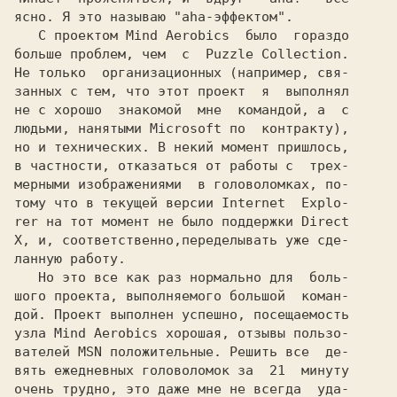
ясно. Я это называю "aha-эффектом".

   С проектом 
Mind Aerobics  
было  гораздо

больше проблем, чем  с  
Puzzle Collection.
Не только  организационных (например, свя-

занных с тем, что этот проект  я  выполнял

не с хорошо  знакомой  мне  командой, а  с

людьми, нанятыми 
Microsoft 
по  контракту),

но и технических. В некий момент пришлось,

в частности, отказаться от работы с  трех-

мерными изображениями  в головоломках, по-

тому что в текущей версии Internet  Explo-

rer на тот момент не было поддержки Direct

X, и, соответственно,переделывать уже сде-

ланную работу.

   Но это все как раз нормально для  боль-

шого проекта, выполняемого большой  коман-

дой. Проект выполнен успешно, посещаемость

узла 
Mind Aerobics 
хорошая, отзывы пользо-

вателей MSN положительные. Решить все  де-

вять ежедневных головоломок за  21  минуту

очень трудно, это даже мне не всегда  уда-
