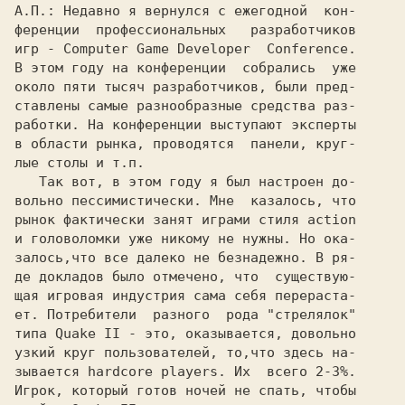
А.П.: 
Недавно я вернулся с ежегодной  кон-

ференции  профессиональных   разработчиков

игр - 
Computer Game Developer  Conference.
В этом году на конференции  собрались  уже

около пяти тысяч разработчиков, были пред-

ставлены самые разнообразные средства раз-

работки. На конференции выступают эксперты

в области рынка, проводятся  панели, круг-

лые столы и т.п.

   Так вот, в этом году я был настроен до-

вольно пессимистически. Мне  казалось, что

рынок фактически занят играми стиля action

и головоломки уже никому не нужны. Но ока-

залось,что все далеко не безнадежно. В ря-

де докладов было отмечено, что  существую-

щая игровая индустрия сама себя перераста-

ет. Потребители  разного  рода "стрелялок"

типа 
Quake II 
- это, оказывается, довольно

узкий круг пользователей, то,что здесь на-

зывается 
hardcore players. 
Их  всего 2-3%.

Игрок, который готов ночей не спать, чтобы
