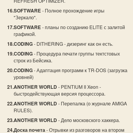
REFRESH OPTIMIZER.
SOFTWARE
- Полное прохождение игры
"Зеркало".
SOFTWARE
- планы по созданию ELITE с залитой
графикой.
CODING
- DITHERING - дизеринг как он есть.
CODING
- Процедура печати группы тектстовых
строк из Бейсика.
CODING
- Адаптация программ к TR-DOS (загрузка
уровней)
ANOTHER WORLD
- PENTIUM II Xeon -
быстродействующая версия процессора.
ANOTHER WORLD
- Перепалка (о журнале AMIGA
RULES).
ANOTHER WORLD
- Дело московского хаккера.
Доска почета
- Отрывки из разговоров на втором