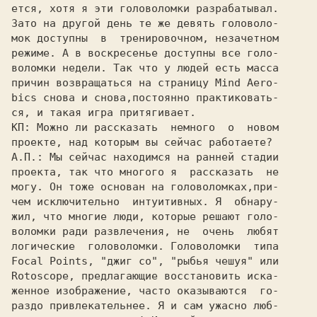
ется, хотя я эти головоломки разрабатывал.

Зато на другой день те же девять головоло-

мок доступны  в  тренировочном, незачетном

режиме. А в воскресенье доступны все голо-

воломки недели. Так что у людей есть масса

причин возвращаться на страницу 
Mind Aero-
bics 
снова и снова,постоянно практиковать-

КП: 
Можно ли рассказать  немного  о  новом

А.П.: 
Мы сейчас находимся на ранней стадии

проекта, так что многого я  рассказать  не

могу. Он тоже основан на головоломках,при-

чем исключительно  интуитивных. Я  обнару-

жил, что многие люди, которые решают голо-

воломки ради развлечения, не  очень  любят

Focal Points, "джиг со", "рыбья чешуя" 
Rotoscope, 
предлагающие восстановить иска-

женное изображение, часто оказываются  го-

раздо привлекательнее. Я и сам ужасно люб-
