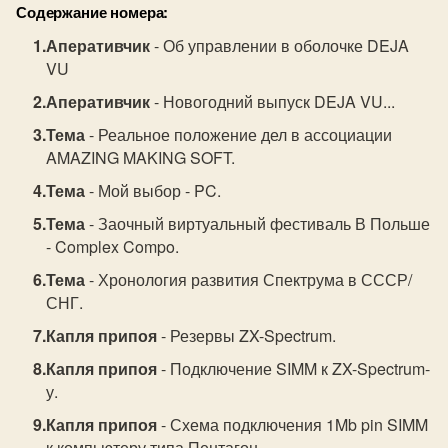
Содержание номера:
Аперативчик
- Об управлении в оболочке DEJA
VU
Аперативчик
- Новогодний выпуск DEJA VU...
Тема
- Реальное положение дел в ассоциации
AMAZING MAKING SOFT.
Тема
- Мой выбор - PC.
Тема
- Заочный виртуальный фестиваль В Польше
- Complex Compo.
Тема
- Хронология развития Спектрума в СССР/
СНГ.
Капля припоя
- Резервы ZX-Spectrum.
Капля припоя
- Подключение SIMM к ZX-Spectrum-
у.
Капля припоя
- Схема подключения 1Mb pin SIMM
к компьютеру типа Пентагон.