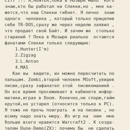
CITY !!! Я,HUNTER,пока в Мозыре мало  кого

знаю,кто бы работал на Спекки,но , мне ка-

жется,что наш Спекки гибнет. Я лично  знаю

одного  человека , который только прицепив

себе TR-DOS,сразу же через неделю заявил ,

что продает свой Байт. И зачем же  столько

стараний ? Пока в Мозыре реально  остаются

фанатами Спекки только следующие:

    1.Hunter(I'm)

    2.Zigzag

    3.L.Anton

    4.MAS

   Как вы  видите, их можно пересчитать по

пальцам. Zombi,второй человек MSoft,увидев

писюк,сразу зафанател этой  писюкоманией .

Он все время просиживает в кабинете инфор-

матики,играя в Doom. Конечно,не спорю,гейм

крутой,но устарел (относится только к PC).

Я тоже не прочь поиграть  и на писюке , но

всему надо знать меру. Из игр на  нем  мне

больше всего нравится Warcraft2 . К созда-

телям Dune-Demo(ZX): почему бы  не сделать
