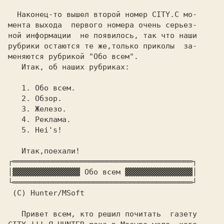
  Наконец-то вышел второй номер CITY.С мо-

мента выхода  первого номера очень серьез-

ной информации  не появилось, так что наши

рубрики остаются те же,только приколы  за-

меняются рубрикой "Обо всем".

   Итак, об наших рубриках:

   1. Обо всем.

   2. Обзор.

   3. Железо.

   4. Реклама.

   5. Hei's!

   Итак,поехали!

┌════════════════════════════════════════┐

│▓▓▓▓▓▓▓▓▓▓▓▓▓▓▓ Обо всем ▓▓▓▓▓▓▓▓▓▓▓▓▓▓▓│

└════════════════════════════════════════┘

 (C) Hunter/MSoft

   Привет всем, кто решил почитать  газету
