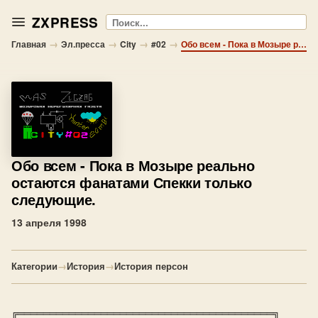
ZXPRESS
Поиск
→
→
→
→
Главная
Эл.пресса
City
#02
Обо всем - Пока в Мозыре реально остаются фанатами Спекки только следующие.
Обо всем
- Пока в Мозыре реально
остаются фанатами Спекки только
следующие.
13 апреля 1998
Категории
→
История
→
История персон
╔════════════════════════════════════════╗
