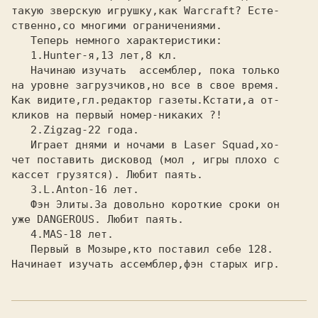
такую зверскую игрушку,как Warcraft? Есте-

ственно,со многими ограничениями.

   Теперь немного характеристики:

   1.Hunter-я,13 лет,8 кл.

   Начинаю изучать  ассемблер, пока только

на уровне загрузчиков,но все в свое время.

Как видите,гл.редактор газеты.Кстати,а от-

кликов на первый номер-никаких ?!

   2.Zigzag-22 года.

   Играет днями и ночами в Laser Squad,хо-

чет поставить дисковод (мол , игры плохо с

кассет грузятся). Любит паять.

   3.L.Anton-16 лет.

   Фэн Элиты.За довольно короткие сроки он

уже DANGEROUS. Любит паять.

   4.MAS-18 лет.

   Первый в Мозыре,кто поставил себе 128.

Начинает изучать ассемблер,фэн старых игр.