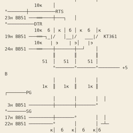
           10к    │       
°───────┼──────────RTS

23н ВВ51 ───══────┼───┐   │       
°──────────DTR

           10к  б │ к │ б │ к  б  │к

19н ВВ51 ───══─┐_|/   │__|/   ___|/  КТ361

           10к   | э    | э│   |э

24н ВВ51 ───══────┼───────┼──┘    │

                  ║       ║       ║

              51  │   51  │    51 │

                  °───────°───────°──────── +5 
В

                  │       │       │

              1к  ║   1к  ║    1к ║  
┌───────PG

                  │       │       │  │

 3н ВВ51 ─────────┼───────┼───────°  
°───────SG

17н ВВ51 ─────────┼───────°       │  │

22н ВВ51 ─────────°       │       │ ─┴─

                 к│  б   к│  б   к│б
