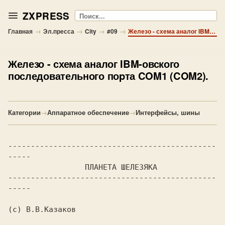
ZXPRESS
Поиск
→
→
→
→
Главная
Эл.пресса
City
#09
Железо - схема аналог IBM-овского последовательного поpта COM1 (COM2).
Железо
- схема аналог IBM-овского
последовательного поpта COM1 (COM2).
Категории
→
Аппаратное обеспечение
→
Интерфейсы, шины
----------------------------------------------
-----

                 ПЛАHЕТА ШЕЛЕЗЯКА

----------------------------------------------
-----

(c) В.В.Казаков
