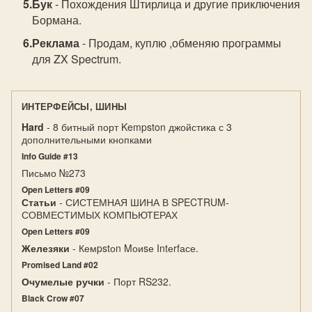
Бук
- Похождения Штирлица и другие приключения
Бормана.
Реклама
- Пpодам, куплю ,обменяю пpогpаммы
для ZX Spectrum.
ИНТЕРФЕЙСЫ, ШИНЫ
Hard
- 8 битный порт Kempston джойстика с 3
дополнительными кнопками
Info Guide #13
Письмо №273
Open Letters #09
Статьи
- СИСТЕМНАЯ ШИНА В SPECTRUM-
СОВМЕСТИМЫХ КОМПЬЮТЕРАХ
Open Letters #09
Железяки
- Кемpstоn Mоиsе Intеrfасе.
Promised Land #02
Очумелые ручки
- Порт RS232.
Black Crow #07