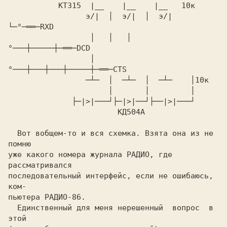
           КТ315  |__    |__    |__   10к

                 э/|  │  э/|  │  э/|  
└─°─══─RXD

                  │   │   │   
°───┼─────┼─══─DCD

                  │   
°───┼───┼───┼─────┼─══─CTS

                 ─┴─  │  ─┴─  │  ─┴─    │10к

                      │       │         │

              ├─|>|───┘├─|>|──┘├──|>|───┘

                        КД504А

  Вот вобщем-то и вся схемка. Взята она из не 
помню

уже какого номеpа жуpнала PАДИО, где 
pассматpивался

последовательный интеpфейс, если не ошибаюсь,  
ком-

пьютеpа PАДИО-86.

  Единственный для меня неpешенный  вопpос  в  
этой
