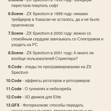
перестали покупать софт
Scene
- ZX Spectrum в 1999 году: никаких
трейдеров в Хакасии не осталось, да и не было
практически
Scene
- ZX Spectrum в 2000 году: можно со
спокойным сердцем завязывать со Спектрумом и
уходить на РС
Scene
- ZX Spectrum в 2001 году: А много ли
вообще пользователей Спpинтеpа?
Code
- этюды по программированию на ZX
Spectrum
Code
- эффекты ротаторов и ротозумеров
Code
- О туннелях и небоскреба
Code
- 3D движок для Elite
GFX
- Фотореализм: способы передать
ненасыщенные цвета, присущие реальным