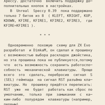
Xpeccy.
 Достаточно  включить поддержку до─
полнительных кнопок в настройках.

   В 
 Unreal  Speccy 0.39 
 пока поддержано

только
 7
 битов из
 8 
 (
 KLEFT, KRIGHT, KUP,
KDOWN, KFIRE, KFIRE1, KFIRE2, KFIRE3,
  где
KFIRE=KFIRE1
 ).
                 * * *
  Одновременно  похожую  схему для
 ZX Evo
разработал  и
 DimkaM,
 он сделал и прошивку
с возможностью выбора раскладок джойстика,
но эта прошивка пока не публикуется,потому
что  есть возможность сохранить работоспо─
собность  механической  клавиатуры.  Проще
всего  это  сделать, перебросив  сигнал 
 S
(SEL)
 геймпада  на сигнал
 RST
 разъёма кла─
виатуры. Но  прошивку придётся переписать:
RST 
 уже  не  будет  работать как сброс по
умолчанию,  только  при  замыкании  с  ка─
ким-либо  полурядом  клавиатуры (например,
первым).