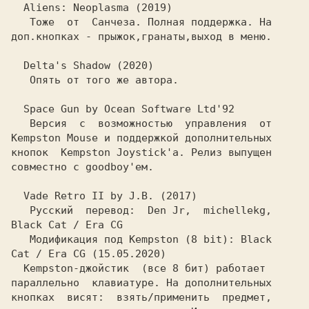
  Aliens: Neoplasma (2019)
   Тоже  от 
 Санчеза.
 Полная поддержка. На

доп.кнопках - прыжок,гранаты,выход в меню.

  Delta's Shadow (2020)
   Опять от того же автора.

  Space Gun by Ocean Software Ltd'92
   Версия  с  возможностью  управления  от

Kempston Mouse
 и поддержкой дополнительных
кнопок 
 Kempston Joystick'а.
 Релиз выпущен

совместно с
 goodboy'ем.
  Vade Retro II by J.B. (2017)
   Русский  перевод: 
 Den Jr,  michellekg,
Black Cat / Era CG
   Модификация под
 Kempston
 (8 bit):
 Black
Cat / Era CG
 (15.05.2020)
  Kempston-джойстик 
 (все 8 бит) работает

параллельно  клавиатуре. На дополнительных

кнопках  висят:  взять/применить  предмет,
