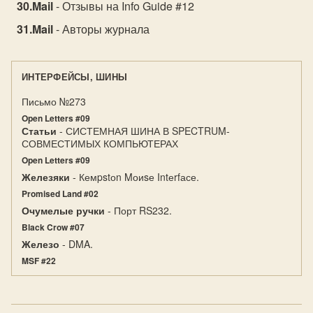
Mail
- Отзывы на Info Guide #12
Mail
- Авторы журнала
ИНТЕРФЕЙСЫ, ШИНЫ
Письмо №273
Open Letters #09
Статьи
- СИСТЕМНАЯ ШИНА В SPECTRUM-
СОВМЕСТИМЫХ КОМПЬЮТЕРАХ
Open Letters #09
Железяки
- Кемpstоn Mоиsе Intеrfасе.
Promised Land #02
Очумелые ручки
- Порт RS232.
Black Crow #07
Железо
- DMA.
MSF #22