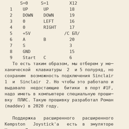
      S=0     S=1     
  1    UP      UP     
  2    DOWN    DOWN   
  3    0       LEFT   
  4    0       RIGHT  
  5    +5V            
  6    A       B      
  7    S              
  8    GND            
  9    Start   C      
   6
   То есть таким образом, мы отберем у ме─

ханической  клавиатуры 
 2 
 и
 5
 полуряд, но

сохраним  возможность подключения
 Sinclair
1 
 и 
 Sinclair  2.
 Но чтобы это работало и
выдавало  недостающие  битики  в порт
 #1F,
надо иметь в компьютере специальную проши─

вку  ПЛИС. Такую прошивку разработал
 Роман
(maddev)
 в
 2020
 году.
   Поддержка   расширенного   расширенного

Kempston   Joystick'а  
 есть  в  эмуляторе