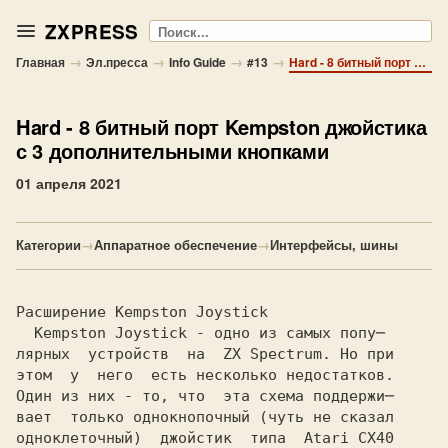
ZXPRESS
Поиск
→
→
→
→
Главная
Эл.пресса
Info Guide
#13
Hard - 8 битный порт Kempston джойстика с 3 дополнительными кнопками
Hard
- 8 битный порт Kempston джойстика
с 3 дополнительными кнопками
01 апреля 2021
Категории
→
Аппаратное обеспечение
→
Интерфейсы, шины
  Kempston Joystick
 - одно из самых попу─
лярных  устройств  на 
 ZX Spectrum.
 Но при
этом  у  него  есть несколько недостатков.
Один из них - то, что  эта схема поддержи─
вает  только однокнопочный (чуть не сказал
одноклеточный)  джойстик  типа 
 Atari CX40