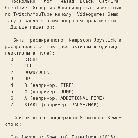
  Несколько   лет   назад 
 Black  Cat/Era
Creative  Group
 из Новосибирска (известный
по Twitch/YouTube-каналу 
 Videogames Sema─
tary
 ) занялся этим вопросом практически.
  Дальше пишет он:

   Биты  расширенного 
 Kempston Joystick'а
распределяются так (все активны в единице,

  7    START (например, PAUSE/MAP)
   Список игр с поддержкой 8-битного
 Кемп─
стона:
  Castlevania: Spectral Interlude (2015)