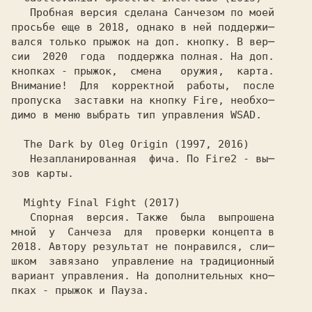
   Пробная версия сделана
 Санчезом
 по моей

просьбе еще в
 2018,
 однако в ней поддержи─

вался только прыжок на доп. кнопку. В вер─

сии 
 2020 
 года  поддержка полная. На доп.

кнопках - прыжок,  смена   оружия,  карта.

Внимание!  Для  корректной  работы,  после

пропуска  заставки на кнопку Fire, необхо─

димо в меню выбрать тип управления WSAD.

  The Dark by Oleg Origin (1997, 2016)
   Незапланированная  фича. По Fire2 - вы─

зов карты.

  Mighty Final Fight (2017)
   Спорная  версия. Также  была  выпрошена

мной  у 
 Санчеза 
 для  проверки концепта в

2018. Автору результат не понравился, сли─

шком  завязано  управление на традиционный

вариант управления. На дополнительных кно─

пках - прыжок и Пауза.
