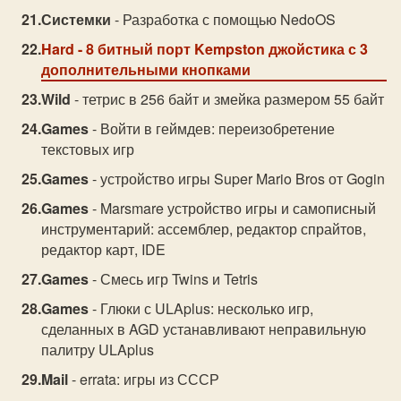
Системки
- Разработка с помощью NedoOS
Hard
- 8 битный порт Kempston джойстика с 3
дополнительными кнопками
Wild
- тетрис в 256 байт и змейка размером 55 байт
Games
- Войти в геймдев: переизобретение
текстовых игр
Games
- устройство игры Super Mario Bros от Gogin
Games
- Marsmare устройство игры и самописный
инструментарий: ассемблер, редактор спрайтов,
редактор карт, IDE
Games
- Смесь игр Twins и Tetris
Games
- Глюки с ULAplus: несколько игр,
сделанных в AGD устанавливают неправильную
палитру ULAplus
Mail
- errata: игры из СССР