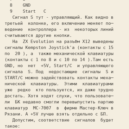
  9    Start   C
   Сигнал
 S
 тут - управляющий. Как видно в

третьей  колонке, его включение меняет по─

ведение  контроллера - из  некоторых линий

считываются другие кнопки.

   На 
 ZX Evolution
 на разъём
 X12
 выведены

сигналы
 Kempston Joystick'а
 (контакты с
 15
по 
 20
 ), а  также механической клавиатуры

(контакты с
 1
 по
 8
 и с
 10
 по
 14
 ).Там есть
GND,
 но  нет 
 +5V,
 Start/C 
 и управляющего
сигнала 
 S.
 Под  недостающие  сигналы 
 S
 и
START/C
 можно задействовать контакты меха─
нической  клавиатуры.  Этими  клавиатурами
уже  редко  кто пользуется, их даже трудно

достать. Хотя ходят слухи, что пользовате─

ли 
 БК
 недавно смогли перевыпустить партию

клавиатур 
 МС-7007 
 в  фирме
 Мастер-Ключ
 в

Рязани. А
 +5V
 лучше взять отдельно с БП.

   Допустим, соответствие  сигналов  будет
