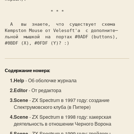
                 * * *
  А   вы  знаете,  что  существует  схема
Kempston Mouse
 от
 Velesoft'а
  с дополните─
льной  мышкой  на  портах
 #0ADF
 (buttons),
#0BDF
 (X),
 #0FDF
 (Y)? :)
Содержание номера:
Help
- Об оболочке журнала
Editor
- От редактора
Scene
- ZX Spectrum в 1997 году: создание
Спектрумовского клуба (в Питере)
Scene
- ZX Spectrum в 1998 году: хакерская
деятельность в отношении Черного Ворона
Scene
- ZX Spectrum в 1999 году: трейдеры