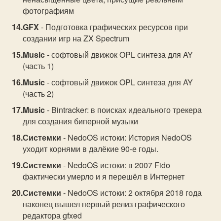
фотографиям
GFX
- Подготовка графических ресурсов при
создании игр на ZX Spectrum
Music
- софтовый движок OPL синтеза для AY
(часть 1)
Music
- софтовый движок OPL синтеза для AY
(часть 2)
Music
- Bintracker: в поисках идеального трекера
для создания биперной музыки
Системки
- NedoOS истоки: История NedoOS
уходит корнями в далёкие 90-е годы.
Системки
- NedoOS истоки: в 2007 Fido
фактически умерло и я перешёл в Интернет
Системки
- NedoOS истоки: 2 октября 2018 года
наконец вышел первый релиз графического
редактора gfxed