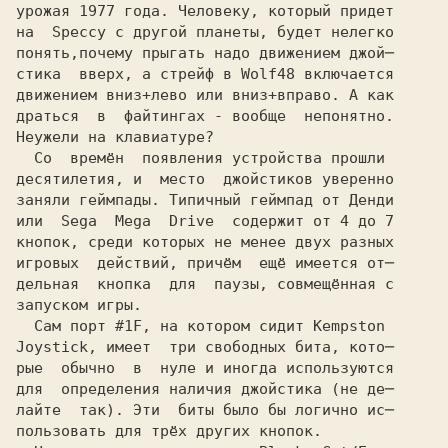
урожая
 1977
 года. Человеку, который придет
на 
 Speccy
 с другой планеты, будет нелегко
понять,почему прыгать надо движением джой─
стика  вверх, а стрейф в
 Wolf48
 включается
движением вниз+лево или вниз+вправо. А как
драться  в  файтингах - вообще  непонятно.
Неужели на клавиатуре?
  Со  времён  появления устройства прошли
десятилетия, и  место  джойстиков уверенно
заняли геймпады. Типичный геймпад от
 Денди
или 
 Sega  Mega  Drive 
 содержит от 4 до 7
кнопок, среди которых не менее двух разных
игровых  действий, причём  ещё имеется от─
дельная  кнопка  для  паузы, совмещённая с
запуском игры.
  Сам порт
 #1F,
 на котором сидит Kempston

Joystick,
 имеет  три свободных бита, кото─
рые  обычно  в  нуле и иногда используются
для  определения наличия джойстика (не де─
лайте  так). Эти  биты было бы логично ис─
пользовать для трёх других кнопок.