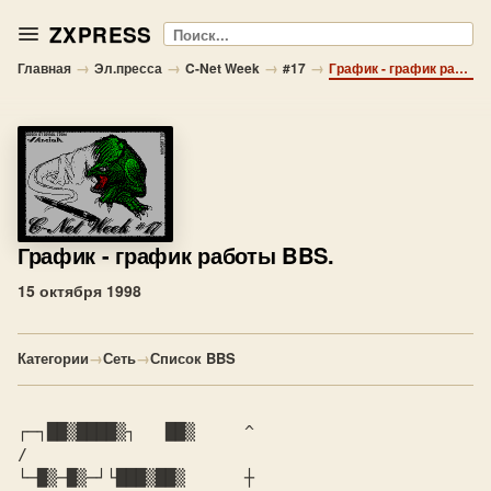
ZXPRESS
Поиск
→
→
→
→
Главная
Эл.пресса
C-Net Week
#17
График - график работы BBS.
График
- график работы BBS.
15 октября 1998
Категории
→
Сеть
→
Список BBS
┌─┐██▒████▒┐   ██▒    
 ^                        
└─█▒─█▒─┘└███▒██▒   
   ┼                     