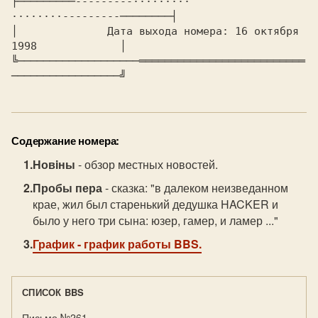
├─────────---------·········          
········---------────────┤

│             
 Дата выхода номера: 16 октября 
1998
             │

╚───────────────────══════════════════════════
─────────────────╝ 
Содержание номера:
Новiны
- обзор местных новостей.
Пробы пера
- сказка: "в далеком неизведанном
крае, жил был старенький дедушка HACKER и
было у него три сына: юзер, гамер, и ламер ..."
График
- график работы BBS.
СПИСОК BBS
Письмо №261