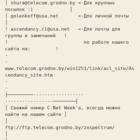
│ 
shura@telecom.grodno.by 
<-Для крупных 
посылок :)
             │

│ 
golenkoff@usa.net     
  <-Для личной почты    
│

! 
ascendancy.cl@usa.net 
  <-Для почты для 
группы и замечаний  
 !

!                       
    по работе нашего 
сайта на:  
       !

·                                                              
www.telecom.grodno.by/win1251/link/acl_site/As
·                                                              
·

├─────────---------·········          
········---------────────┤

│ 
Свежий номер C-Net Week'а, всегда можно 
найти на нашем сайте
 │

│           
ftp://ftp.telecom.grodno.by/zxspectrum/
│
