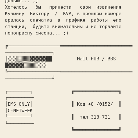
Хотелось   бы   принести   свои  извинения

Кузмину  Виктору  /  KVA, в прошлом номере

вралась  опечатка  в  графике  работы  его

станции,  будьте внимательны и не терзайте

понопрасну сисопа... ;)

╔───────────────────══════════════════════════
─────────────────╗

│░░░▒▒▒▒▒▓▓▓▓▓▓██   
      Mail HUB / BBS  
█▓▓▓▓▓▓▒▒▒▒▒░░░│

╚───────────────────══════════════════════════
┌────────┐              ╔════════════════╗         
┌─────────┐

│EMS ONLY│              ║ Код +8 /0152/  ║         
│C-NETWEEK│            

└────────┘              ║  тел 318-721   ║         
└─────────┘

                        ╚════════════════╝
