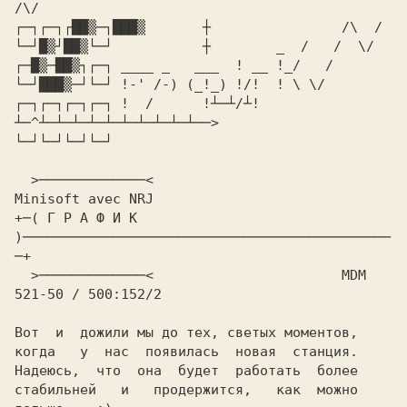
┌─┐┌─┐┌██▒─┐███▒    
└─┘█▒┘██▒└─┘        
┌─█▒─██▒┐┌─┐
└─┘███▒─┘└─┘
┌─┐┌─┐┌─┐┌─┐
 !  /      !┴─┴/┴!
└─┘└─┘└─┘└─┘

  >─────────────<                         
+─( 
Г Р А Ф И К 
)─────────────────────────────────────────────
─+

  >─────────────<                   
    MDM 
521-50 / 500:152/2

Вот  и  дожили мы до тех, светых моментов,

когда   у  нас  появилась  новая  станция.

Надеюсь,  что  она  будет  работать  более

стабильней   и   продержится,   как  можно
