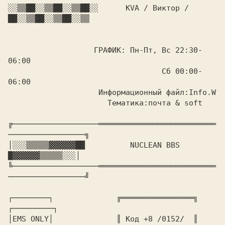
░░▒▒██░░▒▒██░░▒▒██░░  
    KVA / Виктор /    
██░░▒▒██░░▒▒██░░▒▒

                   ГРАФИК: Пн-Пт, Вс 22:30-
06:00

                                  Сб 00:00-
06:00

                    Информационный файл:Info.W

                      Тематика:почта & soft

╔───────────────────══════════════════════════
─────────────────╗

│░░░▒▒▒▒▒▓▓▓▓▓▓██     
     NUCLEAN BBS  
█▓▓▓▓▓▓▒▒▒▒▒░░░│

╚───────────────────══════════════════════════
┌────────┐              ╔════════════════╗         
┌─────────┐

│EMS ONLY│              ║ Код +8 /0152/  ║         