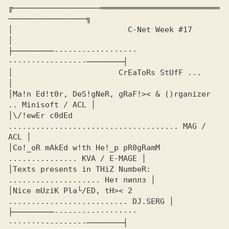
╔───────────────────══════════════════════════
─────────────────╗

│                 
        C-Net Week #17        
│

├─────────---------·········          
········---------────────┤

│               
        CrEaToRs StUfF ...      
│

│Ma!n Ed!t0r, DeS!gNeR, gRaF!>< & ()rganizer 
.. 
Minisoft / ACL
 │

│\/!ewEr c0dEd 
.....................................
 MAG / 
ACL
 │

│Co!_oR mAkEd w!th He!_p pR0gRamM 
............... 
KVA / E-MAGE
 │

│Texts presents in THiZ NumbeR: 
....................
 Нет пиплз
 │

│Nice mUziK Pla└/ED, tH>< 2 
..........................
 DJ.SERG
 │

├─────────---------·········          
········---------────────┤
