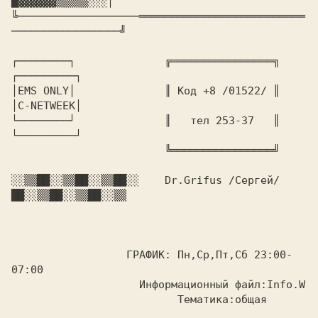
█▓▓▓▓▓▓▒▒▒▒▒░░░│

╚───────────────────══════════════════════════
┌────────┐              ╔════════════════╗         
┌─────────┐

│EMS ONLY│              ║ Код +8 /01522/ ║         
│C-NETWEEK│            

└────────┘              ║   тел 253-37   ║         
└─────────┘

                        ╚════════════════╝

░░▒▒██░░▒▒██░░▒▒██░░  
  Dr.Grifus /Сергей/
██░░▒▒██░░▒▒██░░▒▒

                  ГРАФИК: Пн,Ср,Пт,Сб 23:00-
07:00

                    Информационный файл:Info.W

                          Тематика:общая
