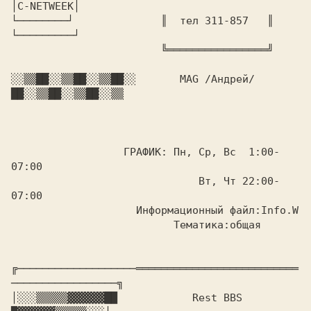
│C-NETWEEK│            

└────────┘              ║  тел 311-857   ║         
└─────────┘

                        ╚════════════════╝

░░▒▒██░░▒▒██░░▒▒██░░  
     MAG /Андрей/ 
██░░▒▒██░░▒▒██░░▒▒

                  ГРАФИК: Пн, Ср, Вс  1:00-
07:00

                              Вт, Чт 22:00-
07:00

                    Информационный файл:Info.W

                          Тематика:общая

╔───────────────────══════════════════════════
─────────────────╗

│░░░▒▒▒▒▒▓▓▓▓▓▓██       
     Rest BBS 