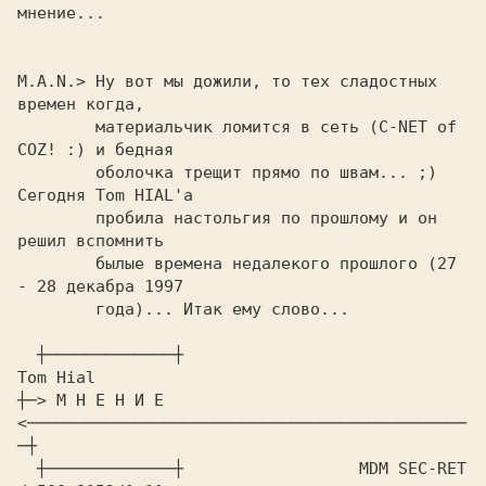
M.A.N.> 
Ну вот мы дожили, то тех сладостных 
времен когда,

        материальчик ломится в сеть (C-NET of 
COZ! :) и бедная

        оболочка трещит прямо по швам... ;) 
Сегодня Tom HIAL'a

        пробила настольгия по прошлому и он 
решил вспомнить

        былые времена недалекого прошлого (27 
- 28 декабра 1997

        года)... Итак ему слово...

  ┼─────────────┼            
Tom Hial
┼─> 
М Н Е Н И Е 
<─────────────────────────────────────────────
─┼

  ┼─────────────┼            
      MDM SEC-RET 