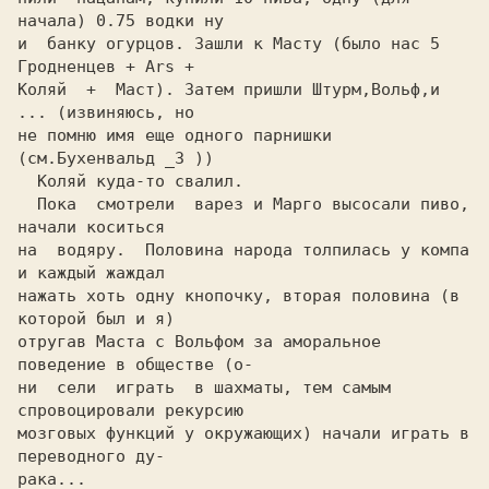
начала) 0.75 водки ну

и  банку огурцов. Зашли к Масту (было нас 5 
Гродненцев + Ars +

Коляй  +  Маст). Затем пришли Штурм,Вольф,и 
... (извиняюсь, но

не помню имя еще одного парнишки 
(см.Бухенвальд _3 ))

  Коляй куда-то свалил.

  Пока  смотрели  варез и Марго высосали пиво, 
начали коситься

на  водяру.  Половина народа толпилась у компа 
и каждый жаждал

нажать хоть одну кнопочку, вторая половина (в 
которой был и я)

отругав Маста с Вольфом за аморальное 
поведение в обществе (о-

ни  сели  играть  в шахматы, тем самым 
спровоцировали рекурсию

мозговых функций у окружающих) начали играть в 
переводного ду-

рака...
