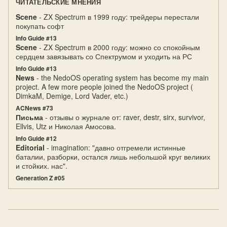
ЧИТАТЕЛЬСКИЕ МНЕНИЯ
Scene
- ZX Spectrum в 1999 году: трейдеры перестали
покупать софт
Info Guide #13
Scene
- ZX Spectrum в 2000 году: можно со спокойным
сердцем завязывать со Спектрумом и уходить на РС
Info Guide #13
News
- the NedoOS operating system has become my main
project. A few more people joined the NedoOS project (
DimkaM, Demige, Lord Vader, etc.)
ACNews #73
Письма
- отзывы о журнале от: raver, destr, sirx, survivor,
Ellvis, Utz и Николая Амосова.
Info Guide #12
Editorial
- imagination: "давно отгремели истинные
баталии, разборки, остался лишь небольшой круг великих
и стойких. нас".
Generation Z #05