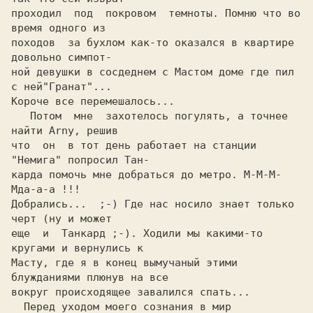
проходил  под  покровом  темноты. Помню что во 
время одного из

походов  за бухлом как-то оказался в квартире 
довольно симпот-

ной девушки в сосдеднем с Мастом доме где пил 
с ней"Гранат"...

Короче все перемешалось...

   Потом  мне  захотелось погулять, а точнее 
найти Arny, решив

что  он  в тот день работает на станции 
"Немига" попросил Тан-

карда помочь мне добраться до метро. М-М-М-
Мда-а-а !!!

Добрались...  ;-) Где нас носило знает только 
черт (ну и может

еще  и  Танкард ;-). Ходили мы какими-то 
кругами и вернулись к

Масту, где я в конец вымучаный этими 
блужданиями плюнув на все

вокруг происходящее завалился спать...

  Перед уходом моего сознания в мир 