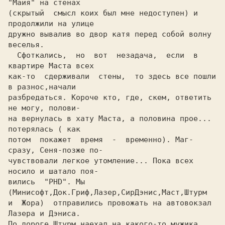
"Майя" на стенах

(скрытый  смысл коих был мне недоступен) и 
продолжили на улице

дружно вывалив во двор катя перед собой волну 
веселья.

  Сфоткались,  но  вот  незадача,  если  в 
квартире Маста всех

как-то  сдерживали  стены,  то здесь все пошли 
в разнос,начали

разбредаться. Короче кто, где, скем, ответить 
не могу, полови-

на вернулась в хату Маста, а половина прое... 
потерялась ( как

потом  покажет  время  -  временно). Маг-
сразу, Сеня-позже по-

чувствовали легкое утомление... Пока всех 
носило и шатало поя-

вились  "PHD". Мы 
(Минисофт,Док.Гриф,Лазер,СирДэнис,Маст,Штурм

и  Жора)  отправились провожать на автовокзал 
Лазера и Дэниса.

По дороге Штурм наехал на какого-то мужика, 