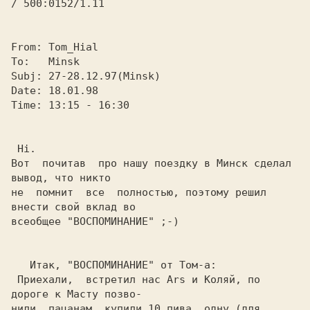
From: 
Tom_Hial
To:   
Minsk
Subj: 
27-28.12.97(Minsk)
Date: 
18.01.98
Time: 
13:15 - 16:30
 Hi.

Вот  почитав  про нашу поездку в Минск сделал 
вывод, что никто

не  помнит  все  полностью, поэтому решил 
внести свой вклад во

 Приехали,  встретил нас Ars и Коляй, по 
дороге к Масту позво-

нили  пацанам, купили 10 пива, одну (для 