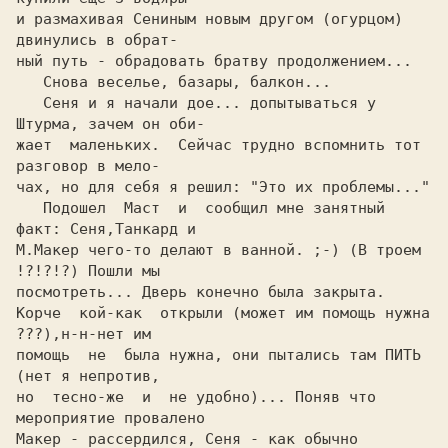
и размахивая Сениным новым другом (огурцом) 
двинулись в обрат-

ный путь - обрадовать братву продолжением...

   Снова веселье, базары, балкон...

   Сеня и я начали дое... допытываться у 
Штурма, зачем он оби-

жает  маленьких.  Сейчас трудно вспомнить тот 
разговор в мело-

чах, но для себя я решил: "Это их проблемы..."

   Подошел  Маст  и  сообщил мне занятный 
факт: Сеня,Танкард и

М.Макер чего-то делают в ванной. ;-) (В троем 
!?!?!?) Пошли мы

посмотреть... Дверь конечно была закрыта.

Корче  кой-как  открыли (может им помощь нужна 
???),н-н-нет им

помощь  не  была нужна, они пытались там ПИТЬ 
(нет я непротив,

но  тесно-же  и  не удобно)... Поняв что 
мероприятие провалено

Макер - рассердился, Сеня - как обычно 