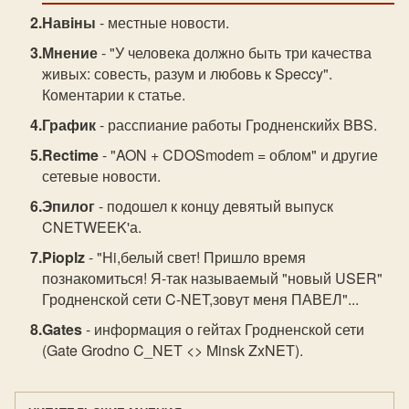
Навiны
- местные новости.
Мнение
- "У человека должно быть три качества
живых: совесть, разум и любовь к Speccy".
Коментарии к статье.
График
- расспиание работы Гродненскийх BBS.
Rectime
- "AON + CDOSmodem = облом" и другие
сетевые новости.
Эпилог
- подошел к концу девятый выпуск
CNETWEEK'а.
Pioplz
- "Hi,белый свет! Пришло время
познакомиться! Я-так называемый "новый USER"
Гродненской сети C-NET,зовут меня ПАВЕЛ"...
Gates
- информация о гейтах Гродненской сети
(Gate Grodno C_NET <> Minsk ZxNET).