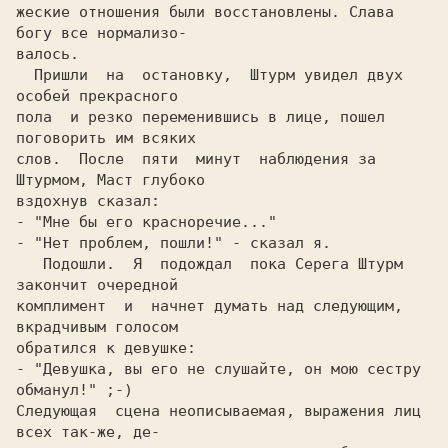
жеские отношения были восстановлены. Слава 
богу все нормализо-

валось.

  Пришли  на  остановку,  Штурм увидел двух 
особей прекрасного

пола  и резко переменившись в лице, пошел 
поговорить им всяких

слов.  После  пяти  минут  наблюдения за 
Штурмом, Маст глубоко

вздохнув сказал:

- "Мне бы его красноречие..."

- "Нет проблем, пошли!" - сказал я.

   Подошли.  Я  подождал  пока Серега Штурм 
закончит очередной

комплимент  и  начнет думать над следующим, 
вкрадчивым голосом

обратился к девушке:

- "Девушка, вы его не слушайте, он мою сестру 
обманул!" ;-)

Следующая  сцена неописываемая, выражения лиц 
всех так-же, де-
