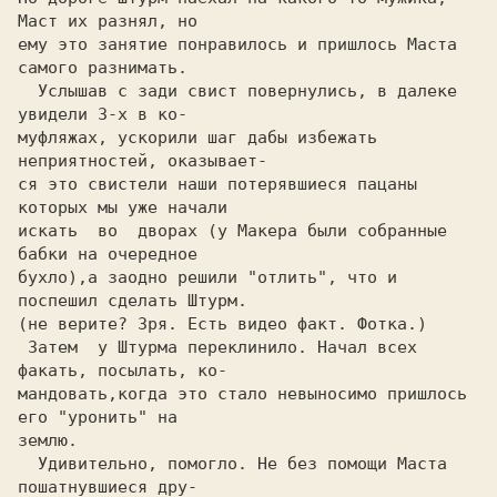
Маст их разнял, но

ему это занятие понравилось и пришлось Маста 
самого разнимать.

  Услышав с зади свист повернулись, в далеке 
увидели 3-х в ко-

муфляжах, ускорили шаг дабы избежать 
неприятностей, оказывает-

ся это свистели наши потерявшиеся пацаны 
которых мы уже начали

искать  во  дворах (у Макера были собранные 
бабки на очередное

бухло),а заодно решили "отлить", что и 
поспешил сделать Штурм.

(не верите? Зря. Есть видео факт. Фотка.)

 Затем  у Штурма переклинило. Начал всех 
факать, посылать, ко-

мандовать,когда это стало невыносимо пришлось 
его "уронить" на

землю.

  Удивительно, помогло. Не без помощи Маста 
пошатнувшиеся дру-
