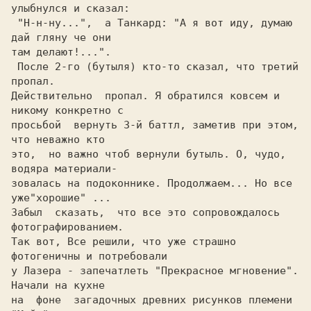
улыбнулся и сказал:

 "Н-н-ну...",  а Танкард: "А я вот иду, думаю 
дай гляну че они

там делают!...".

 После 2-го (бутыля) кто-то сказал, что третий 
пропал.

Действительно  пропал. Я обратился ковсем и 
никому конкретно с

просьбой  вернуть 3-й баттл, заметив при этом, 
что неважно кто

это,  но важно чтоб вернули бутыль. О, чудо, 
водяра материали-

зовалась на подоконнике. Продолжаем... Но все 
уже"хорошие" ...

Забыл  сказать,  что все это сопровождалось 
фотографированием.

Так вот, Все решили, что уже страшно 
фотогеничны и потребовали

у Лазера - запечатлеть "Прекрасное мгновение". 
Начали на кухне

на  фоне  загадочных древних рисунков племени 