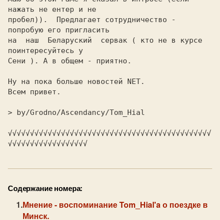
нажать не ентер и не

пробел)).  Предлагает сотрудничество - 
попробую его пригласить

на  наш  Беларуский  сервак ( кто не в курсе 
поинтересуйтесь у

Сени ). А в общем - приятно.

Ну на пока больше новостей NET.

Всем привет.

> by/Grodno/Ascendancy/Tom_Hial

√√√√√√√√√√√√√√√√√√√√√√√√√√√√√√√√√√√√√√√√√√√√√√
Содержание номера:
Мнение
- воспоминание Tom_Hial'a о поездке в
Минск.