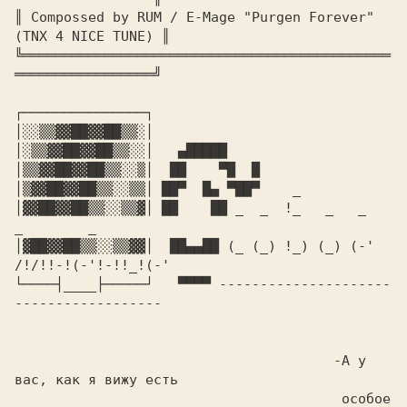
║ Compossed by RUM / E-Mage "Purgen Forever" 
(TNX 4 NICE TUNE) ║

╚═════════════════════════════════════════════
┌───────────────┐

│░░▒▒▓▓██▓▓██▒▒░│

│░▒▒▓▓██▓▓██▒▒░░│ 
  ▄█████ 
│▒▒▓▓██▓▓██▒▒░░▒│ 
 ██    ▀█  █ 
│▒▓▓██▓▓██▒▒░░▒▒│ 
██▀  █▄ ▀██▀    _
│▓▓██▓▓██▒▒░░▒▒▓│ 
██    ██ _  _  !_   _   _          
_        _
│▓██▓▓██▒▒░░▒▒▓▓│ 
 ██▄▄██ (_ (_) !_) (_) (-' 
/!/!!-!(-'!-!!_!(-' 
└────┤____├─────┘ 
  ▀▀▀▀ ---------------------
------------------ 
                                       -А у 
вас, как я вижу есть

                                        особое 