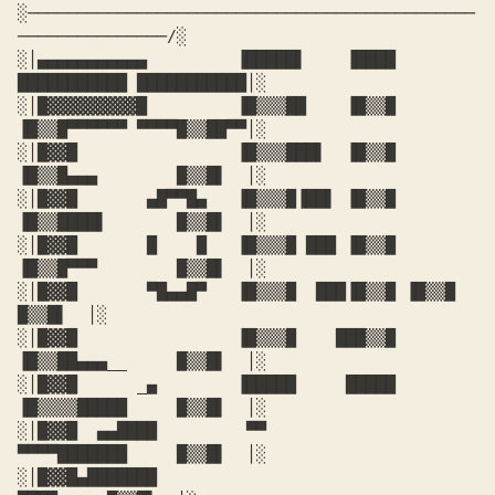
░─────────────────────────────────────────────
───────────────/░

░│
▄▄▄▄▄▄▄▄▄▄▄         ▐█████▌    ▐████ 
███████████ ███████████
│░

░│
█▓▓▓▓▓▓▓▓▓█         ▐█▒▒▒██    ▐█▒▒█ 
▐█▒▒█▀▀▀▀▀▀ ▀▀▀▀█▒▒██▀▀
│░

░│
█▓▓█                ▐█▒▒▒███▌  ▐█▒▒█ 
▐█▒▒█▄▄▄        █▒▒█▌  
│░

░│
█▓▓█       ▄█▀▀█▄   ▐█▒▒▒█▐██▌ ▐█▒▒█ 
▐█▒▒████▌       █▒▒█▌  
│░

░│
█▓▓█       █    █   ▐█▒▒▒█ ███ ▐█▒▒█ 
▐█▒▒█▀▀▀        █▒▒█▌  
│░

░│
█▓▓█       ▀█▄▄█▀   ▐█▒▒▒█  ███▐█▒▒█ ▐█▒▒█           
█▒▒█▌  
│░

░│
█▓▓█                ▐█▒▒▒█    ███▒▒█ 
▐█▒▒██▄▄▄__     █▒▒█▌  
│░

░│
█▓▓█      _▄        ▐█████     █████ 
▐█▒▒▒▒█████     █▒▒█▌  
│░

░│
█▓▓█  ▄▄████         ▀▀              
▀▀▀▀███████     █▒▒█▌  
│░

░│
█▓▓█▄███████                                