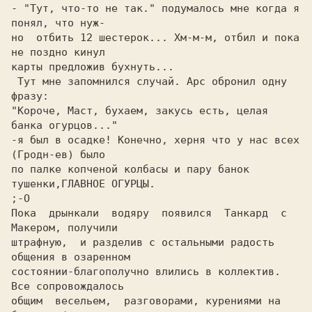
- "Тут, что-то не так." подумалось мне когда я 
понял, что нуж-

но  отбить 12 шестерок... Хм-м-м, отбил и пока 
не поздно кинул

карты предложив бухнуть...

 Тут мне запомнился случай. Арс обронил одну 
фразу:

"Короче, Маст, бухаем, закусь есть, целая 
банка огурцов..."

-я был в осадке! Конечно, херня что у нас всех 
(Гродн-ев) было

по палке копченой колбасы и пару банок 
тушенки,ГЛАВНОЕ ОГУРЦЫ.

;-О

Пока  дрынкали  водяру  появился  Танкард  с 
Макером, получили

штрафную,  и разделив с остальными радость 
общения в озаренном

состоянии-благополучно влились в коллектив. 
Все сопровождалось

общим  весельем,  разговорами, курениями на 