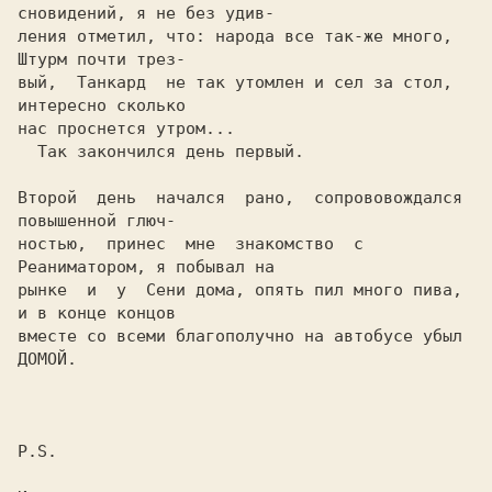
сновидений, я не без удив-

ления отметил, что: народа все так-же много, 
Штурм почти трез-

вый,  Танкард  не так утомлен и сел за стол, 
интересно сколько

нас проснется утром...

  Так закончился день первый.

Второй  день  начался  рано,  сопрововождался 
повышенной глюч-

ностью,  принес  мне  знакомство  с 
Реаниматором, я побывал на

рынке  и  у  Сени дома, опять пил много пива, 
и в конце концов

вместе со всеми благополучно на автобусе убыл 
ДОМОЙ.

P.S.
