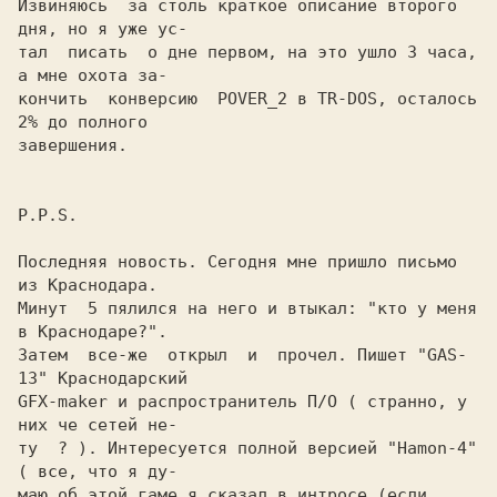
Извиняюсь  за столь краткое описание второго 
дня, но я уже ус-

тал  писать  о дне первом, на это ушло 3 часа, 
а мне охота за-

кончить  конверсию  POVER_2 в TR-DOS, осталось 
2% до полного

завершения.

P.P.S.

Последняя новость. Сегодня мне пришло письмо 
из Краснодара.

Минут  5 пялился на него и втыкал: "кто у меня 
в Краснодаре?".

Затем  все-же  открыл  и  прочел. Пишет "GAS-
13" Краснодарский

GFX-maker и распространитель П/О ( странно, у 
них че сетей не-

ту  ? ). Интересуется полной версией "Hamon-4"
( все, что я ду-

маю об этой гаме я сказал в интросе (если 