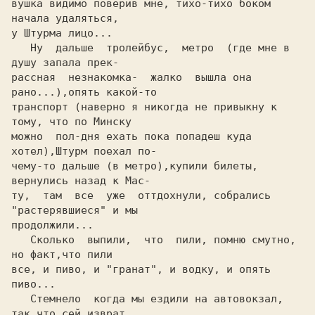
вушка видимо поверив мне, тихо-тихо боком 
начала удаляться,

у Штурма лицо...

   Ну  дальше  тролейбус,  метро  (где мне в 
душу запала прек-

рассная  незнакомка-  жалко  вышла она 
рано...),опять какой-то

транспорт (наверно я никогда не привыкну к 
тому, что по Минску

можно  пол-дня ехать пока попадеш куда 
хотел),Штурм поехал по-

чему-то дальше (в метро),купили билеты, 
вернулись назад к Мас-

ту,  там  все  уже  оттдохнули, собрались 
"растерявшиеся" и мы

продолжили...

   Сколько  выпили,  что  пили, помню смутно, 
но факт,что пили

все, и пиво, и "гранат", и водку, и опять 
пиво...

   Стемнело  когда мы ездили на автовокзал, 
так что сей изврат
