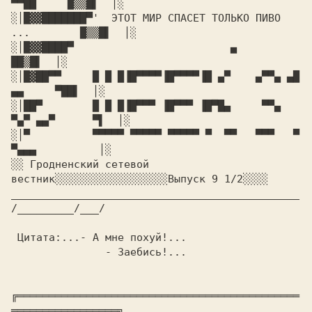
▀▀██     █▒▒█▌  
│░

░│
█▓▓███████▀'  
ЭТОТ МИР СПАСЕТ ТОЛЬКО ПИВО 
...
        █▒▒█▌ 
 │░

░│
█▓▓████▀                 
        ▄   
██▒█▌ 
 │░

░│
█▓██▀▀   
  █ █ █▐█▀▀▀▀▐█▀▀▀▀▐█ ▄▀    ▄▀▀▄ ▄█   
▄▄  
   ▀██▌ 
 │░

░│
██▀      
  █ █ █▐█▀▀▀ ▐█▀▀▀ ▐█▀█▄     ▀▀▄  
▀▄▀ ▄▄▀ 
     ▀▌ 
 │░

░│
▀        
  ▀▀▀▀▀ ▀▀▀▀▀ ▀▀▀▀▀ ▀  ▀▀   ▀▀▀   ▀  
▀▄▄▄ 
 │░

░░
 Гродненский сетевой 
вестник
░░░░░░░░░░░░░░░░░░
Выпуск 9 1/2
░░░░

______________________________________________
/_________/___/

 Цитата:
...- А мне похуй!...

╔═════════════════════════════════════════════
═════════════════╗
