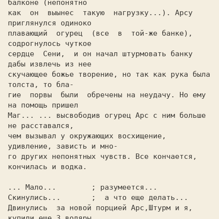
балконе (непонятно

как  он  выынес  такую  нагрузку...). Арсу 
приглянулся одиноко

плавающий  огурец  (все  в  той-же банке), 
содрогнулось чуткое

сердце  Сени,  и он начал штурмовать банку 
дабы извлечь из нее

скучающее божье творение, но так как рука была 
толста, то бла-

гие  порвы  были  обречены на неудачу. Но ему 
на помощь пришел

Маг... ... высвободив огурец Арс с ним больше 
не расставался,

чем вызывал у окружающих восхищение, 
удивление, зависть и мно-

го других непонятных чувств. Все кончается, 
кончилась и водка.

... Мало...        ; разумеется...

Скинулись...       ;  а что еще делать...

Двинулись  за новой порцией Арс,Штурм и я, 
купили еще 3 водяры
