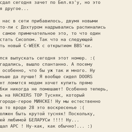
сдал сегодня зачет по Бел.яз'у, но это

я другое...

то-ли с Дохтуром надрывались распинались

 самое примечательное это, то что один

стать Сисопом. Так что на следующей

ть новый C-WEEK с открытием BBS'ки.

гадались, вышло спантанно. А посему

 особенно, что бы уж так и много. Ну

ньше да лучше! Я вообще сидел DOORS

нт ломится модем хочет купить прямо

бки никогда не помешают! Особенно теперь,

ь на HACKERS TOP Тусняк, который

городе-герое МИНСКЕ! Ну мы естественно

а то вроде 28 это воскресенье :(

олжен быть крутой тусняк! Поскольку,

ей любимой БЕЛАРУСи !!!! Ну...

щал АРС ! Ну-как, как обычно!... :)
