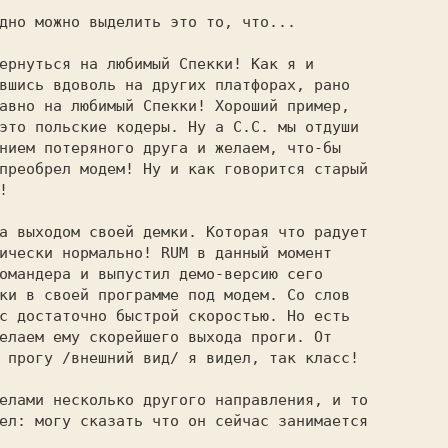
ернуться на любимый Спекки! Как я и

вшись вдоволь на других платфорах, рано

авно на любимый Спекки! Хороший пример,

это польские кодеры. Ну а С.С. мы отдуши

нием потеряного друга и желаем, что-бы

преобрел модем! Ну и как говорится старый



а выходом своей демки. Которая что радует

ически нормально! RUM в данный момент

омандера и выпустил демо-версию сего

ки в своей программе под модем. Со слов

с достаточно быстрой скоростью. Но есть

елаем ему скорейшего выхода проги. От

 прогу /внешний вид/ я видел, так класс!

елами несколько другого направления, и то

ел: могу сказать что он сейчас занимается
