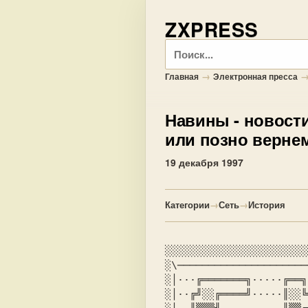
ZXPRESS
Поиск
→
Главная
Электронная пресса
Навины
- новости
или позно верне
19 декабря 1997
Категории
→
Сеть
→
История
░░░░░░░░░░░░░░░░░░░░░░░
░\─────────────────────
░│···╔═══════╗·····╔══╗
░│··╔╝░░╔════╝·····║░░╚