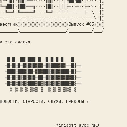
╗╚╝▒▒║·║▒▒╠══·····║▒║··│·│┌▄▄┌▄█·│··/··│░

╚═╗██║·║██╚══╗····║█║··│││├─·├─··├─<···│░

··╚══╝·╚═════╝····╚═╝··└┴┘└──└───│──\──│░

·····································\·│░

вестник░░░░░░░░░░░░░░░░░░░░Выпуск #05░░░░

_______\__________________/_________/___/

   █ █  ██ ███ █  █ █ █ █   █   

  ═█═█▒█═█▒█▒█▒█▒═█▒███▒█▒══█▒══

  ═███▒███▒██═▒█▒██▒█▒█▒███═█▒══

  ═█▒█▒█▒█▒█▒█═██═█▒█▒█▒█▒█▒█▒══

  ═█▒█▒█▒█▒███▒█▒▒█▒█▒█▒███▒█▒══

    ▒ ▒ ▒ ▒ ▒▒▒ ▒  ▒ ▒ ▒ ▒▒▒ ▒  

НОВОСТИ, СТАРОСТИ, СЛУХИ, ПРИКОЛЫ /
