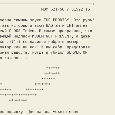
────────────────────────────────────────+

.ать историю и всем BAG'ам и INT'ам на

мый C-DOS Modem. И самое прекрасное, что

вещей надписи MODEM NOT PRESENT, а даже

ью :))))) согласился набрать номер

октор как ни как! И вы себе  представте

емая радость, когда я убидел SERVER ON

л каталог...

*****
