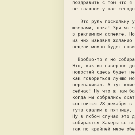
поздравить с тем что я 
не главное у нас сегодн
   Это руль поскольку у нас в сети прибавилось, двумя новыми

юзерами, пока! Зря мы ч
в рекламном аспекте. Но
из них изъявил желание 
недели можно будет лови
  Вообще-то я не собирался выпускать сегодня этот номер. :(

Это, как вы наверное до
новостей сдесь будет не
как говориться лучше ме
перепахивал. А тут клие
сейчас! Ну что ж нам ба
когда мы собрались ехат
состоится 28 декабря в 
тута свалим в пятницу, 
Ну в любом случае это д
собираются Хакеры со вс
так по-крайней мере обе