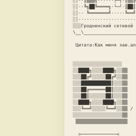
░│··║▒▒▒╣······┌─┐·║▒▒╔
░│··╚╗██╚════╗·└─┘·║██║
░│·· ╚═══════╝·····╚══╝
░│·····················
░░░Гродненский сетевой 
\__\___________________
 Цитата:Как меня зае.ала эта сессия

░░░░░░░░░░░░░░░░░░     
░░████╗░░░░████╗░░▒▒   
░░░██╔╝░░░░░██╔╝░░▒▒   
░░░███████████║░░░▒▒   
░░░██╔══════██║░░░▒▒   
░░░██║░░░░░░██║░░░▒▒   
░░████╗░░░░████╗░░▒▒

░░░╚══╝░░░░░╚══╝░░▒▒ / 
░░░░░░░░░░░░░░░░░░▒▒

 ▒▒▒▒▒▒▒▒▒▒▒▒▒▒▒▒▒▒▒

  >─────────────<                            Minisoft avec NRJ  
