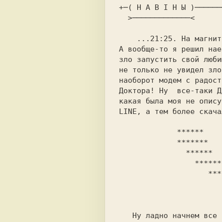
+─( Н А В I Н Ы )──────
  >─────────────<                        MDM 521-50 / 01522.16

    ...21:25. На магнитофоне слышны звуки THE PRODIGY. Это руль!

А вообще-то я решил нае
зло запустить свой люби
не только не увидел зло
наоборот модем с радост
Доктора! Ну  все-таки Д
какая была моя не опису
LINE, а тем более скача
             ******                        ******

             *******                      *******

               ******                    ******

                 *******              *******

                    ********      ********

                       ****************

                           ***
   Ну ладно начнем все по порядку! Для начала можете меня
