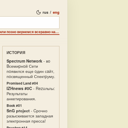
rus
/
eng
Навины - новости, старости, слухи, приколы: "рано или позно вернемся всеравно на любимый Спекки!"
ИСТОРИЯ
Spectrum Network
- вo
Bсемиpнoй Сети
пoявился еще oдин сaйт,
пoсвященный Спектpуму.
Promised Land #04
IZHnews #0C
- Rezuльты:
Результаты
анкетирования.
Book #01
SnG рrоjесt
- Cрочно
разыскивается западная
электронная пресса!
Psychoz #14