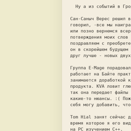
  Ну а из событий в Гродно можно выделить это то, что...

Сан-Саныч Верес решил в
говорил, -все мы наигра
или позно вернемся всер
потверждения моих слов 
поздравляем с преобрете
он в скорейшем будущем 
друг лучше - новых двух!
Группа E-Mage порадовал
работает на Байте практ
занимается доработкой к
продукта. KVA ловит глю
так она передает файлы 
какие-то нюансы. :( Пож
себя могу добавить, что
Tom Hial занят сейчас д
время которое я его вид
на PC изучением C++.
