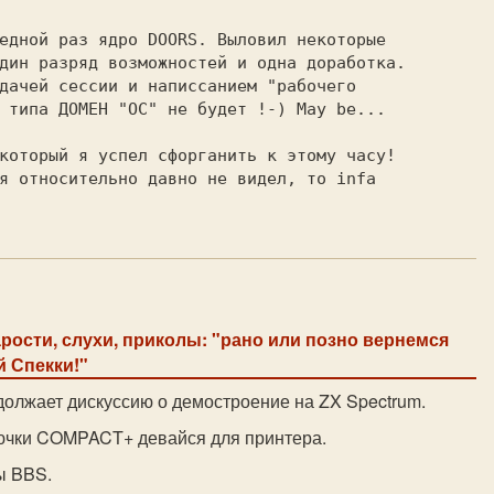
едной раз ядро DOORS. Выловил некоторые

дин разряд возможностей и одна доработка.

дачей сессии и написсанием "рабочего

 типа ДОМЕН "ОС" не будет !-) May be...

который я успел сфорганить к этому часу!

я относительно давно не видел, то infa

арости, слухи, приколы: "рано или позно вернемся
 Спекки!"
одолжает дискуссию о демостроение на ZX Spectrum.
ючки COMPACT+ девайся для принтера.
ы BBS.