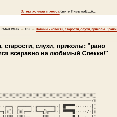
Электронная пресса
Книги
Письма
Ещё...
→
→
→
C-Net Week
#05
, старости, слухи, приколы: "рано
мся всеравно на любимый Спекки!"
░░░░░░░░░░░░░░░░░░░░░░░░░░░░░░░░░░░░░░░░░

───────────────────────────────────────/░

··╔══╗·╔═════╗·╔═══════╗·│·█▀▀▀▀·······│░

═╗║░░║·║░░╔══╝·╚══╗░╔══╝·│·▀▀▀▀█·····/·│░
