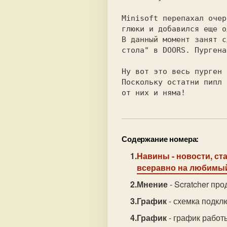
Minisoft перепахал очер
глюки и добавился еще о
В данный момент занят с
стола" в DOORS. Пургена
Ну вот это весь пурген 
Поскольку остатни пипл 
от них и няма!
Содержание номера:
Навины
- новости, ст
всеравно на любимый
Мнение
- Scratcher пр
График
- схемка подкл
График
- график работ