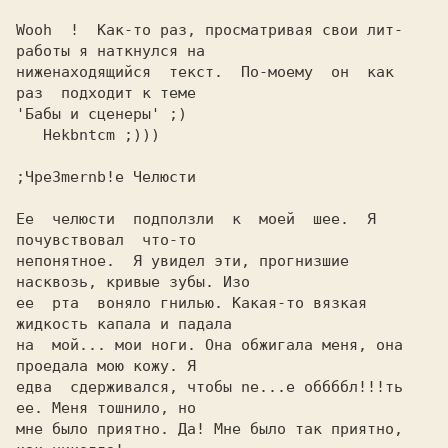
Wooh  !  Как-то раз, просматривая свои лит-
работы я наткнулся на

ниженаходящийся  текст.  По-моему  он  как  
раз  подходит к теме

'Бабы и сценеры' ;) 

   Hekbntcm ;)))

Ее  челюсти  подползли  к  моей  шее.  Я  
почувствовал  что-то  

непонятное.  Я увидел эти, прогнизшие 
насквозь, кривые зубы. Изо

ее  рта  воняло гнилью. Какая-то вязкая 
жидкость капала и падала

на  мой... мои ноги. Она обжигала меня, она 
проедала мою кожу. Я

едва  сдерживался, чтобы ne...е оббббл!!!ть 
ее. Меня тошнило, но

мне было приятно. Да! Мне было так приятно, 