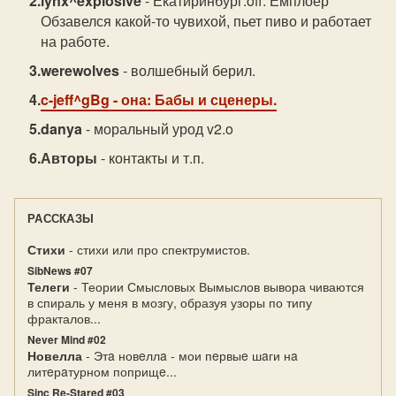
lynx^explosive
- Екатиринбург.off: Емплоер
Обзавелся какой-то чувихой, пьет пиво и работает
на работе.
werewolves
- волшебный берил.
c-jeff^gBg
- она: Бабы и сценеры.
danya
- моральный урод v2.o
Авторы
- контакты и т.п.
РАССКАЗЫ
Стихи
- стихи или про спектрумистов.
SibNews #07
Телеги
- Теории Смысловых Вымыслов вывора чиваются
в спираль у меня в мозгу, образуя узоры по типу
фракталов...
Never Mind #02
Новелла
- Этa новeллa - мои пeрвыe шaги нa
литeрaтурном поприщe...
Sinc Re-Stared #03