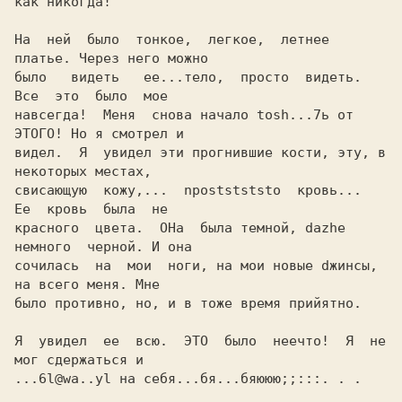
как никогда!

На  ней  было  тонкое,  легкое,  летнее 
платье. Через него можно

было   видеть   ее...тело,  просто  видеть.  
Все  это  было  мое

навсегда!  Меня  снова начало tosh...7ь от 
ЭТОГО! Но я смотрел и

видел.  Я  увидел эти прогнившие кости, эту, в 
некоторых местах,

свисающую  кожу,...  npoststststo  кровь...  
Ее  кровь  была  не

красного  цвета.  ОНа  была темной, dazhe 
немного  черной. И она

сочилась  на  мои  ноги, на мои новые dжинсы, 
на всего меня. Мне

было противно, но, и в тоже время прийятно.

Я  увидел  ее  всю.  ЭТО  было  неечто!  Я  не  
мог сдержаться и

...6l@wa..yl на себя...бя...бяююю;;:::. . .
