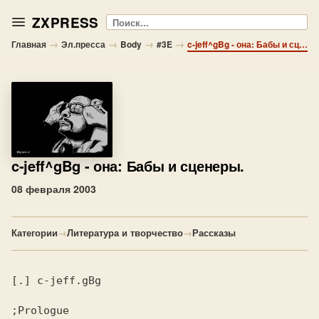
ZXPRESS
Поиск
→
→
→
→
Главная
Эл.пресса
Body
#3E
c-jeff^gBg - она: Бабы и сценеры.
c-jeff^gBg
- она: Бабы и сценеры.
08 февраля 2003
Категории
→
Литература и творчество
→
Рассказы
[.] c-jeff.gBg
