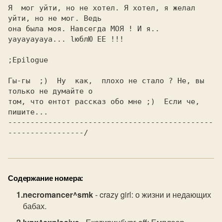
Я  мог уйти, но не хотел. Я хотел, я желал 
уйти, но не мог. Ведь

она была моя. Навсегда МОЯ ! И я.. 
yayayayaya... lюблЮ ЕЕ !!!

Гы-гы  ;)  Ну  как,  плохо не стало ? Не, вы 
только не думайте о

том, что ентот рассказ обо мне ;)  Если че, 
пишите... 

----------------------------------------------
-----------------/
Содержание номера:
necromancer^smk
- crazy girl: о жизни и недающих
бабах.