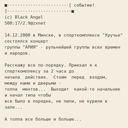
■························[
 событие! 
(c) Black Angel                                 
500:17/2.9@zxnet

14.12.2000 в Минске, в спорткомплексе "Уручье" 
состоялся концерт

группы "АРИЯ" - рульнейшей группы всех времен 
и народов.

Расскажу все по-порядку. Приехал я к 
спорткомплексу за 2 часа до

начала  действия.  Стоим  перед  входом,  
между нами и дверьми -

толпа  ментов...  Выходит  какой-то начальник 
и начал типа чтобы

все было в порядке, не пили, не курили в 
зале...

А толпа все больше и больше...
