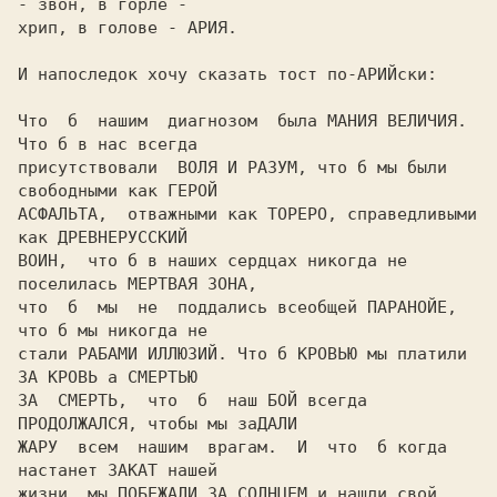
- звон, в горле -

хрип, в голове - АРИЯ.

И напоследок хочу сказать тост по-АРИЙски:

Что  б  нашим  диагнозом  была МАНИЯ ВЕЛИЧИЯ. 
Что б в нас всегда

присутствовали  ВОЛЯ И РАЗУМ, что б мы были 
свободными как ГЕРОЙ

АСФАЛЬТА,  отважными как ТОРЕРО, справедливыми 
как ДРЕВHЕРУССКИЙ

ВОИН,  что б в наших сердцах никогда не 
поселилась МЕРТВАЯ ЗОНА,

что  б  мы  не  поддались всеобщей ПАРАНОЙЕ, 
что б мы никогда не

стали РАБАМИ ИЛЛЮЗИЙ. Что б КРОВЬЮ мы платили 
ЗА КРОВЬ а СМЕРТЬЮ

ЗА  СМЕРТЬ,  что  б  наш БОЙ всегда 
ПРОДОЛЖАЛСЯ, чтобы мы заДАЛИ

ЖАРУ  всем  нашим  врагам.  И  что  б когда 
настанет ЗАКАТ нашей

жизни, мы ПОБЕЖАЛИ ЗА СОЛНЦЕМ и нашли свой 