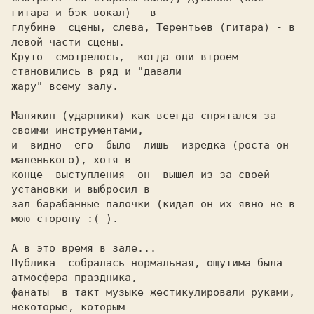
гитара и бэк-вокал) - в

глубине  сцены, слева, Терентьев (гитара) - в 
левой части сцены.

Круто  смотрелось,  когда они втроем 
становились в ряд и "давали

жару" всему залу.

Манякин (ударники) как всегда спрятался за 
своими инструментами,

и  видно  его  было  лишь  изредка (роста он 
маленького), хотя в

конце  выступления  он  вышел из-за своей 
установки и выбросил в

зал барабанные палочки (кидал он их явно не в 
мою сторону :( ).

А в это время в зале...

Публика  собралась нормальная, ощутима была 
атмосфера праздника,

фанаты  в такт музыке жестикулировали руками, 
некоторые, которым
