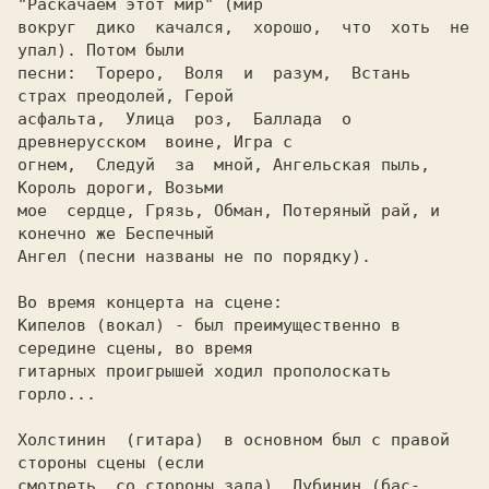
"Раскачаем этот мир" (мир

вокруг  дико  качался,  хорошо,  что  хоть  не 
упал). Потом были

песни:  Тореро,  Воля  и  разум,  Встань  
страх преодолей, Герой

асфальта,  Улица  роз,  Баллада  о  
древнерусском  воине, Игра с

огнем,  Следуй  за  мной, Ангельская пыль, 
Король дороги, Возьми

мое  сердце, Грязь, Обман, Потеряный рай, и 
конечно же Беспечный

Ангел (песни названы не по порядку).

Во время концерта на сцене:

Кипелов (вокал) - был преимущественно в 
середине сцены, во время

гитарных проигрышей ходил прополоскать 
горло...

Холстинин  (гитара)  в основном был с правой 
стороны сцены (если

смотреть  со стороны зала), Дубинин (бас-