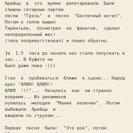
Арийцы  в  это  время  репетировали. Были 
слышны гитарные партии

песни  "Грязь"  и  песня  "Беспечный ангел". 
Потом к толпе вышел

Терентьев,  посмотрел  на  фанатов,  сделал  
неопределенный жест

(типа поприветствовал) и пошел обратно.

За  1.5  часа до начала нас стали запускать в 
зал... В буфете не

было даже пива :(((

Стал  я  пробиваться  ближе  к сцене... Народ 
орет "АРИЯ! АРИЯ!!

АРИЯ  !!!"...  Началось  как  ни странно 
вовремя... Из динамиков

полилась  мелодия  "Мания  величия".  Потом  
выбежали  Арийцы  и

вжарили по струнам...

Первая  песня  была:  "Это рок", потом 