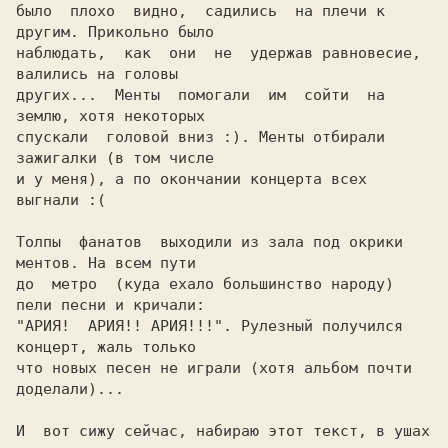
было  плохо  видно,  садились  на плечи к 
другим. Прикольно было

наблюдать,  как  они  не  удержав равновесие, 
валились на головы

других...  Менты  помогали  им  сойти  на  
землю, хотя некоторых

спускали  головой вниз :). Менты отбирали 
зажигалки (в том числе

и у меня), а по окончании концерта всех 
выгнали :(

Толпы  фанатов  выходили из зала под окрики 
ментов. На всем пути

до  метро  (куда ехало большинство народу) 
пели песни и кричали:

"АРИЯ!  АРИЯ!! АРИЯ!!!". Рулезный получился 
концерт, жаль только

что новых песен не играли (хотя альбом почти 
доделали)...

И  вот сижу сейчас, набираю этот текст, в ушах 