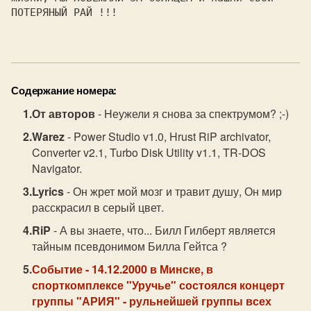
ПОТЕРЯНЫЙ РАЙ !!!

Содержание номера:
От авторов
- Hеужели я снова за спектpумом? ;-)
Warez
- Power Studio v1.0, Hrust RiP archivator,
Converter v2.1, Turbo Disk Utility v1.1, TR-DOS
Navigator.
Lyrics
- Он жрет мой мозг и травит душу, Он мир
расскрасил в серый цвет.
RiP
- А вы знаете, что... Билл Гилберт является
тайным псевдонимом Билла Гейтса ?
Событие
- 14.12.2000 в Минске, в
спорткомплексе "Уручье" состоялся концерт
группы "АРИЯ" - рульнейшей группы всех