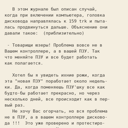
   В этом журнале был описан случай,

когда при включении компьютера, головка

дисковода направлялась к 159 trk и пыта-

лась продвинуться дальше. Объяснение они

давали такое:  (приблизительно)

 - Товарищи юзеры! Проблема вовсе не в

Вашем контроллере, а в вашей ПЗУ. Так 

что меняйте ПЗУ и все будет работать 

как полагается. 
   Хотел бы я увидеть ихние рожи, когда

эта 
"новая ПЗУ"
 поработает около недель-

ки. Да, когда поменяешь ПЗУ'шку все как

будто-бы работает прекрасно, но через

несколько дней, все происходит как в пер-

вый раз.

   Не хочу Вас огорчать, но 
вся проблема

не в ПЗУ,
 а в вашем контроллере дисково-

да !!!  Это уже проверено и протестиро-
