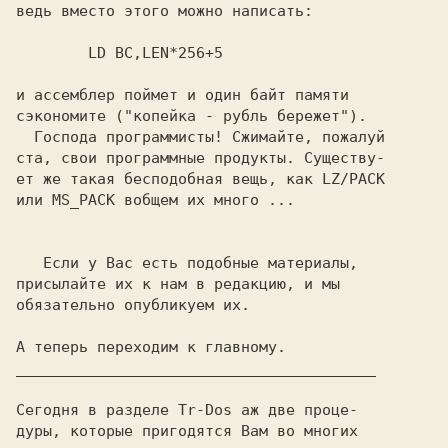
ведь вместо этого можно написать:

      LD BC,LEN*256+5  
и ассемблер поймет и один байт памяти

сэкономите 
("копейка - рубль бережет").
  Господа программисты! Сжимайте, пожалуй

ста, свои программные продукты. Существу-

ет же такая бесподобная вещь, как LZ/PACK

или MS_PACK вобщем их много ...

Если у Вас есть подобные материалы,

присылайте их к нам в редакцию, и мы

обязательно опубликуем их.
________________________________________
Сегодня в разделе Tr-Dos аж две проце-

дуры, которые пригодятся Вам во многих
