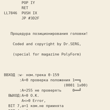
        POP IY

        RET

LL7846  PUSH IX

   Процедура позиционирования головки!

    Coded and copyright by Dr.SERG,

    (special for magazine PolyForm)

ВВХОД :w- ном.трека 0-159

       :A=0 проверка положения 1══╗

                           (0001 1х00)

       :A=255 не проверять     0══╝

  ВЫХОД:A=0 O.K.

        A<>0 Error,

  BIT 7,a=1 ком.не приинята
