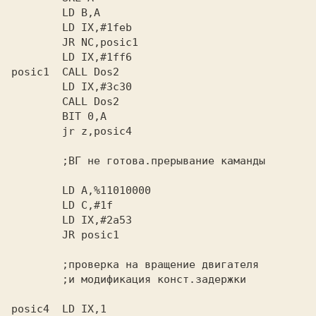
        LD B,A

        LD IX,#1feb

        JR NC,posic1

        LD IX,#1ff6

posic1  CALL Dos2

        LD IX,#3c30

        CALL Dos2

        BIT 0,A

        jr z,posic4

        ;ВГ не готова.прерывание каманды

        LD A,%11010000

        LD C,#1f

        LD IX,#2a53

        JR posic1

        ;проверка на вращение двигателя

        ;и модификация конст.задержки

posic4  LD IX,1
