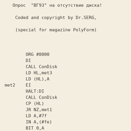
   Опрос  "ВГ93" на отсутствие диска!

    Coded and copyright by Dr.SERG,

    (special for magazine PolyForm)

        ORG #8000

        DI

        CALL ConDisk

        LD HL,met3

        LD (HL),A

met2    EI

        HALT:DI

        CALL ConDisk

        CP (HL)

        JR NZ,met1

        LD A,#7f

        IN A,(#fe)

        BIT 0,A
