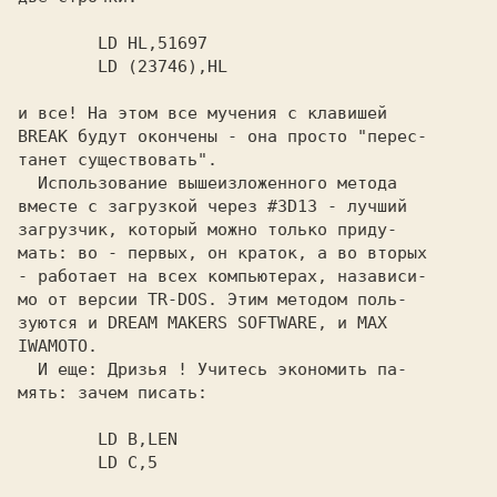
        LD HL,51697

        LD (23746),HL    
и все! На этом все мучения с клавишей

BREAK будут окончены - она просто 
"перес-

танет существовать".
  Использование вышеизложенного метода

вместе с загрузкой через 
#3D13 - лучший

загрузчик,
 который можно только приду-

мать: во - первых, он краток, а во вторых

- работает на всех компьютерах, назависи-

мо от версии TR-DOS. Этим методом поль-

зуются и 
DREAM MAKERS SOFTWARE,
 и 
MAX

IWAMOTO.
  И еще: Дризья ! Учитесь экономить па-

мять: зачем писать:

      LD B,LEN

        LD C,5  