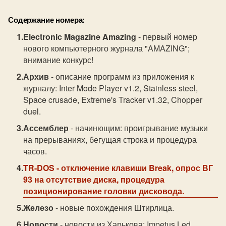
Содержание номера:
Electronic Magazine Amazing
- первый номер
нового компьютерного журнала "AMAZING";
внимание конкурс!
Архив
- описание программ из приложения к
журналу: Inter Mode Player v1.2, Stainless steel,
Space crusade, Extreme's Tracker v1.32, Chopper
duel.
Ассемблер
- начинющим: проигрывание музыки
на прерываниях, бегущая строка и процедура
часов.
TR-DOS
- отключение клавиши Break, опрос ВГ
93 на отсутствие диска, процедура
позиционирование головки дисковода.
Железо
- новые похождения Штирлица.
Новости
- новости из Харькова: Impetus Led,