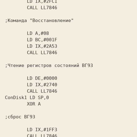
        LD IX,#2FC1

        CALL LL7846

;Команда "Восстановление"

        LD A,#08

        LD BC,#001F

        LD IX,#2A53

        CALL LL7846

;Чтение регистров состояний ВГ93

        LD DE,#0000

        LD IX,#2740

        CALL LL7846

ConDisk1 LD SP,0

        XOR A

;сброс ВГ93

        LD IX,#1FF3

        CALL LL7846
