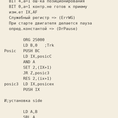
  BIT 4,a=1 ош-ка позиционирования

  BIT 0,a=1 контр.не готов к приему

  изм.ет IX,AF

  Служебный регистр => (ErrWG)

  При старте двигателя делается пауза

  опред.константой => (DrPause)

        ORG 25000

        LD B,0   ;Trk

Posic   PUSH BC

        LD IX,posicC

        AND A

        SET 2,(IX+1)

        JR Z,posic3

        RES 2,(ix+1)

posic3  LD IX,posicex

        PUSH IX

И;установка side

        LD A,B

        SRL A
