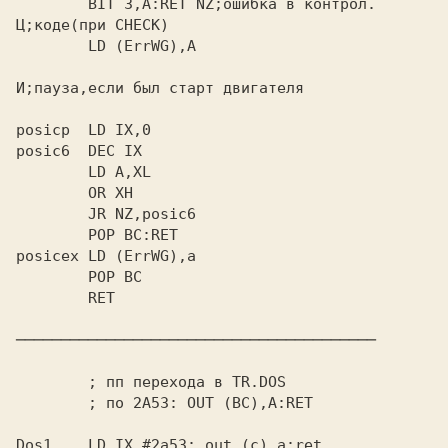
        BIT 3,A:RET NZ;ошибка в контрол.

Ц;коде(при CHECK)

        LD (ErrWG),A

И;пауза,если был старт двигателя

posicp  LD IX,0

posic6  DEC IX

        LD A,XL

        OR XH

        JR NZ,posic6

        POP BC:RET

posicex LD (ErrWG),a

        POP BC

        RET

────────────────────────────────────────

        ; пп перехода в TR.DOS

        ; по 2A53: OUT (BC),A:RET

Dos1    LD IX,#2a53; out (c),a:ret
