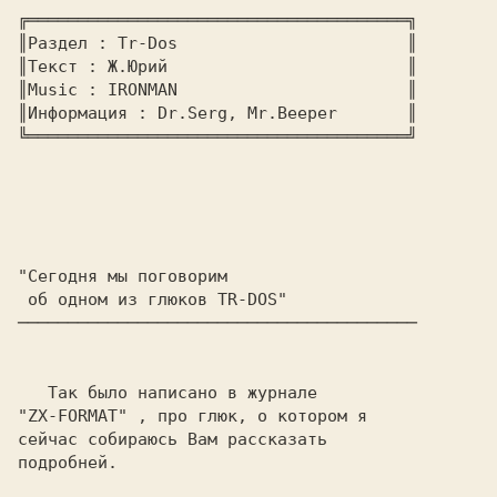
╔══════════════════════════════════════╗

║Раздел : Tr-Dos                       ║

║Текст : Ж.Юрий                        ║

║Music : IRONMAN                       ║

║Информация : Dr.Serg, Mr.Beeper       ║

╚══════════════════════════════════════╝

"Сегодня мы поговорим

 об одном из глюков TR-DOS" 
────────────────────────────────────────
"ZX-FORMAT"
 , про глюк, о котором я

сейчас собираюсь Вам рассказать 

подробней.
