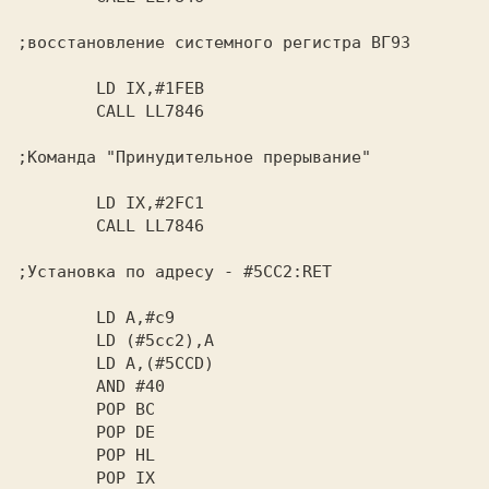
;восстановление системного регистра ВГ93

        LD IX,#1FEB

        CALL LL7846

;Команда "Принудительное прерывание"

        LD IX,#2FC1

        CALL LL7846

;Установка по адресу - #5CC2:RET

        LD A,#c9

        LD (#5cc2),A

        LD A,(#5CCD)

        AND #40

        POP BC

        POP DE

        POP HL

        POP IX
