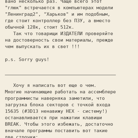
вано несколько раз. Чаще всего этот 

"Ленинград2", "Харьков"
 и им подобным,

где стоит контроллер без ПЗУ, а вместо

обычной 128к, стоит 512к.

   Так что товарищи 
ИЗДАТЕЛИ
 проверяйте

на достоверность свои материалы, прежде

чем выпускать их в свет !!!

p.s.
 Sorry guys!
________________________________________
   Хочу я написать вот еще о чем.

Многие начинающие работать на ассемблере

программисты наверняка заметили, что

загрузка блока секторов с точкой входа

15635 (#3D13 ненавижу HEX - систему!)

BREAK.
 Чтобы этого избежать, достаточно

вначале программы поставить вот такие

две строчки:
