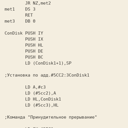
        JR NZ,met2

met1    DS 3

        RET

met3    DB 0

ConDisk PUSH IY

        PUSH IX

        PUSH HL

        PUSH DE

        PUSH BC

        LD (ConDisk1+1),SP

;Установка по адд.#5CC2:3ConDisk1

        LD A,#c3

        LD (#5cc2),A

        LD HL,ConDisk1

        LD (#5cc3),HL

;Команда "Принудительное прерывание"
