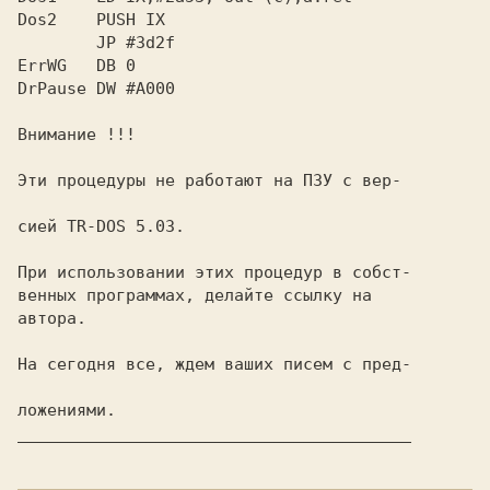
Dos2    PUSH IX

        JP #3d2f

ErrWG   DB 0

DrPause DW #A000

Внимание !!!
Эти процедуры не работают на ПЗУ с вер-

сией TR-DOS 5.03.
При использовании этих процедур в собст-

венных программах, делайте ссылку на

автора.

На сегодня все, ждем ваших писем с пред-

________________________________________