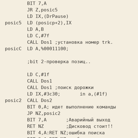
        BIT 7,A

        JR Z,posic5

        LD IX,(DrPause)

posic5  LD (posicp+2),IX

        LD A,B

        LD C,#7f

        CALL Dos1 ;установка номер trk.

posicC  LD A,%00011100;

        ;bit 2-проверка позиц..

        LD C,#1f

        CALL Dos1

        CALL Dos1 ;поиск дорожки

        LD IX,#3c30;       in a,(#1f)

posic2  CALL Dos2

        BIT 0,A; идет выполнение команды

        JP NZ,posic2

        BIT 7,A       ;Аварийный выход

        RET NZ        ;Дисковод стоит!!

        BIT 4,A:RET NZ;ошибка поиска
