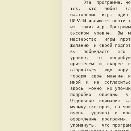
     Эта  программа, несомненно, порадует

тех,   кто   любит   (л
ПИРАТЫ 
являются почти т
из  таких игр. Программ
высоком  уровне.  Вы  м
мастерство   игры  прот
желанию  и своей подгот
вы   побеждаете   его  
уровне,   то   попробуй
приятелем  и, скорее  в
оторваться   еще  пару 
говорю  свое  мнение, и
мной  и  не  согласитьс
здесь  можно  не упомин
подробно   описаны   в 
Отдельное  внимание  сл
музыку,(которая, на мой
очень   удачно)  и  воо
оформление  программы. 
упомянуть,  что програм