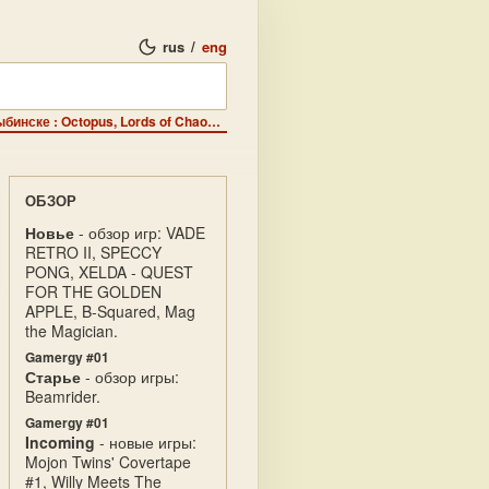
rus
/
eng
Обзор - О новинках программного обеспечения в г.Рыбинске : Octopus, Lords of Chaos, Pipe Dream, 48 Утюгов, Поле чудес. Лучшая десятка.
ОБЗОР
Новье
- обзор игр: VADE
RETRO II, SPECCY
PONG, XELDA - QUEST
FOR THE GOLDEN
APPLE, B-Squared, Mag
the Magician.
Gamergy #01
Старье
- обзор игры:
Beamrider.
Gamergy #01
Incoming
- новые игры:
Mojon Twins' Covertape
#1, Willy Meets The