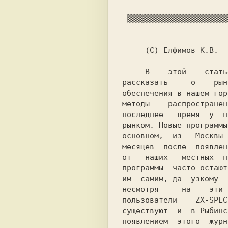
                        
     В    этой    статье   я   постараюсь

рассказать     о    рын
обеспечения в нашем гор
методы    распространен
последнее   время  у  н
рынком. Новые программы
основном,  из   Москвы 
месяцев  после  появлен
от   наших   местных  п
программы  часто остают
им  самим, да  узкому  
несмотря     на    эти 
пользователи   
 ZX-SPEC
существуют  и  в Рыбинс
появлением  этого  журн