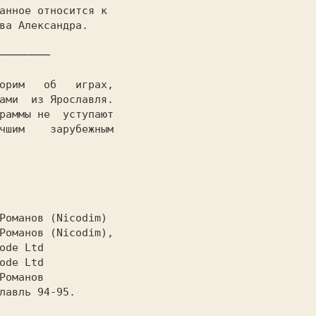
ва Александра.

──────────── 
ами  из Ярославля.

раммы не  уступают

чшим    зарубежным
