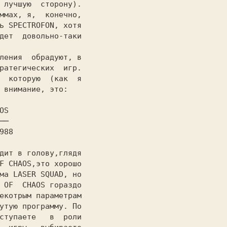
 лучшую  сторону).

ммах, я,  конечно,

ь SPECTROFON, хотя

дет  довольно-таки

ратегических  игр.

  которую  (как  я

 внимание, это:

OS

──

F CHAOS,это хорошо

ма 
LASER SQUAD, 
но

 OF  CHAOS гораздо

екотрым параметрам

утую программу. По

ступаете   в  роли
