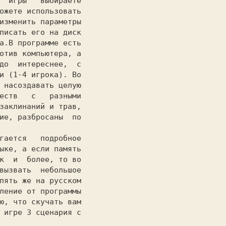
  игры   выбираете

ожете использовать

изменить параметры

писать его на диск

а.В программе есть

отив компьютера, а

до  интереснее,  с

и (1-4 игрока). Во

 насоздавать целую

еств   с   разными

заклинаний и трав,

ие, разбросаны  по

ыке, а если память

к  и  более, то во

вызвать  небольшое

пять же на русском

ление от программы

ю, что скучать вам

 игре 3 сценария с
