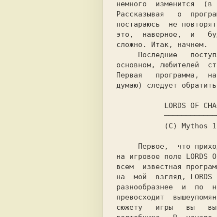
немного  изменится  (в 
Рассказывая   о  програ
постараюсь  не повторят
это,  наверное,  и   бу
сложно. Итак, начнем.

     Последние   поступления  обрадуют, в

основном, любителей  ст
Первая   программа,  на
думаю) следует обратить
LORDS OF CHA
────────────
     Первое,  что приходит в голову,глядя

на игровое поле LORDS O
всем  известная програм
на  мой  взгляд, LORDS 
разнообразнее  и  по  н
превосходит  вышеупомян
сюжету   игры   вы   вы