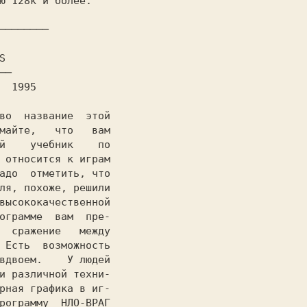
ю 128к и более.

──────────── 
майте,   что   вам

й    учебник    по

 относится к играм

адо  отметить, что

ля, похоже, решили

высококачественной

ограмме  вам  пре-

 Есть  возможность

вдвоем.    У людей

и различной техни-

рная графика в иг-

рограмму  
НЛО-ВРАГ
