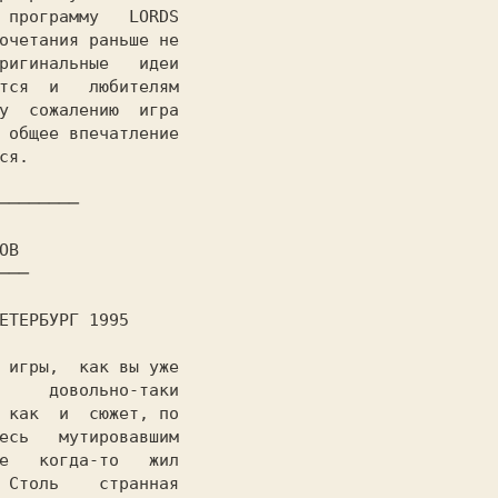
 программу   
LORDS

очетания раньше не

ригинальные   идеи

у  сожалению  игра

 общее впечатление

я.

──────────── 
     довольно-таки

 как  и  сюжет, по

есь   мутировавшим

е   когда-то   жил

 Столь    странная
