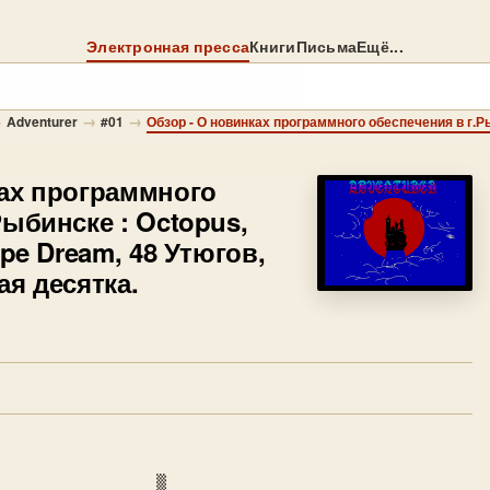
Электронная пресса
Книги
Письма
Ещё...
→
→
→
Adventurer
#01
ах программного
Рыбинске : Octopus,
ipe Dream, 48 Утюгов,
ая десятка.