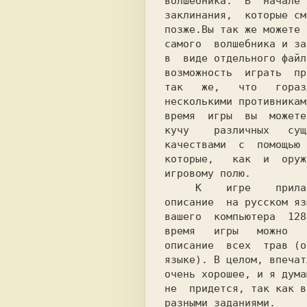
волшебника.  В  начале 
заклинания,  которые см
позже.Вы так же можете 
самого  волшебника и за
в  виде отдельного файл
возможность  играть  пр
так   же,   что   гораз
несколькими противникам
время  игры  вы  можете
кучу    различных   сущ
качествами  с  помощью 
которые,   как  и  оруж
игровому полю.

     K    игре    прилагается   подробное

описание  на русском яз
вашего  компьютера  128
время   игры   можно   
описание  всех  трав (о
языке). В целом, впечат
очень хорошее, и я дума
не  придется, так как в
разными заданиями.
