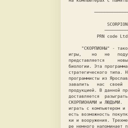
на компьютерах с память
          ─────────
     "СКОРПИОНЫ" - таково  название  этой

игры,    но   не   поду
представляется     новы
биологии. Эта программа
стратегического типа. Н
программисты из Ярослав
завалить   нас  своей  
продукцией. В данной пр
СКОРПИОНАМИ 
и 
ЛЮДЬМИ. 
 
играть с компьютером и 
есть возможность покупк
ки и вооружения. Трехме
ре немного напоминает п