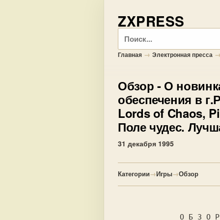
ZXPRESS
Поиск
→
Главная
Электронная пресса
Обзор
- О новинк
обеспечения в г.
Lords of Chaos, P
Поле чудес. Лучш
31 декабря 1995
Категории
→
Игры
→
Обзор
              О Б З О Р                ▒
