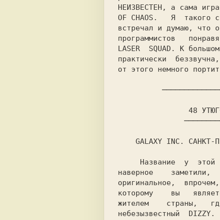
НЕИЗВЕСТЕН, 
а сама игра
OF CHAOS. 
  Я  такого с
встречал и думаю, что о
LASER  SQUAD. 
К большом
практически  беззвучна,
от этого немного портитс
          ─────────
     Название  у  этой  игры,  как вы уже

наверное    заметили,  
оригинальное,  впрочем,
которому    вы   являет
жителем    страны,   гд
небезызвестный  
DIZZY. 