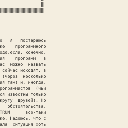
               ▒

ке    программного

оде,если, конечно,

ия    программ   в

ас  можно  назвать

 сейчас исходят, в

 (через  несколько

ия там) и, иногда,

рограммистов  (чьи

ся известны только

кругу  друзей). Но

   обстоятельства,

TRUM 
     все-таки

ке. Надеюсь, что с

ала  ситуация хоть
