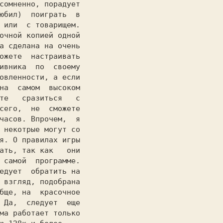
юбил)  поиграть  в

очной копией одной

а сделана на очень

ожете  настраивать

ивника  по  своему

овленности, а если

на  самом  высоком

те   сразиться   с

сего,  не  сможете

часов. Впрочем,  я

 некотрые могут со

я. О правилах игры

ать, так как   они

 самой  программе.

едует  обратить на

 взгляд, подобрана

бще, на  красочное

 Да,  следует  еще

ма работает только
