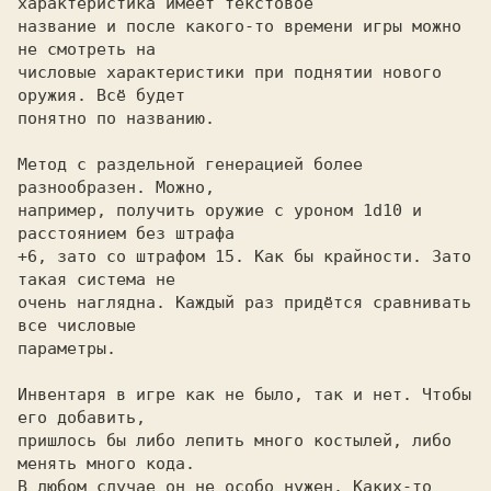
характеристика имеет текстовое 

название и после какого-то времени игры можно 
не смотреть на 

числовые характеристики при поднятии нового 
оружия. Всё будет 

понятно по названию. 

Метод с раздельной генерацией более 
разнообразен. Можно, 

например, получить оружие с уроном 1d10 и 
расстоянием без штрафа 

+6, зато со штрафом 15. Как бы крайности. Зато 
такая система не 

очень наглядна. Каждый раз придётся сравнивать 
все числовые 

параметры. 

Инвентаря в игре как не было, так и нет. Чтобы 
его добавить, 

пришлось бы либо лепить много костылей, либо 
менять много кода. 

В любом случае он не особо нужен. Каких-то 