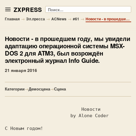
ZXPRESS
Поиск
→
→
→
→
Главная
Эл.пресса
ACNews
#61
Новости - в прошедшем году, мы увидели адаптацию операционной системы MSX-DOS 2 для ATM3, был возрождён электронный журнал Info Guide.
Новости
- в прошедшем году, мы увидели
адаптацию операционной системы MSX-
DOS 2 для ATM3, был возрождён
электронный журнал Info Guide.
21 января 2016
Категории
→
Демосцена
→
Сцена
С Новым годом!
