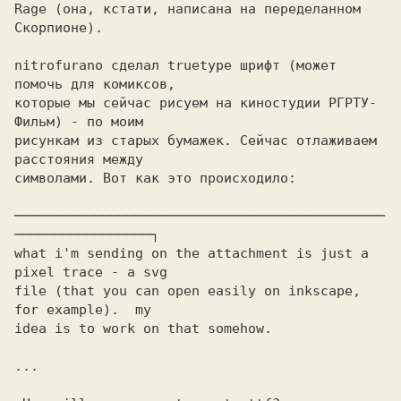
Rage (она, кстати, написана на переделанном 
Скорпионе). 

nitrofurano сделал truetype шрифт (может 
помочь для комиксов,
которые мы сейчас рисуем на киностудии РГРТУ-
Фильм) - по моим

рисункам из старых бумажек. Сейчас отлаживаем 
расстояния между

символами. Вот как это происходило:

──────────────────────────────────────────────
─────────────────┐ 

what i'm sending on the attachment is just a 
pixel trace - a svg 

file (that you can open easily on inkscape, 
for example).  my 

idea is to work on that somehow. 

...
