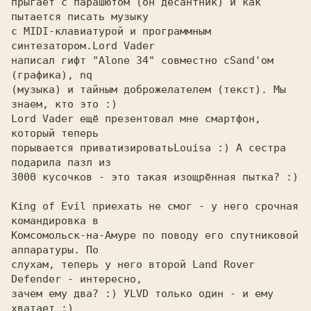
прыгает с парашютом (он десантник) и как 
пытается писать музыку

с MIDI-клавиатурой и программным 
синтезатором.
написал гифт "Alone 34" совместно с
Sand'ом 
(музыка) и тайным доброжелателем (текст). Мы 
знаем, кто это :)

Lord Vader ещё презентовал мне смартфон, 
который теперь
порывается приватизировать
Louisa :) А сестра 
3000 кусочков - это такая изощрённая пытка? :)

King of Evil приехать не смог - у него срочная 
командировка в
Комсомольск-на-Амуре по поводу его спутниковой 
аппаратуры. По

слухам, теперь у него второй Land Rover 
Defender - интересно,

зачем ему два? :) У
LVD только один - и ему 