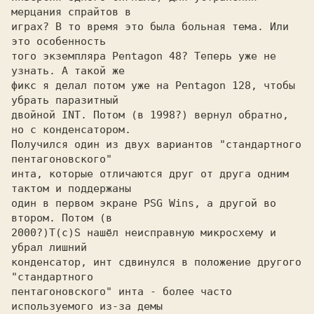
мерцания спрайтов в

играх? В то время это была больная тема. Или 
это особенность

того экземпляра Pentagon 48? Теперь уже не 
узнать. А такой же

фикс я делал потом уже на Pentagon 128, чтобы 
убрать паразитный

двойной INT. Потом (в 1998?) вернул обратно, 
но с конденсатором.

Получился один из двух вариантов "стандартного 
пентагоновского"

инта, которые отличаются друг от друга одним 
тактом и поддержаны

один в первом экране PSG Wins, а другой во 
втором. Потом (в

2000?)
T(c)S нашёл неисправную микросхему и 
конденсатор, инт сдвинулся в положение другого 
"стандартного

пентагоновского" инта - более часто 
используемого из-за демы
