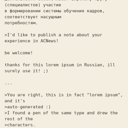
(специалистов) участие

в формировании системы обучения кадров, 
соответствует насущным

потребностям.

>I'd like to publish a note about your 
experience in ACNews!

be welcome! 

thanks for this lorem ipsum in Russian, ill 
surely use it! ;) 

...

>You are right, this is in fact "lorem ipsum", 
and it's

>auto-generated :)

>I found a pen of the same type and drew the 
rest of the

>characters.
