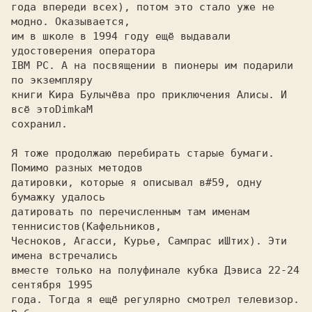
года впереди всех), потом это стало уже не 
модно. Оказывается,

им в школе в 1994 году ещё выдавали 
удостоверения оператора

IBM PC. А на посвящении в пионеры им подарили 
по экземпляру

книги Кира Булычёва про приключения Алисы. И 
всё это
сохранил.

Я тоже продолжаю перебирать старые бумаги. 
Помимо разных методов

датировки, которые я описывал в
#59, одну 
датировать по перечисленным там именам 
теннисистов
Чесноков, Агасси, Курье, Сампрас и
Штих). Эти 
вместе только на полуфинале кубка Дэвиса 22-24 
сентября 1995

года. Тогда я ещё регулярно смотрел телевизор. 