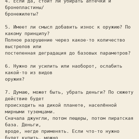
4. Если да, стоит ли убирать аптечки и 
бронепластины/
бронежилеты? 

5. Имеет ли смысл добавить износ к оружию? По 
какому принципу?
Полное разрушение через какое-то количество 
выстрелов или 

постепенная деградация до базовых параметров? 

6. Нужно ли усилить или наоборот, ослабить 
какой-то из видов
оружия? 

7. Думаю, может быть, убрать деньги? По сюжету 
действие будет
происходить на дикой планете, населённой 
мирными туземцами. 

Сначала джунгли, потом пещеры, потом пиратская 
база. Деньги, 

вроде, негде применять. Если что-то нужно 
будет купить, можно 
