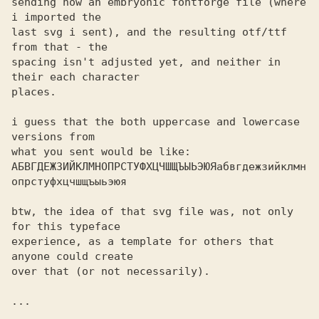
sending now an embryonic fontforge file (where 
i imported the 

last svg i sent), and the resulting otf/ttf 
from that - the 

spacing isn't adjusted yet, and neither in 
their each character 

places. 

i guess that the both uppercase and lowercase 
versions from 

what you sent would be like: 

АБВГДЕЖЗИЙКЛМНОПРСТУФХЦЧШЩЪЫЬЭЮЯабвгдежзийклмн
опрстуфхцчшщъыьэюя 

btw, the idea of that svg file was, not only 
for this typeface 

experience, as a template for others that 
anyone could create 

over that (or not necessarily). 

...
