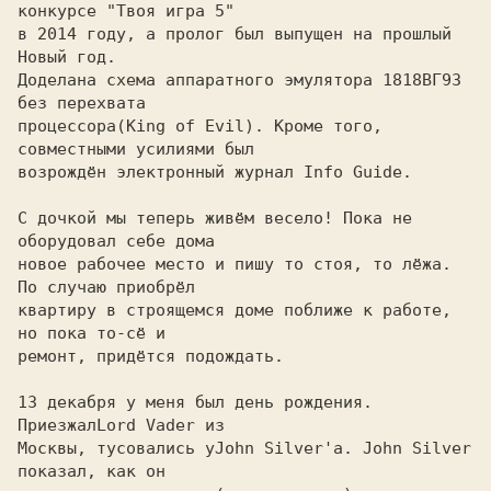
конкурсе "Твоя игра 5"
в 2014 году, а пролог был выпущен на прошлый 
Новый год.

Доделана схема аппаратного эмулятора 1818ВГ93 
без перехвата

процессора
(King of Evil). Кроме того, 
возрождён электронный журнал Info Guide.

С дочкой мы теперь живём весело! Пока не 
оборудовал себе дома

новое рабочее место и пишу то стоя, то лёжа. 
По случаю приобрёл

квартиру в строящемся доме поближе к работе, 
но пока то-сё и

ремонт, придётся подождать.

13 декабря у меня был день рождения. 
Приезжал
Москвы, тусовались у
John Silver'а. John Silver 