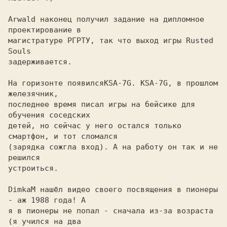
Arwald наконец получил задание на дипломное 
проектирование в
магистратуре РГРТУ, так что выход игры Rusted 
Souls

задерживается.

На горизонте появился
KSA-7G. KSA-7G, в прошлом 
последнее время писал игры на бейсике для 
обучения соседских

детей, но сейчас у него остался только 
смартфон, и тот сломался

(зарядка сожгла вход). А на работу он так и не 
решился

устроиться.

DimkaM нашёл видео своего посвящения в пионеры 
- аж 1988 года! А
я в пионеры не попал - сначала из-за возраста 
(я учился на два
