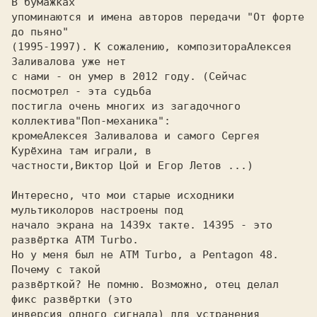
В бумажках

упоминаются и имена авторов передачи "От форте 
до пьяно"

(1995-1997). К сожалению, композитора
Алексея 
с нами - он умер в 2012 году. (Сейчас 
посмотрел - эта судьба

постигла очень многих из загадочного 
коллектива
кроме
Алексея Заливалова и самого Сергея 
частности,
Интересно, что мои старые исходники 
мультиколоров настроены под

начало экрана на 1439x такте. 14395 - это 
развёртка ATM Turbo.

Но у меня был не ATM Turbo, а Pentagon 48. 
Почему с такой

развёрткой? Не помню. Возможно, отец делал 
фикс развёртки (это

инверсия одного сигнала) для устранения 