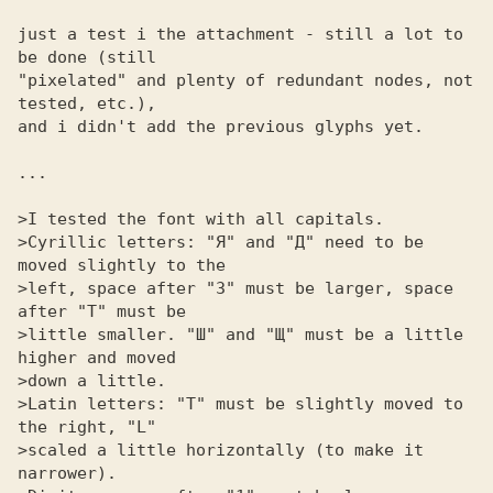
just a test i the attachment - still a lot to 
be done (still 

"pixelated" and plenty of redundant nodes, not 
tested, etc.), 

and i didn't add the previous glyphs yet. 

...

>I tested the font with all capitals.

>Cyrillic letters: "Я" and "Д" need to be 
moved slightly to the

>left, space after "З" must be larger, space 
after "Т" must be

>little smaller. "Ш" and "Щ" must be a little 
higher and moved

>down a little.

>Latin letters: "T" must be slightly moved to 
the right, "L"

>scaled a little horizontally (to make it 
narrower).
