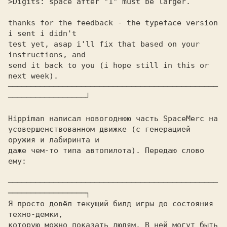
>Digits: space after "1" must be larger.

thanks for the feedback - the typeface version 
i sent i didn't 

test yet, asap i'll fix that based on your 
instructions, and 

send it back to you (i hope still in this or 
next week). 

──────────────────────────────────────────────
─────────────────┘ 

Hippiman написал новогоднюю часть SpaceMerc на
усовершенствованном движке (с генерацией 
оружия и лабиринта и

даже чем-то типа автопилота). Передаю слово 
ему:

──────────────────────────────────────────────
─────────────────┐ 

Я просто довёл текущий билд игры до состояния 
техно-демки, 

которую можно показать людям. В ней могут быть 