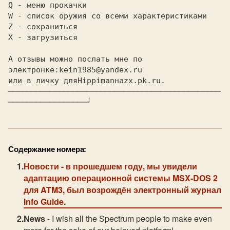
Q - меню прокачки
W - список оружия со всеми характеристиками
Z - сохраниться
X - загрузиться
А отзывы можно послать мне по 
электронке:
kein1985@yandex.ru
или в личку для
Hippiman
на
zx.pk.ru.
──────────────────────────────────────────────
─────────────────┘
Содержание номера:
Новости
- в прошедшем году, мы увидели
адаптацию операционной системы MSX-DOS 2
для ATM3, был возрождён электронный журнал
Info Guide.
News
- I wish all the Spectrum people to make even