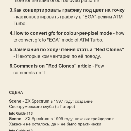
more for the sake of our beloved platform!
Как конвертировать графику под цвет на точку
- как конвертировать графику в "EGA"-режим ATM
Turbo.
How to convert gfx for colour-per-pixel mode
- how
to convert gfx to "EGA" mode of ATM Turbo.
Замечания по ходу чтения статьи "Red Clones"
- Некоторые комментарии по её поводу.
Comments on "Red Clones" article
- Few
comments on it.
СЦЕНА
Scene
- ZX Spectrum в 1997 году: создание
Спектрумовского клуба (в Питере)
Info Guide #13
Scene
- ZX Spectrum в 1999 году: никаких трейдеров в
Хакасии не осталось, да и не было практически
Info Guide #13