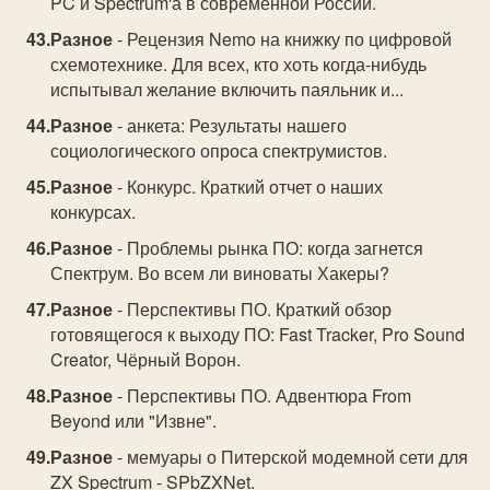
PC и Spectrum'а в современной России.
Разное
- Рецензия Nemo на книжку по цифровой
схемотехнике. Для всех, кто хоть когда-нибудь
испытывал желание включить паяльник и...
Разное
- анкета: Результаты нашего
социологического опроса спектрумистов.
Разное
- Конкурс. Краткий отчет о наших
конкурсах.
Разное
- Проблемы рынка ПО: когда загнется
Спектрум. Во всем ли виноваты Хакеры?
Разное
- Перспективы ПО. Краткий обзор
готовящегося к выходу ПО: Fast Tracker, Pro Sound
Creator, Чёрный Ворон.
Разное
- Перспективы ПО. Адвентюра From
Beyond или "Извне".
Разное
- мемуары о Питерской модемной сети для
ZX Spectrum - SPbZXNet.