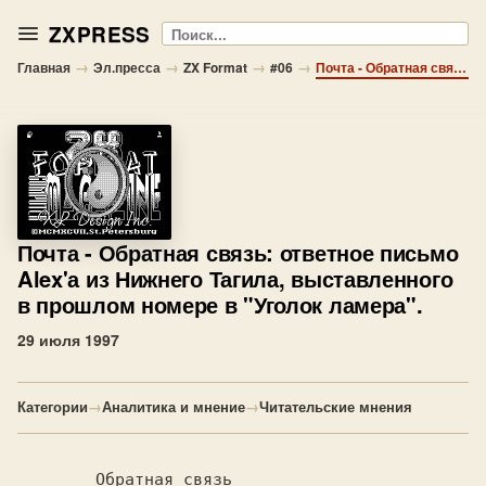
ZXPRESS
Поиск
→
→
→
→
Главная
Эл.пресса
ZX Format
#06
Почта - Обратная связь: ответное письмо Alex'а из Нижнего Тагила, выставленного в прошлом номере в "Уголок ламера".
Почта
- Обратная связь: ответное письмо
Alex'а из Нижнего Тагила, выставленного
в прошлом номере в "Уголок ламера".
29 июля 1997
Категории
→
Аналитика и мнение
→
Читательские мнения
Обратная связь