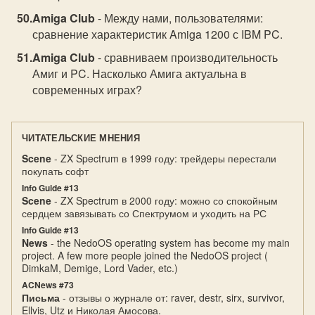
Amiga Club
- Между нами, пользователями:
сравнение характеристик Amiga 1200 с IBM PC.
Amiga Club
- сравниваем производительность
Амиг и PC. Насколько Амига актуальна в
современных играх?
ЧИТАТЕЛЬСКИЕ МНЕНИЯ
Scene
- ZX Spectrum в 1999 году: трейдеры перестали
покупать софт
Info Guide #13
Scene
- ZX Spectrum в 2000 году: можно со спокойным
сердцем завязывать со Спектрумом и уходить на РС
Info Guide #13
News
- the NedoOS operating system has become my main
project. A few more people joined the NedoOS project (
DimkaM, Demige, Lord Vader, etc.)
ACNews #73
Письма
- отзывы о журнале от: raver, destr, sirx, survivor,
Ellvis, Utz и Николая Амосова.