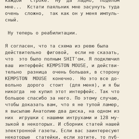
каждой   строке.  Ну  да  ладно,  поделом

мне...  Кстати паяльник мне засунуть туда

очень  сложно,  так как он у меня импуль-

сный.

 Ну теперь о реабилитации.

Я согласен, что та схема из ревю была

действительно  фиговой,  если не сказать,

что  это было полным SHIT'ом. Я подключил

ваш  интерфейс KEMPSTON MOUSE, и действи-

тельно  разница  очень большая, в сторону

KEMPSTON  MOUSE  конечно.  Но это все до-

вольно  дорого  стоит  (для меня), и я бы

никогда  не купил этот интерфейс. Так что

большое спасибо за него. По этому случаю,

чтобы доказать вам, что я не тупой ламер,

я высылаю Анатолию два диска, на одном из

них  игрушки с нашими интрухами и 128 му-

зыкой в некоторых. И сборник статей нашей

электронной газеты. Если вас заинтересуют

некоторые  статейки, если хотите, то пуб-
