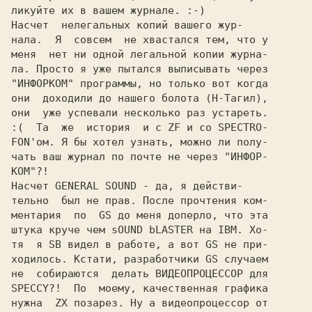
ликуйте их в вашем журнале. :-)

Насчет  нелегальных копий вашего жур-

нала.  Я  совсем  не хвастался тем, что у

меня  нет ни одной легальной копии журна-

ла. Просто я уже пытался выписывать через

"ИНФОРКОМ" программы, но только вот когда

они  доходили до нашего болота (Н-Тагил),

они  уже успевали несколько раз устареть.

:(  Та  же  история  и с ZF и со SPECTRO-

FON'ом. Я бы хотел узнать, можно ли полу-

чать ваш журнал по почте не через "ИНФОР-

КОМ"?!

Насчет GENERAL SOUND - да, я действи-

тельно  был не прав. После прочтения ком-

ментария  по  GS до меня доперло, что эта

штука круче чем sOUND bLASTER на IBM. Хо-

тя  я SB видел в работе, а вот GS не при-

ходилось. Кстати, разработчики GS случаем

не  собираются  делать ВИДЕОПРОЦЕССОР для

SPECCY?!  По  моему, качественная графика

нужна  ZX позарез. Ну а видеопроцессор от
