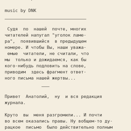
music by DNK
_______________________________

номере. И чтобы Вы, наши уважа-

ного письма нашей жертвы...

___
Привет  Анатолий,  ну  и вся редакция

журнала.

Круто  вы  меня разгромили... И почти

во всем оказались правы. Ну вобщем-то ду-

рацкое  письмо  было действительно полным
