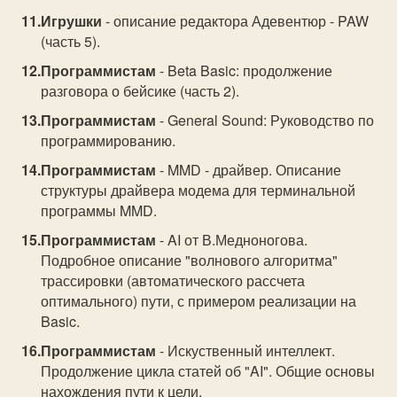
Игрушки
- описание редактора Адевентюр - PAW
(часть 5).
Программистам
- Beta Basic: продолжение
разговора о бейсике (часть 2).
Программистам
- General Sound: Руководство по
программированию.
Программистам
- MMD - драйвер. Описание
структуры драйвера модема для терминальной
программы MMD.
Программистам
- AI от В.Медноногова.
Подробное описание "волнового алгоритма"
трассировки (автоматического рассчета
оптимального) пути, с примером реализации на
Basic.
Программистам
- Искуственный интеллект.
Продолжение цикла статей об "AI". Общие основы
нахождения пути к цели.