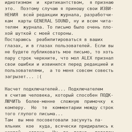
идиотизмом  и  критикантством,  я признаю

это.  Поэтому случаю я приношу свои ИЗВИ-

НЕНИЯ  всей редакции журнала, разработчи-

кам  карты GENERAL SOUND, ну и всем чита-

телям  журнала. То письмо было очень пло-

хой шуткой с моей стороны.

Постараюсь  реабилитироваться в ваших

глазах, и в глазах пользователей. Если вы

не будете публиковать мое письмо, то хоть

пару строк черкните, что мол ALEX признал

свои ошибки и извинился перед редакцией и

пользователями,  а то меня совсем совесть

загрызет... :(

Насчет подключателей... Подключателем

я считаю человека, который способен ПОДК-

ЛЮЧИТЬ  более-менне  сложную  примочку  к

комперу.  Но  те  комментарии между строк

того глупого письма...

Там  вы мне посоветовали засунуть па-

яльник  кое  куда, всячески придирались к
