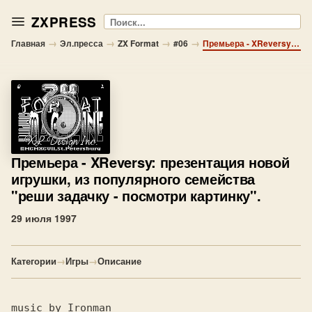
ZXPRESS
Поиск
→
→
→
→
Главная
Эл.пресса
ZX Format
#06
Премьера - XReversy: презентация новой игрушки, из популярного семейства "реши задачку - посмотри картинку".
Премьера
- XReversy: презентация новой
игрушки, из популярного семейства
"реши задачку - посмотри картинку".
29 июля 1997
Категории
→
Игры
→
Описание
music by Ironman