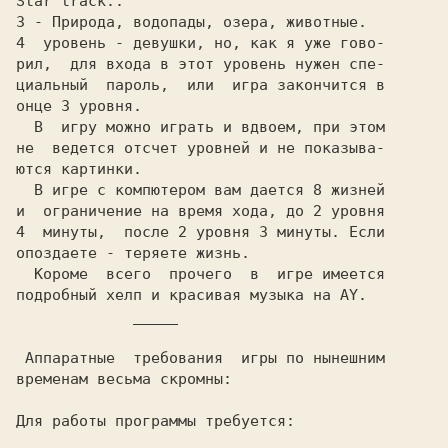
3 
4  уровень 
- девушки, но, как я уже гово-

рил,  для входа в этот уровень нужен спе-

  В  игру можно играть и вдвоем, при этом

не  ведется отсчет уровней и не показыва-

ются картинки.

  В игре с компютером вам дается 8 жизней

и  ограничение на время хода, до 2 уровня

4  минуты,  после 2 уровня 3 минуты. Если

опоздаете - теряете жизнь.

  Короме  всего  прочего  в  игре имеется

подробный хелп и красивая музыка на AY.

_____
 Аппаратные  требования  игры по нынешним

временам весьма скромны:

Для работы программы требуется: 