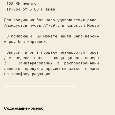
 128 Kb memory. 
 Tr-Dos от 5.03 и выше. 
Для получения большего удовольствия реко-

/мендуется иметь 
AY-89.. 
и 
Kempstom Mouse.

 В приложени  Вы можете найти Demo-версию

игры, без картинок.

 Выпуск  игры в продажу планируется через

две  недели  после  выхода данного номера

ZF.   Заинтересованых  в  распространении

данного  продукта просим связаться с нами

по телефону редакции.

Содержание номера: