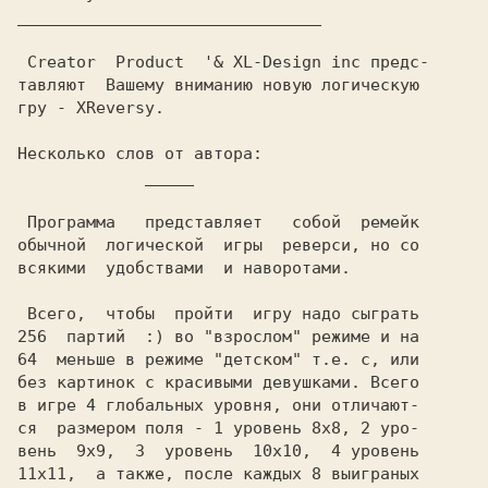
_______________________________

 Creator  Product  '& XL-Design inc предс-

Несколько слов от автора:

_____
 Программа   представляет   собой  ремейк

обычной  логической  игры  реверси, но со

всякими  удобствами  и наворотами.

 Всего,  чтобы  пройти  игру надо сыграть

256  партий  :) во "взрослом" режиме и на

64  меньше в режиме "детском" т.е. с, или

без картинок с красивыми девушками. Всего

в игре 4 глобальных уровня, они отличают-

ся  размером поля - 1 уровень 8x8, 2 уро-

вень  9x9,  3  уровень  10x10,  4 уровень

11x11,  а также, после каждых 8 выиграных
