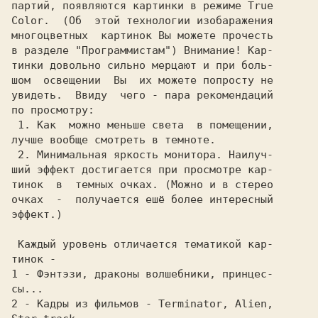
партий, появляются картинки в режиме True

Color.  (Об  этой технологии изобаражения

многоцветных  картинок Вы можете прочесть

в разделе "Программистам") Внимание! Kар-

тинки довольно сильно мерцают и при боль-

шом  освещении  Вы  их можете попросту не

увидеть.  Ввиду  чего - пара рекомендаций

 1. 
Как  можно меньше света  в помещении,

 2. 
Минимальная яркость монитора. Наилуч-

ший эффект достигается при просмотре кар-

тинок  в  темных очках. (Можно и в стерео

очках  -  получается ешё более интересный

эффект.)

 Каждый уровень отличается тематикой кар-

1 
- Фэнтэзи, драконы волшебники, принцес-

2 
- Кадры из фильмов - Terminator, Alien,
