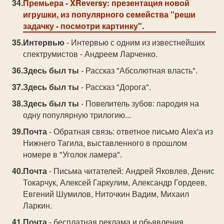
Премьера
- XReversy: презентация новой
игрушки, из популярного семейства "реши
задачку - посмотри картинку".
Интервью
- Интервью с одним из известнейших
спектрумистов - Андреем Ларченко.
Здесь был ты
- Рассказ "Абсолютная власть".
Здесь был ты
- Рассказ "Дорога".
Здесь был ты
- Повелитель зубов: пародия на
одну популярную трилогию...
Почта
- Обратная связь: ответное письмо Alex'а из
Нижнего Тагила, выставленного в прошлом
номере в "Уголок ламера".
Почта
- Письма читателей: Андрей Яковлев, Денис
Токарчук, Алексей Гаркулим, Александр Гордеев,
Евгений Шумилов, Ниточкин Вадим, Михаил
Ларкин.
Почта
- бесплатная реклама и обьявления.