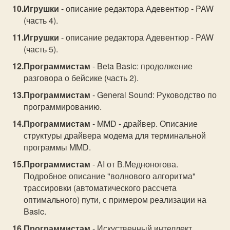
Игрушки
- описание редактора Адевентюр - PAW
(часть 4).
Игрушки
- описание редактора Адевентюр - PAW
(часть 5).
Программистам
- Beta Basic: продолжение
разговора о бейсике (часть 2).
Программистам
- General Sound: Руководство по
программированию.
Программистам
- MMD - драйвер. Описание
структуры драйвера модема для терминальной
программы MMD.
Программистам
- AI от В.Медноногова.
Подробное описание "волнового алгоритма"
трассировки (автоматического рассчета
оптимального) пути, с примером реализации на
Basic.
Программистам
- Искуственный интеллект.