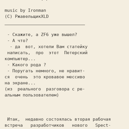
music by Ironman
(C) РжавельщикXLD
_______________________________

 - Скажите, а ZF6 уже вышел?
 - А что?
 - да  вот, хотели Вам статейку

компьютер...
 - Какого рода ?
на экране...
альным пользователем)

 Итак,  недавно состоялась вторая рабочая

встреча   разработчиков   нового   Spect-
