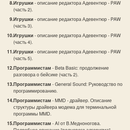
Игрушки
- описание редактора Адевентюр - PAW
(часть 2).
Игрушки
- описание редактора Адевентюр - PAW
(часть 3).
Игрушки
- описание редактора Адевентюр - PAW
(часть 4).
Игрушки
- описание редактора Адевентюр - PAW
(часть 5).
Программистам
- Beta Basic: продолжение
разговора о бейсике (часть 2).
Программистам
- General Sound: Руководство по
программированию.
Программистам
- MMD - драйвер. Описание
структуры драйвера модема для терминальной
программы MMD.
Программистам
- AI от В.Медноногова.
Подробное описание "волнового алгоритма"