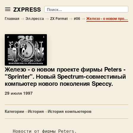
ZXPRESS
Поиск
→
→
→
→
Главная
Эл.пресса
ZX Format
#06
Железо - о новом проекте фирмы Peters - "Sprinter". Новый Spectrum-совместимый компьютер нового поколения Speccy.
Железо
- о новом проекте фирмы Peters -
"Sprinter". Новый Spectrum-совместимый
компьютер нового поколения Speccy.
29 июля 1997
Категории
→
История
→
История компьютеров
Новости от фирмы Peters.