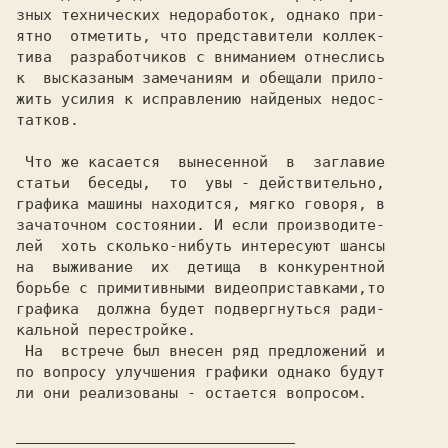
зных технических недоработок, однако при-

ятно  отметить, что представители коллек-

тива  разработчиков с вниманием отнеслись

к  высказаным замечаниям и обещали прило-

жить усилия к исправлению найденых недос-

татков.

 Что же касается  вынесенной  в  заглавие

статьи  беседы,  то  увы - действительно,

графика машины находится, мягко говоря, в

зачаточном состоянии. И если производите-

лей  хоть сколько-нибуть интересуют шансы

на  выживание  их  детища  в конкурентной

борьбе с примитивными видеоприставками,то

графика  должна будет подвергнуться ради-

кальной перестройке.

 На  встрече был внесен ряд предложений и

по вопросу улучшения графики однако будут

ли они реализованы - остается вопросом.

_______________________________