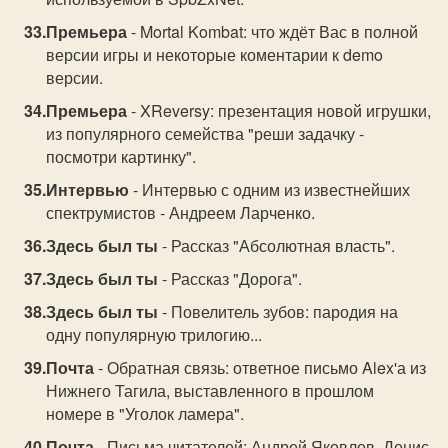
Премьера
- Mortal Kombat: что ждёт Вас в полной
версии игры и некоторые коментарии к demo
версии.
Премьера
- XReversy: презентация новой игрушки,
из популярного семейства "реши задачку -
посмотри картинку".
Интервью
- Интервью с одним из известнейших
спектрумистов - Андреем Ларченко.
Здесь был ты
- Рассказ "Абсолютная власть".
Здесь был ты
- Рассказ "Дорога".
Здесь был ты
- Повелитель зубов: пародия на
одну популярную трилогию...
Почта
- Обратная связь: ответное письмо Alex'а из
Нижнего Тагила, выставленного в прошлом
номере в "Уголок ламера".
Почта
- Письма читателей: Андрей Яковлев, Денис