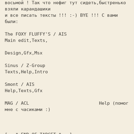
восьмой ! Так что нефиг тут сидеть,быстренько 
взяли карандашики

и все писать тексты !!! :-) BYE !!! С вами 
были:

The FOXY FLUFFY'S / AIS                         
Main edit,Texts,

Design,Gfx,Msx

Sinus / Z-Group                                 
Texts,Help,Intro

Smont / AIS                                     
Help,Texts,Gfx

MAG / ACL                          Help (помог 
мне с часиками :)
