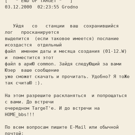
[   * END OF TARGET *   ]            
03.12.2000  02:23:55 Grodno

   Уйдя   со   станции  ваш  сохранившийся  
лог   просканируется

выделится  (если таковое имеется) послание 
исоздастся  отдельный

файл  именем даты и месяца создания (01-12.W) 
и  поместится этот

файл в ариЮ common. Зайдя следуЮщий за вами 
Юзер  ваше сообщение

уже сможет скачать и прочитать. Удобно? Я тоЖе 
так считаЮ :).

На этом разрешите раскланяться  и попрощаться 
с вами. До встречи

очередном TargeT'e. И до встречи на 
HOME_bbs!!!

По всем вопросам пишите E-Mail или обычной 
почтой:
