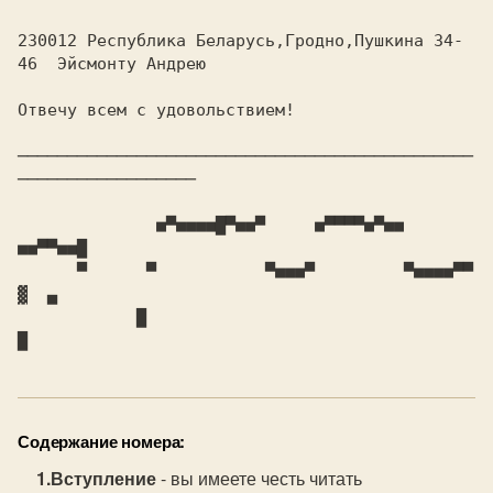
230012 Республика Беларусь,Гродно,Пушкина 34-
46  Эйсмонту Андрею

Отвечу всем с удовольствием!

──────────────────────────────────────────────
──────────────────

              ■▀■■■■█▀■■▀     ■▀▀▀▀■▀■■       
■■▀▀■■█

      ▀      ▀           ▀■■■▀         ▀■■■■▀▀       
▓  ▄

            █                                         
Содержание номера:
Вступление
- вы имеете честь читать