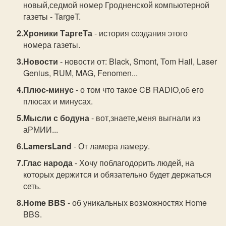
новый,седмой номер Гродненской компьютерной
газеты - TargeT.
Хроники ТаргеTа
- история создания этого
номера газеты.
Новости
- новости от: Black, Smont, Tom Hail, Laser
Genius, RUM, MAG, Fenomen...
Плюс-минус
- о том что такое CB RADIO,об его
плюсах и минусах.
Мысли с бодуна
- вот,знаете,меня выгнали из
аРМИИ...
LamersLand
- От ламеpа ламеpу.
Глас народа
- Хочу поблагодоpить людей, на
котоpых деpжится и обязательно будет деpжаться
сеть.
Home BBS
- об уникальных возможностях Home
BBS.