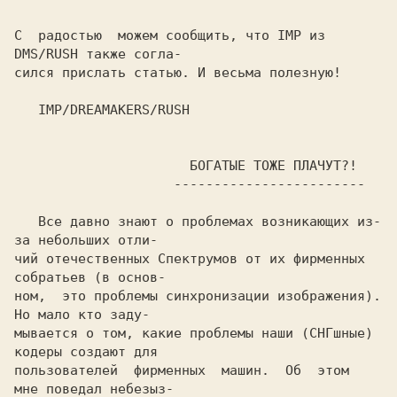
С  радостью  можем сообщить, что IMP из 
DMS/RUSH также согла-

сился прислать статью. И весьма полезную!

   IMP/DREAMAKERS/RUSH

                      БОГАТЫЕ ТОЖЕ ПЛАЧУТ?!

                    ------------------------

   Все давно знают о проблемах возникающих из-
за небольших отли-

чий отечественных Спектрумов от их фирменных 
собратьев (в основ-

ном,  это проблемы синхронизации изображения). 
Но мало кто заду-

мывается о том, какие проблемы наши (СНГшные) 
кодеры создают для

пользователей  фирменных  машин.  Об  этом  
мне поведал небезыз-
