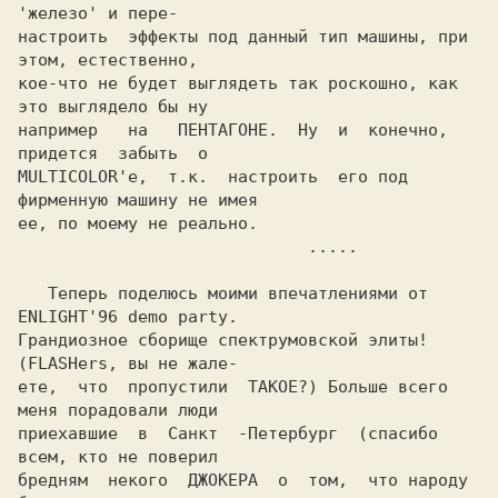
'железо' и пере-

настроить  эффекты под данный тип машины, при 
этом, естественно,

кое-что не будет выглядеть так роскошно, как 
это выглядело бы ну

например   на   ПЕНТАГОНЕ.  Ну  и  конечно,  
придется  забыть  о

MULTICOLOR'e,  т.к.  настроить  его под 
фирменную машину не имея

ее, по моему не реально.

                             .....

   Теперь поделюсь моими впечатлениями от 
ENLIGHT'96 demo party.

Грандиозное сборище спектрумовской элиты! 
(FLASHers, вы не жале-

ете,  что  пропустили  ТАКОЕ?) Больше всего 
меня порадовали люди

приехавшие  в  Санкт  -Петербург  (спасибо  
всем, кто не поверил

бредням  некого  ДЖОКЕРА  о  том,  что народу 