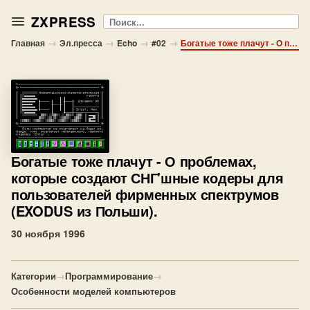
ZXPRESS
Поиск
→
→
→
→
Главная
Эл.пресса
Echo
#02
Богатые тоже плачут - О проблемах, которые создают СНГ'шные кодеры для пользователей фирменных спектрумов (EXODUS из Польши).
Богатые тоже плачут
- О проблемах,
которые создают СНГ'шные кодеры для
пользователей фирменных спектрумов
(EXODUS из Польши).
30 ноября 1996
Категории
→
Программирование
→
Особенности моделей компьютеров