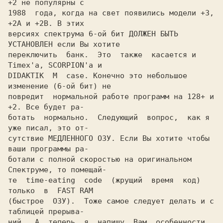
+2 не популярны с

1988  года, когда на свет появились модели +3, 
+2А и +2В. В этих

версиях спектрума 6-ой бит ДОЛЖЕН БЫТЬ 
УСТАНОВЛЕН если Вы хотите

переключить  банк.  Это  также  касается и 
Timex'a, SCORPION'a и

DIDAKTIK  M  case. Конечно это небольшое 
изменение (6-ой бит) не

повредит  нормальной работе программ на 128+ и 
+2. Все будет ра-

ботать  нормально.  Следующий  вопрос,  как я 
уже писал, это от-

сутствие МЕДЛЕННОГО ОЗУ. Если Вы хотите чтобы 
ваши программы ра-

ботали с полной скоростью на оригинальном 
Спектруме, то помещай-

те  time-eating  code  (жрущий  время  код)  
только  в  FAST RAM

(быстрое  ОЗУ).  Тоже самое следует делать и с 
таблицей прерыва-

ний.  А  теперь  я  напишу  Вам  особенности  