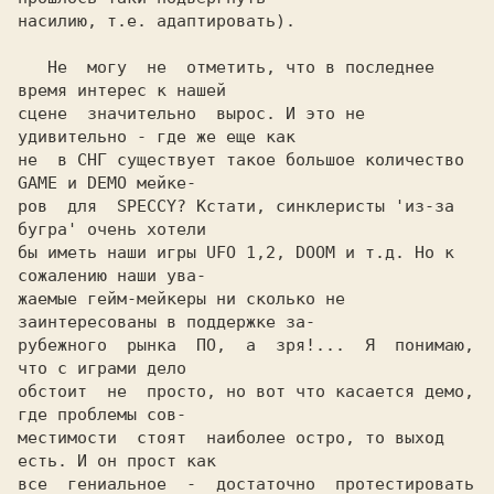
насилию, т.е. адаптировать).

   Не  могу  не  отметить, что в последнее 
время интерес к нашей

сцене  значительно  вырос. И это не 
удивительно - где же еще как

не  в СНГ существует такое большое количество 
GAME и DEMO мейке-

ров  для  SPECCY? Кстати, синклеристы 'из-за 
бугра' очень хотeли

бы иметь наши игры UFO 1,2, DOOM и т.д. Но к 
сожалению наши ува-

жаемые гейм-мейкеры ни сколько не 
заинтересованы в поддержке за-

рубежного  рынка  ПО,  а  зря!...  Я  понимаю, 
что с играми дело

обстоит  не  просто, но вот что касается демо, 
где проблемы сов-

местимости  стоят  наиболее остро, то выход 
есть. И он прост как

все  гениальное  -  достаточно  протестировать  