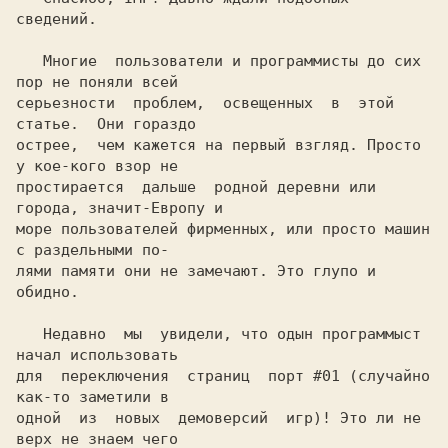
сведений.

   Многие  пользователи и программисты до сих 
пор не поняли всей

серьезности  проблем,  освещенных  в  этой  
статье.  Они гораздо

острее,  чем кажется на первый взгляд. Просто 
у кое-кого взор не

простирается  дальше  родной деревни или 
города, значит-Европу и

море пользователей фирменных, или просто машин 
с раздельными по-

лями памяти они не замечают. Это глупо и 
обидно.

   Недавно  мы  увидели, что одын программыст 
начал использовать

для  переключения  страниц  порт #01 (случайно 
как-то заметили в

одной  из  новых  демоверсий  игр)! Это ли не 
верх не знаем чего
