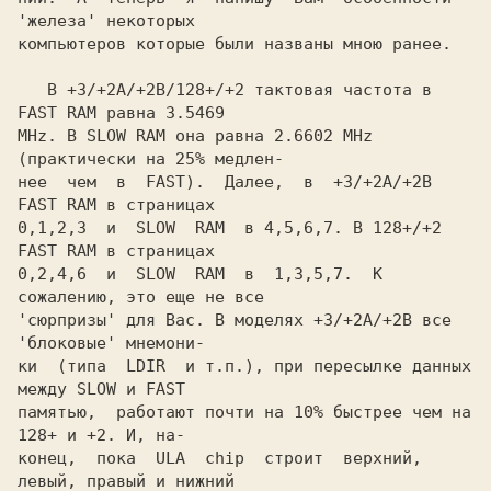
'железа' некоторых

компьютеров которые были названы мною ранее.

   В +3/+2А/+2В/128+/+2 тактовая частота в 
FAST RAM равна 3.5469

MHz. В SLOW RAM она равна 2.6602 MHz 
(практически на 25% медлен-

нее  чем  в  FAST).  Далее,  в  +3/+2A/+2B  
FAST RAM в страницах

0,1,2,3  и  SLOW  RAM  в 4,5,6,7. В 128+/+2 
FAST RAM в страницах

0,2,4,6  и  SLOW  RAM  в  1,3,5,7.  К  
сожалению, это еще не все

'сюрпризы' для Вас. В моделях +3/+2А/+2В все 
'блоковые' мнемони-

ки  (типа  LDIR  и т.п.), при пересылке данных 
между SLOW и FAST

памятью,  работают почти на 10% быстрее чем на 
128+ и +2. И, на-

конец,  пока  ULA  chip  строит  верхний, 
левый, правый и нижний
