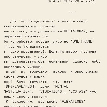
                     у 48/TIMEX2128 = 2622

                             .....

   Для 'особо одаренных' я поясню смысл 
вышеизложенного. Большая

часть того, что делается на ПЕНТАГОНАХ, на 
фирменных машинах ли-

бо не работает вообще, либо не 'ONE FRAME' 
(т.е. не укладывается

в  одно прерывание). Делайте выбор, господа 
программисты, - либо

вы  довольствуетесь  локальной  сценой,  либо 
принимаете условия

'игры'  и,  возможно,  вскоре  и европейская 
сцена будет у ваших

ног!  Хочу  заметить,  что  наши  
(DMS/LAVE/RUSH)  демо  'MENTAL

MASTURBATION',  'VIBRATIONS', 'ECSTASY' уже 
нашли своего зрителя

(К  сожалению,  все кроме 'VIBRATIONS' 
прошлось-таки подвергнуть
