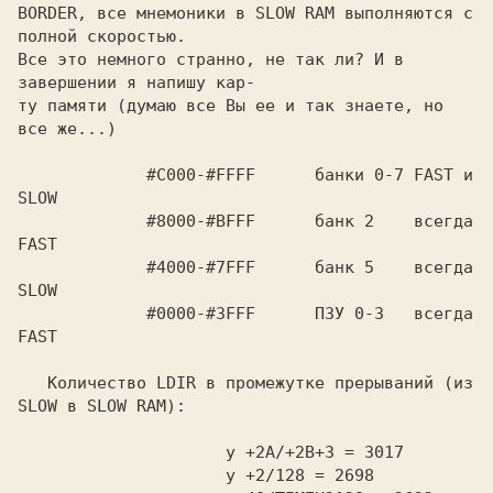
BORDER, все мнемоники в SLOW RAM выполняются с 
полной скоростью.

Все это немного странно, не так ли? И в 
завершении я напишу кар-

ту памяти (думаю все Вы ее и так знаете, но 
все же...)

             #C000-#FFFF      банки 0-7 FAST и 
SLOW

             #8000-#BFFF      банк 2    всегда 
FAST

             #4000-#7FFF      банк 5    всегда 
SLOW

             #0000-#3FFF      ПЗУ 0-3   всегда 
FAST

   Количество LDIR в промежутке прерываний (из 
SLOW в SLOW RAM):

                     у +2А/+2В+3 = 3017

                     у +2/128 = 2698
