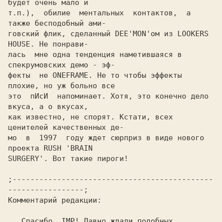
будет очень мало и

т.п.),  обилие  ментальных  контактов,  а 
также бесподобный ами-

говский флик, сделанный DEE'MON'ом из LOOKERS 
HOUSE. Не понрави-

лась  мне одна тенденция наметившаяся в 
спекрумовских демо - эф-

фекты  не ONEFRAME. Не то чтобы эффекты 
плохие, но уж больно все

это  пИсИ  напоминает. Хотя, это конечно дело 
вкуса, а о вкусах,

как известно, не спорят. Кстати, всех 
ценителей качественных де-

мо  в  1997  году ждет сюрприз в виде нового 
проекта RUSH 'BRAIN

SURGERY'. Вот такие пироги!

;---------------------------------------------
-----------------;

Комментарий редакции:

   Спасибо, IMP! Давно ждали подобных 