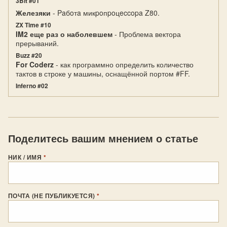
3Bit #01
Железяки
- Paбoтa микpoпpoцeccopa Z80.
ZX Time #10
IM2 еще раз о наболевшем
- Проблема вектора
прерываний.
Buzz #20
For Coderz
- как программно определить количество
тактов в строке у машины, оснащённой портом #FF.
Inferno #02
Поделитесь вашим мнением о статье
НИК / ИМЯ
*
ПОЧТА (НЕ ПУБЛИКУЕТСЯ)
*