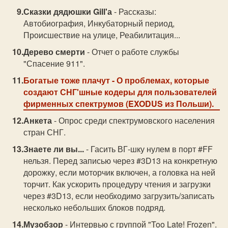
Сказки дядюшки Gill'а
- Рассказы:
Автобиография, Инкубаторный период,
Происшествие на улице, Реабилитация...
Дерево смерти
- Отчет о работе службы
"Спасение 911".
Богатые тоже плачут
- О проблемах, которые
создают СНГ'шные кодеры для пользователей
фирменных спектрумов (EXODUS из Польши).
Анкета
- Опрос среди спектрумовского населения
стран СНГ.
Знаете ли вы...
- Гасить ВГ-шку нулем в порт #FF
нельзя. Перед записью через #3D13 на конкретную
дорожку, если моторчик включен, а головка на ней
торчит. Как ускорить процедуру чтения и загрузки
через #3D13, если необходимо загрузить/записать
несколько небольших блоков подряд.
Музобзор
- Интервью с группой "Too Late! Frozen".