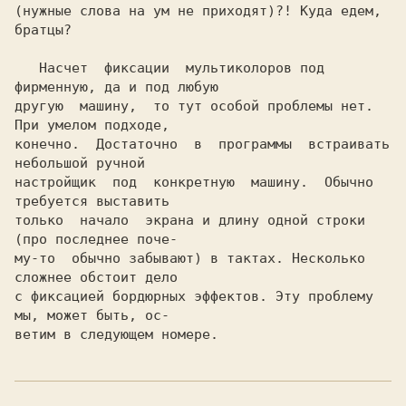
(нужные слова на ум не приходят)?! Куда едем, 
братцы?

   Насчет  фиксации  мультиколоров под 
фирменную, да и под любую

другую  машину,  то тут особой проблемы нет. 
При умелом подходе,

конечно.  Достаточно  в  программы  встраивать  
небольшой ручной

настройщик  под  конкретную  машину.  Обычно 
требуется выставить

только  начало  экрана и длину одной строки 
(про последнее поче-

му-то  обычно забывают) в тактах. Несколько 
сложнее обстоит дело

с фиксацией бордюрных эффектов. Эту проблему 
мы, может быть, ос-
