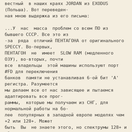
вестный  в наших краях JORDAN из EXODUS 
(Польша). Вот переведен-

ная мною выдержка из его письма:

...У  нас  масса  проблем со всем ПО из 
бывшего СССР. Все это из

-за  ряда  отличий ПЕНТАГОНА от оригинального 
SPECCY. Во-первых,

ПЕНТАГОН  не  имеет  SLOW RAM (медленного 
ОЗУ), во-вторых, почти

все  владельцы  этой машины используют порт 
#FD для переключения

банков  памяти не устанавливая 6-ой бит 'А' 
регистра. Разумеется

мы делаем все от нас зависящее и пытаемся 
адаптировать все прог-

раммы,  которые мы получаем из СНГ, для 
нормальной работы на бо-

лее  популярных в западной европе моделях чем 
+2 или 128+. Может

быть  Вы  не знаете этого, но спектрумы 128+ и 