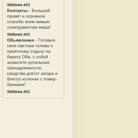
SibNews #03
Контакты
- Большой
привет и огромное
спасибо всем живым
спектрумистам мира!
SibNews #03
Обьявление
- Готовьте
свои светлые головы к
приятному отдыху на
берегу Оби, с собой
захватите купальные
принадлежности,
средства для/от загара и
блютус-колонки с повер-
банками!
SibNews #02