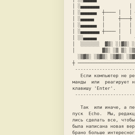
│ ░▄▄▄▄▄▄▄           │ 
│ ░▄▄▄▄▄▄  ┼──── │   │ 
│ ░▄▄▄▄▄   │     ┼───┼ 
│ ░▄▄▄▄▄▄  │     │   │ 
│ ░▄▄▄▄▄▄▄ ┼──── │   │ 
│ ░░▄▄▄▄▄        │     
│  ░░░░░░░  ▓▒░ ░│▓▒░ ░
│          ▓▒░ ░▒ ▒░ ░▒
  ░▒▓▒░ ░▒▓▒░ ░▒▓▒░ ░▒▓▒░ ░▒▓▒░  ║ █▄▄ ║

┼ ─────────────────────
 ----------------------------------------

   Если компьютер не реагирует на Ваши ко-

манды  или  реагирует н
клавишу 'Enter'.

 ----------------------------------------

   Так  или иначе, а перед Вами второй вы-

пуск  Echo.  Mы, редакц
лись сделать все, чтобы
была написана новая вер
брано больше интересног