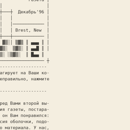
│                 │

┼───┼  Декабрь'96 │

│   │             │

│   │──────────── │

│   │ Brest, New  │

┼───┼──────────── │

 ▓▒░│ ▒▓▒ ║ ▄▄▄ ║ │

▓▒░  ▒▓▒░ ║ ▄▄█ ║ │

───────────────── ┼

еправильно, нажмите

ия газеты, постара-

 он Вам понравился:

сия оболочки, подо-

о материала. У нас,
