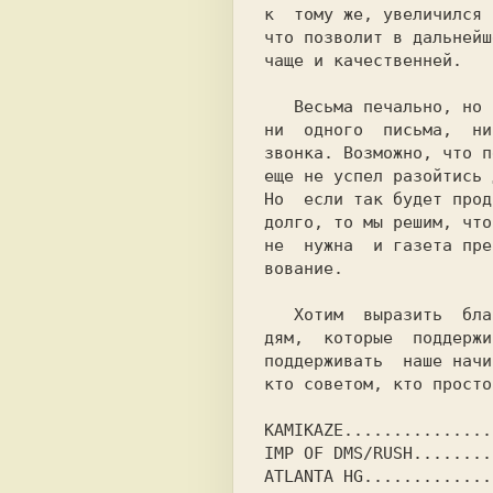
к  тому же, увеличился 
что позволит в дальнейш
чаще и качественней.

   Весьма печально, но пока мы не получили

ни  одного  письма,  ни
звонка. Возможно, что п
еще не успел разойтись 
Но  если так будет прод
долго, то мы решим, что
не  нужна  и газета пре
вование.

   Хотим  выразить  благодарность всем лю-

дям,  которые  поддержи
поддерживать  наше начи
кто советом, кто просто
KAMIKAZE...............
IMP OF DMS/RUSH........
ATLANTA HG.............