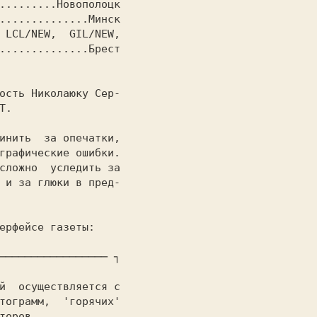
.........Новополоцк

..............Минск

 LCL/NEW,  GIL/NEW,

..............Брест

.

графические ошибки.

сложно  уследить за

 и за глюки в пред-

───────────────── ┐

тограмм,  'горячих'

торов.
