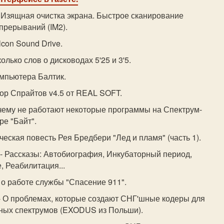
 Изящная очистка экрана. Быстрое сканирование
прерываний (IM2).
lcon Sound Drive.
олько слов о дисководах 5'25 и 3'5.
омпьютера Балтик.
ор Спрайтов v4.5 от REAL SOFT.
чему не работают некоторые программы на Спектрум-
е "Байт".
ческая повесть Рея Бредбери "Лед и пламя" (часть 1).
- Рассказы: Автобиография, Инкубаторный период,
, Реабилитация...
 о работе службы "Спасение 911".
- О проблемах, которые создают СНГ'шные кодеры для
ных спектрумов (EXODUS из Польши).