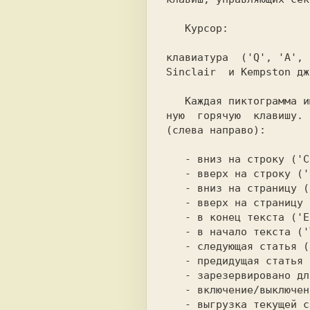
   Курсор:

клавиатура  ('Q', 'A', 
Sinclair  и Kempston дж
   Каждая пиктограмма имеет свою собствен-

ную  горячую  клавишу. 
(слева направо):

   - вниз на строку ('CS-6');

   - вверх на строку ('CS-7');

   - вниз на страницу ('CS-8');

   - вверх на страницу ('CS-5');

   - в конец текста ('Е');

   - в начало текста ('T');

   - следующая статья ('N');

   - предидущая статья ('R');

   - зарезервировано для расширения ('L');

   - включение/выключение музыки ('M');

   - выгрузка текущей статьи ('EXTENT');
