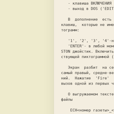
   - клавиша ВКЛЮЧЕНИЯ Kempston ('K');

   - выход в DOS ('EDIT').

   В  дополнение  есть  еще  ряд 'горячих'

клавиш,  которые не име
тограмм:

   '1', '2', '3', '4'-настройка цветов;

   'ENTER'- в любой момент выключает KEMP-

STON джойстик. Включить
ствующей пиктограммой (
   Экран  разбит  на сектора: самый левый,

самый правый, средне-ве
ний.  Нажатие  'Fire'  
вызов одной из первых ч
   О выгружаемом тексте: он записывается в

файлы

    ЕCH<номер газеты>_<номер статьи>.С
