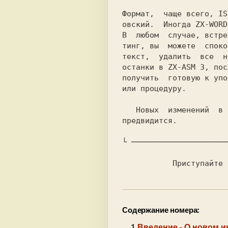
Формат,  чаще всего, IS
овский.  Иногда ZX-WORD
В  любом  случае, встре
тинг, вы  можете  споко
текст,  удалить  все  н
останки в ZX-ASM 3, пос
получить  готовую к упо
или процедуру.

   Новых  изменений  в  интерфейсе пока не

предвидится.

└ ─────────────────────
           Приступ
Содержание номера:
Введение
- О новом и