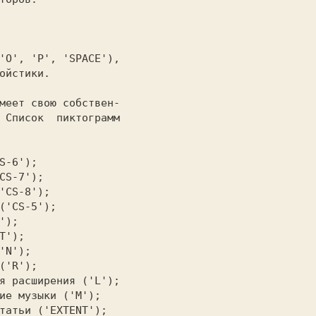
'O', 'P', 'SPACE'),

ойстики.

 Список  пиктограмм
