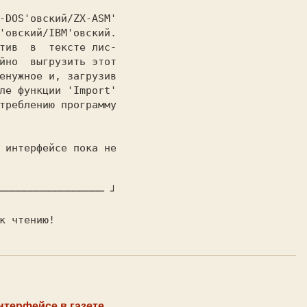
-DOS'овский/ZX-ASM'

'овский/IBM'овский.

тив  в  тексте лис-

йно  выгрузить этот

енужное и, загрузив

ле функции 'Import'

треблению программу

───────────────── ┘

айте к чтению!
нтерфейсе в газете.