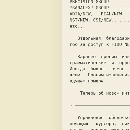
PRECISION GROUP........
*SANALEX* GROUP........
ADIA/NEW,   REAL/NEW,  
NST/NEW, CSI/NEW.......
etc...

   Отдельная  благодарность Николаюку Сер-

гею за доступ к FIDO NET
   Заранее  просим  извинить  за опечатки,

грамматические  и  орфо
Иногда  бывает  очень  
всем.  Просим извинения
идущем номере.

    Теперь об новом интерфейсе газеты:

┌ ─────────────────────
   Управление  оболочкой  осуществляется с

помощью   курсора,  пик
клавиш, управляющих сек