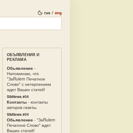
rus
/
eng
ОБЪЯВЛЕНИЯ И
РЕКЛАМА
Обьявление
-
Напоминаю, что
"ЗаRulem Печатное
Слово" с нетерпением
ждет Ваших статей!
SibNews #04
Контакты
- контакты
авторов газеты.
SibNews #04
Обьявление
- "ЗаRulem
Печатное Слово" ждет
Ваших статей!