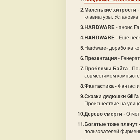
Маленькие хитрости
-
клавиатуры. Установка 
HARDWARE
- анонс Fa
HARDWARE
- Еще неск
Hardware- доработка к
Презентация
- Генерат
Проблемы Байта
- По
совместимом компьютер
Фантастика
- Фантасти
Сказки дядюшки Gill'а
Происшествие на улице
Дерево смерти
- Отчет
Богатые тоже плачут
пользователей фирмен