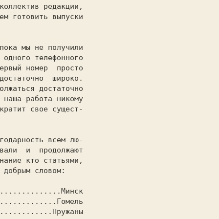
коллектив редакции,

ем готовить выпуски

 одного телефонного

ервый номер  просто

достаточно  широко.

олжаться достаточно

 наша работа никому

кратит свое сущест-

вали  и  продолжают

нание кто статьями,

 добрым словом:

..............Минск

.............Гомель

............Пружаны
