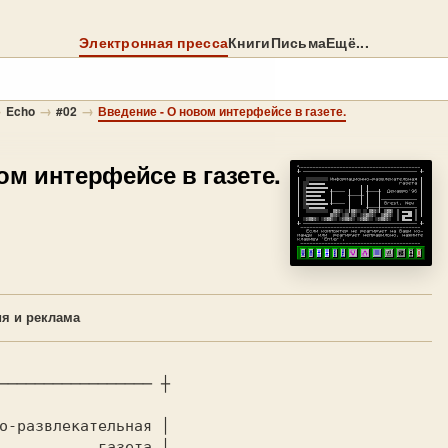
Электронная пресса
Книги
Письма
Ещё...
→
→
→
Echo
#02
Введение - О новом интерфейсе в газете.
ом интерфейсе в газете.
я и реклама
───────────────── ┼

о-развлекательная │

           газета │
