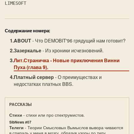
Содержание номера:
ABOUT
- Что DEMOBIT'96 грядущий нам готовит?
Зазеркалье
- Из хроники исчезновений.
Лит.Страничка
- Новые приключения Винни
Пуха (глава 9).
Платный сервер
- О преимуществах и
недостатках платных BBS.
РАССКАЗЫ
Стихи
- стихи или про спектрумистов.
SibNews #07
Телеги
- Теории Смысловых Вымыслов вывора чиваются
в спираль у меня в мозгу, образуя узоры по типу