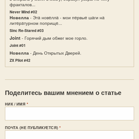
фракталов...
Never Mind #02
Новелла
- Этa новeллa - мои пeрвыe шaги нa
литeрaтурном поприщe...
Sinc Re-Stared #03
Joint
- Горячий дым обжег мое горло.
Joint #01
Новелла
- День Открытых Дверей.
ZX Pilot #42
Поделитесь вашим мнением о статье
НИК / ИМЯ
*
ПОЧТА (НЕ ПУБЛИКУЕТСЯ)
*