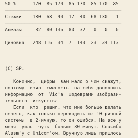
50 %      170  85 170  85 170  85 170  85

──────────────────────────────────────────

Стежки    130  68  40  17  40  68 130   1

──────────────────────────────────────────

Алмазы     32  80 136  80  32   0   0   0

──────────────────────────────────────────

Циновка   248 116  34  71 143  23  34 113

──────────────────────────────────────────

(С) SP.

   Конечно,  цифры  вам мало о чем скажут,

поэтому  взял  смелость  на себя дополнить

информацию  от  Vic'a  шедеврами изобрази-

тельного  искусства.

   Если  кто  решил, что мне больше делать

нечего, как только переводить из 10-ричной

системы  в 2-ичную, то он ошибся. На все у

меня  ушло  чуть  больше 30 минут. Спасибо

Alasm'у с Unicom'ом. Вручную лишь пришлось
