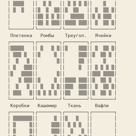
 │ ▒▒▒▒   ││  ▒ ▒   ││ ▒ ▒ ▒ ▒││    ▒   │

 │ ▒  ▒   ││▒  ▒  ▒▒││▒  ▒▒   ││ ▒  ▒▒ ▒│

 │        ││▒▒ ▒ ▒ ▒││  ▒▒▒▒▒ ││▒ ▒ ▒▒▒ │

 │        ││▒▒ ▒ ▒▒▒││▒▒▒▒ ▒▒▒││ ▒  ▒▒ ▒│

 └────────┘└────────┘└────────┘└────────┘

  Плетенка   Ромбы    Треугол.   Ячейки

 ┌────────┐┌────────┐┌────────┐┌────────┐

 │▒▒▒▒▒   ││ ▒   ▒ ▒││▒    ▒▒▒││ ▒  ▒▒ ▒│

 │ ▒▒▒ ▒  ││▒     ▒ ││     ▒▒▒││▒  ▒▒ ▒ │

 │  ▒   ▒ ││       ▒││     ▒▒ ││    ▒   │

 │ ▒   ▒▒▒││        ││     ▒  ││ ▒ ▒ ▒ ▒│

 │▒   ▒▒▒▒││       ▒││        ││▒▒▒ ▒▒▒▒│

 │   ▒ ▒▒▒││▒     ▒ ││▒▒▒▒ ▒▒▒││▒  ▒▒ ▒ │

 │  ▒   ▒ ││ ▒   ▒ ▒││▒▒▒  ▒▒▒││ ▒  ▒▒ ▒│

 │ ▒▒▒   ▒││▒ ▒ ▒ ▒ ││▒▒   ▒▒▒││▒  ▒▒ ▒ │

 └────────┘└────────┘└────────┘└────────┘

  Коробки   Кашемир    Ткань     Вафли

 ┌────────┐┌────────┐┌────────┐┌────────┐

 │ ▒▒▒▒▒▒▒││      ▒ ││▒   ▒   ││        │

 │ ▒     ▒││     ▒▒▒││ ▒ ▒ ▒  ││        │

 │ ▒     ▒││     ▒▒▒││  ▒   ▒ ││        │
