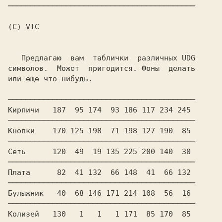
──────────────────────────────────────────

(C) VIC

   Предлагаю  вам  таблички  различных UDG

символов.  Может  пригодится. Фоны  делать

или еще что-нибудь.

──────────────────────────────────────────

Кирпичи   187  95 174  93 186 117 234 245

──────────────────────────────────────────

Кнопки    170 125 198  71 198 127 190  85

──────────────────────────────────────────

Сеть      120  49  19 135 225 200 140  30

──────────────────────────────────────────

Плата      82  41 132  66 148  41  66 132

──────────────────────────────────────────

Булыжник   40  68 146 171 214 108  56  16

──────────────────────────────────────────

Колизей   130   1   1   1 171  85 170  85
