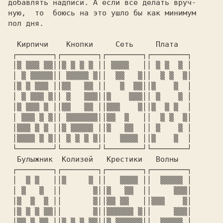
добавлять надписи. А если все делать вруч-

ную,  то  боюсь на это ушло бы как минимум

пол дня.

  Кирпичи    Кнопки     Сеть     Плата

 ┌────────┐┌────────┐┌────────┐┌────────┐

 │▒ ▒▒▒ ▒▒││▒ ▒ ▒ ▒ ││ ▒▒▒▒   ││ ▒ ▒  ▒ │

 │ ▒ ▒▒▒▒▒││ ▒▒▒▒▒ ▒││  ▒▒   ▒││  ▒ ▒  ▒│

 │▒ ▒ ▒▒▒ ││▒▒   ▒▒ ││   ▒  ▒▒││▒    ▒  │

 │ ▒ ▒▒▒ ▒││ ▒   ▒▒▒││▒    ▒▒▒││ ▒    ▒ │

 │▒ ▒▒▒ ▒ ││▒▒   ▒▒ ││▒▒▒    ▒││▒  ▒ ▒  │

 │ ▒▒▒ ▒ ▒││ ▒▒▒▒▒▒▒││▒▒  ▒   ││  ▒ ▒  ▒│

 │▒▒▒ ▒ ▒ ││▒ ▒▒▒▒▒ ││▒   ▒▒  ││ ▒    ▒ │

 │▒▒▒▒ ▒ ▒││ ▒ ▒ ▒ ▒││   ▒▒▒▒ ││▒    ▒  │

 └────────┘└────────┘└────────┘└────────┘

  Булыжник  Колизей   Крестики   Волны

 ┌────────┐┌────────┐┌────────┐┌────────┐

 │  ▒ ▒   ││▒     ▒ ││   ▒▒▒▒ ││  ▒▒▒▒▒ │

 │ ▒   ▒  ││       ▒││▒   ▒▒  ││     ▒▒▒│

 │▒  ▒  ▒ ││       ▒││▒▒ ▒▒   ││▒▒▒    ▒│

 │▒ ▒ ▒ ▒▒││       ▒││▒▒▒▒▒▒ ▒││     ▒▒▒│

 │▒▒ ▒ ▒▒ ││▒ ▒ ▒ ▒▒││▒ ▒▒▒▒▒▒││  ▒▒▒▒▒ │
