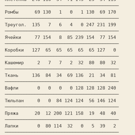
──────────────────────────────────────────

Ромбы      69 130   1   0   1 130  69 170

──────────────────────────────────────────

Треугол.  135   7   6   4   0 247 231 199

──────────────────────────────────────────

Ячейки     77 154   8  85 239 154  77 154

──────────────────────────────────────────

Коробки   127  65  65  65  65  65 127   0

──────────────────────────────────────────

Кашемир     2   7   7   2  32  80  80  32

──────────────────────────────────────────

Ткань     136  84  34  69 136  21  34  81

──────────────────────────────────────────

Вафли       0   0   0   0 128 128 128 240

──────────────────────────────────────────

Тюльпан     0   0  84 124 124  56 146 124

──────────────────────────────────────────

Пряжа      20  12 200 121 158  19  48  40

──────────────────────────────────────────

Лапки       0  80 114  32   0   5  39   2

──────────────────────────────────────────
