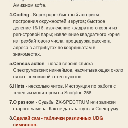
Амижном soft'е.
Coding
- Super-puper-быстрый алгоритм
построения окружностей и кругов; быстрое
деление 16/16; извлечение квадратного корня из
регистровой пары; извлечение квадратного корня
из трехбайтового числа; процедурка рассчета
адреса в аттрибутах по координатам в
знакоместах.
Census action
- новая версия списка
Спектрумовских никнеймов, насчитывающая около
пяти с половиной сотен пунктов.
Hints
- несколько читов. Инструкция по работе с
теневым монитором на Scorpion 256.
О разном
- Судьбы ZX-SPECTRUM или записки
старого ламера. Как не дать загнуться Спектруму.
Сделай сам
- таблички различных UDG
символов.