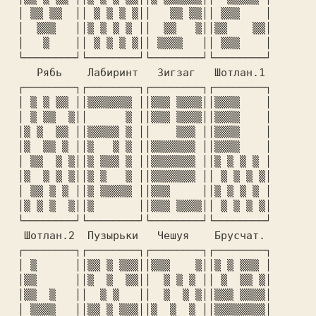
 │ ▒▒ ▒▒  ││ ▒ ▒ ▒ ▒││   ▒▒ ▒▒││ ▒▒▒    │

 │  ▒▒▒   ││▒ ▒ ▒ ▒ ││  ▒▒   ▒││▒▒    ▒▒│

 │   ▒    ││ ▒ ▒ ▒ ▒││ ▒▒▒▒   ││ ▒▒▒    │

 └────────┘└────────┘└────────┘└────────┘

    Рябь    Лабиринт   Зигзаг   Шотлан.1

 ┌────────┐┌────────┐┌────────┐┌────────┐

 │ ▒ ▒ ▒▒ ││▒▒▒▒▒▒▒ ││▒▒▒ ▒▒▒▒││▒▒▒▒    │

 │ ▒ ▒▒  ▒││      ▒ ││▒▒▒ ▒▒▒▒││▒▒▒▒    │

 │▒ ▒  ▒▒ ││▒▒▒▒▒ ▒ ││    ▒▒▒ ││▒▒▒▒    │

 │▒  ▒▒ ▒ ││▒   ▒ ▒ ││▒▒▒▒▒▒▒ ││▒▒▒▒    │

 │ ▒▒  ▒ ▒││▒ ▒▒▒ ▒ ││▒▒▒▒▒▒▒ ││▒ ▒ ▒ ▒ │

 │▒  ▒ ▒ ▒││▒ ▒   ▒ ││▒▒▒▒▒▒▒ ││ ▒ ▒ ▒ ▒│

 │ ▒▒ ▒ ▒ ││▒ ▒▒▒▒▒ ││▒▒▒     ││▒ ▒ ▒ ▒ │

 │▒ ▒ ▒  ▒││▒       ││▒▒▒ ▒▒▒▒││ ▒ ▒ ▒ ▒│

 └────────┘└────────┘└────────┘└────────┘

  Шотлан.2  Пузырьки   Чешуя    Брусчат.

 ┌────────┐┌────────┐┌────────┐┌────────┐

 │ ▒      ││▒▒ ▒ ▒▒▒││▒▒▒    ▒││▒ ▒ ▒▒▒ │

 │▒▒      ││▒  ▒  ▒▒││  ▒ ▒ ▒ ││ ▒  ▒▒ ▒│

 │▒▒  ▒   ││  ▒ ▒   ││  ▒  ▒ ▒││▒▒▒ ▒▒▒▒│

 │ ▒▒▒▒   ││▒▒ ▒ ▒▒▒││▒  ▒  ▒ ││▒▒▒▒▒▒▒▒│
