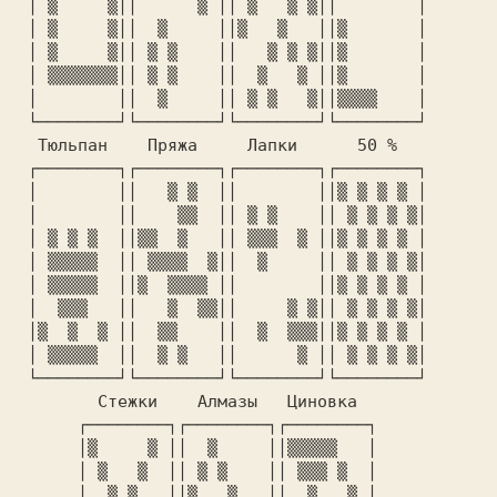
 │ ▒     ▒││      ▒ ││ ▒   ▒ ▒││        │

 │ ▒     ▒││  ▒     ││▒   ▒   ││▒       │

 │ ▒     ▒││ ▒ ▒    ││   ▒ ▒ ▒││▒       │

 │ ▒▒▒▒▒▒▒││ ▒ ▒    ││  ▒   ▒ ││▒       │

 │        ││  ▒     ││ ▒ ▒   ▒││▒▒▒▒    │

 └────────┘└────────┘└────────┘└────────┘

  Тюльпан    Пряжа     Лапки      50 %

 ┌────────┐┌────────┐┌────────┐┌────────┐

 │        ││   ▒ ▒  ││        ││▒ ▒ ▒ ▒ │

 │        ││    ▒▒  ││ ▒ ▒    ││ ▒ ▒ ▒ ▒│

 │ ▒ ▒ ▒  ││▒▒  ▒   ││ ▒▒▒  ▒ ││▒ ▒ ▒ ▒ │

 │ ▒▒▒▒▒  ││ ▒▒▒▒  ▒││  ▒     ││ ▒ ▒ ▒ ▒│

 │ ▒▒▒▒▒  ││▒  ▒▒▒▒ ││        ││▒ ▒ ▒ ▒ │

 │  ▒▒▒   ││   ▒  ▒▒││     ▒ ▒││ ▒ ▒ ▒ ▒│

 │▒  ▒  ▒ ││  ▒▒    ││  ▒  ▒▒▒││▒ ▒ ▒ ▒ │

 │ ▒▒▒▒▒  ││  ▒ ▒   ││      ▒ ││ ▒ ▒ ▒ ▒│

 └────────┘└────────┘└────────┘└────────┘

        Стежки    Алмазы   Циновка

      ┌────────┐┌────────┐┌────────┐

      │▒     ▒ ││  ▒     ││▒▒▒▒▒   │

      │ ▒   ▒  ││ ▒ ▒    ││ ▒▒▒ ▒  │

      │  ▒ ▒   ││▒   ▒   ││  ▒   ▒ │
