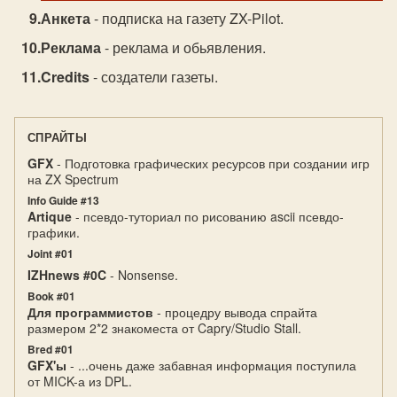
Анкета
- подписка на газету ZX-Pilot.
Реклама
- реклама и обьявления.
Credits
- создатели газеты.
СПРАЙТЫ
GFX
- Подготовка графических ресурсов при создании игр
на ZX Spectrum
Info Guide #13
Artique
- псевдо-туториал по рисованию ascii псевдо-
графики.
Joint #01
IZHnews #0C
- Nonsense.
Book #01
Для программистов
- процедру вывода спрайта
размером 2*2 знакоместа от Capry/Studio Stall.
Bred #01
GFX'ы
- ...очень даже забавная информация поступила
от MICK-а из DPL.