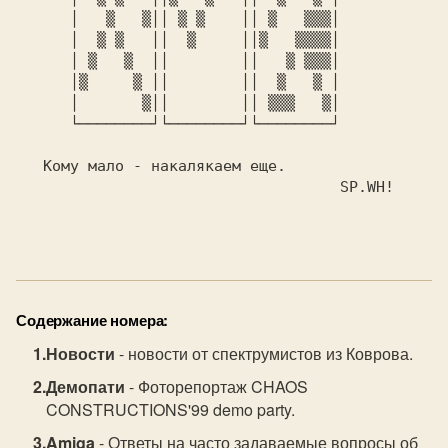
      │   ▒   ▒││ ▒ ▒    ││ ▒   ▒▒▒│

      │  ▒ ▒   ││  ▒     ││▒   ▒▒▒▒│

      │ ▒   ▒  ││        ││   ▒ ▒▒▒│

      │▒     ▒ ││        ││  ▒   ▒ │

      │       ▒││        ││ ▒▒▒   ▒│

      └────────┘└────────┘└────────┘

   Кому мало - накалякаем еще.

                                    SP.WH!

Содержание номера:
Новости
- новости от спектрумистов из Коврова.
Демопати
- Фоторепортаж CHAOS
CONSTRUCTIONS'99 demo party.
Amiga
- Ответы на часто задаваемые вопросы об