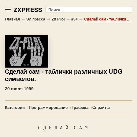
ZXPRESS
Поиск
→
→
→
→
Главная
Эл.пресса
ZX Pilot
#34
Сделай сам - таблички различных UDG символов.
Сделай сам
- таблички различных UDG
символов.
20 июля 1999
Категории
→
Программирование
→
Графика
→
Спрайты
            С Д Е Л А Й  С А М
