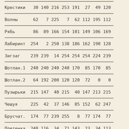
──────────────────────────────────────────

Крестики   30 140 216 253 191  27  49 120

──────────────────────────────────────────

Волны      62   7 225   7  62 112 195 112

──────────────────────────────────────────

Рябь       86  89 166 154 101 149 106 169

──────────────────────────────────────────

Лабиринт  254   2 250 138 186 162 190 128

──────────────────────────────────────────

Зигзаг    239 239  14 254 254 254 224 239

──────────────────────────────────────────

Шотлан.1  240 240 240 240 170  85 170  85

──────────────────────────────────────────

Шотлан.2   64 192 200 120 120  72   0   0

──────────────────────────────────────────

Пузырьки  215 147  40 215  40 147 213 215

──────────────────────────────────────────

Чешуя     225  42  37 146  85 152  62 247

──────────────────────────────────────────

Брусчат.  174  77 239 255   8  77 174  77

──────────────────────────────────────────

Плетенка  248 116  34  71 143  23  34 113
