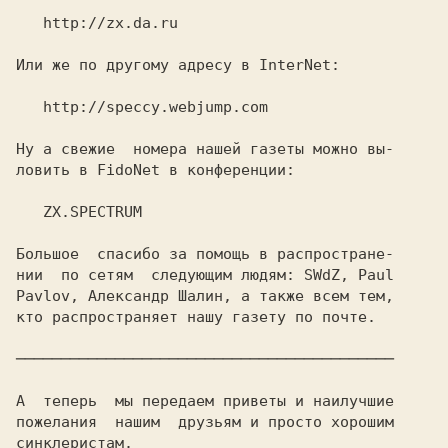
   http://zx.da.ru

Или же по другому адресу в InterNet:

   http://speccy.webjump.com

Ну а свежие  номера нашей газеты можно вы-

ловить в FidoNet в конференции:

   ZX.SPECTRUM

Большое  спасибо за помощь в распростране-

нии  по сетям  следующим людям: SWdZ, Paul

Pavlov, Александр Шалин, а также всем тем,

кто распространяет нашу газету по почте.

──────────────────────────────────────────

А  теперь  мы передаем приветы и наилучшие

пожелания  нашим  друзьям и просто хорошим

синклеристам.
