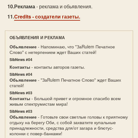
Реклама
- реклама и обьявления.
Credits
- создатели газеты.
ОБЪЯВЛЕНИЯ И РЕКЛАМА
Обьявление
- Напоминаю, что "ЗаRulem Печатное
Слово" с нетерпением ждет Ваших статей!
SibNews #04
Контакты
- контакты авторов газеты.
SibNews #04
Обьявление
- "ЗаRulem Печатное Слово" ждет Ваших
статей!
SibNews #03
Контакты
- Большой привет и огромное спасибо всем
живым спектрумистам мира!
SibNews #03
Обьявление
- Готовьте свои светлые головы к приятному
отдыху на берегу Оби, с собой захватите купальные
принадлежности, средства для/от загара и блютус-
колонки с повер-банками!