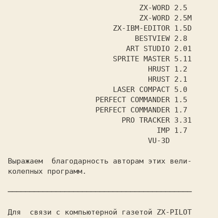
                              ZX-WORD 2.5

                              ZX-WORD 2.5M

                        ZX-IBM-EDITOR 1.5D

                             BESTVIEW 2.8

                           ART STUDIO 2.01

                        SPRITE MASTER 5.11

                                HRUST 1.2

                                HRUST 2.1

                        LASER COMPACT 5.0

                    PERFECT COMMANDER 1.5

                    PERFECT COMMANDER 1.7

                          PRO TRACKER 3.31

                                  IMP 1.7

                                VU-3D

Выражаем  благодарность авторам этих вели-

колепных программ.

──────────────────────────────────────────

Для  связи с компьютерной газетой ZX-PILOT
