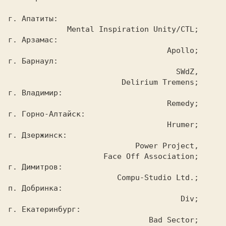
г. Апатиты:

             Mental Inspiration Unity/CTL;

г. Арзамас:

                                   Apollo;

г. Барнаул:

                                     SWdZ,

                         Delirium Tremens;

г. Владимир:

                                   Remedy;

г. Горно-Алтайск:

                                   Hrumer;

г. Дзержинск:

                            Power Project,

                     Face Off Association;

г. Димитров:

                        Compu-Studio Ltd.;

п. Добринка:

                                      Div;

г. Екатеринбург:

                               Bad Sector;
