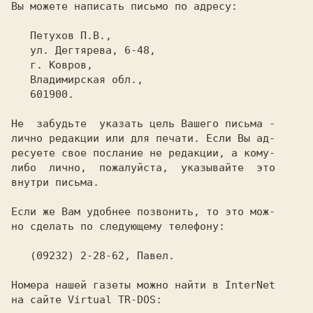
Вы можете написать письмо по адресу:

   Петухов П.В.,

   ул. Дегтярева, 6-48,

   г. Ковров,

   Владимирская обл.,

   601900.

Не  забудьте  указать цель Вашего письма -

лично редакции или для печати. Если Вы ад-

ресуете свое послание не редакции, а кому-

либо  лично,  пожалуйста,  указывайте  это

внутри письма.

Если же Вам удобнее позвонить, то это мож-

но сделать по следующему телефону:

   (09232) 2-28-62, Павел.

Номера нашей газеты можно найти в InterNet

на сайте Virtual TR-DOS:
