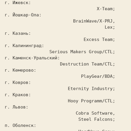
г. Ижевск:

                                   X-Team;

г. Йошкар-Ола:

                          BrainWave/X-PRJ,

                                      Lex;

г. Казань:

                              Excess Team;

г. Калининград:

                 Serious Makers Group/CTL;

г. Каменск-Уральский:

                     Destruction Team/CTL;

г. Кемерово:

                             PlayGear/BDA;

г. Ковров:

                        Eternity Industry;

г. Краков:

                        Hooy Programm/CTL;

г. Львов:

                           Cobra Software,

                            Steel Falcons;

п. Оболенск:
