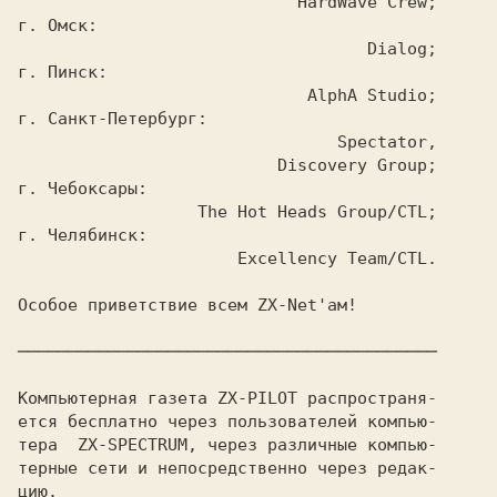
                            HardWave Crew;

г. Омск:

                                   Dialog;

г. Пинск:

                             AlphA Studio;

г. Санкт-Петербург:

                                Spectator,

                          Discovery Group;

г. Чебоксары:

                  The Hot Heads Group/CTL;

г. Челябинск:

                      Excellency Team/CTL.

Особое приветствие всем ZX-Net'ам!

──────────────────────────────────────────

Компьютерная газета ZX-PILOT распространя-

ется бесплатно через пользователей компью-

тера  ZX-SPECTRUM, через различные компью-

терные сети и непосредственно через редак-

цию.
