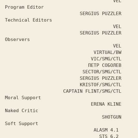
                                       VEL

Program Editor

                           SERGIUS PUZZLER

Technical Editors

                                       VEL

                           SERGIUS PUZZLER

Observers

                                       VEL

                                VIRTUAL/BW

                               VIC/SMG/CTL

                              ПЕТР СОБОЛЕВ

                            SECTOR/SMG/CTL

                           SERGIUS PUZZLER

                           KRISTOF/SMG/CTL

                     CAPTAIN FLINT/SMG/CTL

Moral Support

                               ERENA KLINE

Naked Critic

                                   SHOTGUN

Soft Support

                                ALASM 4.1

                                  STS 6.2
