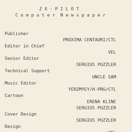
             Z X - P I L O T

    C o m p u t e r  N e w s p a p e r

Publisher

                      PROXIMA CENTAURI/CTL

Editor in Chief

                                       VEL

Senior Editor

                           SERGIUS PUZZLER

Technical Support

                                 UNCLE SAM

Music Editor

                        YERZMYEY/H-PRG/CTL

Cartoon

                               ERENA KLINE

                           SERGIUS PUZZLER

Cover Design

                           SERGIUS PUZZLER

Design
