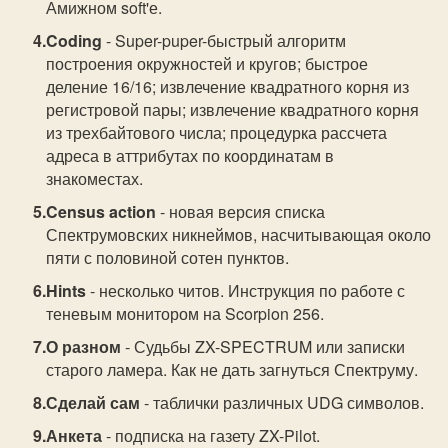
Амижном soft'е.
Coding
- Super-puper-быстрый алгоритм
построения окружностей и кругов; быстрое
деление 16/16; извлечение квадратного корня из
регистровой пары; извлечение квадратного корня
из трехбайтового числа; процедурка рассчета
адреса в аттрибутах по координатам в
знакоместах.
Census action
- новая версия списка
Спектрумовских никнеймов, насчитывающая около
пяти с половиной сотен пунктов.
Hints
- несколько читов. Инструкция по работе с
теневым монитором на Scorpion 256.
О разном
- Судьбы ZX-SPECTRUM или записки
старого ламера. Как не дать загнуться Спектруму.
Сделай сам
- таблички различных UDG символов.
Анкета
- подписка на газету ZX-Pilot.