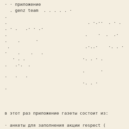
· · приложение

  . genz team  . . . . . ·                                     
.

.                               . ·.··  . · .   
. · .   .· · .·

.                              .    ·  .  .·    
.    .      ·

 .                             .·..·    ·. . ·  
·    .    .   .

   · . .                      ·. . · .              
.   .·.  .

                              .      ·             
·   ·   ·

                              ·. . ·                  
·

в этот раз приложение газеты состоит из:

· анкеты для заполнения акции respect ( 