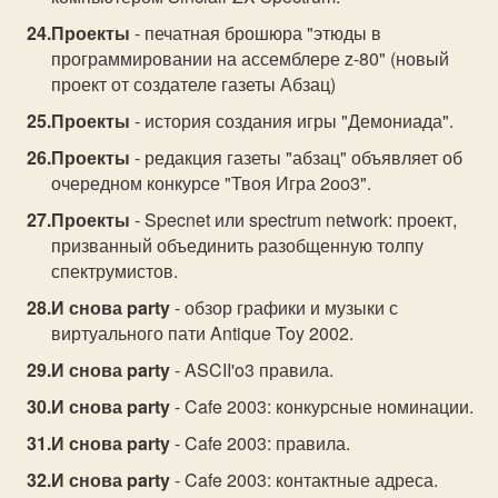
Проекты
- печатная брошюра "этюды в
программировании на ассемблере z-80" (новый
проект от создателе газеты Абзац)
Проекты
- история создания игры "Демониада".
Проекты
- редакция газеты "абзац" объявляет об
очередном конкурсе "Твоя Игра 2оо3".
Проекты
- Specnet или spectrum network: проект,
призванный объединить разобщенную толпу
спектрумистов.
И снова party
- обзор графики и музыки с
виртуального пати Antique Toy 2002.
И снова party
- ASCII'o3 правила.
И снова party
- Cafe 2003: конкурсные номинации.
И снова party
- Cafe 2003: правила.
И снова party
- Cafe 2003: контактные адреса.