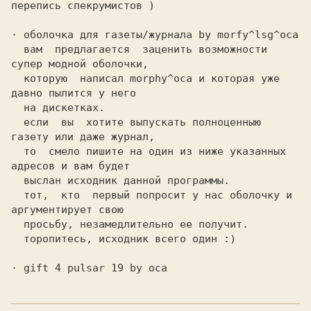
перепись спекрумистов )

· оболочка для газеты/журнала by morfy^lsg^oca

  вам  предлагается  заценить возможности 
супер модной оболочки,

  которую  написал morphy^oca и кoторая уже 
давно пылится у него

  на дискетках.

  если  вы  хотите выпускать полноценныю 
газету или даже журнал,

  то  смело пишите на один из ниже указанных 
адресов и вам будет

  выслан исходник данной программы.

  тот,  кто  первый попросит у нас оболочку и 
аргументирует свою

  просьбу, незамедлительно ее получит.

  торопитесь, исходник всего один :)

· gift 4 pulsar 19 by oca