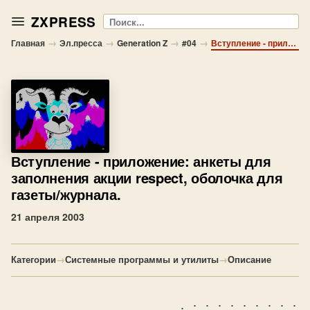
ZXPRESS
Поиск
→
→
→
→
Главная
Эл.пресса
Generation Z
#04
Вступление - приложение: анкеты для заполнения акции respect, оболочка для газеты/журнала.
Вступление
- приложение: анкеты для
заполнения акции respect, оболочка для
газеты/журнала.
21 апреля 2003
Категории
→
Системные программы и утилиты
→
Описание
                           . · · · · · · · · · 