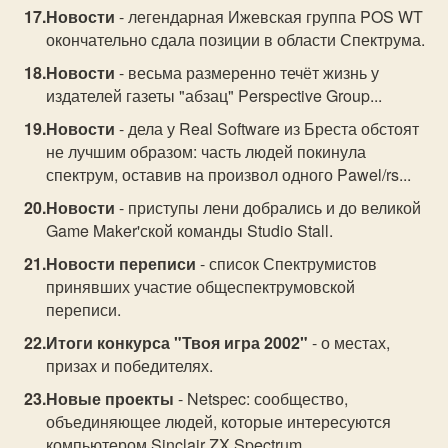
Новости
- легендарная Ижевская группа POS WT
окончательно сдала позиции в области Спектрума.
Новости
- весьма размеренно течёт жизнь у
издателей газеты "абзац" Perspective Group...
Новости
- дела у Real Software из Бреста обстоят
не лучшим образом: часть людей покинула
спектрум, оставив на произвол одного Pawel/rs...
Новости
- приступы лени добрались и до великой
Game Maker'ской команды Studio Stall.
Новости переписи
- список Спектрумистов
принявших участие общеспектрумовской
переписи.
Итоги конкурса "Твоя игра 2002"
- о местах,
призах и победителях.
Новые проекты
- Netspec: сообщество,
объединяющее людей, которые интересуются
компьютером Sinclair ZX Spectrum.