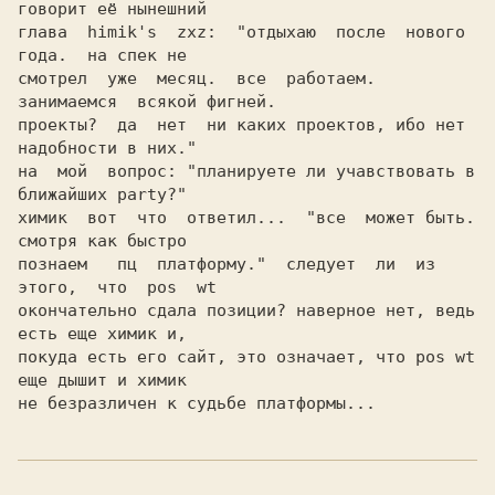
говорит её нынешний

глава  himik's  zxz:  "отдыхаю  после  нового  
года.  на спек не

смотрел  уже  месяц.  все  работаем.  
занимаемся  всякой фигней.

проекты?  да  нет  ни каких проектов, ибо нет 
надобности в них."

на  мой  вопрос: "планируете ли учавствовать в 
ближайших party?"

химик  вот  что  ответил...  "все  может быть. 
смотря как быстро

познаем   пц  платформу."  следует  ли  из  
этого,  что  pos  wt

окончательно сдала позиции? наверное нет, ведь 
есть еще химик и,

покуда есть его сайт, это означает, что pos wt 
еще дышит и химик

не безразличен к судьбе платформы...