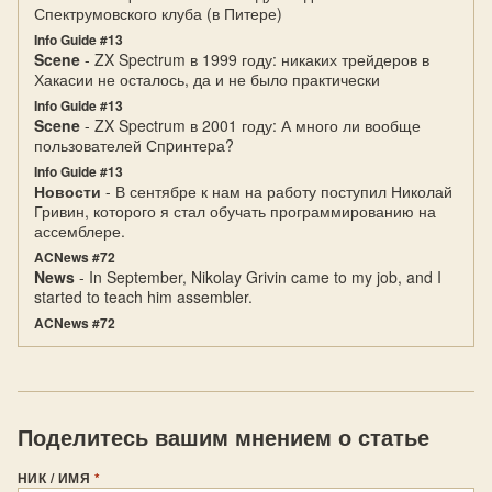
Спектрумовского клуба (в Питере)
Info Guide #13
Scene
- ZX Spectrum в 1999 году: никаких трейдеров в
Хакасии не осталось, да и не было практически
Info Guide #13
Scene
- ZX Spectrum в 2001 году: А много ли вообще
пользователей Спpинтеpа?
Info Guide #13
Новости
- В сентябре к нам на работу поступил Николай
Гривин, которого я стал обучать программированию на
ассемблере.
ACNews #72
News
- In September, Nikolay Grivin came to my job, and I
started to teach him assembler.
ACNews #72
Поделитесь вашим мнением о статье
НИК / ИМЯ
*