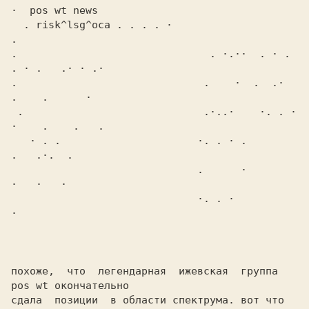
·  pos wt news

  . risk^lsg^oca . . . . ·                                     
.

.                               . ·.··  . · .   
. · .   .· · .·

.                              .    ·  .  .·    
.    .      ·

 .                             .·..·    ·. . ·  
·    .    .   .

   · . .                      ·. . · .              
.   .·.  .

                              .      ·             
·   ·   ·

                              ·. . ·                  
·

похоже,  что  легендарная  ижевская  группа  
pos wt окончательно

сдала  позиции  в области спектрума. вот что 