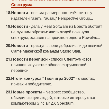
Спектрума.
Новости
- весьма размеренно течёт жизнь у
издателей газеты "абзац" Perspective Group...
Новости
- дела у Real Software из Бреста обстоят
не лучшим образом: часть людей покинула
спектрум, оставив на произвол одного Pawel/rs...
Новости
- приступы лени добрались и до великой
Game Maker'ской команды Studio Stall.
Новости переписи
- список Спектрумистов
принявших участие общеспектрумовской
переписи.
Итоги конкурса "Твоя игра 2002"
- о местах,
призах и победителях.
Новые проекты
- Netspec: сообщество,
объединяющее людей, которые интересуются
компьютером Sinclair ZX Spectrum.