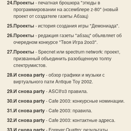
Проекты
- печатная брошюра "этюды в
программировании на ассемблере z-80" (новый
проект от создателе газеты Абзац)
Проекты
- история создания игры "Демониада".
Проекты
- редакция газеты "абзац" объявляет об
очередном конкурсе "Твоя Игра 2оо3".
Проекты
- Specnet или spectrum network: проект,
призванный объединить разобщенную толпу
спектрумистов.
И снова party
- обзор графики и музыки с
виртуального пати Antique Toy 2002.
И снова party
- ASCII'o3 правила.
И снова party
- Cafe 2003: конкурсные номинации.
И снова party
- Cafe 2003: правила.
И снова party
- Cafe 2003: контактные адреса.
И снова party
- Forever Quattro: результаты.