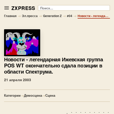
ZXPRESS
Поиск
→
→
→
→
Главная
Эл.пресса
Generation Z
#04
Новости - легендарная Ижевская группа POS WT окончательно сдала позиции в области Спектрума.
Новости
- легендарная Ижевская группа
POS WT окончательно сдала позиции в
области Спектрума.
21 апреля 2003
Категории
→
Демосцена
→
Сцена
                           . · · · · · · · · · 