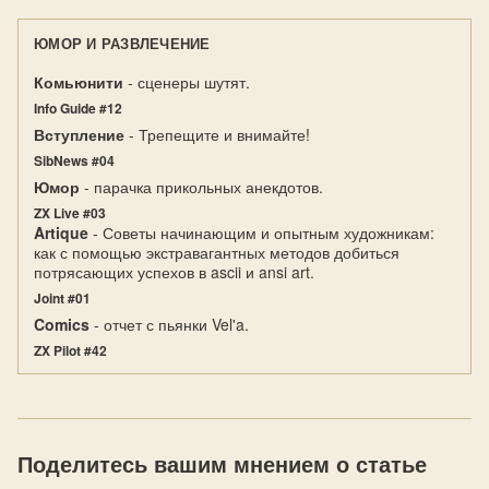
ЮМОР И РАЗВЛЕЧЕНИЕ
Комьюнити
- сценеры шутят.
Info Guide #12
Вступление
- Трепещите и внимайте!
SibNews #04
Юмор
- парачка прикольных анекдотов.
ZX Live #03
Artique
- Советы начинающим и опытным художникам:
как с помощью экстравагантных методов добиться
потрясающих успехов в ascii и ansi art.
Joint #01
Comics
- отчет с пьянки Vel'a.
ZX Pilot #42
Поделитесь вашим мнением о статье