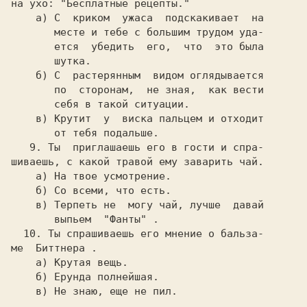
на ухо: 
"Бесплатные рецепты."

 а) С  криком  ужаса  подскакивает  на

       месте и тебе с большим трудом уда-

       ется  убедить  его,  что  это была

       шутка.

    б) С  растерянным  видом оглядывается

       по  сторонам,  не зная,  как вести

       себя в такой ситуации.

    в) Крутит  у  виска пальцем и отходит

       от тебя подальше.

9. Ты  приглашаешь его в гости и спра-

шиваешь, с какой травой ему заварить чай.

 а) На твое усмотрение.

    б) Со всеми, что есть.

    в) Терпеть не  могу чай, лучше  давай

       выпьем  
"Фанты" 
.

10. Ты спрашиваешь его мнение о 
бальза-

ме  Биттнера 
.

а) Крутая вещь.

    б) Ерунда полнейшая.

    в) Не знаю, еще не пил.
