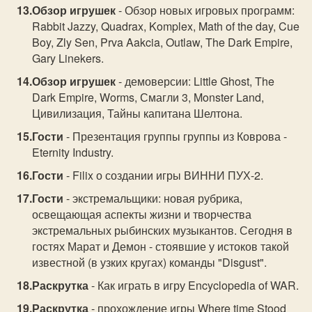
Обзор игрушек
- Обзор новых игровых программ:
Rabbit Jazzy, Quadrax, Komplex, Math of the day, Cue
Boy, Zly Sen, Prva Aakcia, Outlaw, The Dark Empire,
Gary Linekers.
Обзор игрушек
- демоверсии: Little Ghost, The
Dark Empire, Worms, Смагли 3, Monster Land,
Цивилизация, Тайны капитана Шелтона.
Гости
- Презентация группы группы из Коврова -
Eternity Industry.
Гости
- Filix о создании игры ВИННИ ПУХ-2.
Гости
- экстремальщики: новая рубрика,
освещающая аспекты жизни и творчества
экстремальных рыбинских музыкантов. Сегодня в
гостях Марат и Демон - стоявшие у истоков такой
известной (в узких кругах) команды "Disgust".
Раскрутка
- Как играть в игру Encyclopedia of WAR.
Раскрутка
- прохождение игры Where time Stood