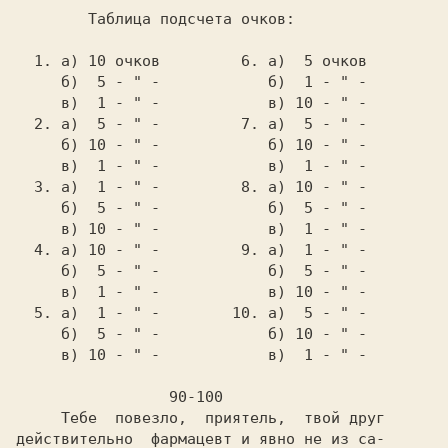
        Таблица подсчета очков:

  1. а) 10 очков         6. а)  5 очков

     б)  5 - " -            б)  1 - " -

     в)  1 - " -            в) 10 - " -

  2. а)  5 - " -         7. а)  5 - " -

     б) 10 - " -            б) 10 - " -

     в)  1 - " -            в)  1 - " -

  3. а)  1 - " -         8. а) 10 - " -

     б)  5 - " -            б)  5 - " -

     в) 10 - " -            в)  1 - " -

  4. а) 10 - " -         9. а)  1 - " -

     б)  5 - " -            б)  5 - " -

     в)  1 - " -            в) 10 - " -

  5. а)  1 - " -        10. а)  5 - " -

     б)  5 - " -            б) 10 - " -

     в) 10 - " -            в)  1 - " -

     Тебе  повезло,  приятель,  твой друг

действительно  фармацевт и явно не из са-
