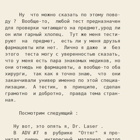
     Ну  что можно сказать по этому пово-

ду ?  Вообще-то,  любой тест предназначен

для проверки читающего на предмет,урод ли

он или гарный хлопец.  Тут же меня тести-

руют  на  предмет,  есть ли у меня друзья

фармацевты или нет.  Лично я даже  и  без

этого  теста могу с уверенностью сказать,

что у меня есть пара знакомых медиков, но

они отнюдь не фармацевты, а вообще-то оба

хирурги,  так как я точно знаю,  что  они

заканчивали универ именно по этой специа-

лизации.  А тестик,  в  принципе,  сделан

грамотно  и добротно,  правда тема стран-

ная.

     Посмотрим следующий :

   Ну вот, это опять я, 
Dr. Laser 
.

   В  
ADV #7  
в  рубрике  
"Оттяг"  
я про-

читал  очень  интересный  материал, автор
