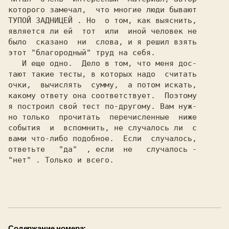
которого замечал,  что многие люди бывают

ТУПОЙ ЗАДНИЦЕЙ . Но  о том, как выяснить,

является ли ей  тот  или  иной человек не

было  сказано  ни  слова, и я решил взять

этот "благородный" труд на себя.

   И еще одно.  Дело в том, что меня дос-

тают такие тесты, в которых надо  считать

очки,  вычислять  сумму,  а потом искать,

какому ответу она соответствует.  Поэтому

я построил свой тест по-другому. Вам нуж-

но только  прочитать  перечисленные  ниже

события  и  вспомнить, не случалось ли  с

вами что-либо подобное.  Если  случалось,

ответьте   "да"  , если  не   случалось -

"нет" . Только и всего.

Содержание номера: