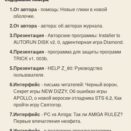
От автора
- помощь: Новые глюки в новой
оболочке.
От автора
- автора: об авторах журнала.
Презентация
- Авторские программы: Installer to
AUTORUN DISK v2. 0, адвентюрная игра Diamond.
Презентация
- программа для защиты программ
TRICK v1. 003b.
Презентация
- HELP Z_80: Руководство
пользователя.
Интерфейс
- письма читателей: Черный ворон,
Секрет игры NEW DIZZY, Об ошибках игры
APOLLO, о новой веросии отладчика STS 6.2, Как
пройти игру Святогор.
Интерфейс
- PC vs Amiga: Так ли AMIGA RULEZ?
Первые впечатления неофита.
Интерфейс
- о поддержке производителями