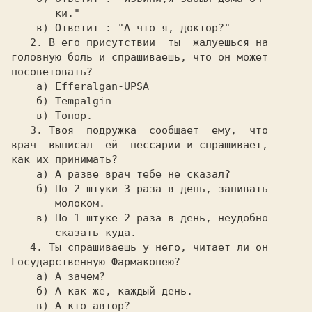
       ки."

    в) Ответит : "А что я, доктор?"

2. В его присутствии  ты  жалуешься на

головную боль и спрашиваешь, что он может

посоветовать?

 а) 
Efferalgan-UPSA

б) 
Tempalgin

в) Топор.

3. Твоя  подружка  сообщает  ему,  что

врач  выписал  ей  пессарии и спрашивает,

как их принимать?

 а) А разве врач тебе не сказал?

    б) По 2 штуки 3 раза в день, запивать

       молоком.

    в) По 1 штуке 2 раза в день, неудобно

       сказать куда.

4. Ты спрашиваешь у него, читает ли он

Государственную Фармакопею?

 а) А зачем?

    б) А как же, каждый день.

    в) А кто автор?
