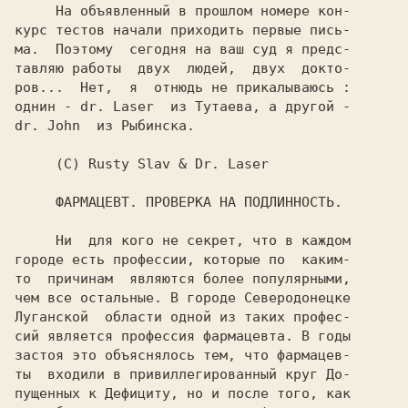
     На объявленный в прошлом номере кон-

курс тестов начали приходить первые пись-

ма.  Поэтому  сегодня на ваш суд я предс-

тавляю работы  двух  людей,  двух  докто-

ров...  Нет,  я  отнюдь не прикалываюсь :

однин - 
dr. Laser  
dr. John  
из Рыбинска.

     (C) Rusty Slav & Dr. Laser

     ФАРМАЦЕВТ. ПРОВЕРКА НА ПОДЛИННОСТЬ.

     Ни  для кого не секрет, что в каждом

городе есть профессии, которые по  каким-

то  причинам  являются более популярными,

чем все остальные. В городе Северодонецке

Луганской  области одной из таких профес-

сий является профессия фармацевта. В годы

застоя это объяснялось тем, что фармацев-

ты  входили в привиллегированный круг До-

пущенных к Дефициту, но и после того, как
