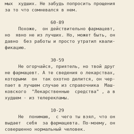
мых  худших. Не забудь попросить прощения

за то что сомневался в нем.

     Похоже,  он действительно фармацевт,

но  явно не из лучших. Но, может быть, он

давно  без работы и просто утратил квали-

фикацию.

     Не огорчайся, приятель, но твой друг

не фармацевт. А те сведения о лекарствах,

которыми  он  так охотно делится, он чер-

пает в лучшем случае из справочника  Маш-

ковского  "Лекарственные  средства" , а в

худшем - из телерекламы.

     Не  понимаю,  с чего ты взял, что он

выдает  себя  за фармацевта. По-моему, он

совершенно нормальный человек.
