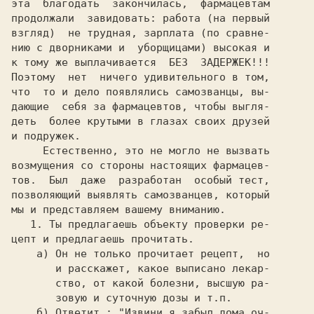
эта  благодать  закончилась,  фармацевтам

продолжали  завидовать: работа (на первый

взгляд)  не трудная, зарплата (по сравне-

нию с дворниками и  уборщицами) высокая и

к тому же выплачивается  БЕЗ  ЗАДЕРЖЕК!!!

Поэтому  нет  ничего удивительного в том,

что  то и дело появлялись самозванцы, вы-

дающие  себя за фармацевтов, чтобы выгля-

деть  более крутыми в глазах своих друзей

и подружек.

     Естественно, это не могло не вызвать

возмущения со стороны настоящих фармацев-

тов.  Был  даже  разработан  особый тест,

позволяющий выявлять самозванцев, который

мы и представляем вашему вниманию.

   1. 
Ты предлагаешь объекту проверки ре-

цепт и предлагаешь прочитать.

а) Он не только прочитает рецепт,  но

       и расскажет, какое выписано лекар-

       ство, от какой болезни, высшую ра-

       зовую и суточную дозы и т.п.

    б) Ответит : "Извини,я забыл дома оч-
