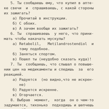
5. Ты сообщаешь ему, что купил в апте-

ке свечи  и  спрашиваешь, с какой стороны

их зажигать?

 а) Прочитай в инструкции.

    б) С обоих.

    в) А зачем вообще их зажигать?

6. Ты  спрашиваешь  у него, что прини-

мать чтобы накачать мускулы?

  а) 
Retabolil,   Metilandrostendiol  
и

       тому подобное.

    б) Заняться спортом.

    в) Пошел ты (неудобно сказать куда)!

7. Ты  сообщаешь, что слышал о повыше-

нии цен на медикаменты и следишь  за  его

реакцией.

 а) Радуется  (но видно,что не искрен-

       не)

    б) Радуется искренне.

    в) Огорчается.

8. Выбрав  момент,  когда  он о чем-то

задумается, тихонько  подходишь и шепчешь
