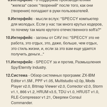
"железа" своих "творений" после того, как они
(творения) попадают в руки пользователей.
Интерфейс
- мысли вслух: "SPECCY компьютер
для молодых. Если у нас так много крутых кодеров,
то почему так мало крутого отечественного soft'а?"
Интерфейс
- загоны от CAV inc: "SPECCY это не
работа, это отдых, это, даже, больше, чем отдых,
это стиль жизни, и, если за это вам еще удается
получить деньги..."
Интерфейс
- SPECCY за и против, Размышления
Spy/Eternity Industry.
Система
- Обзор системных программ: ZX-IBM
Editor v1.5M , PPF v1.05, Multistudio v2.0p, Mods
Player v2.0, Bitmap Viewer v2.0, Corrector v2.0, Storm
v1.1, 866 v1.2, HRUM v3.5, TDU v1.0, HRUST v1.0,
RLE-Compressor v1.21, Оверлеи Consul
Commander.