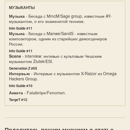
МУЗЫКАНТЫ
Музыка
- Беседа с MmcM/Sage group, известным AY-
музыкантом, о его знаменитой технике.
Info Guide #11
Музыка
- Беседа с Manwe/SandS - известным
композитором, одним из старейших демосценеров
России.
Info Guide #11
Scene
- interview: интевью с культовым Чешским
музыкантом Ziutek/ESI.
Generation Z #05
Интервью
- Интервью с музыкантом X-Raizor из Omega
Hackers Group.
Info Guide #10
Анкета
- Fаtаlsniре/Fеnоmеn.
TargeT #12
Поделитесь вашим мнением о статье