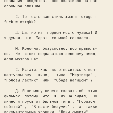
создания  общества,  оно оказывало на нас

огромное влияние.

     С. 
То  есть ваш стиль жизни  drugs +

fuck = ottqkk?

     Д. 
Да, но на  первом месте музыка! И

я думаю, что  
Марат  
со мной согласен.

     М. 
Конечно, безусловно, все правиль-

но.  Не  стоит поддаваться зеленому змию,

если мозгов нет...

     С. 
Кстати, как  вы относитесь к кон-

цептуальному   кино,   типа  
"Мертвеца" 
"Головы ластик"  
или  
"Обеда нагишом" 
?

     Д. 
Я не могу ничего сказать об  этих

фильмах, потому  что  я  их не видел,  но

лично я прусь от фильмов типа : 
"Горизонт

событий" 
,  
"В пасти безумия" 
,  а  также

документальные хроники  
"Лики смерти" 
.
