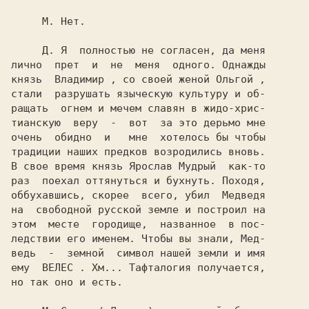
     М. 
Нет.

     Д. 
Я  полностью не согласен, да меня

лично  прет  и  не  меня  одного. Однажды

князь  
Владимир 
, со своей женой 
Ольгой 
,

стали  разрушать языческую культуру и об-

ращать  огнем и мечем славян в жидо-хрис-

тианскую  веру  -  вот  за это дерьмо мне

очень  обидно  и   мне  хотелось бы чтобы

традиции наших предков возродились вновь.

В свое время князь 
Ярослав Мудрый  
как-то

раз  поехал оттянуться и бухнуть. Походя,

оббухавшись, скорее  всего, убил  Медведя

на  свободной русской земле и построил на

этом  месте  городище,  названное  в пос-

ледствии его именем. Чтобы вы знали, Мед-

ведь  -  земной  символ нашей земли и имя

ему  
ВЕЛЕС 
. Хм... Тафталогия получается,

но так оно и есть.
