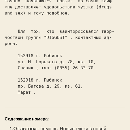
тоянно  появляются  новые.  Но самый кайф

мне доставляет удовольствие музыка (drugs

and sex) и тому подобное.

     Для  тех,  кто  заинтересовался твор-

чеством группы 
"DISGUST" 
, контактные ад-

реса:

     152918 г. Рыбинск

     Славик 
, тел. (0855) 26-33-70

     152918 г. Рыбинск

     Марат 
Содержание номера:
От автора
- помощь: Новые глюки в новой