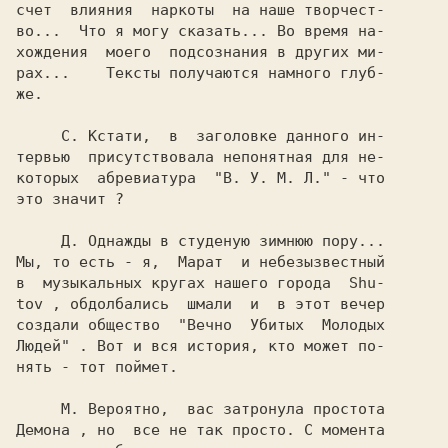
счет  влияния  наркоты  на наше творчест-

во...  Что я могу сказать... Во время на-

хождения  моего  подсознания в других ми-

рах...    Тексты получаются намного глуб-

же.

     С. 
Кстати,  в  заголовке данного ин-

тервью  присутствовала непонятная для не-

которых  абревиатура  
"В. У. М. Л." 
- что

это значит ?

     Д. 
Однажды в студеную зимнюю пору...

Мы, то есть - я,  
Марат  
и небезызвестный

в  музыкальных кругах нашего города  
Shu-

tov 
, обдолбались  шмали  и  в этот вечер

создали общество  
"Вечно  Убитых  Молодых

Людей" 
. Вот и вся история, кто может по-

нять - тот поймет.

     М. 
Демона 
, но  все не так просто. С момента
