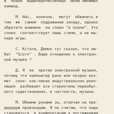
в  плане  вышеперечисленных  мною любимых

команд.

     М. 
Нас,  конечно,  могут  обвинить в

том  же  самом  подражании западу, однако

обратите внимане  на слово "в плане". Это

слово  соответствует лишь стилю, а не ма-

нере игры.

     С. 
Кстати, 
Демон 
тут сказал, что лю-

бит  
"Scorn" 
. Ваше отношение к электрон-

ной музыке ?

     Д. 
Я  не  против электронной музыки,

потому что компьютер рано или поздно воз-

мет  свое: как-никак индустриальная рево-

люция  разбивает все стереотипы первобыт-

ного существования, в частности, музыки.

     М. 
Обеими руками за, отвечая на пре-

дыдущую провокацию. Я не считаю, что надо

становиться  в конфронтацию к достижениям
