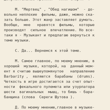
     М. 
"Мертвец" 
, 
"Обед нагишом"  
- до-

вольно неплохие  фильмы, даже, можно ска-

зать больше. Этот жанр заставляет думать.

Вообще,  мне   нравятся  фильмы,  которые

производят  сильное  впечатление. Но все-

таки я - Музыкант и предлагаю вернуться к

теме музыки.

     С. 
Да... Вернемся к этой теме.

     М. 
Самое главное, по моему мнению, в

хорошей  музыке, которой, на  данный мом-

Barbarity 
,  являются  барабаны  (drums).

Четкость в игре достигается за счет опыт-

ности  фекального пулемета или узурпатора

шести  вагинальных  мышц, то бишь - бара-

банщика (слова  
Сереги Шутова 
).

     Д. 
По моему мнению,главное в музыке-
