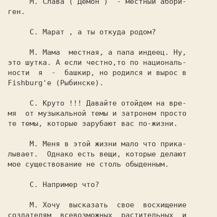
     М. Слава 
( 
Демон 
)  - местный абори-

ген.

     С. Марат 
, а ты откуда родом?

     М. 
Мама  местная, а папа индеец. Ну,

это шутка. А если честно,то по националь-

ности  я  -  башкир, но родился и вырос в

Fishburg'e (Рыбинске).

     С. 
Круто !!! Давайте отойдем на вре-

мя  от музыкальной темы и затронем просто

те темы, которые зарубают вас по-жизни.

     М. 
Меня в этой жизни мало что прика-

лывает.  Однако есть вещи, которые делают

мое существование не столь обыденным.

     С. 
Например что?

     М. 
Хочу  высказать  свое  восхищение

создателям  всевозможных  растительных  и
