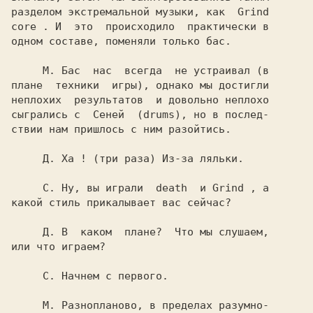
разделом экстремальной музыки, как  
Grind

core 
. И  это  происходило  практически в

одном составе, поменяли только бас.

М. 
Бас  нас  всегда  не устраивал (в

плане  техники  игры), однако мы достигли

неплохих  результатов  и довольно неплохо

сыгрались с  
Сеней  
(drums), но в послед-

ствии нам пришлось с ним разойтись.

     Д. 
Ха ! (три раза) Из-за ляльки.

 С. 
Ну, вы играли  
death 
 и 
Grind 
, а

какой стиль прикалывает вас сейчас?

     Д. 
В  каком  плане?  Что мы слушаем,

или что играем?

     С. 
Начнем с первого.

     М. 
Разнопланово, в пределах разумно-
