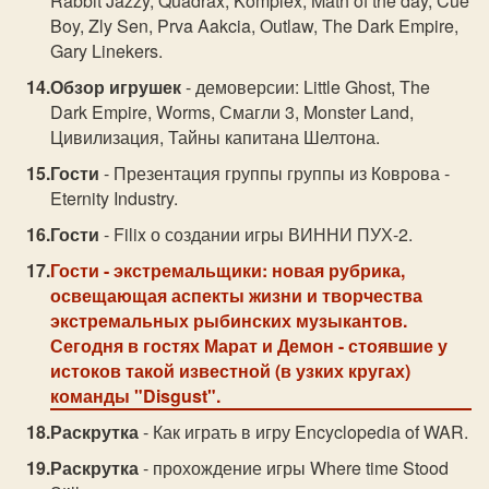
Rabbit Jazzy, Quadrax, Komplex, Math of the day, Cue
Boy, Zly Sen, Prva Aakcia, Outlaw, The Dark Empire,
Gary Linekers.
Обзор игрушек
- демоверсии: Little Ghost, The
Dark Empire, Worms, Смагли 3, Monster Land,
Цивилизация, Тайны капитана Шелтона.
Гости
- Презентация группы группы из Коврова -
Eternity Industry.
Гости
- Filix о создании игры ВИННИ ПУХ-2.
Гости
- экстремальщики: новая рубрика,
освещающая аспекты жизни и творчества
экстремальных рыбинских музыкантов.
Сегодня в гостях Марат и Демон - стоявшие у
истоков такой известной (в узких кругах)
команды "Disgust".
Раскрутка
- Как играть в игру Encyclopedia of WAR.
Раскрутка
- прохождение игры Where time Stood