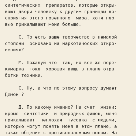
синтетических  препаратов, которые откры-

вают двери человеку к другим границам во-

сприятия этого говенного  мира, хотя пер-

вые прикалывают меня больше.

     С. 
То есть ваше творчество в немалой

степени  основано на наркотических откро-

вениях?

     М. 
Пожалуй что  так, но все же пере-

кумарка  тоже  хорошая вещь в плане отра-

ботки техники.

     С. 
Демон 
?

     Д. 
По какому именно? На счет  жизни:

кроме  синтетики  и природных фишек, меня

прикалывает  неплохая  тусовка  с людьми,

которые могут понять меня в этом плане, а

также общение с противоположным полом. На
