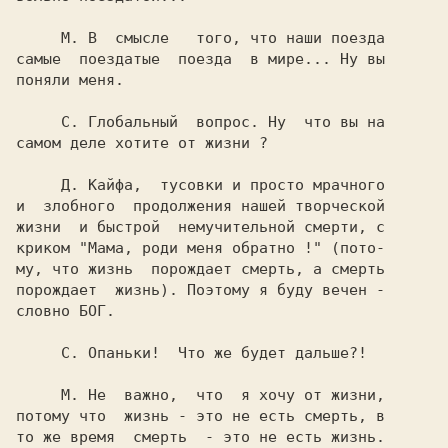
     М. 
В  смысле   того, что наши поезда

самые  поездатые  поезда  в мире... Ну вы

поняли меня.

     С. 
Глобальный  вопрос. Ну  что вы на

самом деле хотите от жизни ?

    Д. 
Кайфа,  тусовки и просто мрачного

и  злобного  продолжения нашей творческой

жизни  и быстрой  немучительной смерти, с

криком 
"Мама, роди меня обратно !" 
(пото-

му, что жизнь  порождaeт смерть, а смерть

порождает  жизнь). Поэтому я буду вечен -

словно БОГ.

     С. 
Опаньки!  Что же будет дальше?!

     М. 
Не  важно,  что  я хочу от жизни,

потому что  жизнь - это не есть смерть, в

то же время  смерть  - это не есть жизнь.
