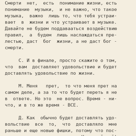
Смерти  нет,  есть  понимание жизни, есть

понимание  музыки,  и не вaжно, что такое

музыка,  важно  лишь то, что тебя устраи-

вает  в  жизни и что устраивает в музыке.

Давайте не будем поддавааться воздействию

правил,  а  будем  лишь наслаждаться пре-

лестью, даст  бог  жизни, а не даст бог -

смерти.

     С. 
И в финале, просто скажите о том,

что  вам  доставляет удовольствие и будет

доставлять удовольствие по жизни.

     М. 
Меня   прет,  то что меня прет на

самом деле, а за то что будет переть я не

в  ответе. Но это  не вопрос. Время - ни-

что, и в то же время - ВСЕ.

    Д. 
Как  обычно будет доставлять удо-

вольствие  все  то,  что  доставляло  мне

раньше и еще новые фишки, потому что пос-
