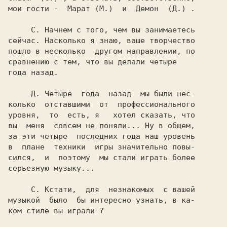
мои гости -  
Марат (М.) 
 и  
Демон  (Д.) 
.

     С. 
Начнем с того, чем вы занимаетесь

сейчас. Насколько я знаю, ваше творчество

пошло в несколько  другом направлении, по

сравнению с тем, что вы делали четыре

года назад.

     Д. 
Четыре  года  назад  мы были нес-

колько  отставшими  от  профессионального

уровня,  то  есть, я   хотел сказать, что

вы  меня  совсем не поняли... Ну в общем,

за эти четыре  последних года наш уровень

в  плане  техники  игры значительно повы-

сился,  и  поэтому  мы стали играть более

серьезную музыку...

     С. 
Кстати,  для  незнакомых  с вашей

музыкой  было  бы интересно узнать, в ка-

ком стиле вы играли ?
