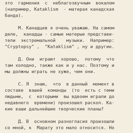
это  гармония  с  неблагозвучным  вокалом

(например, 
Kataklism  
- матерая канадская

банда).

     М. 
Канадцев я очень уважаю. На самом

деле,  канадцы - самые матерые представи-

"Cryptopsy" 
,  
"Kataklism" 
, ну и другие.

     Д. 
Они  играют  хорошо,  потому  что

там холодно, также как и у нас. Поэтому и

мы должны играть не хуже, чем они.

     С. 
Я  знаю,  что  в данный  момент в

составе  вашей  команды  (то  есть с теми

людьми,  с  которыми  вы вдвоем играли до

недавнего  времени) произошел раскол. Ка-

кие ваши дальнейшие творческие планы?

     Д. 
В  основном разногласия произошли

со мной, к  
Марату 
это мало относится. Но
