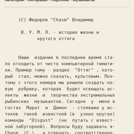
   (C) Федоров "Chasm" Владимир

      В. У. М. Л. - история жизни и

            крутого оттяга

     Наше  издание в последнее время ста-

ло отходить от чисто компьютерной темати-

ки. Пример тому - раздел  
"Оттяг" 
, кото-

рый  стал, можно сказать, культовым. Поэ-

тому с этого номера мы решили создать но-

вую  рубрику, которая  будет освещать ас-

пекты  жизни  и  творчества экстремальных

рыбинских  музыкантов. Сегодня  у  меня в

гостях  
Марат  
и  
Демон  
- стоявшие у ис-

токов  такой  известной (в  узких кругах)

команды  
"Disgust"  
(не  путать с извест-

Chasm  (C.) 
, а отвечать, соответственно,
