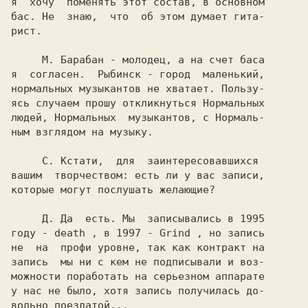
я  хочу  поменять этот состав, в основном

бас. Не  знаю,  что  об этом думает гита-

рист.

     М. 
Барабан - молодец, а на счет баса

я  согласен.  Рыбинск - город  маленький,

нормальных музыкантов не хватает. Пользу-

ясь случаем прошу откликнуться Нормальных

людей, Нормальных  музыкантов, с Нормаль-

ным взглядом на музыку.

     С. 
Кстати,  для  заинтересовавшихся

вашим  творчеством: есть ли у вас записи,

которые могут послушать желающие?

     Д. 
Да  есть. Мы  записывались в 1995

году - 
death 
, в 1997 - 
Grind 
, но запись

не  на  профи уровне, так как контракт на

запись  мы ни с кем не подписывали и воз-

можности поработать на серьезном аппарате

у нас не было, хотя запись получилась до-

вольно поездатой...
