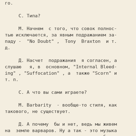
го.

     С. 
Типа?

     М. 
Начнем  с того, что совок полнос-

тью исключается, за явным подражанием за-

паду -  
"No Doubt" 
,  
Tony  Braxton  
и т.

д.

     Д. 
Насчет  подражания  я согласен, а

слушаю   я, в  основном, 
"Internal Bleed-

ing" 
, 
"Suffocation" 
, а  также 
"Scorn" 
и

т. п.

     С. 
А что вы сами играете?

    М. 
Barbarity  
- вообще-то стиля, как

такового, не существует.

     Д. 
А почему  бы и нет, ведь мы живем

на  земле варваров. Ну а так - это музыка
