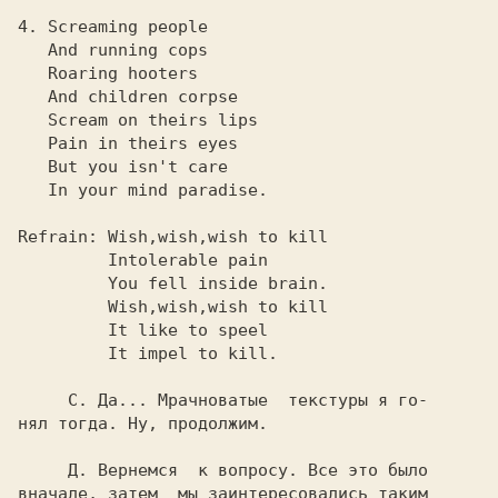
4. Screaming people

   And running cops

   Roaring hooters

   And children corpse

   Scream on theirs lips

   Pain in theirs eyes

   But you isn't care

   In your mind paradise.

Refrain: Wish,wish,wish to kill

         Intolerable pain

         You fell inside brain.

         Wish,wish,wish to kill

         It like to speel

         It impel to kill.

     С. 
Да... Мрачноватые  текстуры я го-

нял тогда. Ну, продолжим.

     Д. 
Вернемся  к вопросу. Все это было

вначале, затем  мы заинтересовались таким
