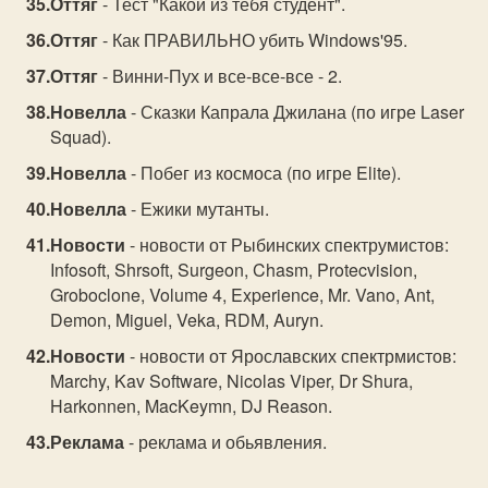
Оттяг
- Тест "Какой из тебя студент".
Оттяг
- Как ПРАВИЛЬНО убить Windows'95.
Оттяг
- Винни-Пух и все-все-все - 2.
Новелла
- Сказки Капрала Джилана (по игре Laser
Squad).
Новелла
- Побег из космоса (по игре Elite).
Новелла
- Ежики мутанты.
Новости
- новости от Рыбинских спектрумистов:
Infosoft, Shrsoft, Surgeon, Chasm, Protecvision,
Groboclone, Volume 4, Expеrience, Mr. Vano, Ant,
Demon, Miguel, Veka, RDM, Auryn.
Новости
- новости от Ярославских спектрмистов:
Marchy, Kav Software, Nicolas Viper, Dr Shura,
Harkonnen, MacKeymn, DJ Reason.
Реклама
- реклама и обьявления.