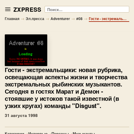
ZXPRESS
Поиск
→
→
→
→
Главная
Эл.пресса
Adventurer
#08
Гости - экстремальщики: новая рубрика, освещающая аспекты жизни и творчества экстремальных рыбинских музыкантов. Сегодня в гостях Марат и Демон - стоявшие у истоков такой известной (в узких кругах) команды "Disgust".
Гости
- экстремальщики: новая рубрика,
освещающая аспекты жизни и творчества
экстремальных рыбинских музыкантов.
Сегодня в гостях Марат и Демон -
стоявшие у истоков такой известной (в
узких кругах) команды "Disgust".
31 августа 1998
Категории
→
Интервью
→
Персоны
→
Музыканты