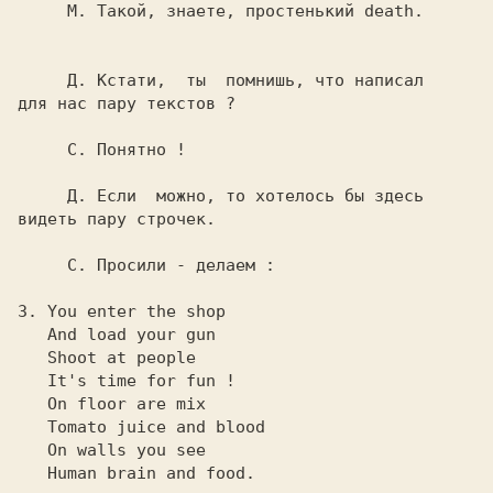
М. 
Такой, знаете, простенький 
     Д. 
Кстати,  ты  помнишь, что написал

для нас пару текстов ?

     С. 
Понятно !

     Д. 
Если  можно, то хотелось бы здесь

видеть пару строчек.

     С. 
Просили - делаем :

3. You enter the shop

   And load your gun

   Shoot at people

   It's time for fun !

   On floor are mix

   Tomato juice and blood

   On walls you see

   Human brain and food.
