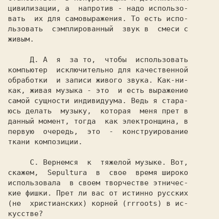
цивилизации, а  напротив - надо использо-

вать  их для самовыражения. То есть испо-

льзовать  сэмплированный  звук в  смеси с

живым.

     Д. 
А  я  за то,  чтобы  использовать

компьютер  исключительно для качественной

обработки  и записи живого звука. Как-ни-

как, живая музыка - это  и есть выражение

самой сущности индивидуума. Ведь я стара-

юсь делать  музыку,  которая  меня прет в

данный момент, тогда  как электронщина, в

первую  очередь,  это  -  конструирование

ткани композиции.

С. 
Вернемся  к  тяжелой музыке. Вот,

скажем,  
Sepultura  
в  свое  время широко

использовала  в своем творчестве этничес-

кие фишки. Прет ли вас от истинно русских

(не  христианских) корней (rrroots) в ис-

кусстве?
