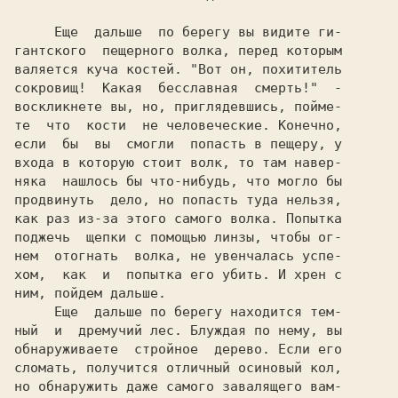
     Еще  дальше  по берегу вы видите ги-

гантского  пещерного волка, перед которым

валяется куча костей. 
"Вот он, похититель

сокровищ!  Какая  бесславная  смерть!" 
 -

воскликнете вы, но, приглядевшись, пойме-

те  что  кости  не человеческие. Конечно,

если  бы  вы  смогли  попасть в пещеру, у

входа в которую стоит волк, то там навер-

няка  нашлось бы что-нибудь, что могло бы

продвинуть  дело, но попасть туда нельзя,

как раз из-за этого самого волка. Попытка

поджечь  щепки с помощью линзы, чтобы ог-

нем  отогнать  волка, не увенчалась успе-

хом,  как  и  попытка его убить. И хрен с

ним, пойдем дальше.

     Еще  дальше по берегу находится тем-

ный  и  дремучий лес. Блуждая по нему, вы

обнаруживаете  стройное  дерево. Если его

сломать, получится отличный осиновый кол,

но обнаружить даже самого завалящего вам-
