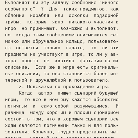
Выполняет ли эту задачу сообщение 
"ничего

особенного"  
?  Для  таких предметов, как

обломки  корабля  или  осколки  подзорной

трубы,  которые  явно  никакого участия в

игре  не принимают, возможно и выполняет,

но  когда этим сообщением описываются се-

мечко или обручальное кольцо, пользовате-

лю  остается  только  гадать,  то  ли эти

предметы не участвуют в игре, то ли у ав-

тора  просто  не  хватило  фантазии на их

описание.  Если же в игре есть оригиналь-

ные описания, то она становится более ин-

тересной и дружелюбной к пользователю.

2. 
Подсказки по прохождению игры.

     Когда  автор  пишет сценарий будущей

игры,  то все в нем ему кажется абсолютно

логичным  и  само-собой  разумеющимся.  И

разница  между хорошим и плохим сценарием

состоит в том, что в хорошем сценарии все

ходы являются логичными также и для поль-

зователя. Конечно, трудно представить че-
