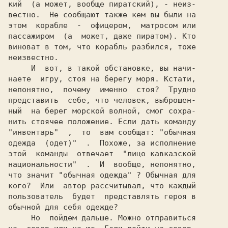
кий  (а может, вообще пиратский), - неиз-

вестно.  Не сообщают также кем вы были на

этом  корабле  -  офицером,  матросом или

пассажиром  (а  может, даже пиратом). Кто

виноват в том, что корабль разбился, тоже

неизвестно.

     И  вот, в такой обстановке, вы начи-

наете  игру, стоя на берегу моря. Кстати,

непонятно,  почему  именно  стоя?  Трудно

представить  себе, что человек, выброшен-

ный  на берег морской волной, смог сохра-

"инвентарь"  
,  то  вам сообщат: 
"обычная

одежда  (одет)"  
.  Похоже, за исполнение

этой  команды  отвечает  "лицо кавказской

национальности"  .  И  вообще, непонятно,

что значит 
"обычная одежда" 
? Обычная для

кого?  Или  автор рассчитывал, что каждый

пользователь  будет  представлять героя в

обычной для себя одежде?

     Но  пойдем дальше. Можно отправиться
