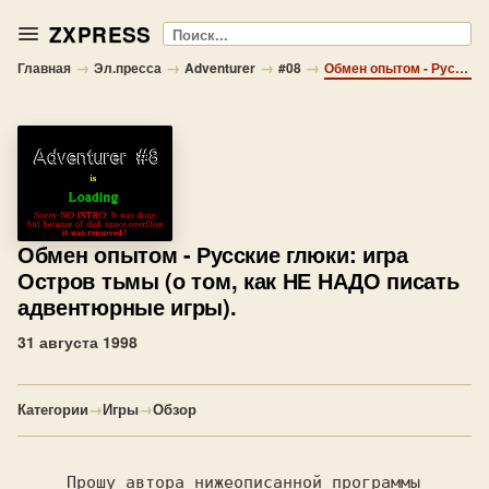
ZXPRESS
Поиск
→
→
→
→
Главная
Эл.пресса
Adventurer
#08
Обмен опытом - Русские глюки: игра Остров тьмы (о том, как НЕ НАДО писать адвентюрные игры).
Обмен опытом
- Русские глюки: игра
Остров тьмы (о том, как НЕ НАДО писать
адвентюрные игры).
31 августа 1998
Категории
→
Игры
→
Обзор
     Прошу автора нижеописанной программы
