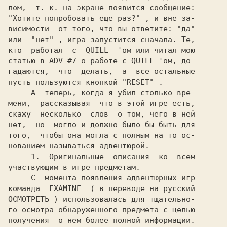
"Хотите попробовать еще раз?" 
, и вне за-

висимости  от того, что вы ответите: 
или  
"нет" 
, игра запустится сначала. Те,

кто  работал  с  
QUILL  
'ом или читал мою

статью в 
ADV #7 
о работе с 
QUILL 
'ом, до-

гадаются,  что  делать,  а  все остальные

пусть пользуются кнопкой 
"RESET" 
.

     А  теперь, когда я убил столько вре-

мени,  рассказывая  что в этой игре есть,

скажу  несколько  слов  о том, чего в ней

нет,  но  могло и должно было бы быть для

того,  чтобы она могла с полным на то ос-

нованием называться адвентюрой.

1.  
Оригинальные  описания  ко  всем

участвующим в игре предметам.

     С  момента появления адвентюрных игр

команда  
EXAMINE  
( в переводе на русский

ОСМОТРЕТЬ ) использовалась для тщательно-

го осмотра обнаруженного предмета с целью

получения  о нем более полной информации.
