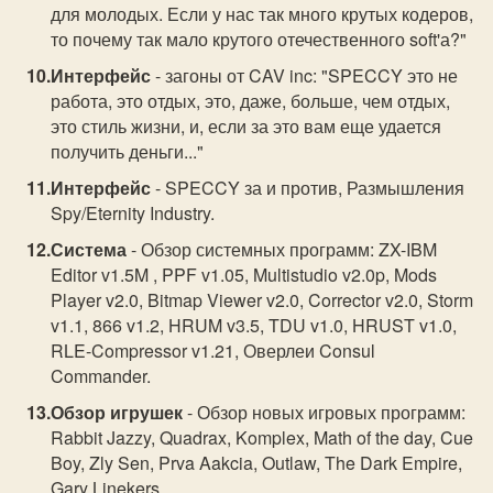
для молодых. Если у нас так много крутых кодеров,
то почему так мало крутого отечественного soft'а?"
Интерфейс
- загоны от CAV inc: "SPECCY это не
работа, это отдых, это, даже, больше, чем отдых,
это стиль жизни, и, если за это вам еще удается
получить деньги..."
Интерфейс
- SPECCY за и против, Размышления
Spy/Eternity Industry.
Система
- Обзор системных программ: ZX-IBM
Editor v1.5M , PPF v1.05, Multistudio v2.0p, Mods
Player v2.0, Bitmap Viewer v2.0, Corrector v2.0, Storm
v1.1, 866 v1.2, HRUM v3.5, TDU v1.0, HRUST v1.0,
RLE-Compressor v1.21, Оверлеи Consul
Commander.
Обзор игрушек
- Обзор новых игровых программ:
Rabbit Jazzy, Quadrax, Komplex, Math of the day, Cue
Boy, Zly Sen, Prva Aakcia, Outlaw, The Dark Empire,
Gary Linekers.