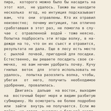
пира,  которого можно было бы насадить на

этот  кол,  не удалось. Также вы находите

несколько  ягод, но интуиция подсказывает

вам,  что  они  отравлены. Кто их отравил

неизвестно;  почему интуиция, так отлично

сработавшая в этот раз, не помогла в слу-

чае  с  отравленной  водой - тоже неясно.

Попытка подбросить эти ягоды волку, в на-

дежде на то, что он их съест и отравится,

результата не дала. Еще в лесу есть место

с  рыхлой  почвой, пригодной для посадки.

Естественно, вы решаете посадить свое се-

мечко,  но вам нечем удобрить почву. Кучу

гнилых  веток  для  этого использовать не

удалось,  попытка разозлить волка, чтобы,

убегая   от  него,  получить  необходимое

удобрение, провалилась.

     Двигаясь  дальше  на восток, выходим

на  восточный берег моря и видим разбитую

субмарину. Но осмотреть ее более подробно

или  зайти  внутрь не получается. Если же
