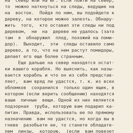
на  север или на юг. Если пойти на север,

то  можно наткнуться на следы, ведущие на

на  восток.  Пойдя по ним, вы подойдете к

дереву, на которое можно залезть. Обнару-

жить  того,  кто оставил эти следы ни под

деревом,  ни  на  дереве не удалось (зато

там  я  обнаружил  плод, похожий на поми-

дор).  Выходит,  эти  следы оставило само

дерево, а то, что на нем растут помидоры,

делает его еще более странным.

     Еще дальше на север находятся остат-

ки вашего корабля. Но выяснить, как назы-

вается корабль и что он из себя представ-

ляет,  вам вряд ли удастся, т. к. из всех

обломков  сохранился  только один ящик, в

котором (если верить сообщению) находятся

ваши  личные  вещи. Одной из них является

подзорная  труба, которую вам подарил ка-

питан. Правда, использовать ее по прямому

назначению  вам не удастся, но когда вы в

гневе  разобьете ее, то станете обладате-

лем  линзы,  которую,  (если  вам повезет
