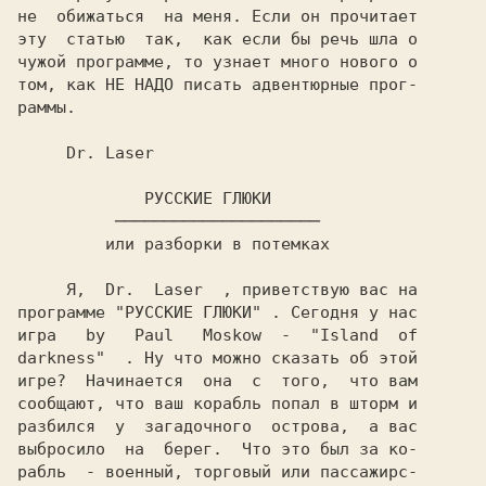
не  обижаться  на меня. Если он прочитает

эту  статью  так,  как если бы речь шла о

чужой программе, то узнает много нового о

том, как НЕ НАДО 
писать адвентюрные прог-

раммы.

     Dr. Laser

             РУССКИЕ ГЛЮКИ

      ─────────────────────

     или разборки в потемках

     Я,  
Dr.  Laser  
, приветствую вас на

программе 
"РУССКИЕ ГЛЮКИ" 
. Сегодня у нас

игра   by   
Paul   Moskow  
-  
"Island  of

darkness"  
. Ну что можно сказать об этой

игре?  Начинается  она  с  того,  что вам

сообщают, что ваш корабль попал в шторм и

разбился  у  загадочного  острова,  а вас

выбросило  на  берег.  Что это был за ко-

рабль  - военный, торговый или пассажирс-
