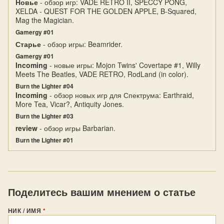
Новье
- обзор игр: VADE RETRO II, SPECCY PONG,
XELDA - QUEST FOR THE GOLDEN APPLE, B-Squared,
Mag the Magician.
Gamergy #01
Старье
- обзор игры: Beamrider.
Gamergy #01
Incoming
- новые игры: Mojon Twins' Covertape #1, Willy
Meets The Beatles, VADE RETRO, RodLand (in color).
Burn the Lighter #04
Incoming
- обзор новых игр для Спектрума: Earthraid,
More Tea, Vicar?, Antiquity Jones.
Burn the Lighter #03
review
- обзор игры Barbarian.
Burn the Lighter #01
Поделитесь вашим мнением о статье
НИК / ИМЯ
*