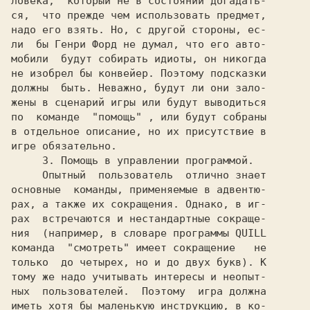
ловека,  который не в состоянии догадать-

ся,  что прежде чем использовать предмет,

надо его взять. Но, с другой стороны, ес-

ли  бы Генри Форд не думал, что его авто-

мобили  будут собирать идиоты, он никогда

не изобрел бы конвейер. Поэтому подсказки

должны  быть. Неважно, будут ли они зало-

жены в сценарий игры или будут выводиться

по  команде  
"помощь" 
, или будут собраны

в отдельное описание, но их присутствие в

игре обязательно.

3. 
Помощь в управлении программой.

     Опытный  пользователь  отлично знает

основные  команды, применяемые в адвентю-

рах, а также их сокращения. Однако, в иг-

рах  встречаются и нестандартные сокраще-

ния  (например, в словаре программы 
команда  
"смотреть" 
имеет сокращение   не

только  до четырех, но и до двух букв). К

тому же надо учитывать интересы и неопыт-

ных  пользователей.  Поэтому  игра должна

иметь хотя бы маленькую инструкцию, в ко-
