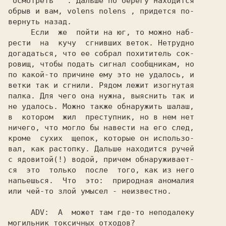
"осмотреть"  
. Дальше по берегу находится

обрыв и вам, volens nolens , придется по-

вернуть назад.

     Если  же  пойти на юг, то можно наб-

рести  на  кучу  сгнивших веток. Нетрудно

догадаться, что ее собрал похититель сок-

ровищ, чтобы подать сигнал сообщникам, но

по какой-то причине ему это не удалось, и

ветки так и сгнили. Рядом лежит изогнутая

палка. Для чего она нужна, выяснить так и

не удалось. Можно также обнаружить шалаш,

в  котором  жил  преступник, но в нем нет

ничего, что могло бы навести на его след,

кроме  сухих  щепок, которые он использо-

вал, как растопку. Дальше находится ручей

с ядовитой(!) водой, причем обнаруживает-

ся  это  только  после  того, как из него

напьешься.  Что  это:  природная аномалия

или чей-то злой умысел - неизвестно.

 ADV:  
А  может там где-то неподалеку

могильник токсичных отходов?
