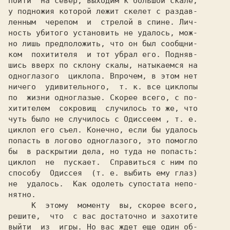
пойти  на север, выходим к большой скале,

у подножия которой лежит скелет с раздав-

ленным  черепом  и  стрелой в спине. Лич-

ность убитого установить не удалось, мож-

но лишь предположить, что он был сообщни-

ком  похитителя  и тот убрал его. Подняв-

шись вверх по склону скалы, натыкаемся на

одноглазого  циклопа. Впрочем, в этом нет

ничего  удивительного,  т. к. все циклопы

по  жизни одноглазые. Скорее всего, с по-

хитителем  сокровищ  случилось то же, что

чуть было не случилось с Одиссеем , т. е.

циклоп его съел. Конечно, если бы удалось

попасть в логово одноглазого, это помогло

бы  в раскрытии дела, но туда не попасть:

циклоп  не  пускает.  Справиться с ним по

способу  Одиссея  (т. е. выбить ему глаз)

не  удалось.  Kак одолеть супостата непо-

нятно.

     К  этому  моменту  вы, скорее всего,

решите,  что  с вас достаточно и захотите

выйти  из  игры. Но вас ждет еще один об-
