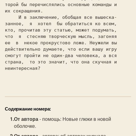
торой бы перечислялись основные команды и

их сокращения.

     И в заключение, обобщая все вышеска-

занное,  я  хотел  бы обратиться ко всем,

кто, прочитав эту статью, может подумать,

что  я  стесняю творческую мысль, загоняя

ее  в  некое прокрустово ложе. Неужели вы

действительно думаете, что если вашу игру

смогут пройти не один-два человека, а вся

страна,  то это значит, что она скучная и

неинтересная?

Содержание номера:
От автора
- помощь: Новые глюки в новой
оболочке.
От автора
- автора: об авторах журнала.