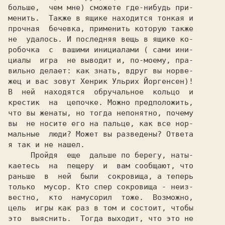
больше,  чем мне) сможете где-нибудь при-

менить.  Также в ящике находится тонкая и

прочная  бечевка, применить которую также

не  удалось. И последняя вещь в ящике ко-

робочка  с  вашими инициалами ( сами ини-

циалы  игра  не выводит и, по-моему, пра-

вильно делает: как знать, вдруг вы норве-

жец и вас зовут Хенрик Ульрих Йоргенсен)!

В  ней  находятся  обручальное  кольцо  и

крестик  на  цепочке. Можно предположить,

что вы женаты, но тогда непонятно, почему

вы  не носите его на пальце, как все нор-

мальные  люди? Может вы разведены? Ответа

я так и не нашел.

     Пройдя  еще  дальше по берегу, наты-

каетесь  на  пещеру  и  вам сообщают, что

раньше  в  ней  были  сокровища, а теперь

только  мусор. Кто спер сокровища - неиз-

вестно,  кто  намусорил  тоже.  Возможно,

цель  игры как раз в том и состоит, чтобы

это  выяснить.  Тогда выходит, что это не
