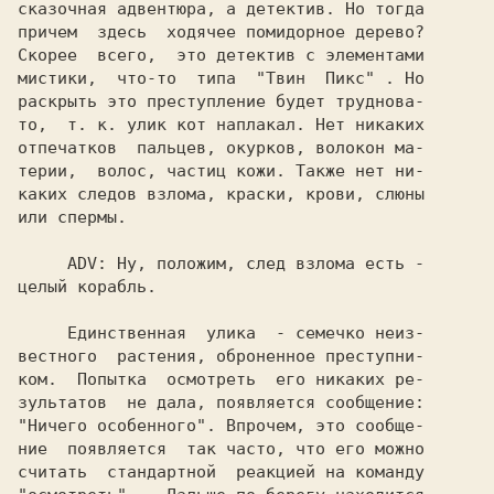
сказочная адвентюра, а детектив. Но тогда

причем  здесь  ходячее помидорное дерево?

Скорее  всего,  это детектив с элементами

мистики,  что-то  типа  
"Твин  Пикс" 
. Но

раскрыть это преступление будет труднова-

то,  т. к. улик кот наплакал. Нет никаких

отпечатков  пальцев, окурков, волокон ма-

терии,  волос, частиц кожи. Также нет ни-

каких следов взлома, краски, крови, слюны

или спермы.

ADV: 
Ну, положим, след взлома есть -

целый корабль.

     Единственная  улика  - семечко неиз-

вестного  растения, оброненное преступни-

ком.  Попытка  осмотреть  его никаких ре-

"Ничего особенного". 
Впрочем, это сообще-

ние  появляется  так часто, что его можно
