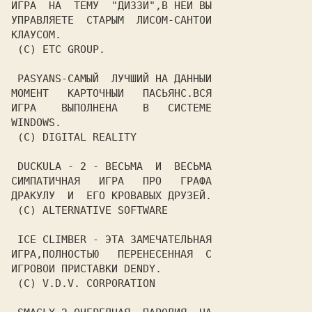
ИГРА  НА  ТЕМУ  "ДИЗЗИ",В НЕИ ВЫ

УПРАВЛЯЕТЕ  СТАРЫМ  ЛИСОМ-САНТОИ

КЛАУСОМ.

 (C) ETC GROUP.

 PASYANS-САМЫЙ  ЛУЧШИЙ НА ДАННЫИ

МОМЕНТ   КАРТОЧНЫИ   ПАСЬЯНС.ВСЯ

ИГРА    ВЫПОЛНЕНА    В   СИСТЕМЕ

WINDOWS.

 (C) DIGITAL REALITY

 DUCKULA - 2 - ВЕСЬМА  И  ВЕСЬМА

СИМПАТИЧНАЯ   ИГРА   ПРО   ГРАФА

ДРАКУЛУ  И  ЕГО КРОВАВЫХ ДРУЗЕЙ.

 (C) ALTERNATIVE SOFTWARE

 ICE CLIMBER - ЭТА ЗАМЕЧАТЕЛЬНАЯ

ИГРА,ПОЛНОСТЬЮ   ПЕРЕНЕСЕННАЯ  С

ИГРОВОИ ПРИСТАВКИ DENDY.

 (C) V.D.V. CORPORATION
