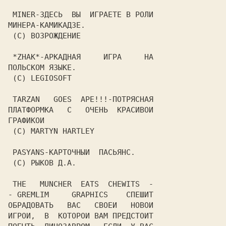
 MINER-ЗДЕСЬ  ВЫ  ИГРАЕТЕ В РОЛИ

МИНЕРА-КАМИКАДЗЕ.

 (C) ВОЗРОЖДЕНИЕ

 *ZHAK*-АРКАДНАЯ     ИГРА     НА

ПОЛЬСКОМ ЯЗЫКЕ.

 (C) LEGIOSOFT

 TARZAN   GOES  APE!!!-ПОТРЯСНАЯ

ПЛАТФОРМКА   С   ОЧЕНЬ  КРАСИВОИ

ГРАФИКОИ

 (C) MARTYN HARTLEY

 PASYANS-КАРТОЧНЫИ  ПАСЬЯНС.

 (C) РЫКОВ Д.А.

 THE   MUNCHER  EATS  CHEWITS  -

- GREMLIM     GRAPHICS    СПЕШИТ

ОБРАДОВАТЬ   ВАС   СВОЕИ   НОВОИ

ИГРОИ,  В  КОТОРОИ ВАМ ПРЕДСТОИТ
