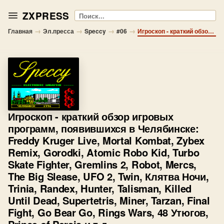
ZXPRESS
Поиск
→
→
→
→
Главная
Эл.пресса
Speccy
#06
Игроскоп - краткий обзор игровых программ, появившихся в Челябинске: Freddy Kruger Live, Mortal Kombat, Zybex Remix, Gorodki, Atomic Robo Kid, Turbo Skate Fighter, Gremlins 2, Robot, Mercs, The Big Slease, UFO 2, Twin, Клятва Ночи, Trinia, Randex, Hunter, Talisman, Killed Until Dead, Supertetris, Miner, Tarzan, Final Fight, Go Bear Go, Rings Wars, 48 Утюгов, Prince of Persia и т.д.
Игроскоп
- краткий обзор игровых
программ, появившихся в Челябинске:
Freddy Kruger Live, Mortal Kombat, Zybex
Remix, Gorodki, Atomic Robo Kid, Turbo
Skate Fighter, Gremlins 2, Robot, Mercs,
The Big Slease, UFO 2, Twin, Клятва Ночи,
Trinia, Randex, Hunter, Talisman, Killed
Until Dead, Supertetris, Miner, Tarzan, Final
Fight, Go Bear Go, Rings Wars, 48 Утюгов,