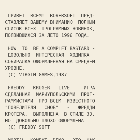
 ПРИВЕТ  ВСЕМ!  ROVERSOFT  ПРЕД-

СТАВЛЯЕТ ВАШЕМУ ВНИМАНИЮ  ПОЛНЫИ

СПИСОК ВСЕХ  ПРОГРАМНЫХ НОВИНОК,

ПОЯВИВШИХСЯ ЗА ЛЕТО 1996 ГОДА.

 HOW  TO  BE A COMPLET BASTARD -

-ДОВОЛЬНО  ИНТЕРЕСНАЯ  ХОДИЛКА -

СОБИРАЛКА ОФОРМЛЕННАЯ НА СРЕДНЕМ

УРОВНЕ.

 (C) VIRGIN GAMES,1987

 FREDDY   KRUGER   LIVE  -  ИГРА

СДЕЛАННАЯ  МАРИУПОЛЬСКИМИ  ПРОГ-

РАММИСТАМИ  ПРО ВСЕМ  ИЗВЕСТНОГО

"ПОВЕЛИТЕЛЯ   СНОВ"   -   ФРЕДДИ

КРЮГЕРА,  ВЫПОЛНЕНА  В СТИЛЕ 3D,

НО  ДОВОЛЬНО ПЛОХО ОФОРМЛЕНА

 (C) FREDDY SOFT
