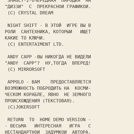
 SMAGLY-2-ОЧЕРЕДНАЯ  ПАРОДИЯ  НА

"ДИЗЗИ"  С  ПРЕКРАСНОИ ГРАФИКОИ.

 (C) CRYSTAL DREAM

 NIGHT SHIFT - В ЭТОЙ  ИГРЕ ВЫ В

РОЛИ  САНТЕХНИКА, КОТОРЫИ   ИЩЕТ

КАКИЕ ТО КЛЮЧИ.

 (C) ENTERTAIMENT LTD.

 ANDY CAPP -ВЫ НИКОГДА НЕ ВИДЕЛИ

"ANDY  CAPP"?  НУ,ТОГДА  ВПЕРЕД!

 (C) MIRRORSOFT

 APPOLO - ВАМ    ПРЕДОСТАВЛЯЕТСЯ

ВОЗМОЖНОСТЬ ПОБРОДИТЬ НА  КОСМИ-

ЧЕСКОМ КОРАБЛЕ, ЯВНО  НЕ ЗЕМНОГО

ПРОИСХОЖДЕНИЯ (ТЕКСТОВАЯ).

 (C)JOKERSOFT

 RETURN  TO  HOME DEMO VERSION -

- ВЕСЬМА   ИНТЕРЕСНАЯ   ИГРА   С

НЕСТАНДАРТНОИ  ЗАДУМКОИ  АВТОРА.
