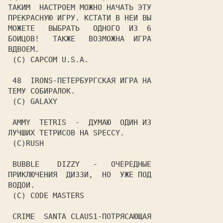
ТАКИМ  НАСТРОЕМ МОЖНО НАЧАТЬ ЭТУ

ПРЕКРАСНУЮ ИГРУ. КСТАТИ В НЕИ ВЫ

МОЖЕТЕ   ВЫБРАТЬ   ОДНОГО  ИЗ  6

БОИЦОВ!   ТАКЖЕ   ВОЗМОЖНА  ИГРА

ВДВОЕМ.

 (C) CAPCOM U.S.A.

 48  IRONS-ПЕТЕРБУРГСКАЯ ИГРА НА

ТЕМУ СОБИРАЛОК.

 (C) GALAXY

 AMMY  TETRIS  -  ДУМАЮ  ОДИН ИЗ

ЛУЧШИХ ТЕТРИСОВ НА SPECCY.

 (C)RUSH

 BUBBLE    DIZZY   -   ОЧЕРЕДНЫЕ

ПРИКЛЮЧЕНИЯ  ДИЗЗИ,  НО  УЖЕ ПОД

ВОДОИ.

 (C) CODE MASTERS

 CRIME  SANTA CLAUS1-ПОТРЯСАЮЩАЯ
