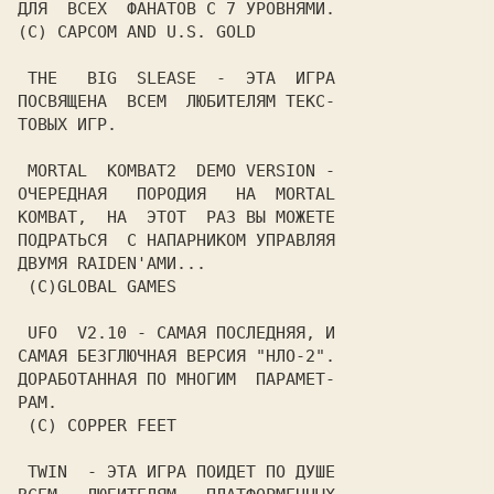
ДЛЯ  ВСЕХ  ФАНАТОВ С 7 УРОВНЯМИ.

(C) CAPCOM AND U.S. GOLD

 THE   BIG  SLEASE  -  ЭТА  ИГРА

ПОСВЯЩЕНА  ВСЕМ  ЛЮБИТЕЛЯМ ТЕКС-

ТОВЫХ ИГР.

 MORTAL  KOMBAT2  DEMO VERSION -

ОЧЕРЕДНАЯ   ПОРОДИЯ   НА  MORTAL

KOMBAT,  НА  ЭТОТ  РАЗ ВЫ МОЖЕТЕ

ПОДРАТЬСЯ  С НАПАРНИКОМ УПРАВЛЯЯ

ДВУМЯ RAIDEN'АМИ...

 (C)GLOBAL GAMES

 UFO  V2.10 - САМАЯ ПОСЛЕДНЯЯ, И

САМАЯ БЕЗГЛЮЧНАЯ ВЕРСИЯ "НЛО-2".

ДОРАБОТАННАЯ ПО МНОГИМ  ПАРАМЕТ-

РАМ.

 (C) COPPER FEET

 TWIN  - ЭТА ИГРА ПОИДЕТ ПО ДУШЕ
