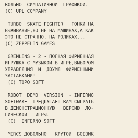
ВОЛЬНО  СИМПАТИЧНОИ  ГРАФИКОИ.

(C) UPL COMPANY

 TURBO  SKATE FIGHTER - ГОНКИ НА

ВЫЖИВАНИЕ,НО НЕ НА МАШИНАХ,А КАК

ЭТО НЕ СТРАННО, НА РОЛИКАХ...

(C) ZEPPELIN GAMES

 GREMLINS - 2 - ПОЛНАЯ ФИРМЕННАЯ

ИГРУШКА С МУЗЫКОИ В ИГРЕ,ВЫБОРОМ

УПРАВЛЯНИЯ  И  ДВУМЯ  ФИРМЕННЫМИ

ЗАСТАВКАМИ!

 (C) TOPO SOFT

 ROBOT  DEMO  VERSION  - INFERNO

SOFTWARE  ПРЕДЛАГАЕТ ВАМ СЫГРАТЬ

В ДЕМОНСТРАЦИОННУЮ   ВЕРСИЮ  ЛО-

ГИЧЕСКОИ   ИГРЫ.

 (C)  INFERNO SOFT

 MERCS-ДОВОЛЬНО   КРУТОИ  БОЕВИК
