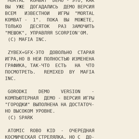
 MORTAL  KOMBAT  DEMO - ЭТО, КАК

ВЫ  УЖЕ  ДОГАДАЛИСЬ  ДЕМО ВЕРСИЯ

ВСЕМ   ИЗВЕСТНОИ   ИГРЫ  "MORTAL

KOMBAT -  1".  ПОКА  ВЫ  МОЖЕТЕ,

ТОЛЬКО   ДЕСЯТОК   РАЗ  ЗАМОЧИТЬ

"МЕШОК", УПРАВЛЯЯ SCORPION'ОМ.

 (C) MAFIA INC.

 ZYBEX+GFX-ЭТО  ДОВОЛЬНО  СТАРАЯ

ИГРА,НО В НЕИ ПОЛНОСТЬЮ ИЗМЕНЕНА

ГРАФИКА, ТАК-ЧТО  ЕСТЬ   НА  ЧТО

ПОСМОТРЕТЬ.   REMIXED  BY  MAFIA

INC.

 GORODKI    DEMO    VERSION    -

КОМПЬЮТЕРНАЯ  ДЕМО - ВЕРСИЯ ИГРЫ

"ГОРОДКИ" ВЫПОЛНЕНА НА ДОСТАТОЧ-

НО ВЫСОКОМ УРОВНЕ.

 (C) SPARK

 ATOMIC  ROBO  KID  -  ОЧЕРЕДНАЯ

КОСМИЧЕСКАЯ СТРЕЛЯЛКА, НО С  ДО-
