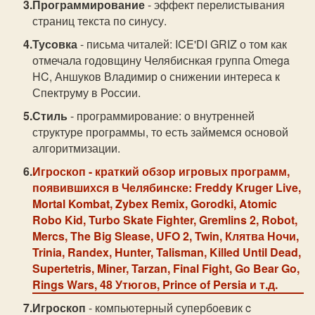
Программирование
- эффект перелистывания
страниц текста по синусу.
Тусовка
- письма читалей: ICE'DI GRIZ о том как
отмечала годовщину Челябиснкая группа Omega
HC, Аншуков Владимир о снижении интереса к
Спектруму в России.
Стиль
- программирование: о внутренней
структуре программы, то есть займемся основой
алгоритмизации.
Игроскоп
- краткий обзор игровых программ,
появившихся в Челябинске: Freddy Kruger Live,
Mortal Kombat, Zybex Remix, Gorodki, Atomic
Robo Kid, Turbo Skate Fighter, Gremlins 2, Robot,
Mercs, The Big Slease, UFO 2, Twin, Клятва Ночи,
Trinia, Randex, Hunter, Talisman, Killed Until Dead,
Supertetris, Miner, Tarzan, Final Fight, Go Bear Go,
Rings Wars, 48 Утюгов, Prince of Persia и т.д.
Игроскоп
- компьютерный супербоевик c