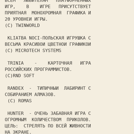
ВСЕМ   ЛЮБИТЕЛЯМ   ПЛАТФОРМЕННЫХ

ИГР,    В    ИГРЕ   ПРИСУТСТВУЕТ

ПРИЯТНАЯ  МОНОХРОМНАЯ  ГРАФИКА И

20 УРОВНЕИ ИГРЫ.

(C) TWINWORLD

 KLIATBA NOCI-ПОЛЬСКАЯ ИГРУШКА С

ВЕСЬМА КРАСИВОИ ЦВЕТНОИ ГРАФИКОИ

(C) MICROTECH SYSTEMS

 TRINIA    -    КАРТОЧНАЯ   ИГРА

РОССИЙСКИХ ПРОГРАММИСТОВ.

(C)RND SOFT

 RANDEX  -  ТИПИЧНЫИ  ЛАБИРИНТ С

СОБИРАНИЕМ АЛМАЗОВ.

 (C) ROMAS

 HUNTER  - ОЧЕНЬ ЗАБАВНАЯ ИГРА С

ОГРОМНЫМ  КОЛИЧЕСТВОМ  ПРИКОЛОВ.

ЦЕЛЬ:  СТРЕЛЯТЬ ПО ВСЕЙ ЖИВНОСТИ

НА ЭКРАНЕ.
