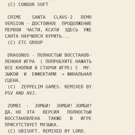
 (C) CONDOR SOFT

 CRIME    SANTA   CLAUS-2   DEMO

VERSION - ДОСТОИНОЕ  ПРОДОЛЖЕНИЕ

ПЕРВОИ  ЧАСТИ, КСАТИ  ЗДЕСЬ  УЖЕ

САНТА НАУЧИЛСЯ КУРИТЬ...

 (C) ETC GROUP

 DRAGONUS - ПОЛНОСТЬЮ ВОССТАНОВ-

ЛЕННАЯ ИГРА  ( ПОПРОБУИТЕ НАЖАТЬ

ВСЕ КНОПКИ В СТАРОИ ИГРЕ) С  МУ-

ЗЫКОИ  И  ЕФФЕКТАМИ  + ФИНАЛЬНАЯ

СЦЕНА.

 (C)  ZEPPELIM GAMES. REMIXED BY

PSV AND AVJ.

 ZOMBI  -  ЗОМБИ!  ЗОМБИ! ЗОМБИ?

ДА, НО  ЭТА   ВЕРСИЯ   ПОЛНОСТЬЮ

ВОССТАНОВЛЕНА   ТАКЖЕ   В   ИГРЕ

ПРИСУТСТВУЕТ МУЗЫКА.

 (C) UBISOFT. REMIXED BY LORD.
