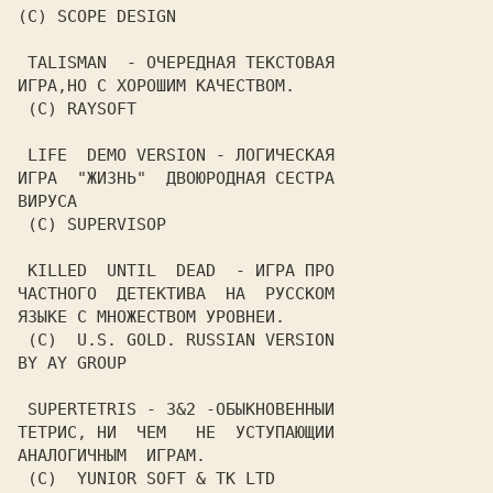
(C) SCOPE DESIGN

 TALISMAN  - ОЧЕРЕДНАЯ ТЕКСТОВАЯ

ИГРА,НО С ХОРОШИМ КАЧЕСТВОМ.

 (C) RAYSOFT

 LIFE  DEMO VERSION - ЛОГИЧЕСКАЯ

ИГРА  "ЖИЗНЬ"  ДВОЮРОДНАЯ СЕСТРА

ВИРУСА

 (C) SUPERVISOP

 KILLED  UNTIL  DEAD  - ИГРА ПРО

ЧАСТНОГО  ДЕТЕКТИВА  НА  РУССКОМ

ЯЗЫКЕ С МНОЖЕСТВОМ УРОВНЕИ.

 (C)  U.S. GOLD. RUSSIAN VERSION

BY AY GROUP

 SUPERTETRIS - 3&2 -ОБЫКНОВЕННЫИ

ТЕТРИС, НИ  ЧЕМ   НЕ  УСТУПАЮЩИИ

АНАЛОГИЧНЫМ  ИГРАМ.

 (C)  YUNIOR SOFT & TK LTD
