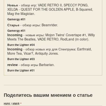
Новье
- обзор игр: VADE RETRO II, SPECCY PONG,
XELDA - QUEST FOR THE GOLDEN APPLE, B-Squared,
Mag the Magician.
Gamergy #01
Старье
- обзор игры: Beamrider.
Gamergy #01
Incoming
- новые игры: Mojon Twins' Covertape #1, Willy
Meets The Beatles, VADE RETRO, RodLand (in color).
Burn the Lighter #04
Incoming
- обзор новых игр для Спектрума: Earthraid,
More Tea, Vicar?, Antiquity Jones.
Burn the Lighter #03
review
- обзор игры Barbarian.
Burn the Lighter #01
Поделитесь вашим мнением о статье
НИК / ИМЯ
*