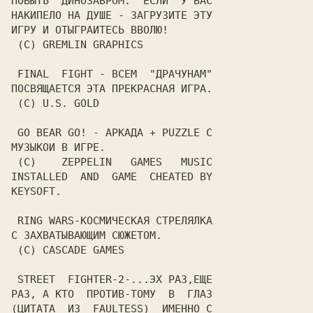
ПОБЫТЬ  ДИНОЗАВРОМ.  ЕСЛИ  У ВАС

НАКИПЕЛО НА ДУШЕ - ЗАГРУЗИТЕ ЭТУ

ИГРУ И ОТЫГРАИТЕСЬ ВВОЛЮ!

 (C) GREMLIN GRAPHICS

 FINAL  FIGHT - ВСЕМ  "ДРАЧУНАМ"

ПОСВЯЩАЕТСЯ ЭТА ПРЕКРАСНАЯ ИГРА.

 (C) U.S. GOLD

 GO BEAR GO! - АРКАДА + PUZZLE С

МУЗЫКОИ В ИГРЕ.

 (C)    ZEPPELIN   GAMES   MUSIC

INSTALLED  AND  GAME  CHEATED BY

KEYSOFT.

 RING WARS-КОСМИЧЕСКАЯ СТРЕЛЯЛКА

С ЗАХВАТЫВАЮЩИМ СЮЖЕТОМ.

 (C) CASCADE GAMES

 STREET  FIGHTER-2-...ЭХ РАЗ,ЕЩЕ

РАЗ, А КТО  ПРОТИВ-ТОМУ  В  ГЛАЗ

(ЦИТАТА  ИЗ  FAULTESS)  ИМЕННО С
