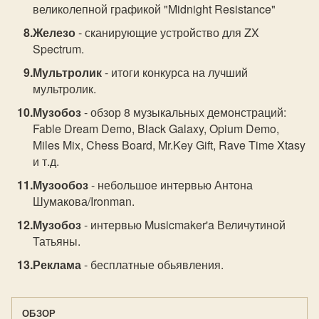
великолепной графикой "Midnight Resistance"
Железо
- сканирующие устройство для ZX
Spectrum.
Мультролик
- итоги конкурса на лучший
мультролик.
Музобоз
- обзор 8 музыкальных демонстраций:
Fable Dream Demo, Black Galaxy, Opium Demo,
Miles Mix, Chess Board, Mr.Key Gift, Rave Time Xtasy
и т.д.
Музообоз
- небольшое интервью Антона
Шумакова/Ironman.
Музобоз
- интервью Musicmaker'a Величутиной
Татьяны.
Реклама
- бесплатные обьявления.
ОБЗОР