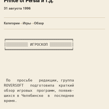
Prince of Persia и т.д.
31 августа 1996
Категории
→
Игры
→
Обзор
╒══════════════════════════════╕

│░░░░░░░░░░ ИГРОСКОП ░░░░░░░░░░│

╘══════════════════════════════╛

ROVERSOFT
   подготовила  краткий

обзор игровых  программ, появив-

шихся в Челябинске  в  последнее

время.
