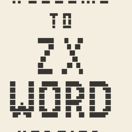
   ▀ ▀   ▀▀▀  ▀▀▀  ▀▀▀  ▀▀▀  ▀ ▀ ▀  ▀▀▀

                 ▀█▀  █▀█

                  █   █ █

                  ▀   ▀▀▀

            ▐█████▌   ▐█   ▐█▌

                ▐█▌    ▐█ ▐█▌

               ██       ▐█▌

             ▐█▌         ▐█▌

            ▐█▌        ▐█▌ █▌

            ▐█████   ▐█▌    █▌

  ██     ██   ██████   █████▄   ██████▄

  ██     ██  ██▀  ▀██  ██  ▀██  ██   ▀██

  ██     ██  ██    ██  ██  ▄██  ██    ██

  ██  ▄  ██  ██    ██  █████▀   ██    ██

  ██▄███▄██  ██▄  ▄██  ██  ██   ██   ▄██

   ██▀ ▀██    ██████   ██   ██  ██████▀
