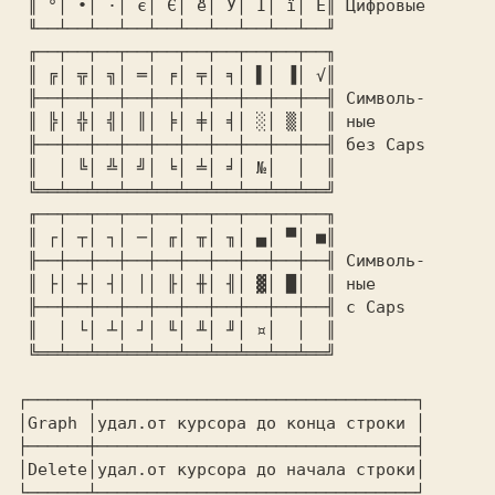
 ║ °│ ∙│ ·│ є│ Є│ ё│ Ў│ Ї│ ї│ Ё║ Цифровые

 ╙──┴──┴──┴──┴──┴──┴──┴──┴──┴──╜

 ╓──┬──┬──┬──┬──┬──┬──┬──┬──┬──╖

 ║ ╔│ ╦│ ╗│ ═│ ╒│ ╤│ ╕│ ▌│ ▐│ √║

 ╟──┼──┼──┼──┼──┼──┼──┼──┼──┼──╢ Символь-

 ║ ╠│ ╬│ ╣│ ║│ ╞│ ╪│ ╡│ ░│ ▒│  ║ ные

 ╟──┼──┼──┼──┼──┼──┼──┼──┼──┼──╢ без Caps

 ║  │ ╚│ ╩│ ╝│ ╘│ ╧│ ╛│ №│  │  ║

 ╚══╧══╧══╧══╧══╧══╧══╧══╧══╧══╝

 ╓──┬──┬──┬──┬──┬──┬──┬──┬──┬──╖

 ║ ┌│ ┬│ ┐│ ─│ ╓│ ╥│ ╖│ ▄│ ▀│ ■║

 ╟──┼──┼──┼──┼──┼──┼──┼──┼──┼──╢ Символь-

 ║ ├│ ┼│ ┤│ ││ ╟│ ╫│ ╢│ ▓│ █│  ║ ные

 ╟──┼──┼──┼──┼──┼──┼──┼──┼──┼──╢ с Caps

 ║  │ └│ ┴│ ┘│ ╙│ ╨│ ╜│ ¤│  │  ║

 ╚══╧══╧══╧══╧══╧══╧══╧══╧══╧══╝

┌──────┬────────────────────────────────┐

│Graph │удал.от курсора до конца строки │

├──────┼────────────────────────────────┤

│Delete│удал.от курсора до начала строки│

└──────┴────────────────────────────────┘
