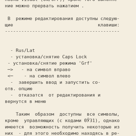
ние можно прервать нажатием 
.

 В  режиме редактирования доступны следую-

щие                               клавиши:

------------------------------------------

 - установка/снятие режима 'Grf'

 ─>   - на символ вправо

  -  завершить ввод и запустить со-

  -  отказатся  от редактирования и

вернутся в меню

    Таким  образом  доступны  все символы,

кроме  управляющих (с кодами 0Ў31), однако

имеется  возможность получить некоторые из

них  - для этого необходимо находясь в ре-
