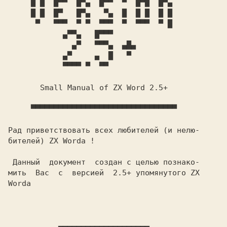
     █ █  █▀▀  █▀▄  █▀▀  ▀  █▀█  █▀▄

     █ █  █▀   █▀▄   ▀▄  █  █ █  █ █

      ▀   ▀▀▀  ▀ ▀  ▀▀▀  ▀  ▀▀▀  ▀ █

            ▄▀▀▄   █▀▀▀

              ▄▀   ▀▀▀▄  ▄█▄

            ▄▀     ▄  █   ▀

            ▀▀▀▀ ▀  ▀▀

       Small Manual of ZX Word 2.5+

     ▀▀▀▀▀▀▀▀▀▀▀▀▀▀▀▀▀▀▀▀▀▀▀▀▀▀▀▀▀▀▀▀

Рад приветствовать всех любителей (и нелю-

бителей) ZX Worda !

 Данный  документ  создан с целью познако-

мить  Вас  с  версией  2.5+ упомянутого ZX

Worda

           ▄▄▄▄▄▄▄▄▄▄▄▄▄▄▄▄▄▄▄▄
