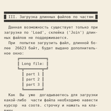
▄▄▄▄▄▄▄▄▄▄▄▄▄▄▄▄▄▄▄▄▄▄▄▄▄▄▄▄▄▄▄▄▄▄▄▄▄▄▄▄▄▄

█ III. Загрузка длинных файлов по частям █

▀▀▀▀▀▀▀▀▀▀▀▀▀▀▀▀▀▀▀▀▀▀▀▀▀▀▀▀▀▀▀▀▀▀▀▀▀▀▀▀▀▀

  Данная возможность существует только при

загрузке по 'Load', склейка ('Join') длин-

ных файлов не поддерживается.

  При  попытке загрузить файл, длинной бо-

лее  26623 байт, будет выдано дополнитель-

ное окно:

      ╔════════════╗

      ║ Long file: ║

      ╚═╦════════╦═╝

        ║ part 1 ║

        ║ part 2 ║

        ║ part 3 ║

        ╚════════╝

  Как  Вы  уже  догадываетесь для загрузки

какой-либо  части файла необходимо навести

курсор  на соотв. строчку и нажать на кла-

вишу 
.
