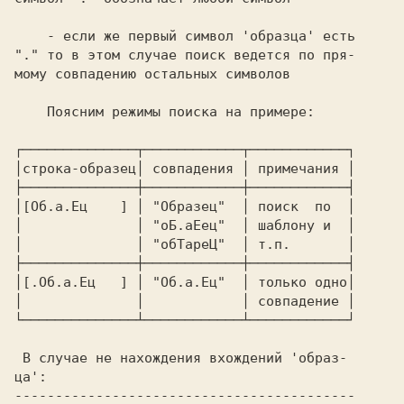
    - если же первый символ 'образца' есть

"." то в этом случае поиск ведется по пря-

мому совпадению остальных символов

    Поясним режимы поиска на примере:

┌──────────────┬────────────┬────────────┐

│строка-образец│ совпадения │ примечания │

├──────────────┼────────────┼────────────┤

│[Об.а.Ец    ] │ "Образец"  │ поиск  по  │

│              │ "оБ.аЕец"  │ шаблону и  │

│              │ "обТареЦ"  │ т.п.       │

├──────────────┼────────────┼────────────┤

│[.Об.а.Ец   ] │ "Об.а.Ец"  │ только одно│

│              │            │ совпадение │

└──────────────┴────────────┴────────────┘

 В случае не нахождения вхождений 'образ-

ца':

------------------------------------------
