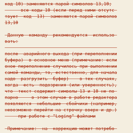
код 10) заменяются парой символов 13,10;

   -  все коды 10 (если перед ними отсутс-

твует  код  13)  заменяются парой символов

13,10

 Данную  команду  рекомендуется  использо-

вать:

------------------------------------------

после  аварийного выхода (при переполнении

буфера)  в основное меню (примечание: если

оное переполнение случилось при выполнении

самой команды, то, естественно, для начала

надо  разгрузить  буфер)  - в тех случаях,

когда  есть  подозрения (или уверенность),

что  текст содержит символы 13 и 10 не по-

парно  -  в этом случае в работе редактора

появляются  небольшие  сбойчики (например,

невозможно перейти на строчку вверх и др.)

   - при работе с "Loging" файлами

 Примечание:  на  коррекцию может потребо-
