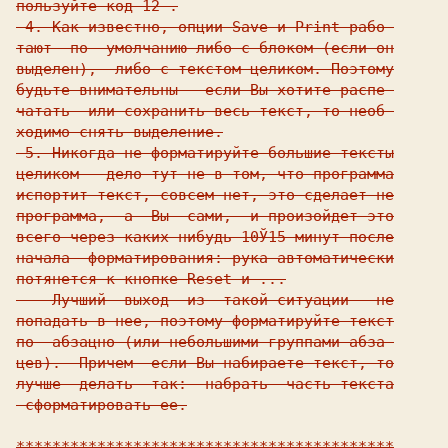
пользуйте код 12 .

 4. Как известно, опции Save и Print рабо-

тают  по  умолчанию либо с блоком (если он

выделен),  либо с текстом целиком. Поэтому

будьте внимательны - если Вы хотите распе-

чатать  или сохранить весь текст, то необ-

ходимо снять выделение.

 5. Никогда не форматируйте большие тексты

целиком - дело тут не в том, что программа

испортит текст, совсем нет, это сделает не

программа,  а  Вы  сами,  и произойдет это

всего через каких-нибудь 10Ў15 минут после

начала  форматирования: рука автоматически

потянется к кнопке Reset и ...

    Лучший  выход  из  такой ситуации - не

попадать в нее, поэтому форматируйте текст

по  абзацно (или небольшими группами абза-

цев).  Причем  если Вы набираете текст, то

лучше  делать  так:  набрать  часть текста

-сформатировать ее.

******************************************
