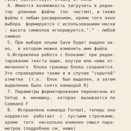
 4. Имеется возможность загрузить в редак-

тор  длинные  файлы  (по  частям), а также

файлы с любым расширением, кроме того окно

выбора  формируется с использованием маски

: высота символов игнорируется,"." - любой

символ

 5. При выборе опции Save будет выдано ок-

но,  в котором можно изменить имя файла

 6.Исправлена работа с блоками: при редак-

тировании текста выше, внутри или ниже от-

меченного  блока границы блока сохранятся.

Это справедливо также и в случае "скрытой"

отметки  (т.е.  блок  был выделен, а затем

выделение было снято командой R)

 7. Параметры форматирования перенесены из

Setup  в  менюшку,  которая  вызывается по

Command F

 8.  Исправлена команда Format, теперь она

корректно  работает  с  пустыми строчками,

кроме  того  несколько изменен смысл пара-

метров (подробнее см. ниже)
