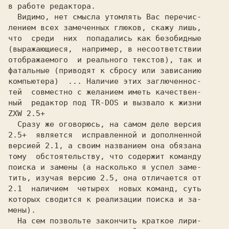
в работе редактора.

  Видимо, нет смысла утомлять Вас перечис-

лением всех замеченных глюков, скажу лишь,

что  среди  них  попадались как безобидные

(выражающиеся,  например, в несоответствии

отображаемого  и реального текстов), так и

фатальные (приводят к сбросу или зависанию

компьютера)  ... Наличие этих заглюченнос-

тей  совместно с желанием иметь качествен-

ный  редактор под TR-DOS и вызвало к жизни

ZXW 2.5+

  Сразу же оговорюсь, на самом деле версия

2.5+  является  исправленной и дополненной

версией 2.1, а своим названием она обязана

тому  обстоятельству, что содержит команду

поиска и замены (а насколько я успел заме-

тить, изучая версию 2.5, она отличается от

2.1  наличием  четырех  новых команд, суть

которых сводится к реализации поиска и за-

мены).

  На сем позвольте закончить краткое лири-
