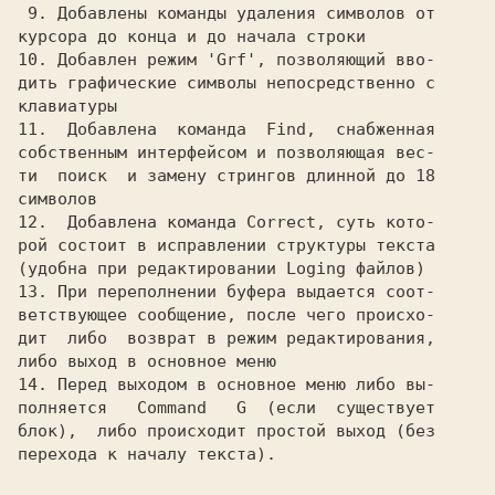
 9. Добавлены команды удаления символов от

курсора до конца и до начала строки

10. Добавлен режим 'Grf', позволяющий вво-

дить графические символы непосредственно с

клавиатуры

11.  Добавлена  команда  Find,  снабженная

собственным интерфейсом и позволяющая вес-

ти  поиск  и замену стрингов длинной до 18

символов

12.  Добавлена команда Correct, суть кото-

рой состоит в исправлении структуры текста

(удобна при редактировании Loging файлов)

13. При переполнении буфера выдается соот-

ветствующее сообщение, после чего происхо-

дит  либо  возврат в режим редактирования,

либо выход в основное меню

14. Перед выходом в основное меню либо вы-

полняется   Command   G  (если  существует

блок),  либо происходит простой выход (без

перехода к началу текста).
