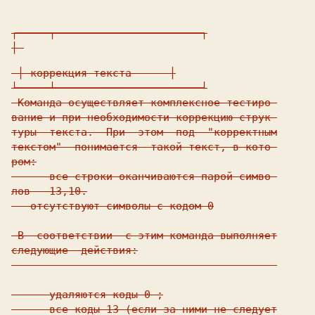
┌─────┬───────────────────────┐

│ 
 │ коррекция текста      │

└─────┴───────────────────────┘

 Команда осуществляет комплексное тестиро-

вание и при необходимости коррекцию струк-

туры  текста.  При  этом  под  "корректным

текстом"  понимается  такой текст, в кото-

ром:

   -  все строки оканчиваются парой симво-

лов - 13,10.

 - отсутствуют символы с кодом 0

 В  соответствии  с этим команда выполняет

следующие  действия:

------------------------------------------

   -  удаляются коды 0 ;

   -  все коды 13 (если за ними не следует
