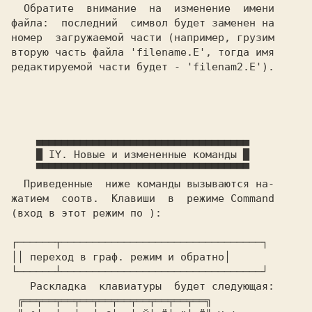
  Обратите  внимание  на  изменение  имени

файла:  последний  символ будет заменен на

номер  загружаемой части (например, грузим

вторую часть файла 'filename.E', тогда имя

редактируемой части будет - 'filenam2.E').

    ▄▄▄▄▄▄▄▄▄▄▄▄▄▄▄▄▄▄▄▄▄▄▄▄▄▄▄▄▄▄▄▄▄▄

    █ IY. Новые и измененные команды █

    ▀▀▀▀▀▀▀▀▀▀▀▀▀▀▀▀▀▀▀▀▀▀▀▀▀▀▀▀▀▀▀▀▀▀

  Приведенные  ниже команды вызываются на-

жатием  соотв.  Клавиши  в  режиме Command

(вход в этот режим по 
):

┌──────┬────────────────────────────────┐

│
│ переход в граф. режим и обратно│

└──────┴────────────────────────────────┘

   Раскладка  клавиатуры  будет следующая:

 ╔══╤══╤══╤══╤══╤══╤══╤══╤══╤══╗
