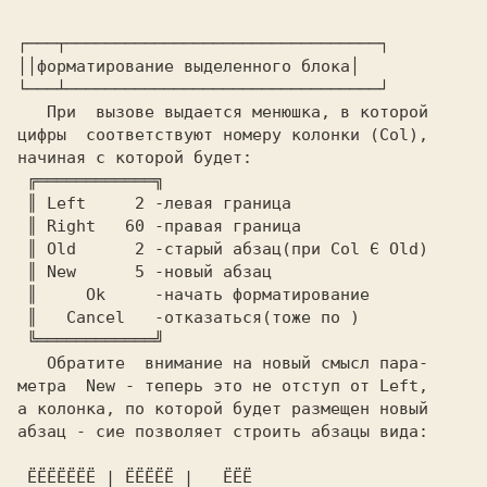
┌───┬────────────────────────────────┐

│
│форматирование выделенного блока│

└───┴────────────────────────────────┘

   При  вызове выдается менюшка, в которой

цифры  соответствуют номеру колонки (Col),

начиная с которой будет:

 ╔════════════╗

 ║ Left     2 -левая граница

 ║ Right   60 -правая граница

 ║ Old      2 -старый абзац(при Col Є Old)

 ║ New      5 -новый абзац

 ║     Ok     -начать форматирование

 ║   Cancel   -отказаться(тоже по 
)

 ╚════════════╝

   Обратите  внимание на новый смысл пара-

метра  New - теперь это не отступ от Left,

а колонка, по которой будет размещен новый

абзац - сие позволяет строить абзацы вида:

 ЁЁЁЁЁЁЁ | ЁЁЁЁЁ |   ЁЁЁ
