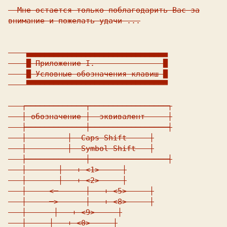
  Мне остается только поблагодарить Вас за

внимание и пожелать удачи ...

    ▄▄▄▄▄▄▄▄▄▄▄▄▄▄▄▄▄▄▄▄▄▄▄▄▄▄▄▄▄▄▄

    █ Приложение I.               █

    █ Условные обозначения клавиш █

    ▀▀▀▀▀▀▀▀▀▀▀▀▀▀▀▀▀▀▀▀▀▀▀▀▀▀▀▀▀▀▀

   ┌─────────────┬─────────────────┐

   │ обозначение │  эквивалент     │

   ├─────────────┼─────────────────┤

   │    
     │  Caps Shift     │

   │    
     │  Symbol Shift   │

   ├─────────────┼─────────────────┤

   │   
    │  
 + <1>     │

   │   
    │  
 + <2>     │

   │     <─      │  
 + <5>     │

   │     ─>      │  
 + <8>     │

   │  
    │  
 + <9>     │

   │  
   │  
 + <0>     │
