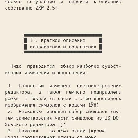
ческое  вступление  и  перейти  к описанию

собственно ZXW 2.5+

       ▄▄▄▄▄▄▄▄▄▄▄▄▄▄▄▄▄▄▄▄▄▄▄▄▄▄▄▄

       █ II. Краткое описание     █

       █ исправлений и дополнений █

       ▀▀▀▀▀▀▀▀▀▀▀▀▀▀▀▀▀▀▀▀▀▀▀▀▀▀▀▀

  Ниже  приводится  обзор наиболее сущест-

венных изменений и дополнений:

 1.  Полностью  изменено  цветовое решение

редактора,  а  также  немного  подправлены

рамки  в  окнах (в связи с этим изменилось

изображение символов с кодами 1Ў8)

 2.  Несколько изменен набор символов (пу-

тем заимствования части символов из IS-DO-

Sовского редактора :)*

 3.  Нажатие  
  во всех окнах (кроме

Find) соответсвует отказу от меню
