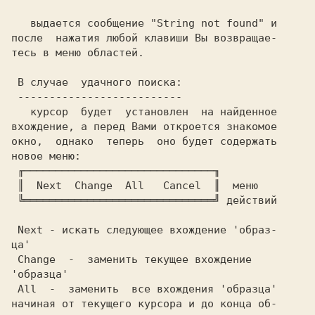
   выдается сообщение "String not found" и

после  нажатия любой клавиши Вы возвращае-

тесь в меню областей.

 В случае  удачного поиска:

 --------------------------

   курсор  будет  установлен  на найденное

вхождение, а перед Вами откроется знакомое

окно,  однако  теперь  оно будет содержать

новое меню:

 ╓──────────────────────────────╖

 ║  Next  Change  All   Cancel  ║  меню

 ╚══════════════════════════════╝ действий

 Next - искать следующее вхождение 'образ-

ца'  

 Change  -  заменить текущее вхождение

'образца'

 All  -  заменить  все вхождения 'образца'

начиная от текущего курсора и до конца об-
