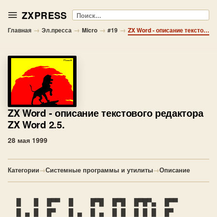
ZXPRESS
Поиск
→
→
→
→
Главная
Эл.пресса
Micro
#19
ZX Word - описание текстового редактора ZX Word 2.5.
ZX Word
- описание текстового редактора
ZX Word 2.5.
28 мая 1999
Категории
→
Системные программы и утилиты
→
Описание
  █   █  █▀▀  █    █▀█  █▀█  █▀█▀▄  █▀▀

  █ ▄ █  █▀   █ ▄  █ ▄  █ █  █ █ █  █▀
