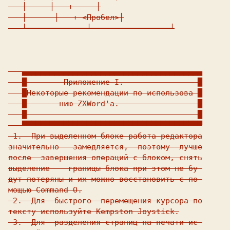
   │  
   │  
 + 
    │

   │  
    │  
 + <Пробел>│

   └─────────────┴─────────────────┘

   ▄▄▄▄▄▄▄▄▄▄▄▄▄▄▄▄▄▄▄▄▄▄▄▄▄▄▄▄▄▄▄▄▄▄▄▄▄▄▄

   █        Приложение I.                █

   █Некоторые рекомендации по использова-█

   █       нию ZXWord'a.                 █

   █                                     █

   ▀▀▀▀▀▀▀▀▀▀▀▀▀▀▀▀▀▀▀▀▀▀▀▀▀▀▀▀▀▀▀▀▀▀▀▀▀▀▀

 1.  При выделенном блоке работа редактора

значительно   замедляется,  поэтому  лучше

после  завершения операций с блоком, снять

выделение  - границы блока при этом не бу-

дут потеряны и их можно восстановить с по-

мощью Command O.

 2.  Для  быстрого  перемещения курсора по

тексту используйте Kempston Joystick.

 3.  Для  разделения страниц на печати ис-
