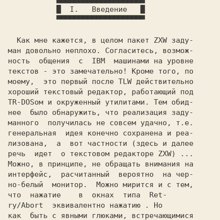
           █  I.   Введение   █

           ▀▀▀▀▀▀▀▀▀▀▀▀▀▀▀▀▀▀▀▀

  Как мне кажется, в целом пакет ZXW заду-

ман довольно неплохо. Согласитесь, возмож-

ность  общения  с  IBM  машинами на уровне

текстов - это замечательно! Кроме того, по

моему,  это первый после TLW действительно

хороший текстовый редактор, работающий под

TR-DOSом и окруженный утилитами. Тем обид-

нее  было обнаружить, что реализация заду-

манного  получилась не совсем удачно, т.е.

генеральная  идея конечно сохранена и реа-

лизована,  а  вот частности (здесь и далее

речь  идет  о текстовом редакторе ZXW) ...

Можно, в принципе, не обращать внимания на

интерфейс,  расчитанный  вероятно  на чер-

но-белый  монитор.  Можно мирится и с тем,

что  нажатие  
  в  окнах  типа  Ret-

ry/Abort  эквивалентно нажатию 
. Но

как  быть с явными глюками, встречающимися
