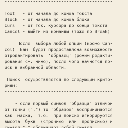
------------------------------------------

Text   - от начала до конца текста

Block  - от начала до конца блока

Curs   - от тек. курсора до конца текста

Cancel - выйти из команды (тоже по Break)

     После  выбора любой опции (кроме Can-

cel)  Вам  будет предоставлена возможность

отредактировать  'образец' (режим редакти-

рования см. ниже), после чего начнется по-

иск в выбранной области.

 Поиск  осуществляется по следующим крите-

риям:

------------------------------------------

    - если первый символ 'образца' отличен

от точки (".") то 'образец' воспринимается

как  маска,  т.е.  при поиске игнорируется

высота  букв  (строчные  или  прописные) и

символ "." обозначает любой символ
