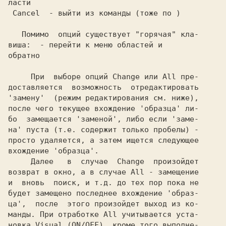
ласти

 Cancel  - выйти из команды (тоже по 
)

   Помимо  опций существует "горячая" кла-

виша: 
 - перейти к меню областей и

обратно

     При  выборе опций Change или All пре-

доставляется  возможность  отредактировать

'замену'  (режим редактирования см. ниже),

после чего текущее вхождение 'образца' ли-

бо  замещается 'заменой', либо если 'заме-

на' пуста (т.е. содержит только пробелы) -

просто удаляется, а затем ищется следующее

вхождение 'образца'.

     Далее   в  случае  Change  произойдет

возврат в окно, а в случае All - замещение

и  вновь  поиск, и т.д. до тех пор пока не

будет замещено последнее вхождение 'образ-

ца',  после  этого произойдет выход из ко-

манды. При отработке All учитывается уста-

новка Visual (ON/OFF), кроме того выполне-
