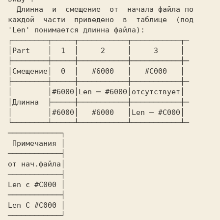
  Длинна  и  смещение  от  начала файла по

каждой  части  приведено  в  таблице  (под

'Len' понимается длинна файла):

┌────────┬─────┬───────────┬───────────┬─

│Part    │  1  │     2     │     3     │

├────────┼─────┼───────────┼───────────┼─

│Смещение│  0  │   #6000   │   #C000   │

├────────┼─────┼───────────┼───────────┼─

│        │#6000│Len ─ #6000│отсутствует│

│Длинна  ├─────┼───────────┼───────────┼─

│        │#6000│   #6000   │Len ─ #C000│

└────────┴─────┴───────────┴───────────┴─

────────────┐

 Примечания │

────────────┤

от нач.файла│

────────────┤

Len є #C000 │

────────────┤

Len Є #C000 │

────────────┘
