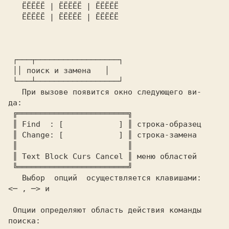
   ЁЁЁЁЁ | ЁЁЁЁЁ | ЁЁЁЁЁ

   ЁЁЁЁЁ | ЁЁЁЁЁ | ЁЁЁЁЁ

 ┌───┬──────────────────┐

 │
│ поиск и замена   │

 └───┴──────────────────┘

   При вызове появится окно следующего ви-

да:

 ╔════════════════════════╗

 ║ Find  : [            ] ║ строка-образец

 ║ Change: [            ] ║ строка-замена

 ║                        ║

 ║ Text Block Curs Cancel ║ меню областей

 ╚════════════════════════╝

   Выбор  опций  осуществляется клавишами:

<─ , ─> и 
 Опции определяют область действия команды

поиска:
