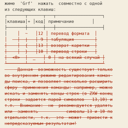
жиме  'Grf'  нажать 
 совместно с одной

из следующих клавиш:

┌───────┬──────┬───┬──────────────────┐

│клавиша│+ 
│код│ примечание       │

├───────┼──────┼───┼──────────────────┤

│  
  │  ~   │12 │ перевод формата  │

│  
  │  |   │ 9 │ табуляция        │

│  
  │  {   │13 │ возврат каретки  │

│  
  │  }   │10 │ перевод строки   │

│  <0>  │  _   │ 0 │ на всякий случай │

└───────┴──────┴───┴──────────────────┘

     Данная  возможность существует только

во внутреннем режиме редактирования коман-

ды поиска, и позволяет несколько расширить

сферу  применения команды: например, можно

искать и заменять концы строк (в ZXW конец

строки  задается парой символов - 13,10) и

т.п.  Внимание:  не  рекомендуется удалять

или  заменять  -------- символы 13 и 10 по

отдельности,  т.к.  это  может  привести к

непредсказуемым результатам!
