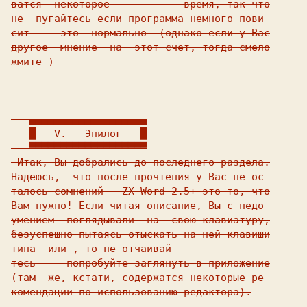
ватся  некоторое ---------- время, так что

не  пугайтесь если программа немного пови-

сит  -  это  нормально  (однако если у Вас

другое  мнение  на  этот счет, тогда смело

жмите 
)

   ▄▄▄▄▄▄▄▄▄▄▄▄▄▄▄▄▄▄▄

   █   V.   Эпилог   █

   ▀▀▀▀▀▀▀▀▀▀▀▀▀▀▀▀▀▀▀

 Итак, Вы добрались до последнего раздела.

Надеюсь,  что после прочтения у Вас не ос-

талось сомнений - ZX Word 2.5+ это то, что

Вам нужно! Если читая описание, Вы с недо-

умением  поглядывали  на  свою клавиатуру,

безуспешно пытаясь отыскать на ней клавиши

типа 
 или 
, то не отчаивай-

тесь  -  попробуйте заглянуть в приложение

(там  же, кстати, содержатся некоторые ре-

комендации по использованию редактора).
