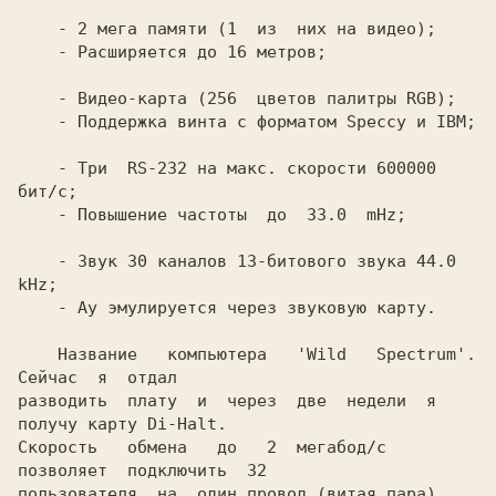
    - 2 мега памяти (1  из  них на видео);

    - Видео-карта (256  цветов палитры RGB);

    - Три  RS-232 на макс. скорости 600000 
бит/с;

    - Звук 30 каналов 13-битового звука 44.0 
kHz;

    Название   компьютера 
  'Wild   Spectrum'.  
Сейчас  я  отдал

разводить  плату  и  через  две  недели  я 
получу карту Di-Halt.

Скорость   обмена   до   2  мегабод/с  
позволяет  подключить  32

пользователя  на  один провод (витая пара). 