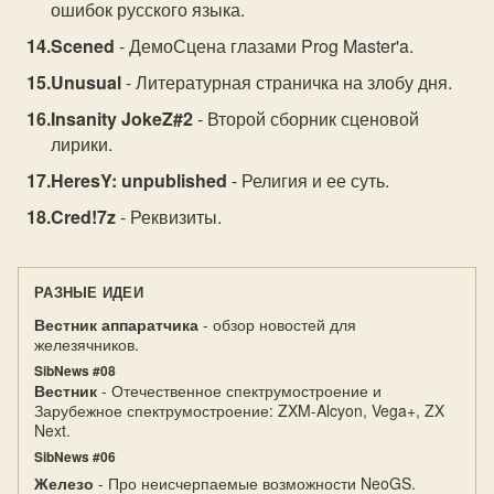
ошибок русского языка.
Scened
- ДемоСцена глазами Prog Master'a.
Unusual
- Литературная страничка на злобу дня.
Insanity JokeZ#2
- Второй сборник сценовой
лирики.
HeresY: unpublished
- Религия и ее суть.
Cred!7z
- Реквизиты.
РАЗНЫЕ ИДЕИ
Вестник аппаратчика
- обзор новостей для
железячников.
SibNews #08
Вестник
- Отечественное спектрумостроение и
Зарубежное спектрумостроение: ZXM-Alcyon, Vega+, ZX
Next.
SibNews #06
Железо
- Про неисчерпаемые возможности NeoGS.