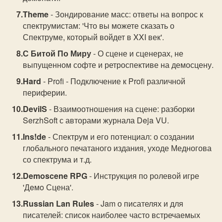
Theme
- Зондирование масс: ответы на вопрос к
спектрумистам: 'Что вы можете сказать о
Спектруме, который войдет в XXI век'.
С Битой По Миру
- О сцене и сценерах, не
выпущенном софте и ретроспективе на демосцену.
Hard
- Profi - Подключение к Profi различной
периферии.
DevilS
- Взаимоотношения на сцене: разборки
SerzhSoft с авторами журнала Deja VU.
Ins!de
- Спектрум и его потенциал: о создании
глобального печатаного издания, уходе Медногова
со спектрума и т.д.
Demoscene RPG
- Инструкция по ролевой игре
'Дeмo Сцена'.
Russian Lan Rules
- Jam о писателях и для
писателей: список наиболее часто встречаемых