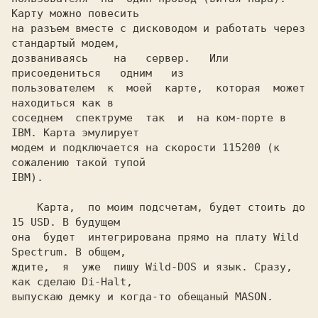
Карту можно повесить

на разъем вместе с дисководом и работать через 
стандартый модем,

дозваниваясь    на   сервер.   Или   
присоедениться   одним   из

пользователем  к  моей  карте,  которая  может  
находиться как в

соседнем  спектруме  так  и  на ком-порте в 
IBM. Карта эмулирует

модем и подключается на скорости 115200 (к 
сожалению такой тупой

    Карта,  по моим подсчетам, будет стоить до 
15 USD. В будущем

она  будет  интегрирована прямо на плату Wild 
Spectrum. В общем,

ждите,  я  уже  пишу Wild-DOS и язык. Сразу, 
как сделаю Di-Halt,

выпускаю демку и когда-то обещаный MASON.
