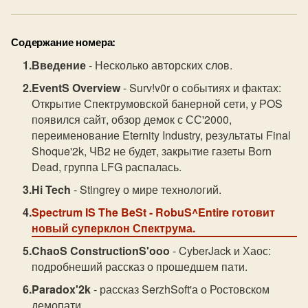
Содержание номера:
Введение
- Несколько авторских слов.
EventS Overview
- Surv!v0r о событиях и фактах:
Открытие Спектрумовской банерной сети, у POS
появился сайт, обзор демок с СС'2000,
переименование Eternity Industry, результаты Final
Shoque'2k, ЧВ2 не будет, закрытие газеты Born
Dead, группа LFG распалась.
Hi Tech
- Stingrey о мире технологий.
Spectrum IS The BeSt
- RobuS^Entire готовит
новый суперклон Спектрума.
ChaoS ConstructionS'ooo
- CyberJack и Хаос:
подробнеший рассказ о прошедшем пати.
Paradox'2k
- рассказ SerzhSoft'а о Ростовском
демопати.