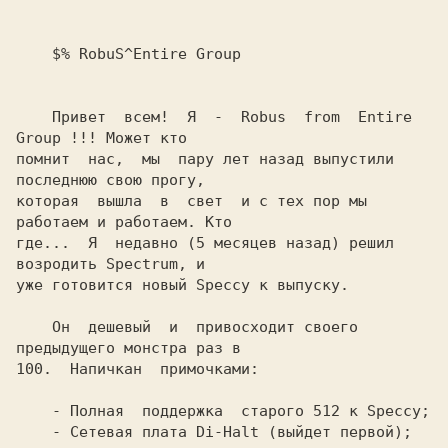
    $% RobuS^Entire Group

    Привет  всем! 
 Я  -  Robus  from  
Entire 
Group !!!
 Может кто

помнит  нас,  мы  пару лет назад выпустили 
последнюю свою прогу,

которая  вышла  в  свет  и с тех пор мы 
работаем и работаем. Кто

где...  Я  недавно (5 месяцев назад) решил 
возродить Spectrum, и

    Он  дешевый  и  привосходит своего 
предыдущего монстра раз в

    - Полная  поддержка  старого 512 к Speccy; 
