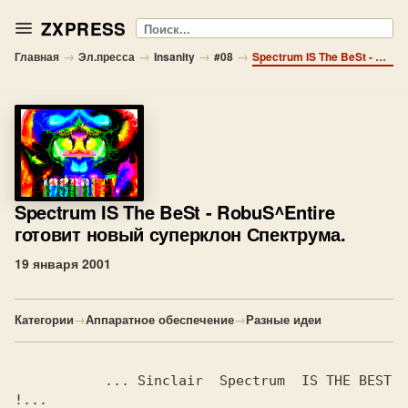
ZXPRESS
Поиск
→
→
→
→
Главная
Эл.пресса
Insanity
#08
Spectrum IS The BeSt - RobuS^Entire готовит новый суперклон Спектрума.
Spectrum IS The BeSt
- RobuS^Entire
готовит новый суперклон Спектрума.
19 января 2001
Категории
→
Аппаратное обеспечение
→
Разные идеи
           ...
 Sinclair  Spectrum 
 IS THE BEST
!...
