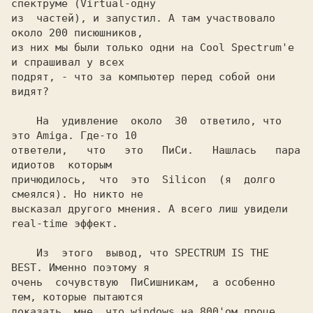
спектруме (Virtual-одну

из  частей), и запустил. А там участвовало 
около 200 писюшников,

из них мы были только одни на Cool Spectrum'е 
и спрашивал у всех

подрят, - что за компьютер перед собой они 
    На  удивление  около  30  ответило, что 
это Amiga. Где-то 10

ответели,   что   это   ПиСи.   Нашлась   пара  
идиотов  которым

причюдилось,  что  это  Silicon  (я  долго 
смеялся). Но никто не

высказал другого мнения. А всего лиш увидели 
    Из  этого  вывод, что 
SPECTRUM IS THE 
BEST
. Именно поэтому я

очень  сочувствую  ПиСишникам,  а особенно 
тем, которые пытаются

доказать  мне, что windows на 800'ом проце 