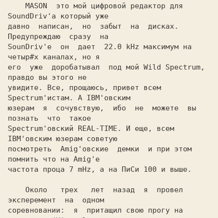
    MASON 
 это мой цифровой редактор для 
SoundDriv'а который уже

давно  написан,  но  забыт  на  дисках.  
Предупреждаю  сразу  на

SounDriv'е  он  дает  22.0 kHz максимум на 
четыр#х каналах, но я

его  уже  доробатывал  под мой Wild Spectrum, 
правдо вы этого не

увидите. Все, прощаюсь, привет всем 
Spectrum'истам. А IBM'овским

юзерам  я  сочувствую,  ибо  не  можете  вы  
познать  что  такое

Spectrum'овский REAL-TIME. И еще, всем 
IBM'овским юзерам советую

посмотреть  Amig'овские  демки  и при этом 
помнить что на Amig'е

    Около   трех   лет  назад  я  провел  
эксперемент  на  одном

соревновании:  я  притащил свою прогу на 