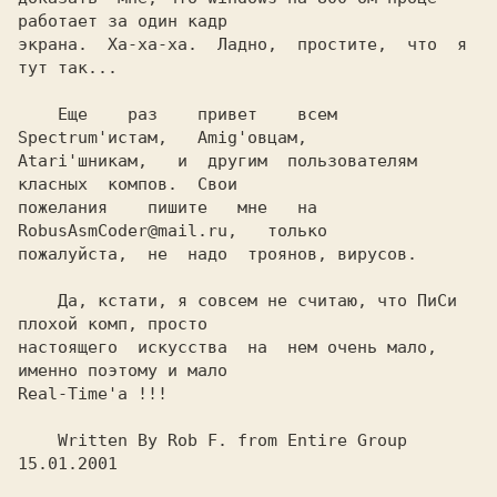
работает за один кадр

экрана.  Ха-ха-ха.  Ладно,  простите,  что  я 
    Еще    раз    привет    всем   
Spectrum'истам,   Amig'овцам,

Atari'шникам,   и  другим  пользователям  
класных  компов.  Свои

пожелания    пишите   мне   на   
RobusAsmCoder@mail.ru,   только

    Да, кстати, я совсем не считаю, что ПиСи 
плохой комп, просто

настоящего  искусства  на  нем очень мало, 
именно поэтому и мало

Real-Time'а !!!

    Written By Rob F. from Entire Group 