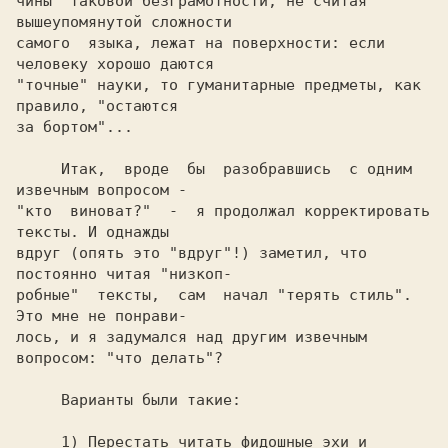
чины  таковой безграмотности, не считая 
вышеупомянутой сложности

самого  языка, лежат на поверхности: если 
человеку хорошо даются

"точные" науки, то гуманитарные предметы, как 
правило, "остаются

     Итак,  вроде  бы  разобравшись  с одним 
извечным вопросом -

"кто  виноват?"  -  я продолжал корректировать 
тексты. И однажды

вдруг (опять это "вдруг"!) заметил, что 
постоянно читая "низкоп-

робные"  тексты,  сам  начал "терять стиль". 
Это мне не понрави-

лось, и я задумался над другим извечным 
     1) Перестать читать фидошные эхи и 