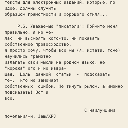
тексты для электронных изданий, которые, по 
идее, должны служить

образцом грамотности и хорошего стиля...

     P.S. 
Уважаемые "писатели"! Поймите меня 
правильно, я не же-

лаю  ни высмеять кого-то, ни показать 
собственное превосходство,

я просто хочу, чтобы все мы (я, кстати, тоже) 
научились грамотно

излагать свои мысли на родном языке, не 
"корежа" его и не извра-

щая.  Цель  данной  статьи  -  подсказать  
тем,  кто не замечает

собственных  ошибок. Не ткнуть рылом, а именно 
подсказать! Вот и

                               С наилучшими 
пожеланиями,
 Jam/XPJ