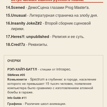
Scened
- ДемоСцена глазами Prog Master'a.
Unusual
- Литературная страничка на злобу дня.
Insanity JokeZ#2
- Второй сборник сценовой
лирики.
HeresY: unpublished
- Религия и ее суть.
Cred!7z
- Реквизиты.
ОЧЕРКИ
РЭП-ХАЙП-БАТТЛ
- стишки от introspec.
SibNews #05
Комьюнити
- Spectrum в глубинке: в городе, население
которого не превышает 15 тысяч человек, появление
компьютера было сравнимо с изготовлением атомной
бомбы в гараже.
Info Guide #11
Графика
- Различие школ анимации.