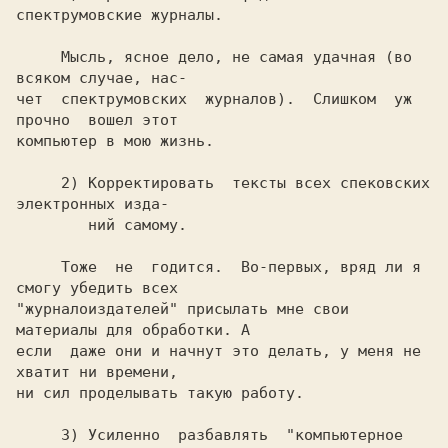
     Мысль, ясное дело, не самая удачная (во 
всяком случае, нас-

чет  спектрумовских  журналов).  Слишком  уж  
прочно  вошел этот

     2) Корректировать  тексты всех спековских 
электронных изда-

     Тоже  не  годится.  Во-первых, вряд ли я 
смогу убедить всех

"журналоиздателей" присылать мне свои 
материалы для обработки. А

если  даже они и начнут это делать, у меня не 
хватит ни времени,

     3) Усиленно  разбавлять  "компьютерное  