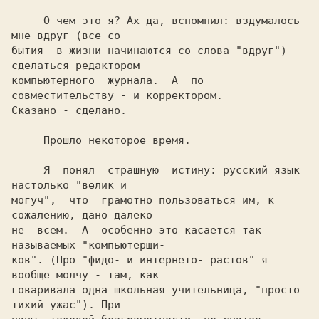
     О чем это я? Ах да, вспомнил: вздумалось 
мне вдруг (все со-

бытия  в жизни начинаются со слова "вдруг") 
сделаться редактором

компьютерного  журнала.  А  по 
совместительству - и корректором.

     Я  понял  страшную  истину: русский язык 
настолько "велик и

могуч",  что  грамотно пользоваться им, к 
сожалению, дано далеко

не  всем.  А  особенно это касается так 
называемых "компьютерщи-

ков". (Про "фидо- и интернето- растов" я 
вообще молчу - там, как

говаривала одна школьная учительница, "просто 
тихий ужас"). При-
