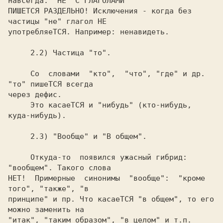
навсегда: "НЕ" С ГЛАГОЛАМИ

ПИШЕТСЯ РАЗДЕЛЬНО! Исключения - когда без 
частицы "не" глагол НЕ

     Со  словами  "кто",  "что", "где" и др. 
"то" пишеТСЯ всегда

через дефис.

     Это касаеТСЯ и "нибудь" (кто-нибудь, 
     Откуда-то  появился ужасный гибрид: 
"вообщем". Такого слова

НЕТ!  Примерные  синонимы  "вообще":  "кроме  
того", "также", "в

принципе" и пр. Что касаеТСЯ "в общем", то его 
можно заменить на
