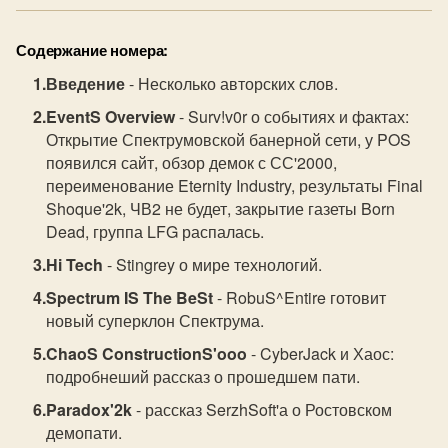
Содержание номера:
Введение
- Несколько авторских слов.
EventS Overview
- Surv!v0r о событиях и фактах:
Открытие Спектрумовской банерной сети, у POS
появился сайт, обзор демок с СС'2000,
переименование Eternity Industry, результаты Final
Shoque'2k, ЧВ2 не будет, закрытие газеты Born
Dead, группа LFG распалась.
Hi Tech
- Stingrey о мире технологий.
Spectrum IS The BeSt
- RobuS^Entire готовит
новый суперклон Спектрума.
ChaoS ConstructionS'ooo
- CyberJack и Хаос:
подробнеший рассказ о прошедшем пати.
Paradox'2k
- рассказ SerzhSoft'а о Ростовском
демопати.