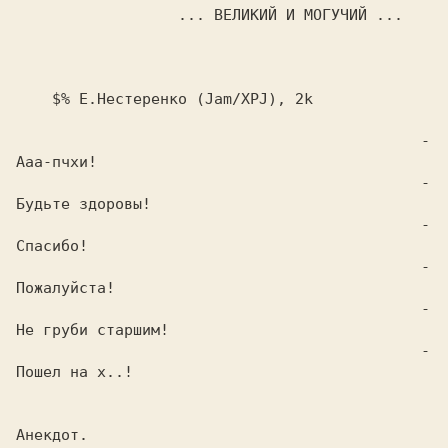
       ...
 ВЕЛИКИЙ И МОГУЧИЙ 
...

                                             - 
Ааа-пчхи!

                                             - 
Будьте здоровы!

                                             - 
Спасибо!

                                             - 
Пожалуйста!

                                             - 
Не груби старшим!

                                             - 