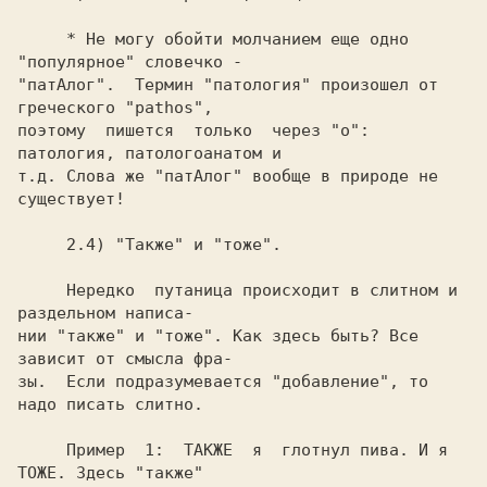
     * Не могу обойти молчанием еще одно 
"популярное" словечко -

"патАлог".  Термин "патология" произошел от 
греческого "pathos",

поэтому  пишется  только  через "о": 
патология, патологоанатом и

т.д. Слова же "патАлог" вообще в природе не 
     Нередко  путаница происходит в слитном и 
раздельном написа-

нии "также" и "тоже". Как здесь быть? Все 
зависит от смысла фра-

зы.  Если подразумевается "добавление", то 
     Пример  1:  ТАКЖЕ  я  глотнул пива. И я 
ТОЖЕ. Здесь "также"
