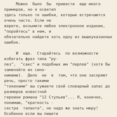
     Можно  было  бы  привести  еще много 
примеров, но я осветил

здесь только те ошибки, которые встречаются 
очень часто. Если не

верите, возьмите любое электронное издание, 
"поройтесь" в нем, и

обязательно найдете хоть одну из вышеуказанных 
     И  еще.  Старайтесь  по возможности 
избегать фраз типа "ру-

лез",  "сакс" и подобных им "перлов" (хотя бы 
заменяйте их сино-

нимами).  Дело  не  в  том, что они засоряют 
речь, просто такими

"токенами" вы сужаете свой словарный запас до 
размеров известной

героини романа "12 Стульев"... Я, конечно, 
понимаю, "краткость -

сестра  таланта", но надо же знать меру! 
Особенно если вы пишете
