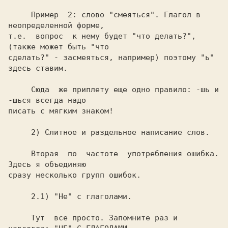
     Пример  2: слово "смеяться". Глагол в 
неопределенной форме,

т.е.  вопрос  к нему будет "что делать?", 
(также может быть "что

сделать?" - засмеяться, например) поэтому "ь" 
     Сюда  же приплету еще одно правило: -шь и 
-шься всегда надо

     Вторая  по  частоте  употребления ошибка. 
Здесь я объединяю

     Тут  все просто. Запомните раз и 