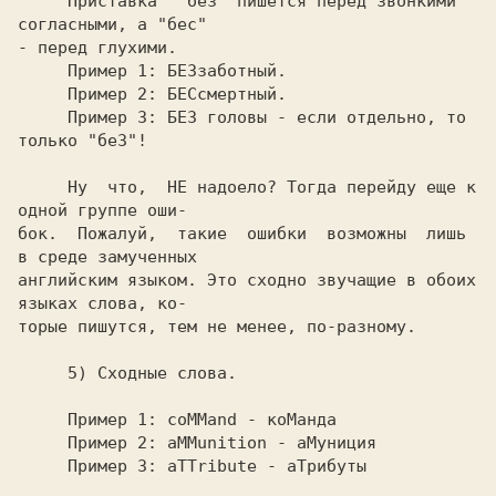
     Приставка  "без" пишется перед звонкими 
согласными, а "бес"

- перед глухими.

     Пример 1: БЕЗзаботный.

     Пример 2: БЕСсмертный.

     Пример 3: БЕЗ головы - если отдельно, то 
     Ну  что,  НЕ надоело? Тогда перейду еще к 
одной группе оши-

бок.  Пожалуй,  такие  ошибки  возможны  лишь 
в среде замученных

английским языком. Это сходно звучащие в обоих 
языках слова, ко-

     Пример 1: coMMand - коМанда

     Пример 2: aMMunition - аМуниция
