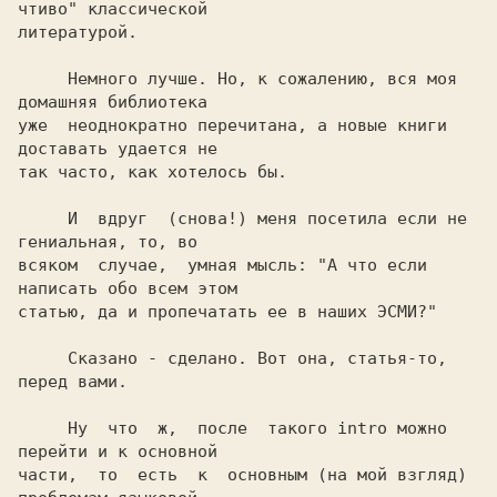
чтиво" классической

     Немного лучше. Но, к сожалению, вся моя 
домашняя библиотека

уже  неоднократно перечитана, а новые книги 
доставать удается не

так часто, как хотелось бы.

     И  вдруг  (снова!) меня посетила если не 
гениальная, то, во

всяком  случае,  умная мысль: "А что если 
написать обо всем этом

     Сказано - сделано. Вот она, статья-то, 
     Ну  что  ж,  после  такого intro можно 
перейти и к основной

части,  то  есть  к  основным (на мой взгляд) 