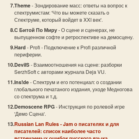
Theme
- Зондирование масс: ответы на вопрос к
спектрумистам: 'Что вы можете сказать о
Спектруме, который войдет в XXI век'.
С Битой По Миру
- О сцене и сценерах, не
выпущенном софте и ретроспективе на демосцену.
Hard
- Profi - Подключение к Profi различной
периферии.
DevilS
- Взаимоотношения на сцене: разборки
SerzhSoft с авторами журнала Deja VU.
Ins!de
- Спектрум и его потенциал: о создании
глобального печатаного издания, уходе Медногова
со спектрума и т.д.
Demoscene RPG
- Инструкция по ролевой игре
'Дeмo Сцена'.
Russian Lan Rules
- Jam о писателях и для
писателей: список наиболее часто
встречаемых ошибок русского языка.