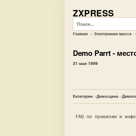
ZXPRESS
Поиск
→
Главная
Электронная пресса
Demo Parrt
- мест
31 мая 1999
Категории
→
Демосцена
→
Демоп
 FAQ по пpавилам и инфоpмации о демопаpти Констpyкции Хаоса 999.
