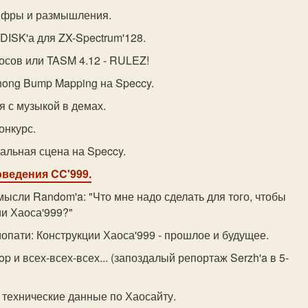
цифры и размышления.
DISK'а для ZX-Spectrum'128.
осов или TASM 4.12 - RULEZ!
hong Bump Mapping на Speccy.
я с музыкой в демах.
конкурс.
альная сцена на Speccy.
оведения CC'999.
ысли Random'a: "Что мне надо сделать для того, чтобы
ии Хаоса'999?"
опати: Конструкции Хаоса'999 - прошлое и будущее.
op и всех-всех-всех... (запоздалый репортаж Serzh'a в 5-
- технические данные по Хаосайту.