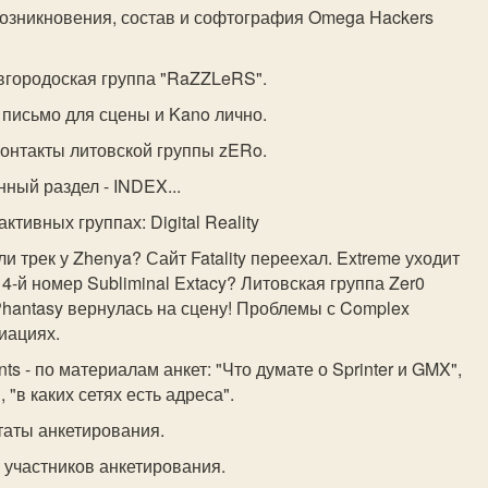
возникновения, состав и софтография Omega Hackers
вгородоская группа "RaZZLeRS".
 письмо для сцены и Kano лично.
 контакты литовской группы zERo.
ный раздел - INDEX...
активных группах: Digital Reality
ли трек у Zhenya? Сайт Fatality переехал. Extreme уходит
 4-й номер Subliminal Extacy? Литовская группа Zer0
Phantasy вернулась на сцену! Проблемы с Complex
иациях.
ts - по материалам анкет: "Что думате о Sprinter и GMX",
 "в каких сетях есть адреса".
таты анкетирования.
 участников анкетирования.