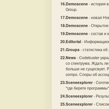
Demoscene
- история 
Group.
Demoscene
- новая Но
Demoscene
- Открытое
Demoscene
- состав и
Editorial
- Информацион
Groups
- статистика об 
News
- Codebuster укра
со спектрума. Ждать ли
больше не сущесвует. 
compo. Споры об ассоц
Sceneexplorer
- Conmen
"где берете программы",
Sceneexplorer
- Резуль
Sceneexplorer
- Список