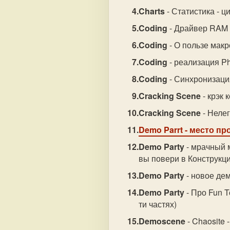
Charts
- Статистика - 
Coding
- Драйвер RAM 
Coding
- О пользе макр
Coding
- реализация P
Coding
- Синхронизаци
Cracking Scene
- крэк 
Cracking Scene
- Нелег
Demo Parrt
- место пр
Demo Party
- мрачный м
вы повери в Конструкц
Demo Party
- новое дем
Demo Party
- Про Fun T
ти частях)
Demoscene
- Chaosite 