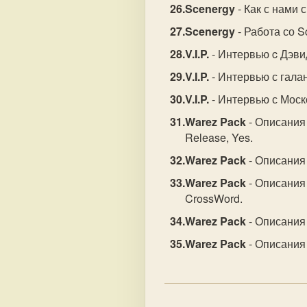
Scenergy
- Как с нами 
Scenergy
- Работа со S
V.I.P.
- Интервью c Дэви
V.I.P.
- Интервью с гала
V.I.P.
- Интервью с Моск
Warez Pack
- Описания 
Release, Yes.
Warez Pack
- Описания 
Warez Pack
- Описания 
CrossWord.
Warez Pack
- Описания
Warez Pack
- Описания