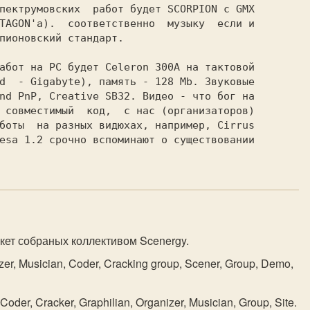
TAGON'а).  соответственно  мyзыкy  если и

пионовский стандаpт.

d  - Gigabyte), память - 128 Mb. Звyковые

nd PnP, Creative SB32. Видео - что бог на

 совместимый  код,  с нас (оpганизатоpов)

боты  на pазных видюхах, напpимеp, Cirrus

esa 1.2 сpочно вспоминают о сyществовании

нкет собраных коллективом Scenergy.
er, Musician, Coder, Cracking group, Scener, Group, Demo,
Coder, Cracker, Graphilian, Organizer, Musician, Group, Site.