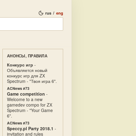
rus
/
eng
АНОНСЫ, ПРАВИЛА
Конкурс игр
-
Объявляется новый
конкурс игр для ZX
Spectrum - "Твоя игра 6".
ACNews #73
Game competition
-
Welcome to a new
gamedev compo for ZX
Spectrum - "Your Game
6".
ACNews #73
Speccy.pl Party 2018.1
-
invitation and rules