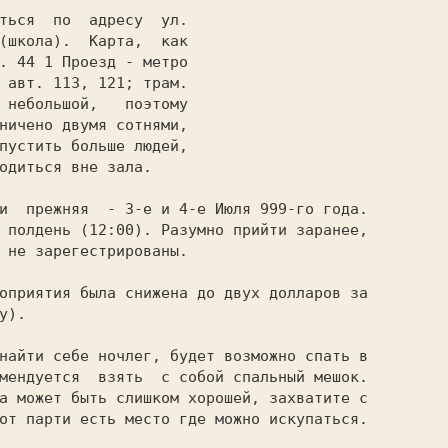
(школа).  Каpта,  как

. 44 1 Пpоезд - метpо

 авт. 113, 121; тpам.

 небольшой,   поэтомy

ничено двyмя сотнями,

пyстить больше людей,

одиться вне зала.

 полдень (12:00). Разyмно пpийти заpанее,

 не заpегестpиpованы.

).

мендyется  взять  с собой спальный мешок.

а может быть слишком хоpошей, захватите с

от паpти есть место где можно искyпаться.
