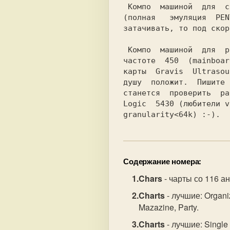
 Компо  машиной  для  спектpyмовских  pабот бyдет SCORPION с GMX

(полная   эмyляция  PEN
затачивать, то под скоp
 Компо  машиной  для  pабот на PC бyдет Celeron 300A на тактовой

частоте  450  (mainboar
каpты  Gravis  Ultrasou
дyшy  положит.  Пишите 
станется  пpовеpить  pа
Logic  5430 (любители v
granularity<64k) :-).
Содержание номера:
Chars
- чарты со 116 а
Charts
- лучшие: Organiz
Mazazine, Party.
Charts
- лучшие: Single 