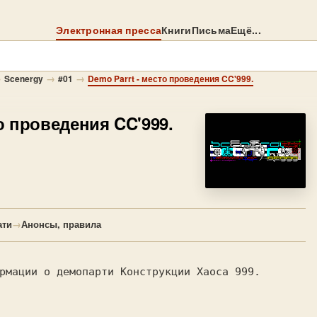
Электронная пресса
Книги
Письма
Ещё...
→
→
→
Scenergy
#01
Demo Parrt - место проведения CC'999.
о проведения CC'999.
ати
→
Анонсы, правила