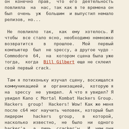
он  конечно  прав,  что  его  деятельность

повлияла  на  нас, так как в те времена он

был  очень  уж  большим  и выпустил немало

релизов, но...

 Не  повлияло  так,  как  ему  хотелось. И

чтобы  все стало ясно, необходимо немножко

возвратится    в   прошлое.   Мой   первый

компьютер  был  не speccy, а другое чудо -

Commodore  64,  на  котором сцена была уже

тогда,  когда  
Bill Gilbert
 еще не склеил

свой первый crack.

 Там я потихоньку изучал сцену, восхищался

коммуникацией  и  организацией,  которую я

на  speccy  не  увидел.  А что я увидел? Я

увидел Kano с Mortal Kombat Hackers Group.

Hackers  group!  Hackers! Wow! Kaк же меня

после c64 мог научить человек, который был

лидером    hackers   group,   в   которой,

насколько  известно,  не  было  ни  одного

hacker'а,  а  лишь  cracker'ы.  И  чем они
