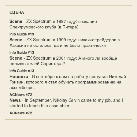
СЦЕНА
Scene
- ZX Spectrum в 1997 году: создание
Спектрумовского клуба (в Питере)
Info Guide #13
Scene
- ZX Spectrum в 1999 году: никаких трейдеров в
Хакасии не осталось, да и не было практически
Info Guide #13
Scene
- ZX Spectrum в 2001 году: А много ли вообще
пользователей Спpинтеpа?
Info Guide #13
Новости
- В сентябре к нам на работу поступил Николай
Гривин, которого я стал обучать программированию на
ассемблере.
ACNews #72
News
- In September, Nikolay Grivin came to my job, and I
started to teach him assembler.
ACNews #72