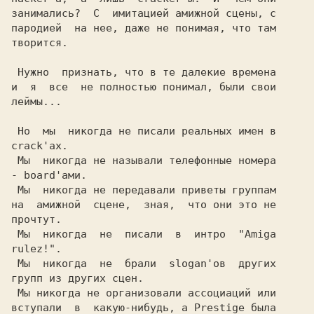
занимались?  С  имитацией амижной сцены, с

пародией  на нее, даже не понимая, что там

творится.

 Нужно  признать, что в те далекие времена

и  я  все  не полностью понимал, были свои

леймы...

 Но  мы  никогда не писали реальных имен в

crack'ах.

 Мы  никогда не называли телефонные номера

- board'ами.

 Мы  никогда не передавали приветы группам

на  амижной  сцене,  зная,  что они это не

прочтут.

 Мы  никогда  не  писали  в  интро  "Amiga

rulez!".

 Mы  никогда  не  брали  slogan'ов  других

групп из других сцен.

 Мы никогда не организовали ассоциаций или

вступали  в  какую-нибудь, а Prestige была
