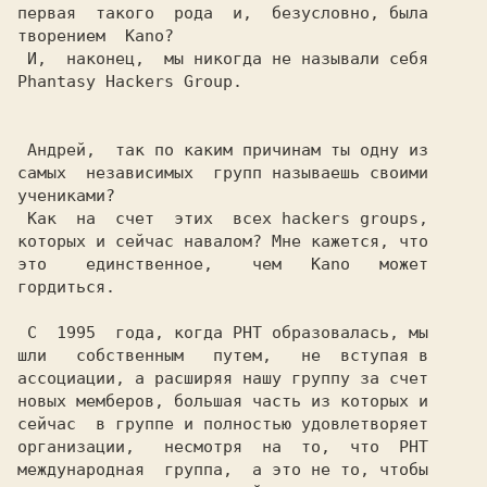
первая  такого  рода  и,  безусловно, была

творением  Kano?

 И,  наконец,  мы никогда не называли себя

Phantasy Hackers Group.

 Андрей,  так по каким причинам ты одну из

самых  независимых  групп называешь своими

учениками?

 Как  на  счет  этих  всех hackers groups,

которых и сейчас навалом? Мне кажется, что

это    единственное,    чем   Kano   может

гордиться.

 С  1995  года, когда PHT образовалась, мы

шли   собственным   путем,   не  вступая в

ассоциации, а расширяя нашу группу за счет

новых мемберов, большая часть из которых и

сейчас  в группе и полностью удовлетворяет

организации,   несмотря  на  то,  что  PHT

международная  группа,  а это не то, чтобы
