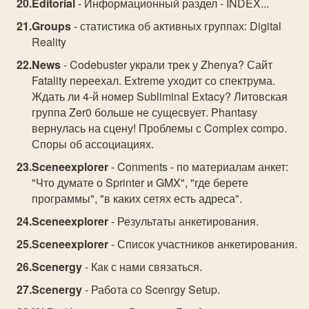
Editorial
- Информационный раздел - INDEX...
Groups
- статистика об активных группах: Digital
Reality
News
- Codebuster украли трек у Zhenya? Сайт
Fatality переехал. Extreme уходит со спектрума.
Ждать ли 4-й номер Subliminal Extacy? Литовская
группа Zer0 больше не сущесвует. Phantasy
вернулась на сцену! Проблемы с Complex compo.
Споры об ассоциациях.
Sceneexplorer
- Conments - по материалам анкет:
"Что думате о Sprinter и GMX", "где берете
программы", "в каких сетях есть адреса".
Sceneexplorer
- Результаты анкетирования.
Sceneexplorer
- Список участников анкетирования.
Scenergy
- Как с нами связаться.
Scenergy
- Работа со Scenrgy Setup.