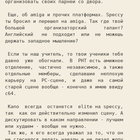
организовать своих парней со двора.

 Еще, об amiga и прочих платформах. Speccy

ты бросил и перешел на amiga. Так где твой

большой       организаторский      талант?

Английский   не  подходит  или  не  можешь

держать западное мышление?

 Если ты наш учитель, то твои ученики тебя

давно  уже  обогнали.  В  PHT есть амижное

отделение,  частично  независимое, а также

отдельные   мемберы,   сделавшие  неплохую

карьеру  на  PC-сцене,  и  даже  на  самой

старой сцене вообще - конечно я имею ввиду

c64.

 Kano  всегда  останется  elite на speccy,

так  как он действительно изменил сцену. А

дискутировать в каком направлении - лучшем

или худшем - вообще не нужно.

 Так же, я его всегда уважал за то, что он

не стеснялся делать наезды и не лизал жопу
