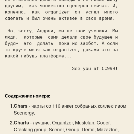
другим,  как множество сценеров сейчас. И,

конечно,  как  organizer  он  успел  много

сделать и был очень активен в свое время.

 Но, sorry, Андрей, мы не твои ученики. Мы

люди,  которые  сами делали свое будущее и

будем  это  делать  пока не заебёт. А если

ты круче меня как organizer, докажи это на

какой-нибудь платформе...

                         See you at CC999!
Содержание номера:
Chars
- чарты со 116 анкет собраных коллективом
Scenergy.
Charts
- лучшие: Organizer, Musician, Coder,
Cracking group, Scener, Group, Demo, Mazazine,