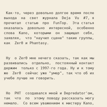
 Как-то, через довольно долгое время после

выхода  на  свет  журнала  Deja  Vu  #7, я

прочитал  статью  про  FunTop.  Эта статья

оказалась  довольно  интересной,  особенно

слова  Kano,  которыми  он  защищал  себя,

заявляя,  что "научил сцене" такие группы,

как  Zer0 и Phantasy.

 Ну  о Zer0 мне нечего сказать, так как мы

развивались  отдельно,  постоянный контакт

держим  только с 1997-го года. Ну и к тому

же  Zer0  сейчас уже "умер", так что об их

учебе лучше не говорить.

 Но  PHT  создавался мной и Depredator'ом,

так  что  по  этому поводу рассказать могу

немало.  Со всем уважением к мистеру Kano,
