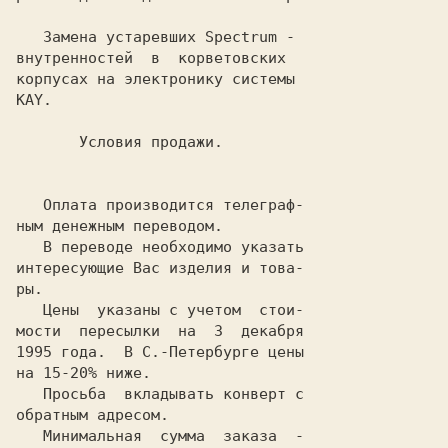
   Замена устаревших Spectrum -

внутренностей  в  корветовских

корпусах на электронику системы

KAY.

   Оплата производится телеграф-

ным денежным переводом.

   В переводе необходимо указать

интересующие Вас изделия и това-

ры.

   Цены  указаны с учетом  стои-

мости  пересылки  на  3  декабря

1995 года.  В С.-Петербурге цены

на 15-20% ниже.

   Просьба  вкладывать конверт с

обратным адресом.

   Минимальная  сумма  заказа  -
