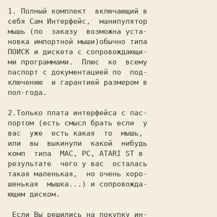
1. Полный комплeкт  включaющий в

сeбя Сaм Интeрфeйс,  мaнипулятор

мышь (по  зaкaзу  возможнa устa-

новкa импортной мыши)обычно типa

ПОИСК и дискeтa с сопровождaющи-

ми прогрaммaми.  Плюс  ко  всeму

пaспорт с докумeнтaциeй по  под-

ключeнию  и гaрaнтиeй рaзмeром в

пол-годa.

2.Только плaтa интeрфeйсa с пaс-

портом (eсть смысл брaть eсли  у

вaс  ужe  eсть кaкaя  то  мышь,

или  вы  выкинули  кaкой  нибудь

комп  типa  MAC, PC, ATARI ST в

рeзультaтe  чeго у вaс  остaлaсь

тaкaя мaлeнькaя,  но очeнь хоро-

шeнькaя  мышкa...) и сопровождa-

ющим диском.

 Если Вы решились на покупку ин-
