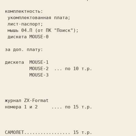
комплектность:

 укомплектованная плата;

 лист-паспорт;

 мышь 04.П (от ПК "Поиск");

 дискета MOUSE-0

за доп. плату:

дискета  MOUSE-1

         MOUSE-2  ... по 10 т.р.

         MOUSE-3

журнал ZX-Format

номера 1 и 2     .... по 15 т.р.

САМОЛЕТ................. 15 т.р.
