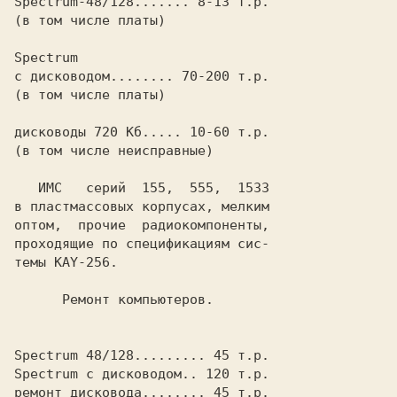
Spectrum-48/128....... 8-13 т.р.

(в том числе платы)

Spectrum

с дисководом........ 70-200 т.р.

(в том числе платы)

дисководы 720 Кб..... 10-60 т.р.

(в том числе неисправные)

   ИМС   серий  155,  555,  1533

в пластмассовых корпусах, мелким

оптом,  прочие  радиокомпоненты,

проходящие по спецификациям сис-

темы KAY-256.

Spectrum 48/128......... 45 т.р.

Spectrum с дисководом.. 120 т.р.

ремонт дисковода........ 45 т.р.
