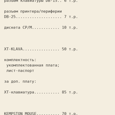
разъем клавиатуры DB-15.. 6 т.р.

разъем принтера/периферии

DB-25.................... 7 т.р.

дискета CP/M............ 10 т.р.

XT-KLAVA................ 50 т.р.

комплектность:

 укомплектованная плата;

 лист-паспорт

за доп. плату:

XT-клавиатура........... 85 т.р.

KEMPSTON MOUSE.......... 70 т.р.
