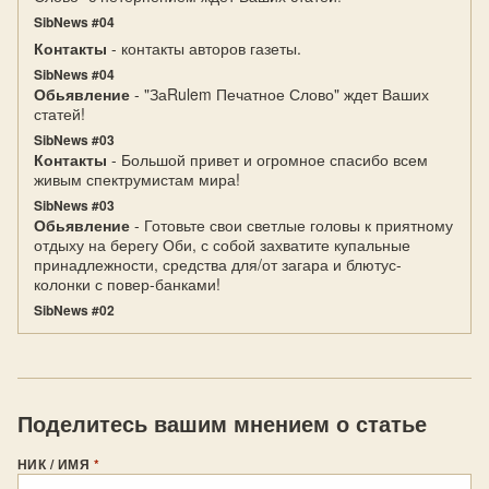
SibNews #04
Контакты
- контакты авторов газеты.
SibNews #04
Обьявление
- "ЗаRulem Печатное Слово" ждет Ваших
статей!
SibNews #03
Контакты
- Большой привет и огромное спасибо всем
живым спектрумистам мира!
SibNews #03
Обьявление
- Готовьте свои светлые головы к приятному
отдыху на берегу Оби, с собой захватите купальные
принадлежности, средства для/от загара и блютус-
колонки с повер-банками!
SibNews #02
Поделитесь вашим мнением о статье
НИК / ИМЯ
*