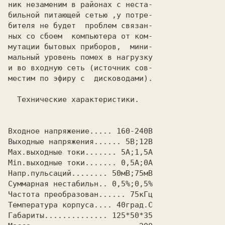
ник незаменим в районах с неста-

бильной питающей сетью ,у потре-

бителя не будет  проблем связан-

ных со сбоем  компьютера от ком-

мутации бытовых приборов,  мини-

мальный уровень помех в нагрузку

и во входную сеть (источник сов-

местим по эфиру с  дисководами).

Входное напряжение..... 160-240В

Выходные напряжения...... 5В;12В

Мах.выходные токи....... 5А;1,5А

Мin.выходные токи....... 0,5А;0А

Напр.пульсаций........ 50мВ;75мВ

Суммарная нестабильн.. 0,5%;0,5%

Частота преобразован...... 75кГц

Температура корпуса.... 40град.С

Габариты.............. 125*50*35
