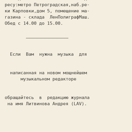
ресу:метро Петроградская,наб.ре-

ки Карповки,дом 5, помещение ма-

газина - склада  ЛенПолиграфМаш.

Обед с 14.00 до 15.00.

  Если  Вам  нужна  музыка  для

  написанная на новом мощнейшем

      музыкальном редакторе

обращайтесь  в  редакцию журнала

 на имя Литвинова Андрея (LAV).
