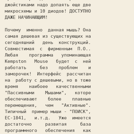
джойстиками надо допаять еще две

микросхемы и 10 диодов! ДОСТУПНО

ДАЖЕ НАЧИНАЮЩИМ!

Почему  именно  данная мышь? Она

самая дешевая из существующих на

сегодняшний   день  конструкций.

Совместимая  с  фирменным  П.О..

Любая    программа   упоминающая

Kempston   Mouse   будет  с  ней

работать     без    проблем    и

заморочек!  Интерфейс  рассчитан

на  работу с дешевыми, но в тоже

время    наибоее   качественными

"Пассивными    Мышами",   которе

обеспечивают    более    плавные

перемещения,   чем   "Активные".

Типичный  пример мыши - "ПОИСК",

ЕС-1841,   и.т.д.   Уже  имеется

достаточно     развитая     база

программного   обеспечения   как
