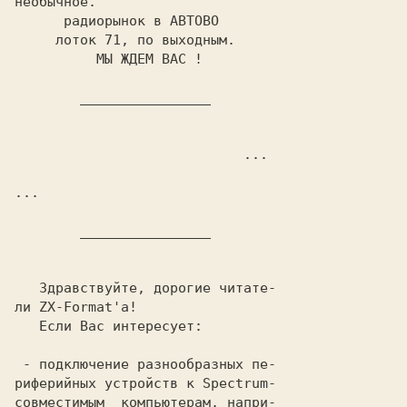
необычное.

      радиорынок в АВТОВО

     лоток 71, по выходным.

   Здравствуйте, дорогие читате-

ли ZX-Format'а!

   Если Вас интересует:

 - подключение разнообразных пе-

риферийных устройств к Spectrum-

совместимым  компьютерам, напри-
