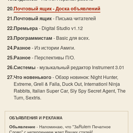
Почтовый ящик
- Доска объявлений
Почтовый ящик
- Письма читателей
Премьера
- Digital Studio v1.12
Программистам
- Basic для всех.
Разное
- Из истории Амиги.
Разное
- Перспективы П/О.
Системы
- музыкальный редактор Instrument 3.01
Что новенького
- Обзор новинок: Night Hunter,
Extreme, Grell & Falla, Duck Out, Internationl Ninja
Rabbits, Italian Super Car, Sly Spy Secret Agent, The
Turn, Sextris.
ОБЪЯВЛЕНИЯ И РЕКЛАМА
Обьявление
- Напоминаю, что "ЗаRulem Печатное
Слово" с нетерпением ждет Ваших статей!