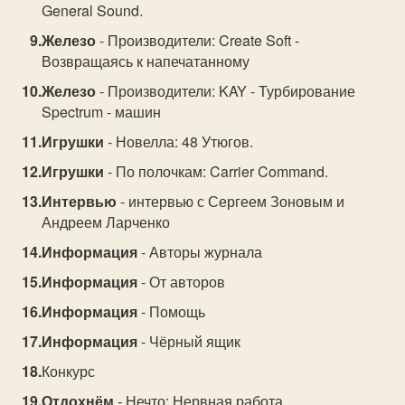
General Sound.
Железо
- Производители: Create Soft -
Возвращаясь к напечатанному
Железо
- Производители: KAY - Турбирование
Spectrum - машин
Игрушки
- Новелла: 48 Утюгов.
Игрушки
- По полочкам: Carrier Command.
Интервью
- интервью с Сергеем Зоновым и
Андреем Ларченко
Информация
- Авторы журнала
Информация
- От авторов
Информация
- Помощь
Информация
- Чёрный ящик
Конкурс
Отдохнём
- Нечто: Нервная работа