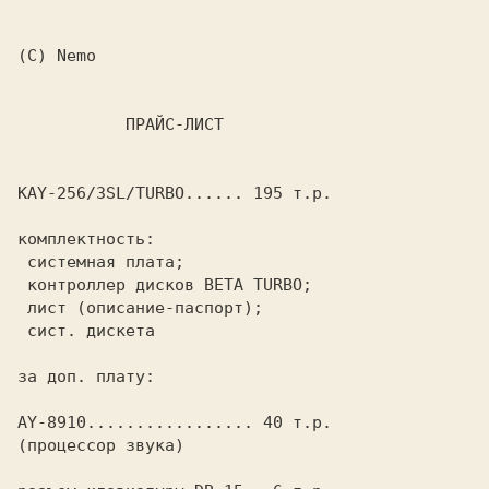
KAY-256/3SL/TURBO...... 195 т.р.

комплектность:

 системная плата;

 контроллер дисков BETA TURBO;

 лист (описание-паспорт);

 сист. дискета

за доп. плату:

AY-8910................. 40 т.р.

(процессор звука)
