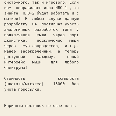
системного, так и игрового. Если

вам  понравилась игра НЛО-1 , то

знайте  НЛО-2 будет работать и с

мышкой!  В  любом  случае данную

разработку  не  постигнет участь

аналогичных  разработок  типа  :

подключение   мыши   через  порт

джойстика,    подключение   мыши

через   муз.сопроцессор,  и.т.д.

Ранее  засекреченный,  а  теперь

доступный     каждому,     новый

интерфейс   мыши    для   любого

Спектрума!

Стоимость              комплекта

(плата+п/м+схема)    15000   без

учета пересылки.
