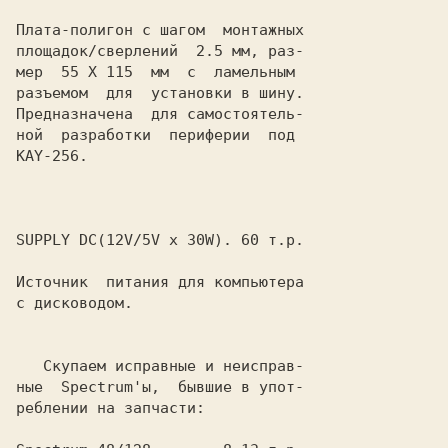
Плата-полигон с шагом  монтажных

площадок/сверлений  2.5 мм, раз-

мер  55 Х 115  мм  с  ламельным

разъемом  для  установки в шину.

Предназначена  для самостоятель-

ной  разработки  периферии  под

KAY-256.

SUPPLY DC(12V/5V x 30W). 60 т.р.

Источник  питания для компьютера

с дисководом.

   Скупаем исправные и неисправ-

ные  Spectrum'ы,  бывшие в упот-

реблении на запчасти:
