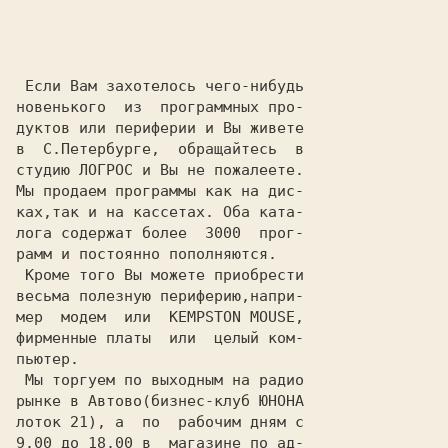
 Если Вам захотелось чего-нибудь

новенького  из  программных про-

дуктов или периферии и Вы живете

в  С.Петербурге,  обращайтесь  в

студию 
ЛОГРОС
 и Вы не пожалеете.

Мы продаем программы как на дис-

ках,так и на кассетах. Оба ката-

лога содержат более  3000  прог-

рамм и постоянно пополняются.

 Кроме того Вы можете приобрести

весьма полезную периферию,напри-

мер  модем  или  KEMPSTON MOUSE,

фирменные платы  или  целый ком-

пьютер.

 Мы торгуем по выходным на радио

рынке в Автово(бизнес-клуб ЮНОНА

лоток 21), а  по  рабочим дням с

9.00 до 18.00 в  магазине по ад-
