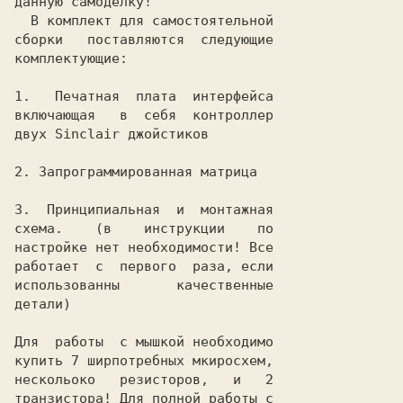
данную самоделку!

  В комплект для самостоятельной

сборки   поставляются  следующие

комплектующие:

1.   Печатная  плата  интерфейса

включающая   в  себя  контроллер

двух Sinclair джойстиков

2. Запрограммированная матрица

3.  Принципиальная  и  монтажная

схема.    (в    инструкции    по

настройке нет необходимости! Все

работает  с  первого  раза, если

использованны       качественные

детали)

Для  работы  с мышкой необходимо

купить 7 ширпотребных мкиросхем,

нескольоко   резисторов,   и   2

транзистора! Для полной работы с
