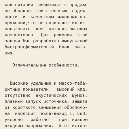
ков питания  имеющихся в продаже

не обладают той степенью  надеж-

ности  и  качеством выходных на-

пряжений,что не позволяет их ис-

пользовать  для  питания бытовых

компьютеров.  Для  решения  этой

задачи был разработан импульсный

бестрансформаторный  блок  пита-

ния.

  Высокие удельные и массо-габа-

ритные показатели,  высокий кпд,

отсутствие  акустических  шумов,

плавный запуск источника, защита

от короткого замыкания,обеспече-

на  изоляция  вход-выход 1, 5кВ,

уверено   работает   при  низком

входном напряжении.  Этот источ-
