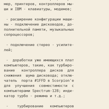
мер, принтеров, контроллеров мы-

ши и IBM - клавиатуры, модемов;

 - расширение конфигурации маши-

ны - подключение дисководов, до-

полнительной памяти, музыкальных

сопроцессоров;

 - подключение стерео - усилите-

лей;

 -  доработки уже имеющихся плат

компьютеров, такие, как турбиро-

вание   контроллера  дисков  для

снижения  шума дисковода; отклю-

чатель  порта #1FFD в Scorpion'е

для  улучшения  совместимости  с

компьютерами Spectrum-128; инди-

катор турбо - режима и т.д.;

 -    турбирование   компьютеров
