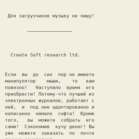
 Для загрузчиков музыку не пишу!

Если  вы  до  сих  пор не имеете

манипулятор    мыши,    то   вам

повезло!   Наступило  время  его

приобрести! Потому-что лучший из

электронных журналов, работает с

ней,  и  под нее адаптированно и

написанно  немало  софта!  Кроме

того,   вы  можете  собрать  его

сами!  Сэкономив  кучу денег! Вы

уже  можете  заказать  по  почте
