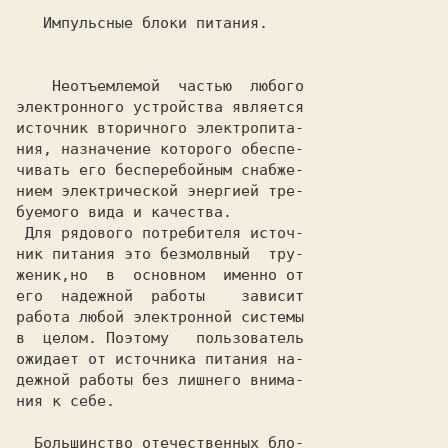
    Неотъемлемой  частью  любого

электронного устройства является

источник вторичного электропита-

ния, назначение которого обеспе-

чивать его бесперебойным снабже-

нием электрической энергией тре-

буемого вида и качества.

 Для рядового потребителя источ-

ник питания это безмолвный  тру-

женик,но  в  основном  именно от

его  надежной  работы    зависит

работа любой электронной системы

в  целом. Поэтому   пользователь

ожидает от источника питания на-

дежной работы без лишнего внима-

ния к себе.

  Большинство отечественных бло-
