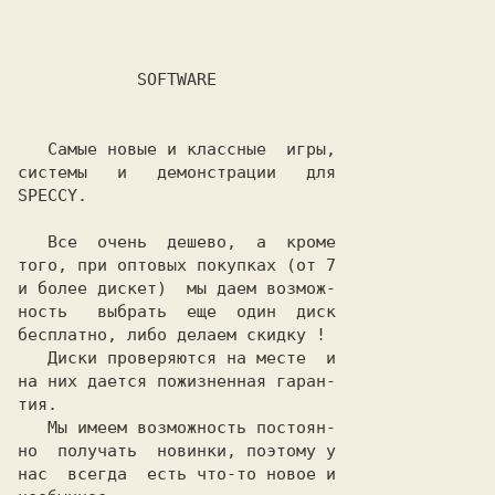
   Самые новые и классные  игры,

системы   и   демонстрации   для

SPECCY.

   Все  очень  дешево,  а  кроме

того, при оптовых покупках (от 7

и более дискет)  мы даем возмож-

ность   выбрать  еще  один  диск

бесплатно, либо делаем скидку !

   Диски проверяются на месте  и

на них дается пожизненная гаран-

тия.

   Мы имеем возможность постоян-

но  получать  новинки, поэтому у

нас  всегда  есть что-то новое и
