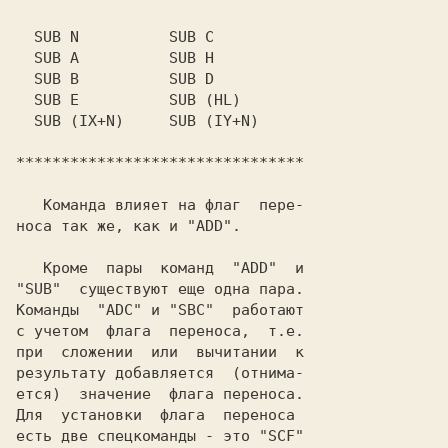
  SUB N          SUB C

  SUB A          SUB H

  SUB B          SUB D

  SUB E          SUB (HL)

  SUB (IX+N)     SUB (IY+N)

********************************

   Команда влияет на флаг  пере-

носа так же, как и "АDD".

   Кроме  пары  команд  "ADD"  и

"SUB"  существуют еще одна пара.

Команды  "ADC" и "SBC"  работают

с учетом  флага  переноса,  т.е.

при  сложении  или  вычитании  к

результату добавляется  (отнима-

ется)  значение  флага переноса.

Для  установки  флага  переноса

есть две спецкоманды - это "SCF"
