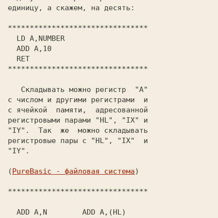
единицу, а скажем, на десять:

********************************

  LD A,NUMBER

  ADD A,10

  RET

********************************

   Складывать можно регистр  "A"

с числом и другими регистрами  и

с ячейкой  памяти,  адресованной

регистровыми парами "HL", "IX" и

"IY".  Так  же  можно складывать

регистровые пары с "HL", "IX"  и

"IY".

(
PureBasic - файловая система
)

********************************

  ADD A,N        ADD A,(HL)
