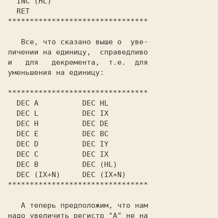
  INC (HL)

  RET

********************************

   Все, что сказано выше о  уве-

личении на единицу,  справедливо

и   для   декремента,  т.е.  для

уменьшения на единицу:

********************************

  DEC A          DEC HL

  DEC L          DEC IX

  DEC H          DEC DE

  DEC E          DEC BC

  DEC D          DEC IY

  DEC C          DEC IX

  DEC B          DEC (HL)

  DEC (IX+N)     DEC (IX+N)

********************************

   А теперь предположим, что нам

надо увеличить регистр "A" не на
