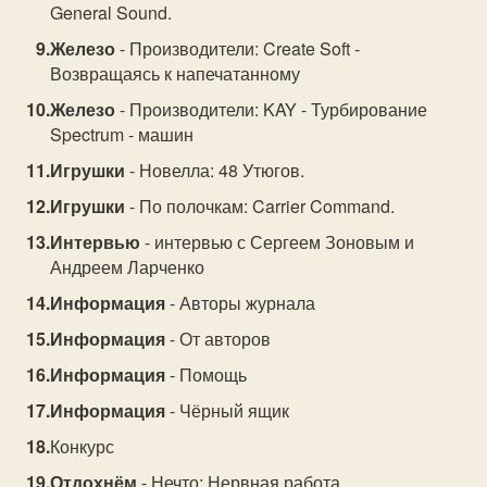
General Sound.
Железо
- Производители: Create Soft -
Возвращаясь к напечатанному
Железо
- Производители: KAY - Турбирование
Spectrum - машин
Игрушки
- Новелла: 48 Утюгов.
Игрушки
- По полочкам: Carrier Command.
Интервью
- интервью с Сергеем Зоновым и
Андреем Ларченко
Информация
- Авторы журнала
Информация
- От авторов
Информация
- Помощь
Информация
- Чёрный ящик
Конкурс
Отдохнём
- Нечто: Нервная работа