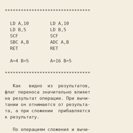
********************************

  LD A,10        LD A,10

  LD B,5         LD B,5

  SCF            SCF

  SBC A,B        ADC A,B

  RET            RET

  A=4 B=5        A=16 B=5

********************************

   Как   видно  из  результатов,

флаг переноса значительно влияет

на результат операции. При вычи-

тании он отнимается от результа-

та, а при сложении  прибавляется

к результату.

   По операциям сложения и вычи-
