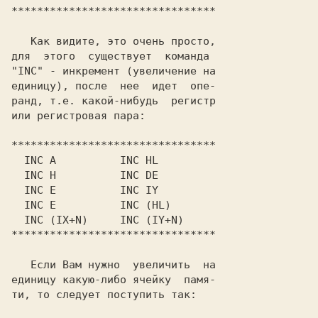
********************************

   Как видите, это очень просто,

для  этого  существует  команда

"INC" - инкремент (увеличение на

единицу), после  нее  идет  опе-

ранд, т.е. какой-нибудь  регистр

или регистровая пара:

********************************

  INC A          INC HL

  INC H          INC DE

  INC E          INC IY

  INC E          INC (HL)

  INC (IX+N)     INC (IY+N)

********************************

   Если Вам нужно  увеличить  на

единицу какую-либо ячейку  памя-

ти, то следует поступить так:
