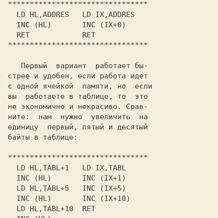
********************************

  LD HL,ADDRES   LD IX,ADDRES

  INC (HL)       INC (IX+0)

  RET            RET

********************************

   Первый  вариант  работает бы-

стрее и удобен, если работа идет

с одной ячейкой  памяти, но  если

вы  работаете в таблице, то  это

не экономично и некрасиво. Срав-

ните:  нам  нужно  увеличить  на

единицу  первый, пятый и десятый

байты в таблице:

********************************

  LD HL,TABL+1   LD IX,TABL

  INC (HL)       INC (IX+1)

  LD HL,TABL+5   INC (IX+5)

  INC (HL)       INC (IX+10)

  LD HL,TABL+10  RET
