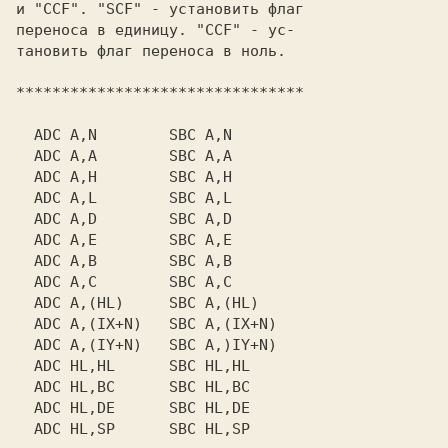
и "CCF". "SCF" - установить флаг

переноса в единицу. "CCF" - ус-

тановить флаг переноса в ноль.

********************************

  ADC A,N        SBC A,N

  ADC A,A        SBC A,A

  ADC A,H        SBC A,H

  ADC A,L        SBC A,L

  ADC A,D        SBC A,D

  ADC A,E        SBC A,E

  ADC A,B        SBC A,B

  ADC A,C        SBC A,C

  ADC A,(HL)     SBC A,(HL)

  ADC A,(IX+N)   SBC A,(IX+N)

  ADC A,(IY+N)   SBC A,)IY+N)

  ADC HL,HL      SBC HL,HL

  ADC HL,BC      SBC HL,BC

  ADC HL,DE      SBC HL,DE

  ADC HL,SP      SBC HL,SP
