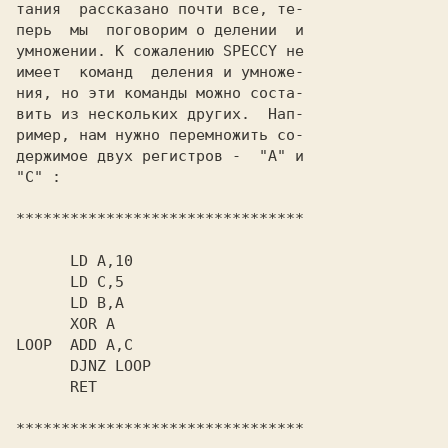
тания  рассказано почти все, те-

перь  мы  поговорим о делении  и

умножении. К сожалению SPECCY не

имеет  команд  деления и умноже-

ния, но эти команды можно соста-

вить из нескольких других.  Нап-

ример, нам нужно перемножить со-

держимое двух регистров -  "А" и

"C" :

********************************

      LD A,10

      LD C,5

      LD B,A

      XOR A

LOOP  ADD A,C

      DJNZ LOOP

      RET

********************************
