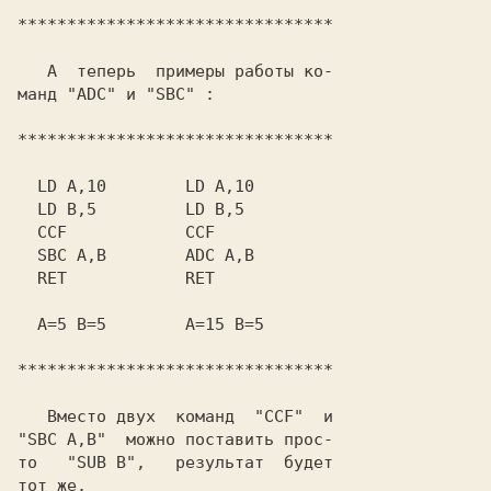
********************************

   А  теперь  примеры работы ко-

манд "ADC" и "SBC" :

********************************

  LD A,10        LD A,10

  LD B,5         LD B,5

  CCF            CCF

  SBC A,B        ADC A,B

  RET            RET

  A=5 B=5        A=15 B=5

********************************

   Вместо двух  команд  "CCF"  и

"SBC A,B"  можно поставить прос-

то   "SUB B",   результат  будет

тот же.
