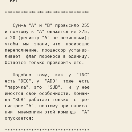
  RET

********************************

   Сумма "А" и "В" превысило 255

и поэтому в "А" окажется не 275,

а 20 (регистр "А" не резиновый);

чтобы  мы  знали, что  произошло

переполнение, процессор устанав-

ливает  флаг переноса в единицу.

Остается только проверить его.

   Подобно  тому,  как  у  "INC"

есть "DEC", у  "АDD"  тоже  есть

"парочка", это  "SUB",  и  у нее

имеются свои особенности. Коман-

да "SUB" работает только  с  ре-

гистром "А", поэтому при написа-

нии  мнемоники этой команды  "А"

опускается:

********************************
