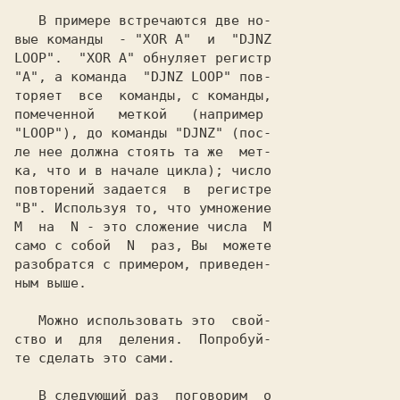
   В примере встречаются две но-

вые команды  - "XOR A"  и  "DJNZ

LOOP".  "XOR A" обнуляет регистр

"А", а команда  "DJNZ LOOP" пов-

торяет  все  команды, с команды,

помеченной   меткой   (например

"LOOP"), до команды "DJNZ" (пос-

ле нее должна стоять та же  мет-

ка, что и в начале цикла); число

повторений задается  в  регистре

"В". Используя то, что умножение

M  на  N - это сложение числа  М

само с собой  N  раз, Вы  можете

разобратся с примером, приведен-

ным выше.

   Можно использовать это  свой-

ство и  для  деления.  Попробуй-

те сделать это сами.

   В следующий раз  поговорим  о
