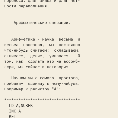
переноса, флаг знака и флаг чет-

ности-переполнения.

   Арифметика - наука  весьма  и

весьма  полезная,  мы  постоянно

что-нибудь считаем:  складываем,

отнимаем,  делим,  умножаем.   О

том, как  сделать это на ассемб-

лере, мы сейчас и поговорим.

   Начнем мы с самого  простого,

прибавим  единицу к чему-нибудь,

например к регистру "А":

********************************

  LD A,NUBER

  INC A

  RET
