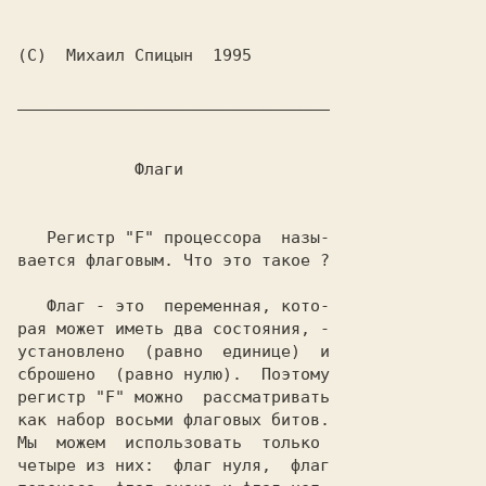
   Регистр "F" процессора  назы-

вается флаговым. Что это такое ?

   Флаг - это  переменная, кото-

рая может иметь два состояния, -

установлено  (равно  единице)  и

сброшено  (равно нулю).  Поэтому

регистр "F" можно  рассматривать

как набор восьми флаговых битов.

Мы  можем  использовать  только

четыре из них:  флаг нуля,  флаг
