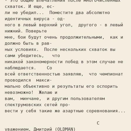
- это общие впечатления после многочисленных 
схваток. И еще, ес-

ли не убедил...  Поместите два абсолютно 
идентичных вируса - од-

ного в левый верхний угол,  другого - в левый 
нижний.	Поверьте

мне, бои будут очень продолжительными,	как и 
должно быть в рав-

ных условиях.  После нескольких схваток вы 
сами убедитесь,   что

никакой закономерности побед в этом случае не 
наблюдается.    Со

всей ответственностью заявляю,	что чемпионат 
проводился  макси-

мально объективно и результаты его оспорить 
невозможно!  Желаю и

вам,  минчане,	и другим пользователям 
спектрумовских сетей про-

вести у себя такие же азартные соревнования...

				   С 
уважением, Дмитрий (OLDMAN)
