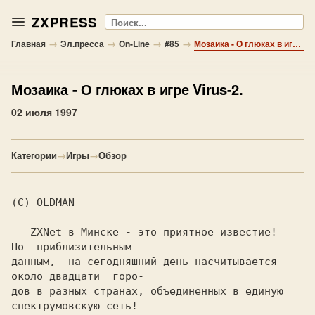
ZXPRESS
Поиск
→
→
→
→
Главная
Эл.пресса
On-Line
#85
Мозаика - О глюках в игре Virus-2.
Мозаика
- О глюках в игре Virus-2.
02 июля 1997
Категории
→
Игры
→
Обзор
(C) OLDMAN

   ZXNet в Минске - это приятное известие!   
По  приблизительным

данным,  на сегодняшний день насчитывается 
около двадцати  горо-

дов в разных странах, объединенных в единую 
спектрумовскую сеть!
