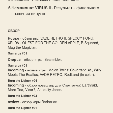
Чемпионат VIRUS II
- Результаты финального
сражения вирусов.
ОБЗОР
Новье
- обзор игр: VADE RETRO II, SPECCY PONG,
XELDA - QUEST FOR THE GOLDEN APPLE, B-Squared,
Mag the Magician.
Gamergy #01
Старье
- обзор игры: Beamrider.
Gamergy #01
Incoming
- новые игры: Mojon Twins' Covertape #1, Willy
Meets The Beatles, VADE RETRO, RodLand (in color).
Burn the Lighter #04
Incoming
- обзор новых игр для Спектрума: Earthraid,
More Tea, Vicar?, Antiquity Jones.
Burn the Lighter #03
review
- обзор игры Barbarian.
Burn the Lighter #01