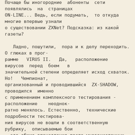
Почаще бы иногородние  абоненты  сети  
появлялись  на  страницах

ON-LINE... Ведь, если подумать,  то откуда 
многие впервые узнали

о существовании ZXNet? Подсказка: из какой 
газеты?

   Ладно, пошутили,  пора и к делу переходить.	
О глюках в прог-

рамме	VIRUS II.   Да,   расположение	
вирусов  перед	боем   в

значительной степени определяет исход схваток.	
Но!   Чемпионат,

организованный и проводившийся	ZX-SHADOW,    
проводился  именно

с применением комплексного тестирования - 
расположение	неоднок-

ратно менялось. Естественно,  технические 
подробности тестирова-

ния вирусов не вошли в соответственную 
рубрику,  описываемые бои
