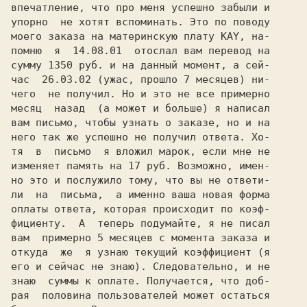
впечатление, что про меня успешно забыли и

упорно  не хотят вспоминать. Это по поводу

моего заказа на материнскую плату KAY, на-

помню  я  14.08.01  отослал вам перевод на

сумму 1350 руб. и на данный момент, а сей-

час  26.03.02 (ужас, прошло 7 месяцев) ни-

чего  не получил. Но и это не все примерно

месяц  назад  (а может и больше) я написал

вам письмо, чтобы узнать о заказе, но и на

него так же успешно не получил ответа. Хо-

тя  в  письмо  я вложил марок, если мне не

изменяет память на 17 руб. Возможно, имен-

но это и послужило тому, что вы не ответи-

ли  на  письма,  а именно ваша новая форма

оплаты ответа, которая происходит по коэф-

фициенту.  А  теперь подумайте, я не писал

вам  примерно 5 месяцев с момента заказа и

откуда  же  я узнаю текущий коэффициент (я

его и сейчас не знаю). Следовательно, и не

знаю  суммы к оплате. Получается, что доб-

рая  половина пользователей может остаться
