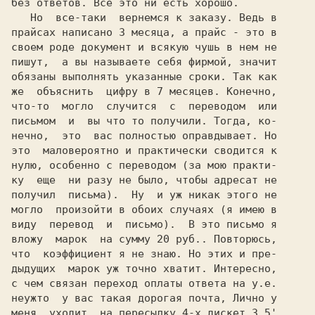
без ответов. Все это ни есть хорошо.

   Но  все-таки  вернемся к заказу. Ведь в

прайсах написано 3 месяца, а прайс - это в

своем роде документ и всякую чушь в нем не

пишут,  а вы называете себя фирмой, значит

обязаны выполнять указанные сроки. Так как

же  объяснить  цифру в 7 месяцев. Конечно,

что-то  могло  случится  с  переводом  или

письмом  и  вы что то получили. Тогда, ко-

нечно,  это  вас полностью оправдывает. Но

это  маловероятно и практически сводится к

нулю, особенно с переводом (за мою практи-

ку  еще  ни разу не было, чтобы адресат не

получил  письма).  Ну  и уж никак этого не

могло  произойти в обоих случаях (я имею в

виду  перевод  и  письмо).  В это письмо я

вложу  марок  на сумму 20 руб.. Повторюсь,

что  коэффициент я не знаю. Но этих и пре-

дыдущих  марок уж точно хватит. Интересно,

с чем связан переход оплаты ответа на у.е.

неужто  у вас такая дорогая почта, Лично у

меня  уходит  на пересылку 4-х дискет 3,5'
