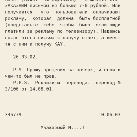
ЗАКАЗНЫМ письмом не больше 7-8 рублей. Или

получается   что  пользователи  оплачивают

рекламу,  которая  должна  быть бесплатной

(представьте  себе  чтобы  было  если люди

платили за рекламу по телевизору). Надеюсь

после этого письма я получу ответ, а вмес-

те с ним и получу KAY.

   26.03.02.

   P.S. Прошу прощения за почерк, и если в

чем-то был не прав.

   P.P.S.  Реквизиты  перевода:  перевод №

3/106 от 14.08.01.

346779                            10.06.03

             Уважаемый N....!
