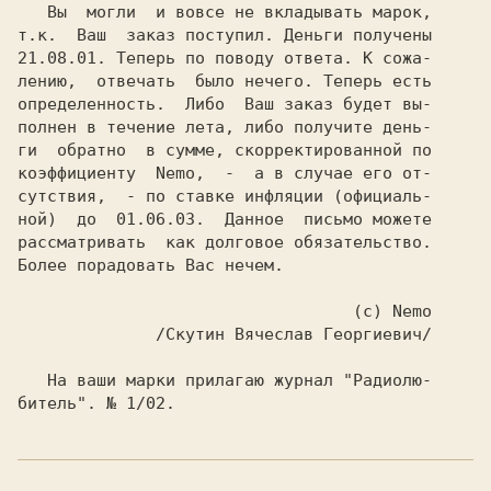
   Вы  могли  и вовсе не вкладывать марок,

т.к.  Ваш  заказ поступил. Деньги получены

21.08.01. Теперь по поводу ответа. К сожа-

лению,  отвечать  было нечего. Теперь есть

определенность.  Либо  Ваш заказ будет вы-

полнен в течение лета, либо получите день-

ги  обратно  в сумме, скорректированной по

коэффициенту  Nemo,  -  а в случае его от-

сутствия,  - по ставке инфляции (официаль-

ной)  до  01.06.03.  Данное  письмо можете

рассматривать  как долговое обязательство.

Более порадовать Вас нечем.

                                  (c) Nemo

              /Скутин Вячеслав Георгиевич/

   На ваши марки прилагаю журнал "Радиолю-

битель". № 1/02.