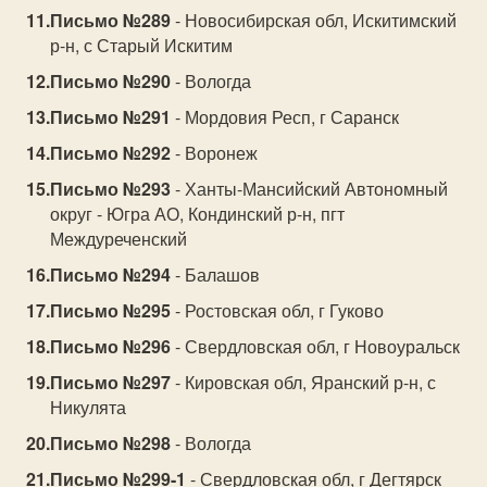
Письмо №289
- Новосибирская обл, Искитимский
р-н, с Старый Искитим
Письмо №290
- Вологда
Письмо №291
- Мордовия Респ, г Саранск
Письмо №292
- Воронеж
Письмо №293
- Ханты-Мансийский Автономный
округ - Югра АО, Кондинский р-н, пгт
Междуреченский
Письмо №294
- Балашов
Письмо №295
- Ростовская обл, г Гуково
Письмо №296
- Свердловская обл, г Новоуральск
Письмо №297
- Кировская обл, Яранский р-н, с
Никулята
Письмо №298
- Вологда
Письмо №299-1
- Свердловская обл, г Дегтярск