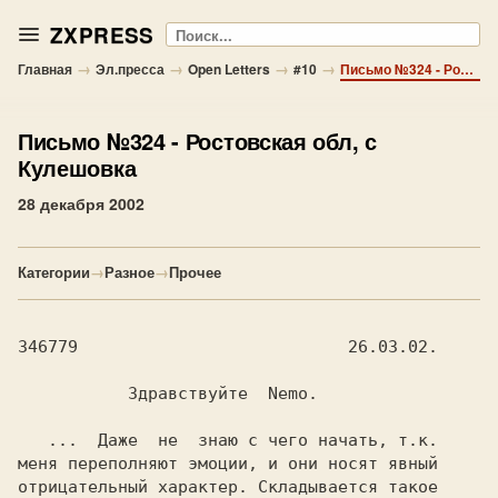
ZXPRESS
Поиск
→
→
→
→
Главная
Эл.пресса
Open Letters
#10
Письмо №324 - Ростовская обл, с Кулешовка
Письмо №324
- Ростовская обл, с
Кулешовка
28 декабря 2002
Категории
→
Разное
→
Прочее
346779                           26.03.02.

           Здравствуйте  Nemo.

   ...  Даже  не  знаю с чего начать, т.к.

меня переполняют эмоции, и они носят явный

отрицательный характер. Складывается такое
