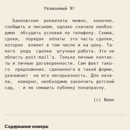
               Уважаемый N!

   Банковские  реквизиты  можно,  конечно,

сообщить и письмом, однако сначала необхо-

димо  обсудить условия по телефону. Схема,

сроки,  порядок  оплаты  это часть сделки,

которая  влияет в том числе и на цену. Та-

кого  рода  сделки  штучная работа. Это не

область post-mail'a. Только личные контак-

ты и личные договоренности. Сам факт тако-

го  предложения. сделанного в такой форме,

указывает  на его несерьезность. Для нача-

ла,  наверно, необходимо закончить детский

сад, - и не смешить публику понапрасну.

                                  (c) Nemo
Содержание номера: