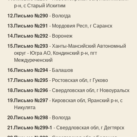
р-н, с Старый Искитим
Письмо №290
- Вологда
Письмо №291
- Мордовия Респ, г Саранск
Письмо №292
- Воронеж
Письмо №293
- Ханты-Мансийский Автономный
округ - Югра АО, Кондинский р-н, пгт
Междуреченский
Письмо №294
- Балашов
Письмо №295
- Ростовская обл, г Гуково
Письмо №296
- Свердловская обл, г Новоуральск
Письмо №297
- Кировская обл, Яранский р-н, с
Никулята
Письмо №298
- Вологда
Письмо №299-1
- Свердловская обл, г Дегтярск