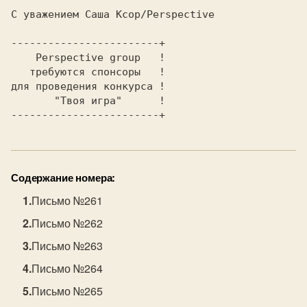
С уважением Саша Ксор/Perspective

------------------------+

    Perspective group   !

   требуются спонсоры   !

для проведения конкурса !

       "Твоя игра"      !

------------------------+
Содержание номера:
Письмо №261
Письмо №262
Письмо №263
Письмо №264
Письмо №265