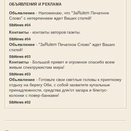
ОБЪЯВЛЕНИЯ И РЕКЛАМА
Обьявление
- Напоминаю, что "ЗаRulem Печатное
Слово" с нетерпением ждет Ваших статей!
SibNews #04
Контакты
- контакты авторов газеты.
SibNews #04
Обьявление
- "ЗаRulem Печатное Слово" ждет Ваших
статей!
SibNews #03
Контакты
- Большой привет и огромное спасибо всем
живым спектрумистам мира!
SibNews #03
Обьявление
- Готовьте свои светлые головы к приятному
отдыху на берегу Оби, с собой захватите купальные
принадлежности, средства для/от загара и блютус-
колонки с повер-банками!
SibNews #02