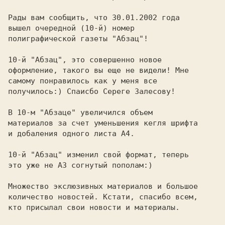
Рады вам сообщить, что 30.01.2002 года

вышел очередной (10-й) номер

полиграфической газеты "Абзац"!

10-й "Абзац", это совершенно новое

оформление, такого вы еще не видели! Мне

самому понравилось как у меня все

получилось:) Спаисбо Сереге Залесову!

В 10-м "Абзаце" увеличился объем

материалов за счет уменьшения кегля шрифта

и добаления одного листа А4.

10-й "Абзац" изменил свой формат, теперь

это уже не А3 согнутый пополам:)

Множество экслюзивных материалов и большое

количество новостей. Кстати, спасибо всем,

кто присылал свои новости и материалы.
