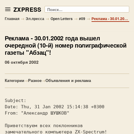
ZXPRESS
Поиск
→
→
→
→
Главная
Эл.пресса
Open Letters
#09
Реклама - 30.01.2002 года вышел очередной (10-й) номер полиграфической газеты "Абзац"!
Реклама
- 30.01.2002 года вышел
очередной (10-й) номер полиграфической
газеты "Абзац"!
06 октября 2002
Категории
→
Разное
→
Объявления и реклама
Subject:

Date: Thu, 31 Jan 2002 15:14:38 +0300

From: "Александр ШУШКОВ"

Приветствуем всех поклонников

замечательного компьютера ZX-Spectrum!
