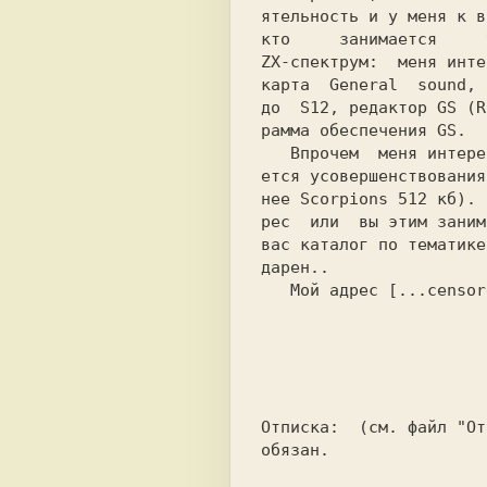
ятельность и у меня к в
кто     занимается     
ZX-спектрум:  меня инте
карта  General  sound, 
до  S12, редактор GS (R
рамма обеспечения GS.

   Впрочем  меня интересует все, что каса-

ется усовершенствования
нее Scorpions 512 кб). 
рес  или  вы этим заним
вас каталог по тематике
дарен..

   Мой адрес [...censored...].

                             
Отписка:  (см. файл "От
обязан.
