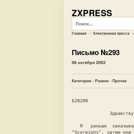
ZXPRESS
Поиск
→
Главная
Электронная пресса
Письмо №293
06 октября 2002
Категории
→
Разное
→
Прочее
628200

              Здравствуйте!

   Я   раньше  заказывал  ZX-компоненты  у

"Scorpions", затем они 