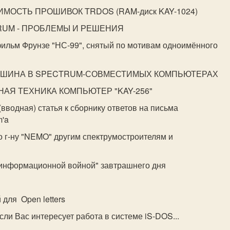
МОСТЬ ПРОШИВОК TRDOS (RAM-диск KAY-1024)
TRUM - ПРОБЛЕМЫ И РЕШЕНИЯ
фильм Фрунзе "НС-99", снятый по мотивам одноимённого
 ШИНА В SPECTRUM-СОВМЕСТИМЫХ КОМПЬЮТЕРАХ
АЯ ТЕХНИКА КОМПЬЮТЕР "KAY-256"
(вводная) статья к сборнику ответов на письма
m'a
о г-ну "NEMO" другим спектрумостроителям и
"информационной войной" завтрашнего дня
для Open letters
 Если Вас интересует работа в системе iS-DOS...