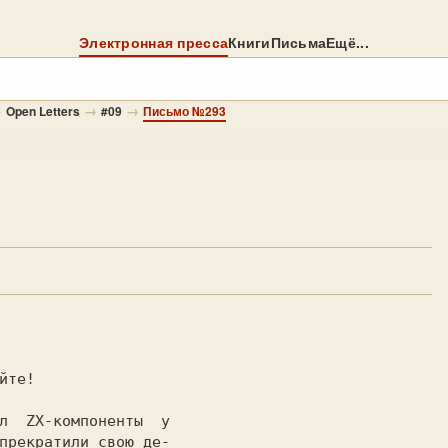
Электронная пресса
Книги
Письма
Ещё...
→
→
→
Open Letters
#09
Письмо №293
прекратили свою де-
