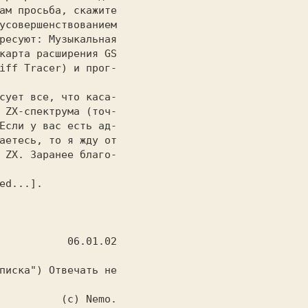
ам просьба, скажите

усовершенствованием

ресуют: Музыкальная

карта расширения GS

iff Tracer) и прог-

 ZX-спектрума (точ-

Если у вас есть ад-

аетесь, то я жду от

 ZX. Заранее благо-

     06.01.02

писка") Отвечать не

                                 (c) Nemo.