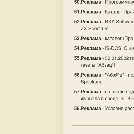
Реклама
- Программное
Реклама
- Каталог Пра
Реклама
- BKA Software
ZX-Spectrum
Реклама
- каталог (Пр
Реклама
- IS-DOS: С 2
Реклама
- 30.01.2002 
газеты "Абзац"!
Реклама
- "Абз@ц" - п
Spectrum.
Реклама
- о начале по
журнала в среде IS-
Реклама
- Условия рас