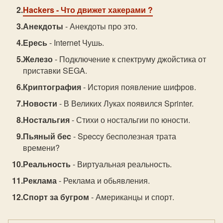
Hackers
- Что движет хакерами ?
Анекдоты
- Анекдоты про это.
Ересь
- Internet Чушь.
Железо
- Подключение к спектруму джойстика от
приставки SEGA.
Криптография
- История появление шифров.
Новости
- В Великих Луках появился Sprinter.
Ностальгия
- Стихи о ностальгии по юности.
Пьяный беc
- Speccy беcполезная трата
времени?
Реальность
- Виртуальная реальность.
Реклама
- Реклама и обьявления.
Спорт за бугром
- Американцы и спорт.