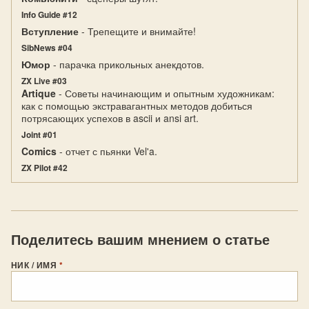
Info Guide #12
Вступление
- Трепещите и внимайте!
SibNews #04
Юмор
- парачка прикольных анекдотов.
ZX Live #03
Artique
- Советы начинающим и опытным художникам:
как с помощью экстравагантных методов добиться
потрясающих успехов в ascii и ansi art.
Joint #01
Comics
- отчет с пьянки Vel'a.
ZX Pilot #42
Поделитесь вашим мнением о статье
НИК / ИМЯ
*